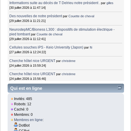
Informations suite au décès de T Delrieu notre président .
par
gilles
[30 juillet 2026 à 11:47:14]
Des nouvelles de notre président
par
Couette de cheval
[29 juillet 2026 à 11:21:21]
NeurostepMC/Bioness L300 : dispositifs de stimulation électrique -
pied tombant
par
Couette de cheval
[29 juillet 2026 à 11:12:41]
Cellules souches iPS - Keio University (Japon)
par
fti
[27 juillet 2026 à 12:24:22]
Cherche hôtel nice URGENT
par
christinne
[24 juillet 2026 à 15:59:24]
Cherche hôtel nice URGENT
par
christinne
[24 juillet 2026 à 15:56:46]
Qui est en ligne
Invités: 485
Robots: 12
Caché: 0
Membres: 0
Membres en ligne
:
DotBot
CCBot