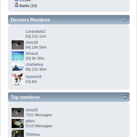
Baidu (10)
Derniers Membres
Lavandula2
93j 21h 11m
chris26
84j 19h 56m
Arnaud
83j 9h 36m
charlieboy
66j 21h 40m
Gyzmo34
63j 9m
Top membres
chris26
7311 Messages
gilles
5210 Messages
TDelrieu