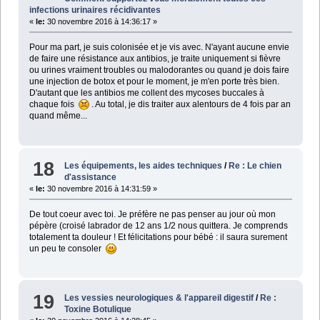
infections urinaires récidivantes
«
le:
30 novembre 2016 à 14:36:17 »
Pour ma part, je suis colonisée et je vis avec. N'ayant aucune envie
de faire une résistance aux antibios, je traite uniquement si fièvre
ou urines vraiment troubles ou malodorantes ou quand je dois faire
une injection de botox et pour le moment, je m'en porte très bien.
D'autant que les antibios me collent des mycoses buccales à
chaque fois
. Au total, je dis traiter aux alentours de 4 fois par an
quand même...
18
Les équipements, les aides techniques
/
Re : Le chien
d'assistance
«
le:
30 novembre 2016 à 14:31:59 »
De tout coeur avec toi. Je préfère ne pas penser au jour où mon
pépère (croisé labrador de 12 ans 1/2 nous quittera. Je comprends
totalement ta douleur ! Et félicitations pour bébé : il saura surement
un peu te consoler
19
Les vessies neurologiques & l'appareil digestif
/
Re :
Toxine Botulique