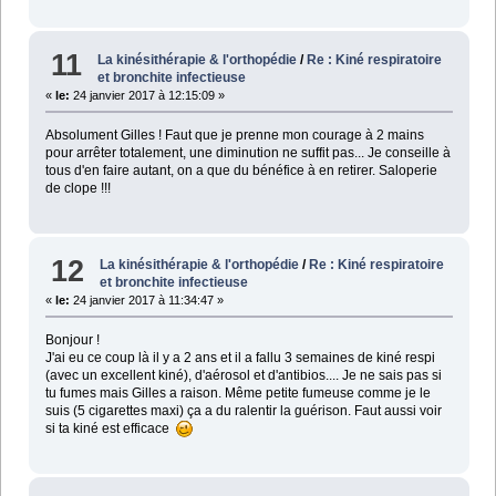
11
La kinésithérapie & l'orthopédie
/
Re : Kiné respiratoire
et bronchite infectieuse
«
le:
24 janvier 2017 à 12:15:09 »
Absolument Gilles ! Faut que je prenne mon courage à 2 mains
pour arrêter totalement, une diminution ne suffit pas... Je conseille à
tous d'en faire autant, on a que du bénéfice à en retirer. Saloperie
de clope !!!
12
La kinésithérapie & l'orthopédie
/
Re : Kiné respiratoire
et bronchite infectieuse
«
le:
24 janvier 2017 à 11:34:47 »
Bonjour !
J'ai eu ce coup là il y a 2 ans et il a fallu 3 semaines de kiné respi
(avec un excellent kiné), d'aérosol et d'antibios.... Je ne sais pas si
tu fumes mais Gilles a raison. Même petite fumeuse comme je le
suis (5 cigarettes maxi) ça a du ralentir la guérison. Faut aussi voir
si ta kiné est efficace