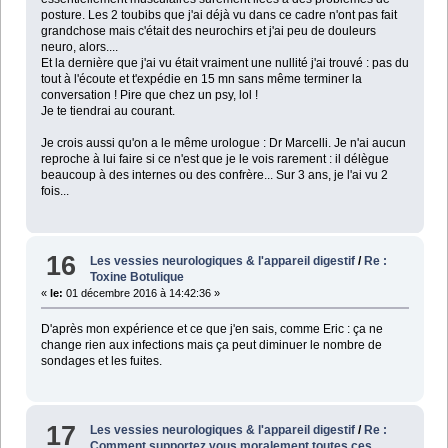
posture. Les 2 toubibs que j'ai déjà vu dans ce cadre n'ont pas fait
grandchose mais c'était des neurochirs et j'ai peu de douleurs
neuro, alors....
Et la dernière que j'ai vu était vraiment une nullité j'ai trouvé : pas du
tout à l'écoute et t'expédie en 15 mn sans même terminer la
conversation ! Pire que chez un psy, lol !
Je te tiendrai au courant.
Je crois aussi qu'on a le même urologue : Dr Marcelli. Je n'ai aucun
reproche à lui faire si ce n'est que je le vois rarement : il délègue
beaucoup à des internes ou des confrère... Sur 3 ans, je l'ai vu 2
fois...
16
Les vessies neurologiques & l'appareil digestif
/
Re :
Toxine Botulique
«
le:
01 décembre 2016 à 14:42:36 »
D'après mon expérience et ce que j'en sais, comme Eric : ça ne
change rien aux infections mais ça peut diminuer le nombre de
sondages et les fuites.
17
Les vessies neurologiques & l'appareil digestif
/
Re :
Comment supportez vous moralement toutes ces