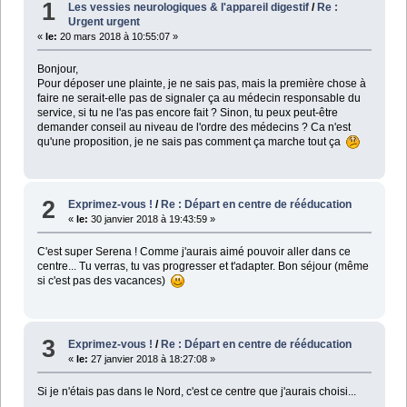
1
Les vessies neurologiques & l'appareil digestif
/
Re :
Urgent urgent
«
le:
20 mars 2018 à 10:55:07 »
Bonjour,
Pour déposer une plainte, je ne sais pas, mais la première chose à
faire ne serait-elle pas de signaler ça au médecin responsable du
service, si tu ne l'as pas encore fait ? Sinon, tu peux peut-être
demander conseil au niveau de l'ordre des médecins ? Ca n'est
qu'une proposition, je ne sais pas comment ça marche tout ça
2
Exprimez-vous !
/
Re : Départ en centre de rééducation
«
le:
30 janvier 2018 à 19:43:59 »
C'est super Serena ! Comme j'aurais aimé pouvoir aller dans ce
centre... Tu verras, tu vas progresser et t'adapter. Bon séjour (même
si c'est pas des vacances)
3
Exprimez-vous !
/
Re : Départ en centre de rééducation
«
le:
27 janvier 2018 à 18:27:08 »
Si je n'étais pas dans le Nord, c'est ce centre que j'aurais choisi...