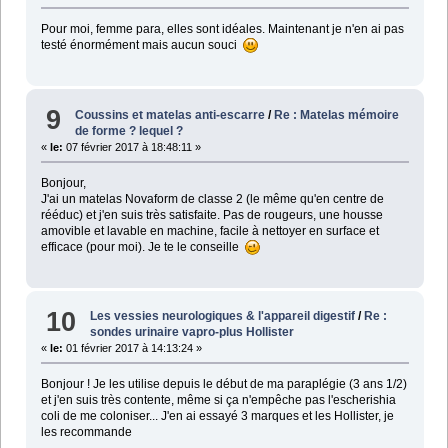
Pour moi, femme para, elles sont idéales. Maintenant je n'en ai pas
testé énormément mais aucun souci
9
Coussins et matelas anti-escarre
/
Re : Matelas mémoire
de forme ? lequel ?
«
le:
07 février 2017 à 18:48:11 »
Bonjour,
J'ai un matelas Novaform de classe 2 (le même qu'en centre de
rééduc) et j'en suis très satisfaite. Pas de rougeurs, une housse
amovible et lavable en machine, facile à nettoyer en surface et
efficace (pour moi). Je te le conseille
10
Les vessies neurologiques & l'appareil digestif
/
Re :
sondes urinaire vapro-plus Hollister
«
le:
01 février 2017 à 14:13:24 »
Bonjour ! Je les utilise depuis le début de ma paraplégie (3 ans 1/2)
et j'en suis très contente, même si ça n'empêche pas l'escherishia
coli de me coloniser... J'en ai essayé 3 marques et les Hollister, je
les recommande