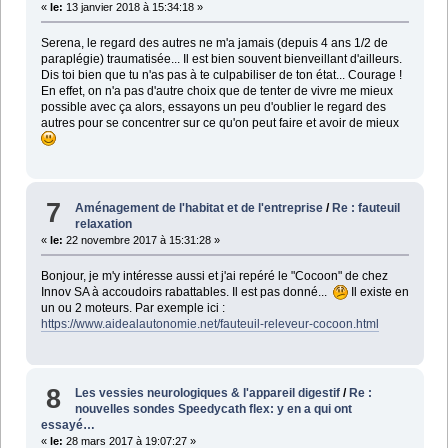
«
le:
13 janvier 2018 à 15:34:18 »
Serena, le regard des autres ne m'a jamais (depuis 4 ans 1/2 de
paraplégie) traumatisée... Il est bien souvent bienveillant d'ailleurs.
Dis toi bien que tu n'as pas à te culpabiliser de ton état... Courage !
En effet, on n'a pas d'autre choix que de tenter de vivre me mieux
possible avec ça alors, essayons un peu d'oublier le regard des
autres pour se concentrer sur ce qu'on peut faire et avoir de mieux
7
Aménagement de l'habitat et de l'entreprise
/
Re : fauteuil
relaxation
«
le:
22 novembre 2017 à 15:31:28 »
Bonjour, je m'y intéresse aussi et j'ai repéré le "Cocoon" de chez
Innov SA à accoudoirs rabattables. Il est pas donné...
Il existe en
un ou 2 moteurs. Par exemple ici :
https://www.aidealautonomie.net/fauteuil-releveur-cocoon.html
8
Les vessies neurologiques & l'appareil digestif
/
Re :
nouvelles sondes Speedycath flex: y en a qui ont
essayé…
«
le:
28 mars 2017 à 19:07:27 »