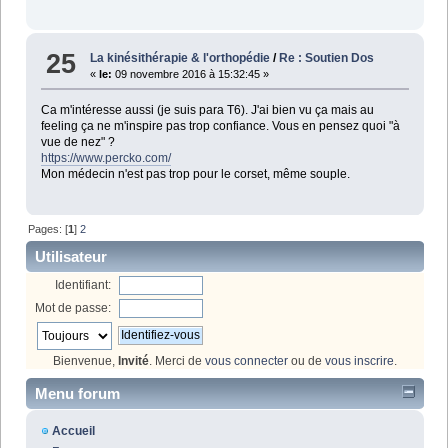
25
La kinésithérapie & l'orthopédie
/
Re : Soutien Dos
«
le:
09 novembre 2016 à 15:32:45 »
Ca m'intéresse aussi (je suis para T6). J'ai bien vu ça mais au
feeling ça ne m'inspire pas trop confiance. Vous en pensez quoi "à
vue de nez" ?
https://www.percko.com/
Mon médecin n'est pas trop pour le corset, même souple.
Pages: [
1
]
2
Utilisateur
Identifiant:
Mot de passe:
Bienvenue,
Invité
. Merci de
vous connecter
ou de
vous inscrire
.
Menu forum
Accueil