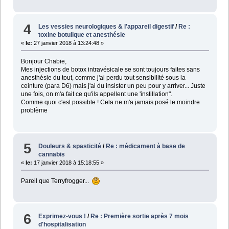
4
Les vessies neurologiques & l'appareil digestif
/
Re :
toxine botulique et anesthésie
«
le:
27 janvier 2018 à 13:24:48 »
Bonjour Chabie,
Mes injections de botox intravésicale se sont toujours faites sans
anesthésie du tout, comme j'ai perdu tout sensibilité sous la
ceinture (para D6) mais j'ai du insister un peu pour y arriver... Juste
une fois, on m'a fait ce qu'ils appellent une 'instillation".
Comme quoi c'est possible ! Cela ne m'a jamais posé le moindre
problème
5
Douleurs & spasticité
/
Re : médicament à base de
cannabis
«
le:
17 janvier 2018 à 15:18:55 »
Pareil que Terryfrogger...
6
Exprimez-vous !
/
Re : Première sortie après 7 mois
d'hospitalisation