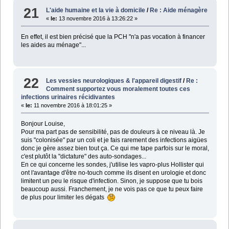
21
L'aide humaine et la vie à domicile
/
Re : Aide ménagère
«
le:
13 novembre 2016 à 13:26:22 »
En effet, il est bien précisé que la PCH "n'a pas vocation à financer
les aides au ménage"...
22
Les vessies neurologiques & l'appareil digestif
/
Re :
Comment supportez vous moralement toutes ces
infections urinaires récidivantes
«
le:
11 novembre 2016 à 18:01:25 »
Bonjour Louise,
Pour ma part pas de sensibilité, pas de douleurs à ce niveau là. Je
suis "colonisée" par un coli et je fais rarement des infections aigües
donc je gère assez bien tout ça. Ce qui me tape parfois sur le moral,
c'est plutôt la "dictature" des auto-sondages...
En ce qui concerne les sondes, j'utilise les vapro-plus Hollister qui
ont l'avantage d'être no-touch comme ils disent en urologie et donc
limitent un peu le risque d'infection. Sinon, je suppose que tu bois
beaucoup aussi. Franchement, je ne vois pas ce que tu peux faire
de plus pour limiter les dégats