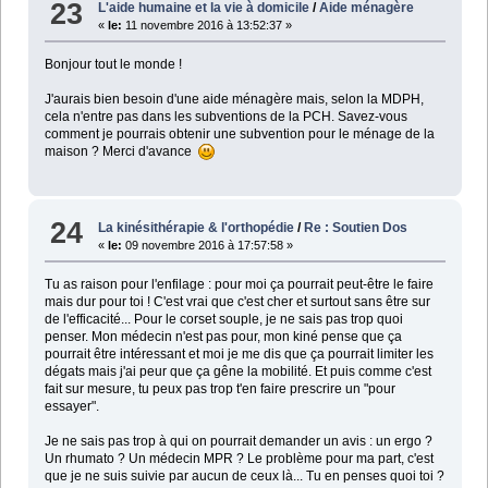
23
L'aide humaine et la vie à domicile
/
Aide ménagère
«
le:
11 novembre 2016 à 13:52:37 »
Bonjour tout le monde !
J'aurais bien besoin d'une aide ménagère mais, selon la MDPH,
cela n'entre pas dans les subventions de la PCH. Savez-vous
comment je pourrais obtenir une subvention pour le ménage de la
maison ? Merci d'avance
24
La kinésithérapie & l'orthopédie
/
Re : Soutien Dos
«
le:
09 novembre 2016 à 17:57:58 »
Tu as raison pour l'enfilage : pour moi ça pourrait peut-être le faire
mais dur pour toi ! C'est vrai que c'est cher et surtout sans être sur
de l'efficacité... Pour le corset souple, je ne sais pas trop quoi
penser. Mon médecin n'est pas pour, mon kiné pense que ça
pourrait être intéressant et moi je me dis que ça pourrait limiter les
dégats mais j'ai peur que ça gêne la mobilité. Et puis comme c'est
fait sur mesure, tu peux pas trop t'en faire prescrire un "pour
essayer".
Je ne sais pas trop à qui on pourrait demander un avis : un ergo ?
Un rhumato ? Un médecin MPR ? Le problème pour ma part, c'est
que je ne suis suivie par aucun de ceux là... Tu en penses quoi toi ?