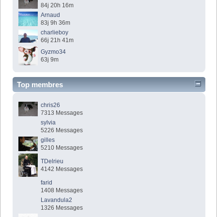
84j 20h 16m
Arnaud
83j 9h 36m
charlieboy
66j 21h 41m
Gyzmo34
63j 9m
Top membres
chris26
7313 Messages
sylvia
5226 Messages
gilles
5210 Messages
TDelrieu
4142 Messages
farid
1408 Messages
Lavandula2
1326 Messages