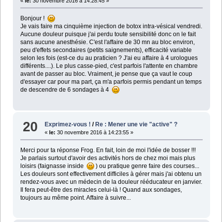
«
le:
30 novembre 2016 à 14:28:45 »
Bonjour !
Je vais faire ma cinquième injection de botox intra-vésical vendredi.
Aucune douleur puisque j'ai perdu toute sensibilité donc on le fait
sans aucune anesthésie. C'est l'affaire de 30 mn au bloc environ,
peu d'effets secondaires (petits saignements), efficacité variable
selon les fois (est-ce du au praticien ? J'ai eu affaire à 4 urologues
différents....). Le plus casse-pied, c'est parfois l'attente en chambre
avant de passer au bloc. Vraiment, je pense que ça vaut le coup
d'essayer car pour ma part, ça m'a parfois permis pendant un temps
de descendre de 6 sondages à 4
20
Exprimez-vous !
/
Re : Mener une vie "active" ?
«
le:
30 novembre 2016 à 14:23:55 »
Merci pour ta réponse Frog. En fait, loin de moi l'idée de bosser !!!
Je parlais surtout d'avoir des activités hors de chez moi mais plus
loisirs (faignasse inside
) ou pratique genre faire des courses...
Les douleurs sont effectivement difficiles à gérer mais j'ai obtenu un
rendez-vous avec un médecin de la douleur rééducateur en janvier.
Il fera peut-être des miracles celui-là ! Quand aux sondages,
toujours au même point. Affaire à suivre...