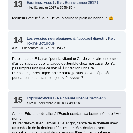
13
Exprimez-vous !
/
Re : Bonne année 2017 !!!
«
le:
01 janvier 2017 à 15:59:15 »
Meilleurs voeux à tous ! Je vous souhaite plein de bonheur
14
Les vessies neurologiques & l'appareil digestif
/
Re :
Toxine Botulique
«
le:
01 décembre 2016 à 19:51:45 »
Pareil que toi Eric, sauf pour la vitamine C... Je vais faire une cure
d'ailleurs, parce que la fatigue est terrible chez moi aussi. Je n'ai
pas l'impression que ce soit lié à l'infection urinaire...
Par contre, après l'injection de botox, je suis souvent épuisée
pendant une quinzaine de jours. Pas vous ?
15
Exprimez-vous !
/
Re : Mener une vie "active" ?
«
le:
01 décembre 2016 à 14:49:43 »
Ah ben Eric, tu as du aller à l'Espoir pendant sa bonne période ! Moi
non...
J'ai rendez-vous en Janvier à Salengro, centre de la douleur avec
un médecin de la douleur rééducateur. Mes douleurs sont
essentiellement musculaires surement liées à des problèmes de