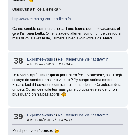
Quelqu'un a t'il déjà testé ça ?
http://www.camping-car-handicap.fr/
Ca me semble permettre une certaine liberté pour les vacances et
ça a l'air bien fouttu. On envisage d'aller en voir un un de ces jours
mais si vous avez testé, j'aimerais bien avoir votre avis. Merci
38
Exprimez-vous !
/
Re : Mener une vie "active" ?
«
le:
12 août 2016 à 12:17:34 »
Je reviens après interruption par l'infirmière... Mouchette, as-tu déjà
essayé de sonder dans une voiture ? J'y songe sérieusement.
Encore faut-il trouver un coin tranquille mais bon... Ca aiderait déjà
un peu. Ou sur des toilettes mais ça ne doit pas être évident non
plus quand on n'a pas appris
39
Exprimez-vous !
/
Re : Mener une vie "active" ?
«
le:
12 août 2016 à 11:42:43 »
Merci pour vos réponses