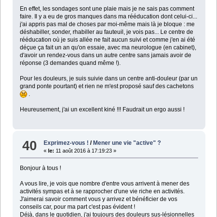
En effet, les sondages sont une plaie mais je ne sais pas comment
faire. Il y a eu de gros manques dans ma rééducation dont celui-ci...
j'ai appris pas mal de choses par moi-même mais là je bloque : me
déshabiller, sonder, rhabiller au fauteuil, je vois pas... Le centre de
rééducation où je suis allée ne fait aucun suivi et comme j'en ai été
déçue ça fait un an qu'on essaie, avec ma neurologue (en cabinet),
d'avoir un rendez-vous dans un autre centre sans jamais avoir de
réponse (3 demandes quand même !).
Pour les douleurs, je suis suivie dans un centre anti-douleur (par un
grand ponte pourtant) et rien ne m'est proposé sauf des cachetons
.
Heureusement, j'ai un excellent kiné !!! Faudrait un ergo aussi !
40
Exprimez-vous !
/
Mener une vie "active" ?
«
le:
11 août 2016 à 17:19:23 »
Bonjour à tous !
A vous lire, je vois que nombre d'entre vous arrivent à mener des
activités sympas et à se rapprocher d'une vie riche en activités.
J'aimerai savoir comment vous y arrivez et bénéficier de vos
conseils car, pour ma part c'est pas évident !
Déjà, dans le quotidien, j'ai toujours des douleurs sus-lésionnelles