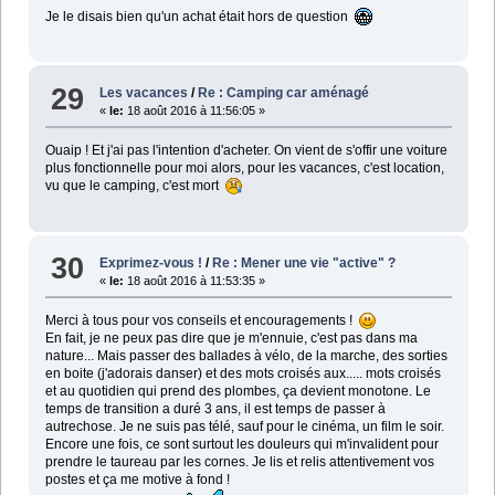
Je le disais bien qu'un achat était hors de question
29
Les vacances
/
Re : Camping car aménagé
«
le:
18 août 2016 à 11:56:05 »
Ouaip ! Et j'ai pas l'intention d'acheter. On vient de s'offir une voiture
plus fonctionnelle pour moi alors, pour les vacances, c'est location,
vu que le camping, c'est mort
30
Exprimez-vous !
/
Re : Mener une vie "active" ?
«
le:
18 août 2016 à 11:53:35 »
Merci à tous pour vos conseils et encouragements !
En fait, je ne peux pas dire que je m'ennuie, c'est pas dans ma
nature... Mais passer des ballades à vélo, de la marche, des sorties
en boite (j'adorais danser) et des mots croisés aux..... mots croisés
et au quotidien qui prend des plombes, ça devient monotone. Le
temps de transition a duré 3 ans, il est temps de passer à
autrechose. Je ne suis pas télé, sauf pour le cinéma, un film le soir.
Encore une fois, ce sont surtout les douleurs qui m'invalident pour
prendre le taureau par les cornes. Je lis et relis attentivement vos
postes et ça me motive à fond !