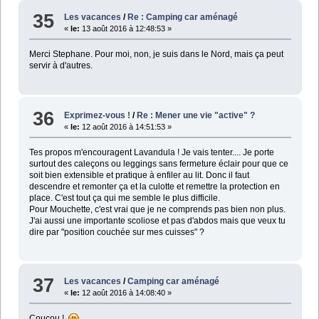
35
Les vacances
/
Re : Camping car aménagé
«
le:
13 août 2016 à 12:48:53 »
Merci Stephane. Pour moi, non, je suis dans le Nord, mais ça peut
servir à d'autres.
36
Exprimez-vous !
/
Re : Mener une vie "active" ?
«
le:
12 août 2016 à 14:51:53 »
Tes propos m'encouragent Lavandula ! Je vais tenter.... Je porte
surtout des caleçons ou leggings sans fermeture éclair pour que ce
soit bien extensible et pratique à enfiler au lit. Donc il faut
descendre et remonter ça et la culotte et remettre la protection en
place. C'est tout ça qui me semble le plus difficile.
Pour Mouchette, c'est vrai que je ne comprends pas bien non plus.
J'ai aussi une importante scoliose et pas d'abdos mais que veux tu
dire par "position couchée sur mes cuisses" ?
37
Les vacances
/
Camping car aménagé
«
le:
12 août 2016 à 14:08:40 »
Coucou !