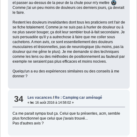
et passer au-dessus de la peur de la chute pour m'y mettre
Comme j'ai un peu moins de douleurs ces derniers jours, ça devrait
le faire.
Restent les douleurs invalidantes dont tous les praticiens ont l'air de
se fiche totalement. Comme je ne suis pas à hurler de douleur ou à
ne plus savoir bouger, ça doit leur sembler tout-à-fait secondaire. Je
suis persuadée qu'il y a autrechose à faire que me coller sous
cachetons. A mon avis, ce sont essentiellement des douleurs
musculaires et lésionnelles, pas de neurologique (du moins, pas la
douleur qui me gêne le plus). Je me demande si des techniques
comme les tens ou des méthodes de positionnement au fauteuil par
exemple ne seraient pas plus efficaces et moins nocives.
Quelqu'un a eu des expériences similaires ou des conseils à me
donner ?
34
Les vacances
/
Re : Camping car aménagé
«
le:
16 août 2016 à 14:58:02 »
Ca me parait sympa tout ça. Celui que tu présentes, acm, semble
plus fonctionnel que celui que j'avais trouvé...
Pas d'autres avis ?