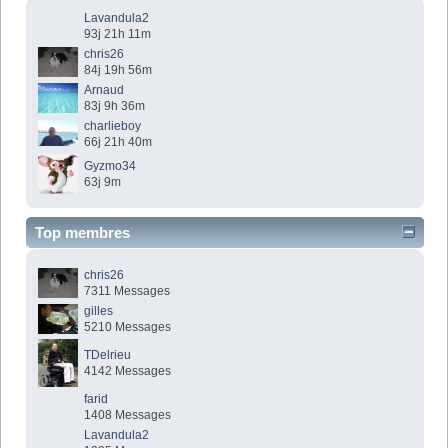
Lavandula2
93j 21h 11m
chris26
84j 19h 56m
Arnaud
83j 9h 36m
charlieboy
66j 21h 40m
Gyzmo34
63j 9m
Top membres
chris26
7311 Messages
gilles
5210 Messages
TDelrieu
4142 Messages
farid
1408 Messages
Lavandula2