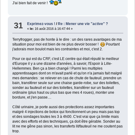
J'ai bien fait de venir !
31
Exprimez-vous !
/
Re : Mener une vie "active" ?
«
le:
16 août 2016 à 16:47:44 »
Terryfrogger, pas de honte à le dire : un des rares avantages de ma
situation pour moi est bien de ne plus devoir bosser !
Pourtant
j'adorais mon boulot mais les contraintes et moi, c'est 2.
Pour ce qui est du CRF, c'est LE centre qui était réputé le meilleur
d'Europe il y a une dizaine d'années, à savoir, l'Espoir à Lille-
Hellemmes. Ben ça a bien changé ! Parmi les multiples
apprentissages dont on m'avait parlé et qu'on n'a jamais fait malgré
mes demandes : se relever en cas de chute de fauteuil, prendre un
bain, transférer seule sur une chaise garde-robe, sur des toilettes,
sonder au fauteuil et sur des toilettes, transférer sur un fauteuil
ordinaire (plus haut ou plus bas que mes 4 roues), monter une
bordure, et j'en passe....
Côté urinaire, je porte aussi des protections assez importantes
malgré 4 injections de botox qui fonctionnent un peu mais pas top
et des sondages toutes les 3 à 4h00. C'est vrai que ça limite mais
avec des efforts et des techniques, ça doit être gérable. Sonder au
lit ne me gêne pas sinon, les transferts lit/fauteuil ne me coutent pas
trop.