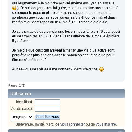
qui augmentent à la moindre activité (même essuyer la vaisselle
). Je suis toujours très fatiguée, ce qui ne motive pas non plus à
se bouger le popotin et, de plus, je ne sais pratiquer les auto-
sondages que couchée et ce toutes les 3 à 4h00. Le midi et dans
l'après midi, c'est repos au lit 45mn à 1h00 sinon aïe aïe aïe.
Je suis paraplégique suite à une lésion médullaire en T6 et ai aussi
eu des fractures en C6, C7 et T5 sans atteinte de la moelle épinière
il y a 3 ans.
Je me dis que ceux qui arrivent à mener une vie plus active sont
peut-être les plus anciens dans le handicap et que cela ira peut-
être en s'améliorant ?
Auriez-vous des pistes à me donner ? Merci d'avance
Pages:
1
[
2
]
Utilisateur
Identifiant:
Mot de passe:
Bienvenue,
Invité
. Merci de
vous connecter
ou de
vous inscrire
.