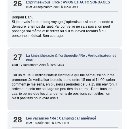
26
Exprimez-vous !
/
Re : AVION ET AUTO SONDAGES
«
le:
30 septembre 2016 à 15:31:39 »
Bonjour Dan,
Si je devais faire un long voyage, j'opterais aussi pour la sonde à
demeure le temps du rajet. Par contre, je ne sais pas si on peut
poser ça soi même et le retirer ou si il faut avoir recours à du
personnel médical. Bon courage...
27
La kinésithérapie & l'orthopédie
/
Re : Verticalisateur et
kiné
«
le:
17 septembre 2016 à 20:59:33 »
J'ai un fauteuil verticalisateur électrique qui me sert aussi pour me
promener. Je verticalise tous els jours, entre 15 mn et 1 h00, selon
comment je me sens, en plusieurs périodes de 5 à 15 mn environ. Il
arrive que cela me soulage un peu des douleurs... Dans tous les
cas, je pense que les changements de positions sont utiles : on
n'est pas faits pour vivre assis.
28
Les vacances
/
Re : Camping car aménagé
«
le:
18 août 2016 à 13:50:11 »