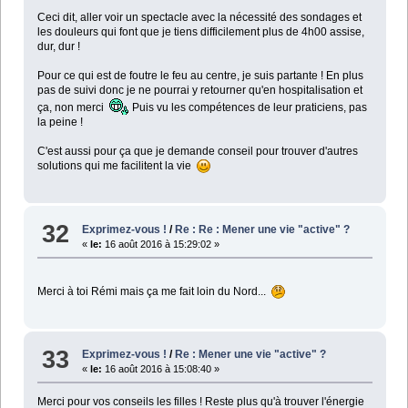
Ceci dit, aller voir un spectacle avec la nécessité des sondages et
les douleurs qui font que je tiens difficilement plus de 4h00 assise,
dur, dur !
Pour ce qui est de foutre le feu au centre, je suis partante ! En plus
pas de suivi donc je ne pourrai y retourner qu'en hospitalisation et
ça, non merci
Puis vu les compétences de leur praticiens, pas
la peine !
C'est aussi pour ça que je demande conseil pour trouver d'autres
solutions qui me facilitent la vie
32
Exprimez-vous !
/
Re : Re : Mener une vie "active" ?
«
le:
16 août 2016 à 15:29:02 »
Merci à toi Rémi mais ça me fait loin du Nord...
33
Exprimez-vous !
/
Re : Mener une vie "active" ?
«
le:
16 août 2016 à 15:08:40 »
Merci pour vos conseils les filles ! Reste plus qu'à trouver l'énergie