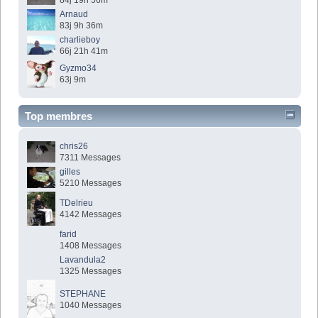
84j 19h 56m
Arnaud
83j 9h 36m
charlieboy
66j 21h 41m
Gyzmo34
63j 9m
Top membres
chris26
7311 Messages
gilles
5210 Messages
TDelrieu
4142 Messages
farid
1408 Messages
Lavandula2
1325 Messages
STEPHANE
1040 Messages