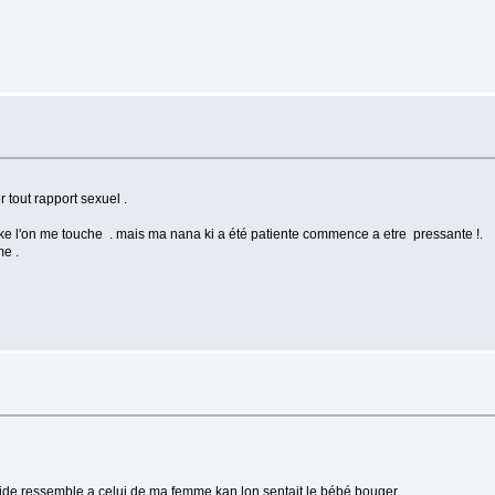
r tout rapport sexuel .
ke l'on me touche . mais ma nana ki a été patiente commence a etre pressante !.
me .
n bide ressemble a celui de ma femme kan lon sentait le bébé bouger ...