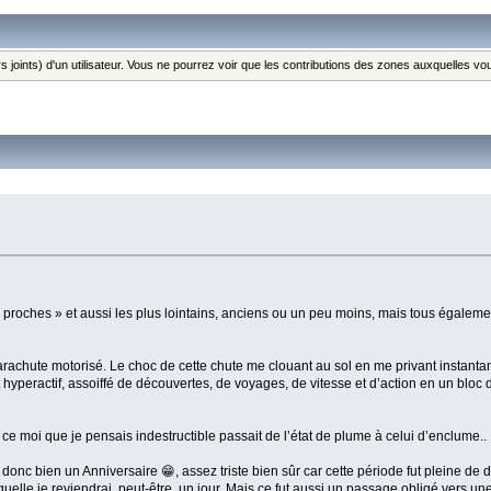
s joints) d'un utilisateur. Vous ne pourrez voir que les contributions des zones auxquelles v
 proches » et aussi les plus lointains, anciens ou un peu moins, mais tous égaleme
arachute motorisé. Le choc de cette chute me clouant au sol en me privant instan
hyperactif, assoiffé de découvertes, de voyages, de vitesse et d’action en un bloc 
, ce moi que je pensais indestructible passait de l’état de plume à celui d’enclume..
donc bien un Anniversaire 😁, assez triste bien sûr car cette période fut pleine de 
elle je reviendrai, peut-être, un jour. Mais ce fut aussi un passage obligé vers une 