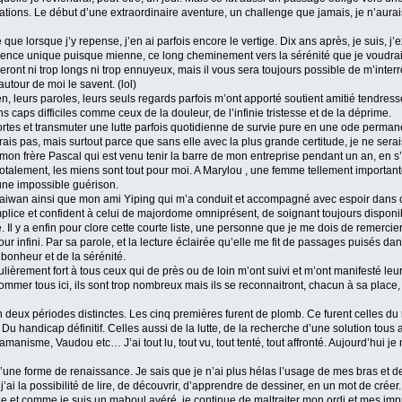
tations. Le début d’une extraordinaire aventure, un challenge que jamais, je n’aura
 lorsque j’y repense, j’en ai parfois encore le vertige. Dix ans après, je suis, j’exist
érience unique puisque mienne, ce long cheminement vers la sérénité que je voudrai
eront ni trop longs ni trop ennuyeux, mais il vous sera toujours possible de m’inte
autour de moi le savent. (lol)
ien, leurs paroles, leurs seuls regards parfois m’ont apporté soutient amitié tendre
 caps difficiles comme ceux de la douleur, de l’infinie tristesse et de la déprime.
 sortes et transmuter une lutte parfois quotidienne de survie pure en une ode permanen
s pas, mais surtout parce que sans elle avec la plus grande certitude, je ne sera
à mon frère Pascal qui est venu tenir la barre de mon entreprise pendant un an, en s
t totalement, les miens sont tout pour moi. A Marylou , une femme tellement importan
’une impossible guérison.
 Taiwan ainsi que mon ami Yiping qui m’a conduit et accompagné avec espoir dans cett
lice et confident à celui de majordome omniprésent, de soignant toujours disponi
 Il y a enfin pour clore cette courte liste, une personne que je me dois de remercier
 infini. Par sa parole, et la lecture éclairée qu’elle me fit de passages puisés da
 bonheur et de la sérénité.
lièrement fort à tous ceux qui de près ou de loin m’ont suivi et m’ont manifesté leur
mmer tous ici, ils sont trop nombreux mais ils se reconnaitront, chacun à sa place, j
 deux périodes distinctes. Les cinq premières furent de plomb. Ce furent celles du 
Du handicap définitif. Celles aussi de la lutte, de la recherche d’une solution tous 
nisme, Vaudou etc… J’ai tout lu, tout vu, tout tenté, tout affronté. Aujourd’hui je n
 d’une forme de renaissance. Je sais que je n’ai plus hélas l’usage de mes bras et
 j’ai la possibilité de lire, de découvrir, d’apprendre de dessiner, en un mot de crée
le et comme je suis un maboul avéré, je continue de maltraiter mon ordi et mes imp