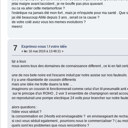
jetai maigre avant laccident , je ne bouffe pas plus quavant .
ou ca va aller cette metamorfose ?
l'estetique na jamais été mon fort , mais je m'inquiete pour ma santé . Que s
jai été beaucoup Allité depuis 3 ans , serait ce la cause ?
de votre coté avez vous les memes evolutions ?
meerci
7
Exprimez-vous !
/
votre idée
«
le:
16 mai 2019 à 13:48:21 »
bjr a tous
nous avons tous des domaines de connaissance different , ce ki en fait certa
une de nos bete noire est l'escarre induit par notre assise sur nos fauteuils.
il y a une ribambelle de coussin differents
mais une idée me trotte daans la tete ...
imaginons un coussin ki fonctionnerait comme celui d'un lit pneumatik anti 
sur le principe d'un ROHO , 2 voir 3 ensemble de champignon serait accou
on reproduirait une pompe electrique 24 volts pour brancher sur notre fauteu
alors questions :
l'idée vous séduit ?
la consommation en 24volts est envisageable ? en enviseageant de recharger 
si ceci vous séduit egalement , pourrions nous le commercialiser ? ( au m
quels sont les problemes que nous rencontrions ?