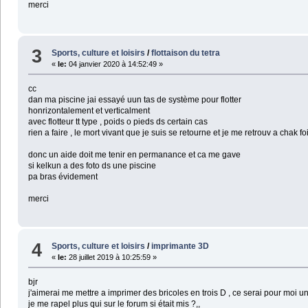
merci
3
Sports, culture et loisirs
/
flottaison du tetra
«
le:
04 janvier 2020 à 14:52:49 »
cc
dan ma piscine jai essayé uun tas de système pour flotter
honrizontalement et verticalment
avec flotteur tt type , poids o pieds ds certain cas
rien a faire , le mort vivant que je suis se retourne et je me retrouv a chak fo
donc un aide doit me tenir en permanance et ca me gave
si kelkun a des foto ds une piscine
pa bras évidement
merci
4
Sports, culture et loisirs
/
imprimante 3D
«
le:
28 juillet 2019 à 10:25:59 »
bjr
j'aimerai me mettre a imprimer des bricoles en trois D , ce serai pour moi u
je me rapel plus qui sur le forum si était mis ?,,