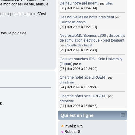
Delrieu notre président .
par
gilles
te mon conseil de vie, amis, le
[30 juillet 2026 à 11:47:14]
ons « pour le mieux ». C’est
Des nouvelles de notre président
par
Couette de cheval
[29 juillet 2026 à 11:21:21]
fois, le poids de
NeurostepMC/Bioness L300 : dispositifs
de stimulation électrique - pied tombant
par
Couette de cheval
[29 juillet 2026 à 11:12:41]
Cellules souches iPS - Keio University
(Japon)
par
fti
[27 juillet 2026 à 12:24:22]
Cherche hôtel nice URGENT
par
christinne
[24 juillet 2026 à 15:59:24]
Cherche hôtel nice URGENT
par
christinne
k .
[24 juillet 2026 à 15:56:46]
Qui est en ligne
Invités: 475
Robots: 8