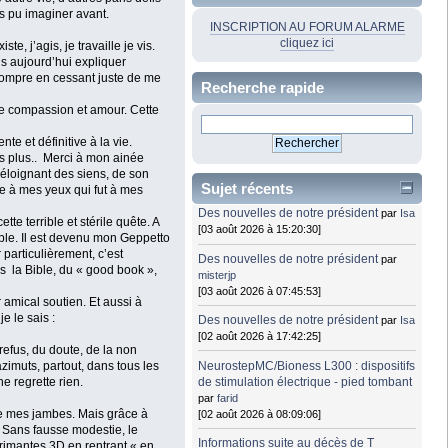
is pu imaginer avant.
INSCRIPTION AU FORUM ALARME
cliquez ici
e, j’agis, je travaille je vis.
s aujourd’hui expliquer
rrompre en cessant juste de me
Recherche rapide
sse compassion et amour. Cette
te et définitive à la vie.
is plus.. Merci à mon ainée
’éloignant des siens, de son
Sujet récents
te à mes yeux qui fut à mes
Des nouvelles de notre président
par
Isa
e terrible et stérile quête. A
[03 août 2026 à 15:20:30]
ble. Il est devenu mon Geppetto
 particulièrement, c’est
Des nouvelles de notre président
par
ns la Bible, du « good book »,
misterjp
[03 août 2026 à 07:45:53]
 amical soutien. Et aussi à
e le sais :
Des nouvelles de notre président
par
Isa
[02 août 2026 à 17:42:25]
refus, du doute, de la non
NeurostepMC/Bioness L300 : dispositifs
azimuts, partout, dans tous les
de stimulation électrique - pied tombant
e regrette rien.
par
farid
 de mes jambes. Mais grâce à
[02 août 2026 à 08:09:06]
r. Sans fausse modestie, le
Informations suite au décès de T
rimantes 3D en rentrant « en