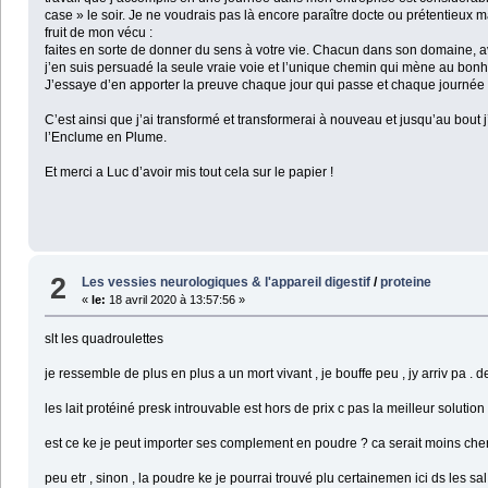
case » le soir. Je ne voudrais pas là encore paraître docte ou prétentieux ma
fruit de mon vécu :
faites en sorte de donner du sens à votre vie. Chacun dans son domaine, av
j’en suis persuadé la seule vraie voie et l’unique chemin qui mène au bonhe
J’essaye d’en apporter la preuve chaque jour qui passe et chaque journée 
C’est ainsi que j’ai transformé et transformerai à nouveau et jusqu’au bout
l’Enclume en Plume.
Et merci a Luc d’avoir mis tout cela sur le papier !
2
Les vessies neurologiques & l'appareil digestif
/
proteine
«
le:
18 avril 2020 à 13:57:56 »
slt les quadroulettes
je ressemble de plus en plus a un mort vivant , je bouffe peu , jy arriv pa . d
les lait protéiné presk introuvable est hors de prix c pas la meilleur solution
est ce ke je peut importer ses complement en poudre ? ca serait moins cher
peu etr , sinon , la poudre ke je pourrai trouvé plu certainemen ici ds les sal