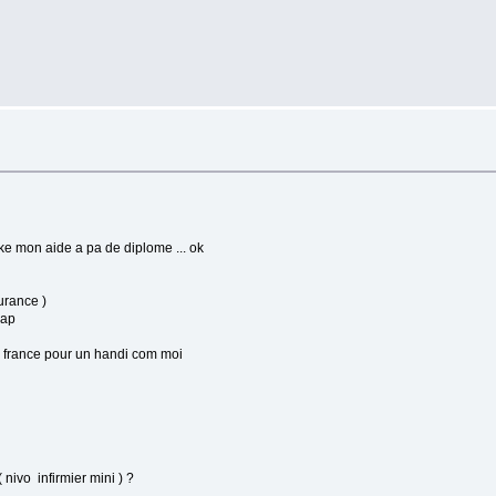
ke mon aide a pa de diplome ... ok
urance )
cap
n france pour un handi com moi
nivo infirmier mini ) ?