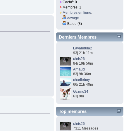
Caché: 0
Membres: 1
Membres en ligne
:
edwige
Baidu (8)
Derniers Membres
Lavandula2
93j 21h 11m
chris26
84j 19h 56m
Arnaud
83j 9h 36m
charlieboy
66j 21h 40m
Gyzmo34
63j 9m
Top membres
chris26
7311 Messages