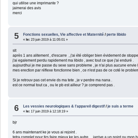
qui utilise une imprimante ?
jaimerai des avis
merci
5
Fonctions sexuelles, Vie affective et Maternité
/
perte libido
«
le:
23 juin 2019 à 11:05:01 »
slt
après 1 ans alitement , d'escarre , j'ai été obliger bien évidement de stoppe
j'ai egalement perdu rapidement ma libido , avec tout ce que j'ai enduré .
aujourdhui je me passe du sexe sans probleme , je n'ai plus aucune envie 
mes erection par réflexe fonctionne bien , ce n'est pas de ce coté le proble
Si je retrouv pas cet envie ds ma tete , je v perdre ma nana .
est ce normal tout ca , ou le pb est ailleur ? je comprend pas .
6
Les vessies neurologiques & l'appareil digestif
/
je suis a terme
«
le:
17 juin 2019 à 12:18:19 »
bjr
6 ans maintenant ke je vous ai rejoint .
tetra complet pour tjrs faire mieux ke les autre ... jarrive a un point ou mo