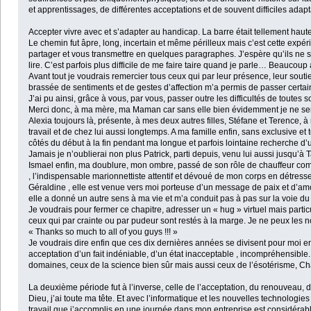
et apprentissages, de différentes acceptations et de souvent difficiles adap
Accepter vivre avec et s’adapter au handicap. La barre était tellement haute que
Le chemin fut âpre, long, incertain et même périlleux mais c’est cette exp
partager et vous transmettre en quelques paragraphes. J’espère qu’ils ne s
lire. C’est parfois plus difficile de me faire taire quand je parle… Beaucoup 
Avant tout je voudrais remercier tous ceux qui par leur présence, leur sout
brassée de sentiments et de gestes d’affection m’a permis de passer certains
J’ai pu ainsi, grâce à vous, par vous, passer outre les difficultés de toutes
Merci donc, à ma mère, ma Maman car sans elle bien évidemment je ne serai
Alexia toujours là, présente, à mes deux autres filles, Stéfane et Terence, 
travail et de chez lui aussi longtemps. A ma famille enfin, sans exclusive e
côtés du début à la fin pendant ma longue et parfois lointaine recherche d
Jamais je n’oublierai non plus Patrick, parti depuis, venu lui aussi jusqu’à
Ismael enfin, ma doublure, mon ombre, passé de son rôle de chauffeur comp
, l’indispensable marionnettiste attentif et dévoué de mon corps en détresse.
Géraldine , elle est venue vers moi porteuse d’un message de paix et d’amour
elle a donné un autre sens à ma vie et m’a conduit pas à pas sur la voie du
Je voudrais pour fermer ce chapitre, adresser un « hug » virtuel mais particu
ceux qui par crainte ou par pudeur sont restés à la marge. Je ne peux les no
« Thanks so much to all of you guys !!! »
Je voudrais dire enfin que ces dix dernières années se divisent pour moi en
acceptation d’un fait indéniable, d’un état inacceptable , incompréhensible. 
domaines, ceux de la science bien sûr mais aussi ceux de l’ésotérisme, Chama
La deuxième période fut à l’inverse, celle de l’acceptation, du renouveau,
Dieu, j’ai toute ma tête. Et avec l’informatique et les nouvelles technologies
travail que j’accomplis en une journée dans mon entreprise est considérab