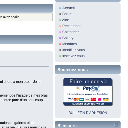
Accueil
Forum
ous avez accès.
Aide
Rechercher
Calendrier
Gallery
Membres
Identifiez-vous
Inscrivez-vous
Soutenez-nous
nt chers à mon cœur. Je le
tanément de l’usage de mes bras
de force pure d’un seul coup
BULLETIN D'ADHÉSION
doutes de galères et de
S'inscrire
autre vie, d’autres paris défis