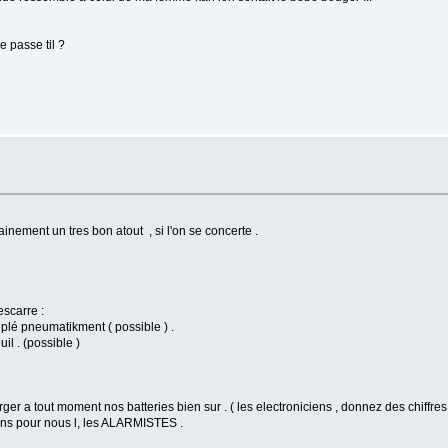
e passe til ?
inement un tres bon atout , si l'on se concerte .
escarre :
plé pneumatikment ( possible ) .
il . (possible )
a tout moment nos batteries bien sur . ( les electroniciens , donnez des chiffres 
oins pour nous l, les ALARMISTES .