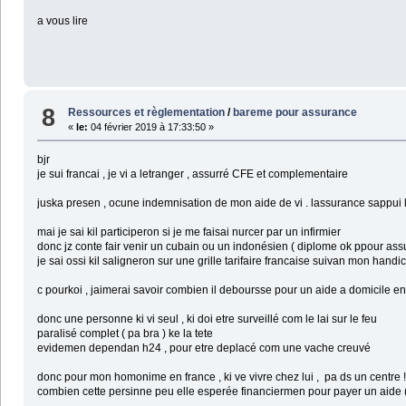
a vous lire
8
Ressources et règlementation
/
bareme pour assurance
«
le:
04 février 2019 à 17:33:50 »
bjr
je sui francai , je vi a letranger , assurré CFE et complementaire
juska presen , ocune indemnisation de mon aide de vi . lassurance sappui 
mai je sai kil participeron si je me faisai nurcer par un infirmier
donc jz conte fair venir un cubain ou un indonésien ( diplome ok ppour ass
je sai ossi kil saligneron sur une grille tarifaire francaise suivan mon handi
c pourkoi , jaimerai savoir combien il deboursse pour un aide a domicile e
donc une personne ki vi seul , ki doi etre surveillé com le lai sur le feu
paralisé complet ( pa bra ) ke la tete
evidemen dependan h24 , pour etre deplacé com une vache creuvé
donc pour mon homonime en france , ki ve vivre chez lui , pa ds un centre !
combien cette persinne peu elle esperée financiermen pour payer un aide ( 