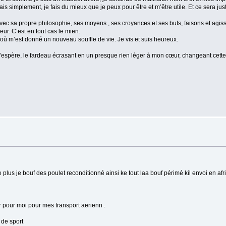
is simplement, je fais du mieux que je peux pour être et m’être utile. Et ce sera jus
ec sa propre philosophie, ses moyens , ses croyances et ses buts, faisons et agiss
ur. C’est en tout cas le mien.
où m’est donné un nouveau souffle de vie. Je vis et suis heureux.
 j’espère, le fardeau écrasant en un presque rien léger à mon cœur, changeant cette 
e plus je bouf des poulet reconditionné ainsi ke tout laa bouf périmé kil envoi en afri
 pour moi pour mes transport aerienn .
 de sport