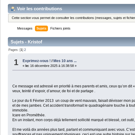
Voir les contributions
Cette section vous permet de consulter les contributions (messages, sujets et fichier
Messages
Sujets
Fichiers joints
Sujets - Kristof
Pages: [
1
]
2
1
Exprimez-vous !
/
Mes 10 ans ...
«
le:
16 décembre 2025 à 16:38:58 »
Ce message est adressé en priorité à mes parents et amis, ceux qu’on dit «
veux, teinté d’espoir, d’amour, de foi et de partage .
Le jour du 6 Février 2013 un coup de vent mauvais, faisait dévisser mon p
et de mes jambes. Cet accident transformait le quadragénaire touche à tout 
immobile.
Icare en Prométhée.
En un instant, mon corps déjà tellement sollicité marqué et blessé, cet outil
Et me voilà dix années plus tard, parlant et communiquant avec vous. C’est 
souffrances et pas uniquement physiques, ceci est une autre histoire sur laqu