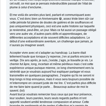
cet outil, ce moi que je pensais indestructible passait de l’état de
plume à celui d’enclume..
Et me voilà dix années plus tard, parlant et communiquant avec
vous. C’est donc bien un Anniversaire 😁, assez triste bien sûr car
cette période fut pleine de doutes de galères et de souffrances et
pas uniquement physiques, ceci est une autre histoire sur laquelle
je reviendrai, peut-être, un jour. Mais ce fut aussi un passage obligé
vers une autre vie, d’autres paris défis et apprentissages, de
différentes acceptations et de souvent difficiles adaptations. Le
début d’une extraordinaire aventure, un challenge que jamais, je
n’aurais pu imaginer avant.
Accepter vivre avec et s’adapter au handicap. La barre était
tellement haute que lorsque j’y repense, j’en ai parfois encore le
vertige. Dix ans après, je suis, j’existe, j’agis, je travaille je vis. Le
chemin fut âpre, long, incertain et même périlleux mais c’est cette
expérience unique puisque mienne, ce long cheminement vers la
sérénité que je voudrais aujourd’hui expliquer partager et vous
transmettre en quelques paragraphes. J’espère qu’ils ne seront ni
trop longs ni trop ennuyeux, mais il vous sera toujours possible de
m’interrompre en cessant juste de me lire. C’est parfois plus difficile
de me faire taire quand je parle… Beaucoup autour de moi le
savent. (lol)
Avant tout je voudrais remercier tous ceux qui par leur présence,
leur soutien, leurs paroles, leurs seuls regards parfois m’ont
apporté soutient amitié tendresse compassion et amour. Cette
brassée de sentiments et de gestes d’affection m’a permis de