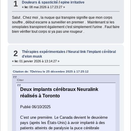
1
Douleurs & spasticité
/
epine irritative
«
le:
08 mai 2026 à 17:23:27 »
Salut . Chez moi , la nuque qui transpire signifie que mon corps
souffre , début escarre a surveiller en premier . Maintenant si les
omoplates transpirent également c'est simplement l'urine . Faut faire
bien vérifier tout corps si ya pas une rougeur .
2
Thérapies expérimentales
/
Neural link l'implant cérébral
d'elon musk
«
le:
01 janvier 2026 à 13:14:27 »
Citation de: TDelrieu le 25 décembre 2025 à 17:25:12
Citer
Deux implants cérébraux Neuralink
réalisés à Toronto
Publié 06/10/2025
C’est une première. Le Canada devient le deuxième
pays (après les États-Unis) à avoir implanté à des
patients atteints de paralysie la puce cérébrale