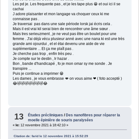
Les pd je. Les frequente pas , et je les tape plus 😁 et oui ici il se
cachai
J adore plaisanter et mon langage va choquer ceux ki me
connaisse pas .
Je traversai pas dans une sale période lorsk jai écris cela .
Mais il est vrai kil serai bien de rencontrer une âme sœur .
Mais tres serieuzment , je ne veut pas être un boulet pour une
femme . J'ai déjà vécu plusieur anné avec une nana ki est une très
grande ami ojourdui , et el étai devenu une aide de vie
suplémentaire ... Et ça me plaît pas .
Je cherche pas trop , enfin très peu .
Je compte sur le destin , lr hazar .
Bon , bande d'handicapé , fo je mon omar sy me sonde . Je
transpire ...
Puis je continue a imprimer 😁
Les dames , je vous embrasse 💋 on vous aime ❤ ( foto accepté )
😂🤣🤣🤣🤣🤣🤣🤣😂
13
Études précliniques
/
Des nanofibres pour réparer la
moelle épinière de souris paralysées
«
le:
12 novembre 2021 à 18:42:10 »
Citation de: farid le 12 novembre 2021 à 15:52:29