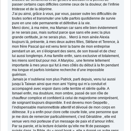
passer certains caps difficiles comme ceux de la douleur, de l’infinie
tristesse et de la déprime.
J’ai pu ainsi, grâce à vous, par vous, passer outre les difficultés de
toutes sortes et transmuter une lutte parfois quotidienne de survie
pure en une ode permanente et définitive à la vie.
Merci donc, à ma mère, ma Maman car sans elle bien évidemment
je ne serais pas, mais surtout parce que sans elle avec la plus
grande certitude, je ne serais plus.. Merci à mon ainée Alexia
toujours là, présente, à mes deux autres filles, Stéfane et Terence, à
mon frère Pascal qui est venu tenir la barre de mon entreprise
pendant un an, en s’éloignant des siens, de son travail et de chez
lui aussi longtemps. A ma famille enfin, sans exclusive et totalement,
les miens sont tout pour moi. A Marylou , une femme tellement
importante à mes yeux qui fut à mes côtés du début à la fin pendant
ma longue et parfois lointaine recherche d’une impossible
guérison.
Jamais je n’oublierai non plus Patrick, parti depuis, venu lui aussi
jusqu’à Taiwan ainsi que mon ami Yiping qui m’a conduit et
accompagné avec espoir dans cette terrible et stérile quête. A
Ismael enfin, ma doublure, mon ombre, passé de son rôle de
chauffeur complice et confident à celui de majordome omniprésent,
de soignant toujours disponible. Il est devenu mon Geppetto ,
l’indispensable marionnettiste attentif et dévoué de mon corps en
détresse. Il y a enfin pour clore cette courte liste, une personne que
je me dois de remercier particulièrement, c’est Géraldine , elle est
venue vers moi porteuse d’un message de paix et d’amour infini.
Par sa parole, et la lecture éclairée qu’elle me fit de passages
puisés dans la Bible, du « good book », elle a donné un autre sens