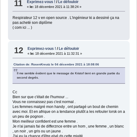
11
Exprimez-vous !
/
Le défouloir
«
le:
18 décembre 2021 à 11:38:24 »
Respirateur 12 v en open source . L'ingénieur ki a dessiné ça na
pas acheté son diplôme
( com ici ... )
12
Exprimez-vous !
/
Le défouloir
«
le:
18 décembre 2021 à 11:32:31 »
Citation de: RosenKreutz le 04 décembre 2021 à 18:08:06
Il me semble évident que le message de Kristof tient en grande partie du
second degrés.
Cc
Bien sur que c'était de l'humour ...
Vous ne connaissez pas c'est normal .
Les femmes malgré mon handy , ont partagé un bout de chemin
avec moi. Et en afrique on a tendance plutôt a les refouler lorsk on a
un peu de pognon .
Mon meilleur confident est une femme .
Je n'ai jamais fai de differznce entre un hom , une femme , un blanc
, un noir , un gris ou un jaune .
J'ai eu la chance d'être elvé ds cette mixité