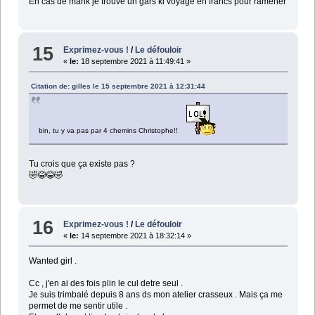
En cas de mank je trouve un gars ki voyage en francs pour ramener
15
Exprimez-vous !
/
Le défouloir
«
le:
18 septembre 2021 à 11:49:41 »
Citation de: gilles le 15 septembre 2021 à 12:31:44
bin, tu y va pas par 4 chemins Christophe!!
Tu crois que ça existe pas ?
🤣😂😂🤣
16
Exprimez-vous !
/
Le défouloir
«
le:
14 septembre 2021 à 18:32:14 »
Wanted girl .
Cc , j'en ai des fois plin le cul detre seul .
Je suis trimbalé depuis 8 ans ds mon atelier crasseux . Mais ça me
permet de me sentir utile .