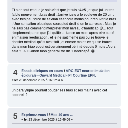
Et bien tout ce que je sais c'est que je suis c4/c5 , et que jai un tres
faible mouvement bras droit . Jarrive juste a le soulever de 20 cm ,
avec tres peu force de flextion et encore moins pour reouvrir le bras
. Une sensation electrique sous pied droit si on le carresse . Mais je
ne sais pas comment interpreter mon niveau d'handicap 😒... Tout
simplement parce que j'ai quitté la france un mois apres etre placé
en maison rééducation , et je ne sait même pas ou se trouve le
dossier médical qu'ils avait fait , et encore moins ce qui se trouve
dans mon frigo et qui est certainement périmé depuis 6 mois . Alors
asia ? . Au Gabon mon generaliste dit : Handicapé .😁
4
Essais cliniques en cours
/
ARC-EXT neurostimulation
épidurale - Onward Medical - Pr Courtine EPFL
«
le:
28 décembre 2025 à 16:32:34 »
un paralytique pourrait bouger ses bras et ses mains avec cet
appareil ?
5
Exprimez-vous !
/
Mes 10 ans ...
«
le:
23 décembre 2025 à 16:49:06 »