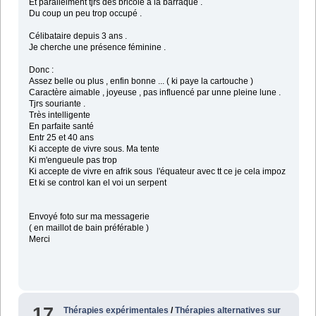
Et parallelment tjrs des bricole a la barraque .
Du coup un peu trop occupé .
Célibataire depuis 3 ans .
Je cherche une présence féminine .
Donc :
Assez belle ou plus , enfin bonne ... ( ki paye la cartouche )
Caractère aimable , joyeuse , pas influencé par unne pleine lune .
Tjrs souriante .
Très intelligente
En parfaite santé
Entr 25 et 40 ans
Ki accepte de vivre sous. Ma tente
Ki m'engueule pas trop
Ki accepte de vivre en afrik sous l'équateur avec tt ce je cela impoz
Et ki se control kan el voi un serpent
Envoyé foto sur ma messagerie
( en maillot de bain préférable )
Merci
17
Thérapies expérimentales
/
Thérapies alternatives sur