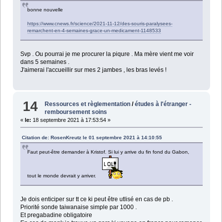
bonne nouvelle
https://www.cnews.fr/science/2021-11-12/des-souris-paralysees-
remarchent-en-4-semaines-grace-un-medicament-1148533
Svp . Ou pourrai je me procurer la piqure . Ma mère vient me voir
dans 5 semaines .
J'aimerai l'accueillir sur mes 2 jambes , les bras levés !
14
Ressources et règlementation
/
études à l'étranger -
remboursement soins
«
le:
18 septembre 2021 à 17:53:54 »
Citation de: RosenKreutz le 01 septembre 2021 à 14:10:55
Faut peut-être demander à Kristof. Si lui y arrive du fin fond du Gabon,
tout le monde devrait y arriver.
Je dois enticiper sur tt ce ki peut être utlisé en cas de pb .
Priorité sonde taiwanaise simple par 1000 .
Et pregabadine obligatoire