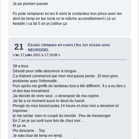
Je pe plumen passer
Fo juste remplacer toi les 6 mois le contacteur kon pince avec les
dent de temp en tan lorsk on le mâche accenditelment ( ca vo
kedalle ) ca fai 5 an je j'utilise ça
21
Essais cliniques en cours
/
les 1er essais avec
NEUROGEL
«
le:
17 juillet 2021 à 17:19:08 »
Slt a tous
Désolé pour cette abscence si longue ..
Ca d'abord commencé par mon mot passe perdu . Et mon gros
probleme avec l'informatik .
Puis après ma greffe de lambeau tout a été différent . Il y a eu des o
et des bas moralment .
Jai décidé de vivre seul , o desespoir de ma copine .
Jai fai a ce moment aussi le deuil du handi .
Plongé ds mon boulot juska 14 heure et chez moi a dessiner et
imprimer .
je me sentai bien m coupé du monde . Peu de messenger .
En 2 an je sui sorti lune fois de chez moi ...
M ça va
Plu descarre ... Top
Je vœu lisai de temp en temp .