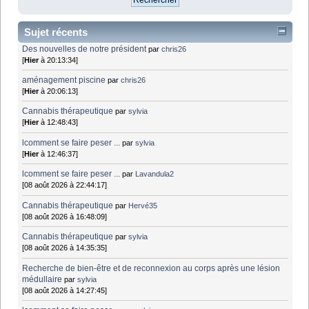
Sujet récents
Des nouvelles de notre président
par
chris26
[
Hier
à 20:13:34]
aménagement piscine
par
chris26
[
Hier
à 20:06:13]
Cannabis thérapeutique
par
sylvia
[
Hier
à 12:48:43]
lcomment se faire peser ...
par
sylvia
[
Hier
à 12:46:37]
lcomment se faire peser ...
par
Lavandula2
[08 août 2026 à 22:44:17]
Cannabis thérapeutique
par
Hervé35
[08 août 2026 à 16:48:09]
Cannabis thérapeutique
par
sylvia
[08 août 2026 à 14:35:35]
Recherche de bien-être et de reconnexion au corps après une lésion
médullaire
par
sylvia
[08 août 2026 à 14:27:45]