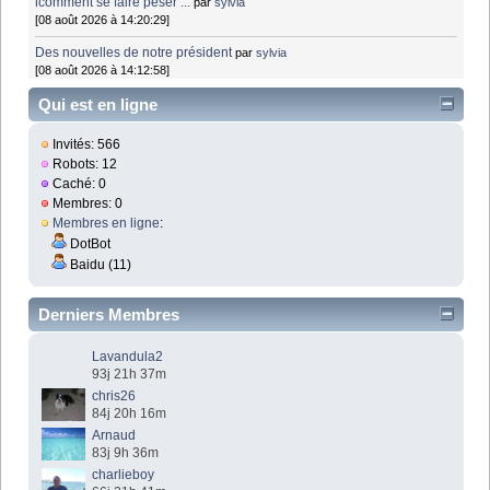
lcomment se faire peser ...
par
sylvia
[08 août 2026 à 14:20:29]
Des nouvelles de notre président
par
sylvia
[08 août 2026 à 14:12:58]
Qui est en ligne
Invités: 566
Robots: 12
Caché: 0
Membres: 0
Membres en ligne
:
DotBot
Baidu (11)
Derniers Membres
Lavandula2
93j 21h 37m
chris26
84j 20h 16m
Arnaud
83j 9h 36m
charlieboy