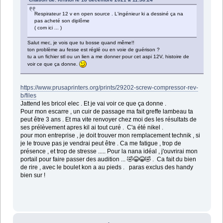
Respirateur 12 v en open source . L'ingénieur ki a dessiné ça na
pas acheté son diplôme
( com ici ... )
Salut mec, je vois que tu bosse quand même!!
ton problème au fesse est réglé ou en voie de guérison ?
tu a un fichier stl ou un lien a me donner pour cet aspi 12V, histoire de
voir ce que ça donne.
https://www.prusaprinters.org/prints/29202-screw-compressor-rev-
b/files
Jattend les bricol elec . Et je vai voir ce que ça donne .
Pour mon escarre , un cuir de passage ma fait greffe lambeau ta
peut être 3 ans . Et ma vite renvoyer chez moi des les résultats de
ses prélèvement apres kil ai tout curé . C'a été nikel .
pour mon entreprise , je doit trouver mon remplacement technik , si
je le trouve pas je vendrai peut être . Ca me fatigue , trop de
présence , et trop de stresse ..... Pour la nana idéal , j'ouvrirai mon
portail pour faire passer des audition ... 🤣😂😂🤣 . Ca fait du bien
de rire , avec le boulet kon a au pieds . paras exclus des handy
bien sur !