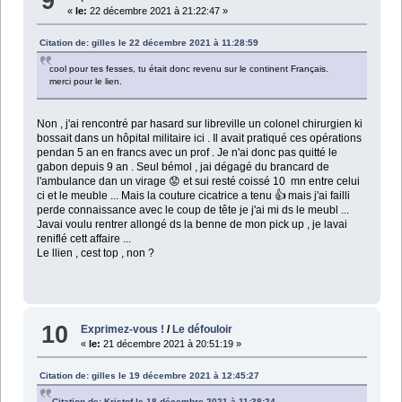
9
«
le:
22 décembre 2021 à 21:22:47 »
Citation de: gilles le 22 décembre 2021 à 11:28:59
cool pour tes fesses, tu était donc revenu sur le continent Français.
merci pour le lien.
Non , j'ai rencontré par hasard sur libreville un colonel chirurgien ki
bossait dans un hôpital militaire ici . Il avait pratiqué ces opérations
pendan 5 an en francs avec un prof . Je n'ai donc pas quitté le
gabon depuis 9 an . Seul bémol , jai dégagé du brancard de
l'ambulance dan un virage 😟 et sui resté coissé 10 mn entre celui
ci et le meuble ... Mais la couture cicatrice a tenu 👍 mais j'ai failli
perde connaissance avec le coup de tête je j'ai mi ds le meubl ...
Javai voulu rentrer allongé ds la benne de mon pick up , je lavai
reniflé cett affaire ...
Le llien , cest top , non ?
10
Exprimez-vous !
/
Le défouloir
«
le:
21 décembre 2021 à 20:51:19 »
Citation de: gilles le 19 décembre 2021 à 12:45:27
Citation de: Kristof le 18 décembre 2021 à 11:38:24