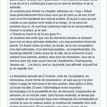
à ma vie et m’a conduit pas à pas sur la voie du bonheur et de la
sérénité.
Je voudrais pour fermer ce chapitre, adresser un « hug » virtuel
mais particulièrement fort à tous ceux qui de près ou de loin m’ont
suivi et m’ont manifesté leur amical soutien. Et aussi à ceux qui par
crainte ou par pudeur sont restés à la marge. Je ne peux les
nommer tous ici, ils sont trop nombreux mais ils se reconnaitront,
chacun à sa place, je le sais :
« Thanks so much to all of you guys !!! »
Je voudrais dire enfin que ces dix dernières années se divisent
pour moi en deux périodes distinctes. Les cinq premières furent de
plomb. Ce furent celles du refus, du doute, de la non acceptation
d’un fait indéniable, d’un état inacceptable , incompréhensible. Du
handicap définitif. Celles aussi de la lutte, de la recherche d’une
solution tous azimuts, partout, dans tous les domaines, ceux de la
science bien sûr mais aussi ceux de l’ésotérisme, Chamanisme,
Vaudou etc… J’ai tout lu, tout vu, tout tenté, tout affronté. Aujourd’hui
je ne regrette rien.
La deuxième période fut à l’inverse, celle de l’acceptation, du
renouveau, d’une forme de renaissance. Je sais que je n’ai plus
hélas l’usage de mes bras et de mes jambes. Mais grâce à Dieu,
j’ai toute ma tête. Et avec l’informatique et les nouvelles
technologies j’ai la possibilité de lire, de découvrir, d’apprendre de
dessiner, en un mot de créer. Sans fausse modestie, le travail que
j’accomplis en une journée dans mon entreprise est considérable et
comme je suis un maboul avéré, je continue de maltraiter mon ordi
et mes imprimantes 3D en rentrant « en case » le soir. Je ne