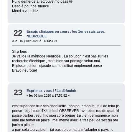
Pui g demerdé a rettrouvé mo pass 😁
Desolé pour ce silence .
Merci a vous biz .
22
Essais cliniques en cours
/
les 1er essais avec
NEUROGEL
«
le:
16 juillet 2021 à 14:14:33 »
Slt a tous .
Je valide la méthode Neurogel . La solution n'est pas sur les
recherche électrique , mais bien sur pontage selon moi .
Et pisser , chier , ejaculé ca me suffirai emplement perso
Bravo neurogel
23
Exprimez-vous !
/
Le défouloir
«
le:
02 juin 2020 à 17:52:52 »
cest super con truc ses chenillette . pas pour mon fauteill de tetra je
pense . et jai mon 4X4 chinoi OBSERVER avec des rou de quad ki
passe partou . seul hic mon corp bouge trp , en permanence mon
aide me remet en place . mai meme avec le tres peu de flex du bra
jarriv a piloter .
a part cela tou va bien , jai pas tro de mal a m'adapter o pays , c