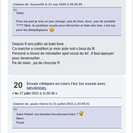
Citation de: Gyzmo34 le 21 mai 2020 à 09:39:25
Salut,
Pour ma part je suis un peu vintage, pas de bras, donc, pas de portable
???? Mais, la synthèse vocale pour décrocher et faire des sms, c'est top
pour les tétraplégiques
Depuis 8 ans jutiliz ub babi fone .
Ca marche a condition je mon aide soit o bout du fil .
Personé a réussi de minstaller apel vocal du tel . Il faut appuyer
pour deverouiller ...
Pa de main , pa de chocola !!!
20
Essais cliniques en cours
/
les 1er essais avec
NEUROGEL
«
le:
27 juillet 2021 à 11:56:36 »
Citation de: paulo ribeiro le 21 juillet 2021 à 23:05:21
Salut Kristof, tes lunettes fonctionnent bien ?
Merci.
Paulo