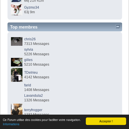
66j 21h 41m
Gyzmo34
63j 9m
Top membres
chris26
7313 Messages
sylvia
5226 Messages
gilles
5210 Messages
TDelrieu
4142 Messages
farid
1408 Messages
Lavandula2
1326 Messages
terryfrogger
1232 Messages
Ce Forum utilise des cookies pour faciliter votre navigation.
Accepter !
Informations