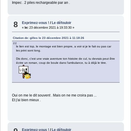
Impec . 2 piles rechargeable par an .
8
Exprimez-vous !
/
Le défouloir
«
le:
23 décembre 2021 à 19:33:30 »
Citation de: gilles le 23 décembre 2021 à 11:18:26
le lien est top, le montage est bien propre, a voir si je le fait ou pas car
les print sont long.
Dis donc, c'est une vraie aventure ton histoire de cul, tu devrais peut être
écrire un roman, coup de boule dans l'ambulance, tu à déjà le titre.
Oui on me le dit souvent . Mais on ne me croira pas ...
Et j'ai bien mieux .
Exprimez-vous !
/
Le défouloir