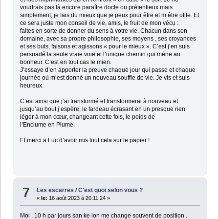
voudrais pas là encore paraître docte ou prétentieux mais
simplement, je fais du mieux que je peux pour être et m’être utile. Et
ce sera juste mon conseil de vie, amis, le fruit de mon vécu :
faites en sorte de donner du sens à votre vie. Chacun dans son
domaine, avec sa propre philosophie, ses moyens , ses croyances
et ses buts, faisons et agissons « pour le mieux ». C’est j’en suis
persuadé la seule vraie voie et l’unique chemin qui mène au
bonheur. C’est en tout cas le mien.
J’essaye d’en apporter la preuve chaque jour qui passe et chaque
journée où m’est donné un nouveau souffle de vie. Je vis et suis
heureux.
C’est ainsi que j’ai transformé et transformerai à nouveau et
jusqu’au bout j’espère, le fardeau écrasant en un presque rien
léger à mon cœur, changeant cette fois, le poids de
l’Enclume en Plume.
Et merci a Luc d’avoir mis tout cela sur le papier !
7
Les escarres
/
C'est quoi selon vous ?
«
le:
16 août 2023 à 20:11:24 »
Moi , 10 h par jours san ke lon me change souvent de position .