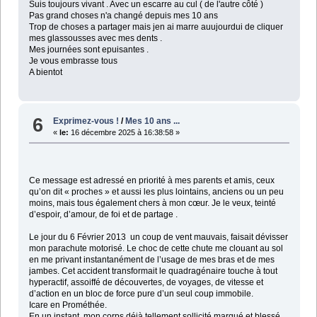
Suis toujours vivant . Avec un escarre au cul ( de l'autre côté )
Pas grand choses n'a changé depuis mes 10 ans
Trop de choses a partager mais jen ai marre auujourdui de cliquer
mes glassousses avec mes dents .
Mes journées sont epuisantes .
Je vous embrasse tous
A bientot
6
Exprimez-vous !
/
Mes 10 ans ...
«
le:
16 décembre 2025 à 16:38:58 »
Ce message est adressé en priorité à mes parents et amis, ceux
qu’on dit « proches » et aussi les plus lointains, anciens ou un peu
moins, mais tous également chers à mon cœur. Je le veux, teinté
d’espoir, d’amour, de foi et de partage .
Le jour du 6 Février 2013 un coup de vent mauvais, faisait dévisser
mon parachute motorisé. Le choc de cette chute me clouant au sol
en me privant instantanément de l’usage de mes bras et de mes
jambes. Cet accident transformait le quadragénaire touche à tout
hyperactif, assoiffé de découvertes, de voyages, de vitesse et
d’action en un bloc de force pure d’un seul coup immobile.
Icare en Prométhée.
En un instant, mon corps déjà tellement sollicité marqué et blessé,