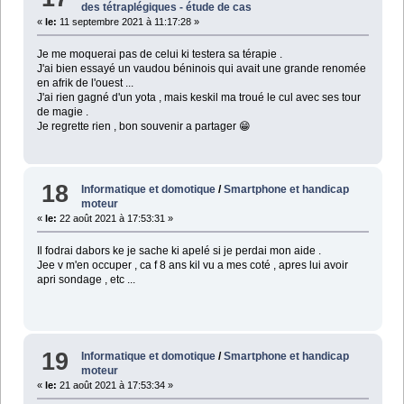
des tétraplégiques - étude de cas
«
le:
11 septembre 2021 à 11:17:28 »
Je me moquerai pas de celui ki testera sa térapie .
J'ai bien essayé un vaudou béninois qui avait une grande renomée
en afrik de l'ouest ...
J'ai rien gagné d'un yota , mais keskil ma troué le cul avec ses tour
de magie .
Je regrette rien , bon souvenir a partager 😁
18
Informatique et domotique
/
Smartphone et handicap
moteur
«
le:
22 août 2021 à 17:53:31 »
Il fodrai dabors ke je sache ki apelé si je perdai mon aide .
Jee v m'en occuper , ca f 8 ans kil vu a mes coté , apres lui avoir
apri sondage , etc ...
19
Informatique et domotique
/
Smartphone et handicap
moteur
«
le:
21 août 2021 à 17:53:34 »