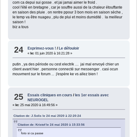
com ca depui sui gosse . et jai jamai aimer le froid .
cool l'été en bretagne , car je souffre aussi de la chaleur étouffante
en saison des pluie . on rentre ppour 3 bon mois en saison sèche ,
le temp va être nuageu , plu de plui et moins dumidité . la meilleur
saison !
biz a tous
24
Exprimez-vous !
/
Le défouloir
«
le:
01 juin 2020 à 16:21:28 »
putin , ya des période ou cest electrik .... jai mal envoyé chier un
client avant hier . personne connecté sur messenger . casi ocun
mouvment sur le forum ... j'espère ke vs allez bien !
25
Essais cliniques en cours
/
les 1er essais avec
NEUROGEL
«
le:
25 mai 2020 à 16:49:56 »
Citation de: J.Solis le 24 mai 2020 à 22:20:24
Citation de: Kristof le 24 mai 2020 à 15:33:56
foto si ca passe