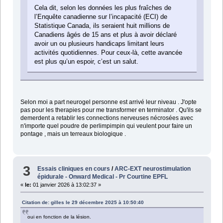
Cela dit, selon les données les plus fraîches de
l’Enquête canadienne sur l’incapacité (ECI) de
Statistique Canada, ils seraient huit millions de
Canadiens âgés de 15 ans et plus à avoir déclaré
avoir un ou plusieurs handicaps limitant leurs
activités quotidiennes. Pour ceux-là, cette avancée
est plus qu’un espoir, c’est un salut.
Selon moi a part neurogel personne est arrivé leur niveau . J'opte
pas pour les therapies pour me transformer en terminator . Qu'ils se
demerdent a retablir les connections nerveuses nécrosées avec
n'importe quel poudre de perlimpimpin qui veulent pour faire un
pontage , mais un terreaux biologique .
3
Essais cliniques en cours
/
ARC-EXT neurostimulation
épidurale - Onward Medical - Pr Courtine EPFL
«
le:
01 janvier 2026 à 13:02:37 »
Citation de: gilles le 29 décembre 2025 à 10:50:40
oui en fonction de la lésion.