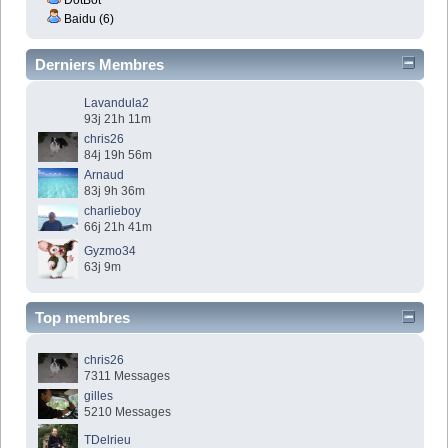
Baidu (6)
Derniers Membres
Lavandula2
93j 21h 11m
chris26
84j 19h 56m
Arnaud
83j 9h 36m
charlieboy
66j 21h 41m
Gyzmo34
63j 9m
Top membres
chris26
7311 Messages
gilles
5210 Messages
TDelrieu