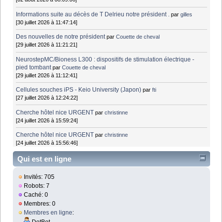
Informations suite au décès de T Delrieu notre président .
par
gilles
[30 juillet 2026 à 11:47:14]
Des nouvelles de notre président
par
Couette de cheval
[29 juillet 2026 à 11:21:21]
NeurostepMC/Bioness L300 : dispositifs de stimulation électrique -
pied tombant
par
Couette de cheval
[29 juillet 2026 à 11:12:41]
Cellules souches iPS - Keio University (Japon)
par
fti
[27 juillet 2026 à 12:24:22]
Cherche hôtel nice URGENT
par
christinne
[24 juillet 2026 à 15:59:24]
Cherche hôtel nice URGENT
par
christinne
[24 juillet 2026 à 15:56:46]
Qui est en ligne
Invités: 705
Robots: 7
Caché: 0
Membres: 0
Membres en ligne
:
DotBot