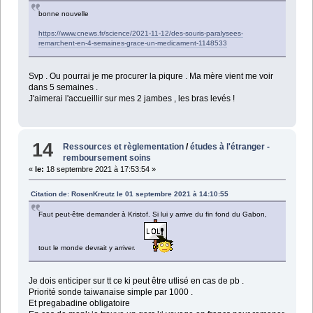
bonne nouvelle
https://www.cnews.fr/science/2021-11-12/des-souris-paralysees-
remarchent-en-4-semaines-grace-un-medicament-1148533
Svp . Ou pourrai je me procurer la piqure . Ma mère vient me voir
dans 5 semaines .
J'aimerai l'accueillir sur mes 2 jambes , les bras levés !
14
Ressources et règlementation
/
études à l'étranger -
remboursement soins
«
le:
18 septembre 2021 à 17:53:54 »
Citation de: RosenKreutz le 01 septembre 2021 à 14:10:55
Faut peut-être demander à Kristof. Si lui y arrive du fin fond du Gabon,
tout le monde devrait y arriver.
Je dois enticiper sur tt ce ki peut être utlisé en cas de pb .
Priorité sonde taiwanaise simple par 1000 .
Et pregabadine obligatoire