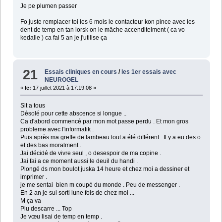
Je pe plumen passer
Fo juste remplacer toi les 6 mois le contacteur kon pince avec les
dent de temp en tan lorsk on le mâche accenditelment ( ca vo
kedalle ) ca fai 5 an je j'utilise ça
21
Essais cliniques en cours
/
les 1er essais avec
NEUROGEL
«
le:
17 juillet 2021 à 17:19:08 »
Slt a tous
Désolé pour cette abscence si longue ..
Ca d'abord commencé par mon mot passe perdu . Et mon gros
probleme avec l'informatik .
Puis après ma greffe de lambeau tout a été différent . Il y a eu des o
et des bas moralment .
Jai décidé de vivre seul , o desespoir de ma copine .
Jai fai a ce moment aussi le deuil du handi .
Plongé ds mon boulot juska 14 heure et chez moi a dessiner et
imprimer .
je me sentai bien m coupé du monde . Peu de messenger .
En 2 an je sui sorti lune fois de chez moi ...
M ça va
Plu descarre ... Top
Je vœu lisai de temp en temp .