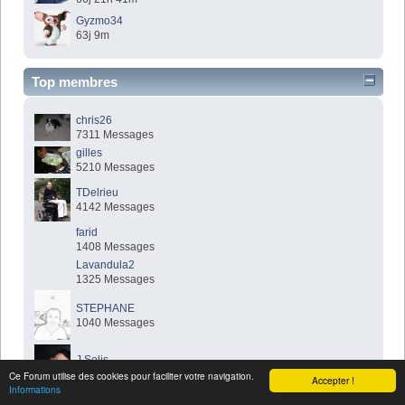
Gyzmo34
63j 9m
Top membres
chris26
7311 Messages
gilles
5210 Messages
TDelrieu
4142 Messages
farid
1408 Messages
Lavandula2
1325 Messages
STEPHANE
1040 Messages
J.Solis
999 Messages
Ce Forum utilise des cookies pour faciliter votre navigation.
Accepter !
Informations