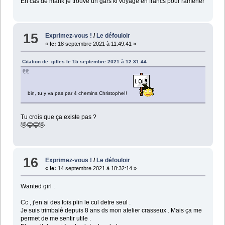
En cas de mank je trouve un gars ki voyage en francs pour ramener
15
Exprimez-vous !
/
Le défouloir
«
le:
18 septembre 2021 à 11:49:41 »
Citation de: gilles le 15 septembre 2021 à 12:31:44
bin, tu y va pas par 4 chemins Christophe!!
Tu crois que ça existe pas ?
🤣😂😂🤣
16
Exprimez-vous !
/
Le défouloir
«
le:
14 septembre 2021 à 18:32:14 »
Wanted girl .
Cc , j'en ai des fois plin le cul detre seul .
Je suis trimbalé depuis 8 ans ds mon atelier crasseux . Mais ça me
permet de me sentir utile .