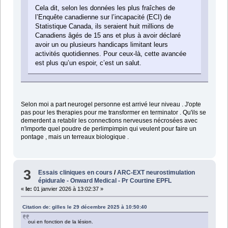
Cela dit, selon les données les plus fraîches de
l’Enquête canadienne sur l’incapacité (ECI) de
Statistique Canada, ils seraient huit millions de
Canadiens âgés de 15 ans et plus à avoir déclaré
avoir un ou plusieurs handicaps limitant leurs
activités quotidiennes. Pour ceux-là, cette avancée
est plus qu’un espoir, c’est un salut.
Selon moi a part neurogel personne est arrivé leur niveau . J'opte
pas pour les therapies pour me transformer en terminator . Qu'ils se
demerdent a retablir les connections nerveuses nécrosées avec
n'importe quel poudre de perlimpimpin qui veulent pour faire un
pontage , mais un terreaux biologique .
3
Essais cliniques en cours
/
ARC-EXT neurostimulation
épidurale - Onward Medical - Pr Courtine EPFL
«
le:
01 janvier 2026 à 13:02:37 »
Citation de: gilles le 29 décembre 2025 à 10:50:40
oui en fonction de la lésion.