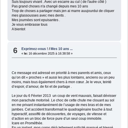
Suis toujours vivant . Avec un escarre au cul ( de l'autre côté )
Pas grand choses n'a changé depuis mes 10 ans
Trop de choses a partager mais jen ai marre auujourdui de cliquer
mes glassousses avec mes dents .
Mes journées sont epuisantes .
Je vous embrasse tous
A bientot
6
Exprimez-vous !
/
Mes 10 ans ...
«
le:
16 décembre 2025 à 16:38:58 »
Ce message est adressé en priorité à mes parents et amis, ceux
qu’on dit « proches » et aussi les plus lointains, anciens ou un peu
moins, mais tous également chers à mon cœur. Je le veux, teinté
d’espoir, d’amour, de foi et de partage .
Le jour du 6 Février 2013 un coup de vent mauvais, faisait dévisser
mon parachute motorisé. Le choc de cette chute me clouant au sol
en me privant instantanément de l’usage de mes bras et de mes
jambes. Cet accident transformait le quadragénaire touche à tout
hyperactif, assoiffé de découvertes, de voyages, de vitesse et
d’action en un bloc de force pure d’un seul coup immobile.
Icare en Prométhée.
En un instant, mon corps déjà tellement sollicité marqué et blessé,