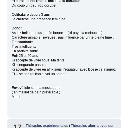
Et parallelment tjrs des bricole a la barraque .
Du coup un peu trop occupé .
Célibataire depuis 3 ans .
Je cherche une présence féminine .
Donc :
Assez belle ou plus , enfin bonne ... ( ki paye la cartouche )
Caractère aimable , joyeuse , pas influencé par unne pleine lune .
Tjrs souriante .
Très intelligente
En parfaite santé
Entr 25 et 40 ans
Ki accepte de vivre sous. Ma tente
Ki m'engueule pas trop
Ki accepte de vivre en afrik sous l'équateur avec tt ce je cela impoz
Et ki se control kan el voi un serpent
Envoyé foto sur ma messagerie
( en maillot de bain préférable )
Merci
17
Thérapies expérimentales
/
Thérapies alternatives sur