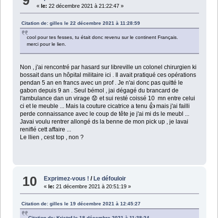
9
«
le:
22 décembre 2021 à 21:22:47 »
Citation de: gilles le 22 décembre 2021 à 11:28:59
cool pour tes fesses, tu était donc revenu sur le continent Français.
merci pour le lien.
Non , j'ai rencontré par hasard sur libreville un colonel chirurgien ki
bossait dans un hôpital militaire ici . Il avait pratiqué ces opérations
pendan 5 an en francs avec un prof . Je n'ai donc pas quitté le
gabon depuis 9 an . Seul bémol , jai dégagé du brancard de
l'ambulance dan un virage 😟 et sui resté coissé 10 mn entre celui
ci et le meuble ... Mais la couture cicatrice a tenu 👍 mais j'ai failli
perde connaissance avec le coup de tête je j'ai mi ds le meubl ...
Javai voulu rentrer allongé ds la benne de mon pick up , je lavai
reniflé cett affaire ...
Le llien , cest top , non ?
10
Exprimez-vous !
/
Le défouloir
«
le:
21 décembre 2021 à 20:51:19 »
Citation de: gilles le 19 décembre 2021 à 12:45:27
Citation de: Kristof le 18 décembre 2021 à 11:38:24