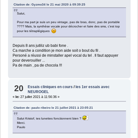
Citation de: Gyzmo34 le 21 mai 2020 à 09:39:25
Salut,
Pour ma part je suis un peu vintage, pas de bras, donc, pas de portable
???? Mais, la synthèse vocale pour décrocher et faire des sms, c'est top
pour les tétraplégiques
Depuis 8 ans jutiliz ub babi fone .
Ca marche a condition je mon aide soit o bout du fil .
Personé a réussi de minstaller apel vocal du tel . Il faut appuyer
pour deverouiller ...
Pa de main , pa de chocola !!!
20
Essais cliniques en cours
/
les 1er essais avec
NEUROGEL
«
le:
27 juillet 2021 à 11:56:36 »
Citation de: paulo ribeiro le 21 juillet 2021 à 23:05:21
Salut Kristof, tes lunettes fonctionnent bien ?
Merci.
Paulo