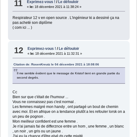
11
Exprimez-vous !
/
Le défouloir
«
le:
18 décembre 2021 à 11:38:24 »
Respirateur 12 v en open source . L'ingénieur ki a dessiné ça na
pas acheté son diplôme
( com ici ... )
12
Exprimez-vous !
/
Le défouloir
«
le:
18 décembre 2021 à 11:32:31 »
Citation de: RosenKreutz le 04 décembre 2021 à 18:08:06
Il me semble évident que le message de Kristof tient en grande partie du
second degrés.
Cc
Bien sur que c'était de l'humour ...
Vous ne connaissez pas c'est normal .
Les femmes malgré mon handy , ont partagé un bout de chemin
avec moi. Et en afrique on a tendance plutôt a les refouler lorsk on a
un peu de pognon .
Mon meilleur confident est une femme .
Je n'ai jamais fai de differznce entre un hom , une femme , un blanc
, un noir , un gris ou un jaune .
J'ai eu la chance d'être elvé ds cette mixité