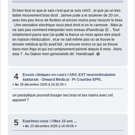
Et bien tout ce que je sais c'est que je suis c4/c5 , et que jai un tres
faible mouvement bras droit . Jarrive juste a le soulever de 20 cm ,
avec tres peu force de flextion et encore moins pour reouvrir le bras
. Une sensation electrique sous pied droit si on le carresse . Mais je
ne sais pas comment interpreter mon niveau d'handicap 😒... Tout
simplement parce que j'ai quitté la france un mois apres etre placé
en maison rééducation , et je ne sait même pas ou se trouve le
dossier médical qu'ils avait fait , et encore moins ce qui se trouve
dans mon frigo et qui est certainement périmé depuis 6 mois . Alors
asia ? . Au Gabon mon generaliste dit : Handicapé .😁
4
Essais cliniques en cours
/
ARC-EXT neurostimulation
épidurale - Onward Medical - Pr Courtine EPFL
«
le:
28 décembre 2025 à 16:32:34 »
un paralytique pourrait bouger ses bras et ses mains avec cet
appareil ?
5
Exprimez-vous !
/
Mes 10 ans ...
«
le:
23 décembre 2025 à 16:49:06 »