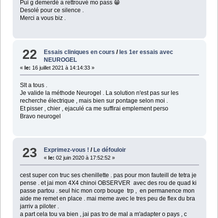
Pui g demerdé a rettrouvé mo pass 😁
Desolé pour ce silence .
Merci a vous biz .
22
Essais cliniques en cours
/
les 1er essais avec
NEUROGEL
«
le:
16 juillet 2021 à 14:14:33 »
Slt a tous .
Je valide la méthode Neurogel . La solution n'est pas sur les
recherche électrique , mais bien sur pontage selon moi .
Et pisser , chier , ejaculé ca me suffirai emplement perso
Bravo neurogel
23
Exprimez-vous !
/
Le défouloir
«
le:
02 juin 2020 à 17:52:52 »
cest super con truc ses chenillette . pas pour mon fauteill de tetra je
pense . et jai mon 4X4 chinoi OBSERVER avec des rou de quad ki
passe partou . seul hic mon corp bouge trp , en permanence mon
aide me remet en place . mai meme avec le tres peu de flex du bra
jarriv a piloter .
a part cela tou va bien , jai pas tro de mal a m'adapter o pays , c