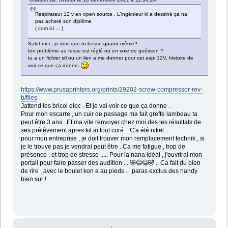
Respirateur 12 v en open source . L'ingénieur ki a dessiné ça na
pas acheté son diplôme
( com ici ... )
Salut mec, je vois que tu bosse quand même!!
ton problème au fesse est réglé ou en voie de guérison ?
tu a un fichier stl ou un lien a me donner pour cet aspi 12V, histoire de
voir ce que ça donne.
https://www.prusaprinters.org/prints/29202-screw-compressor-rev-
b/files
Jattend les bricol elec . Et je vai voir ce que ça donne .
Pour mon escarre , un cuir de passage ma fait greffe lambeau ta
peut être 3 ans . Et ma vite renvoyer chez moi des les résultats de
ses prélèvement apres kil ai tout curé . C'a été nikel .
pour mon entreprise , je doit trouver mon remplacement technik , si
je le trouve pas je vendrai peut être . Ca me fatigue , trop de
présence , et trop de stresse ..... Pour la nana idéal , j'ouvrirai mon
portail pour faire passer des audition ... 🤣😂😂🤣 . Ca fait du bien
de rire , avec le boulet kon a au pieds . paras exclus des handy
bien sur !