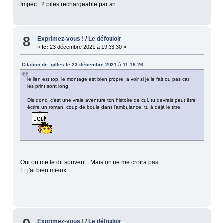
Impec . 2 piles rechargeable par an .
8
Exprimez-vous !
/
Le défouloir
«
le:
23 décembre 2021 à 19:33:30 »
Citation de: gilles le 23 décembre 2021 à 11:18:26
le lien est top, le montage est bien propre, a voir si je le fait ou pas car
les print sont long.
Dis donc, c'est une vraie aventure ton histoire de cul, tu devrais peut être
écrire un roman, coup de boule dans l'ambulance, tu à déjà le titre.
Oui on me le dit souvent . Mais on ne me croira pas ...
Et j'ai bien mieux .
Exprimez-vous !
/
Le défouloir