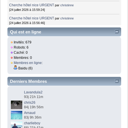
Cherche hôtel nice URGENT
par
christinne
[24 juillet 2026 à 15:59:24]
Cherche hôtel nice URGENT
par
christinne
[24 juillet 2026 à 15:56:46]
Qui est en ligne
Invités: 679
Robots: 6
Caché: 0
Membres: 0
Membres en ligne
:
Baidu (6)
Derniers Membres
Lavandula2
93j 21h 11m
chris26
84j 19h 56m
Arnaud
83j 9h 36m
charlieboy
66j 21h 41m