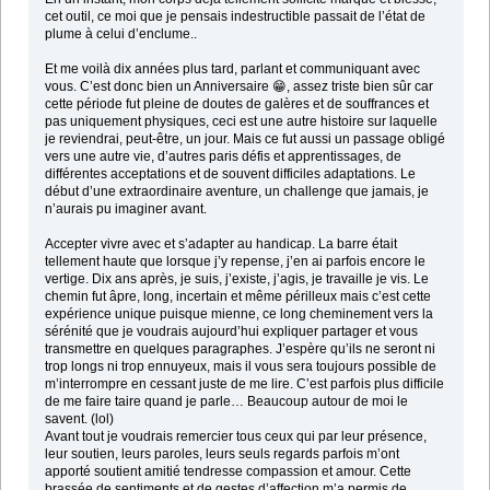
cet outil, ce moi que je pensais indestructible passait de l’état de
plume à celui d’enclume..
Et me voilà dix années plus tard, parlant et communiquant avec
vous. C’est donc bien un Anniversaire 😁, assez triste bien sûr car
cette période fut pleine de doutes de galères et de souffrances et
pas uniquement physiques, ceci est une autre histoire sur laquelle
je reviendrai, peut-être, un jour. Mais ce fut aussi un passage obligé
vers une autre vie, d’autres paris défis et apprentissages, de
différentes acceptations et de souvent difficiles adaptations. Le
début d’une extraordinaire aventure, un challenge que jamais, je
n’aurais pu imaginer avant.
Accepter vivre avec et s’adapter au handicap. La barre était
tellement haute que lorsque j’y repense, j’en ai parfois encore le
vertige. Dix ans après, je suis, j’existe, j’agis, je travaille je vis. Le
chemin fut âpre, long, incertain et même périlleux mais c’est cette
expérience unique puisque mienne, ce long cheminement vers la
sérénité que je voudrais aujourd’hui expliquer partager et vous
transmettre en quelques paragraphes. J’espère qu’ils ne seront ni
trop longs ni trop ennuyeux, mais il vous sera toujours possible de
m’interrompre en cessant juste de me lire. C’est parfois plus difficile
de me faire taire quand je parle… Beaucoup autour de moi le
savent. (lol)
Avant tout je voudrais remercier tous ceux qui par leur présence,
leur soutien, leurs paroles, leurs seuls regards parfois m’ont
apporté soutient amitié tendresse compassion et amour. Cette
brassée de sentiments et de gestes d’affection m’a permis de