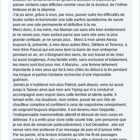
passer certains caps difficiles comme ceux de la douleur, de l’infinie
tristesse et de la déprime.
J’ai pu ainsi, grâce à vous, par vous, passer outre les difficultés de
toutes sortes et transmuter une lutte parfois quotidienne de survie
pure en une ode permanente et définitive à la vie.
Merci donc, à ma mère, ma Maman car sans elle bien évidemment
je ne serais pas, mais surtout parce que sans elle avec la plus
grande certitude, je ne serais plus.. Merci à mon ainée Alexia
toujours là, présente, à mes deux autres filles, Stéfane et Terence, à
mon frère Pascal qui est venu tenir la barre de mon entreprise
pendant un an, en s’éloignant des siens, de son travail et de chez
lui aussi longtemps. A ma famille enfin, sans exclusive et totalement,
les miens sont tout pour moi. A Marylou , une femme tellement
importante à mes yeux qui fut à mes côtés du début à la fin pendant
ma longue et parfois lointaine recherche d’une impossible
guérison.
Jamais je n’oublierai non plus Patrick, parti depuis, venu lui aussi
jusqu’à Taiwan ainsi que mon ami Yiping qui m’a conduit et
accompagné avec espoir dans cette terrible et stérile quête. A
Ismael enfin, ma doublure, mon ombre, passé de son rôle de
chauffeur complice et confident à celui de majordome omniprésent,
de soignant toujours disponible. Il est devenu mon Geppetto ,
l’indispensable marionnettiste attentif et dévoué de mon corps en
détresse. Il y a enfin pour clore cette courte liste, une personne que
je me dois de remercier particulièrement, c’est Géraldine , elle est
venue vers moi porteuse d’un message de paix et d’amour infini.
Par sa parole, et la lecture éclairée qu’elle me fit de passages
puisés dans la Bible, du « good book », elle a donné un autre sens