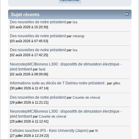
Sujet récents
Des nouvelles de notre président
par
Isa
[03 août 2026 à 15:20:30]
Des nouvelles de notre président
par
misterjp
[03 août 2026 à 07:45:53]
Des nouvelles de notre président
par
Isa
[02 août 2026 à 17:42:25]
NeurostepMC/Bioness L300 : dispositifs de stimulation électrique -
pied tombant
par
farid
[02 août 2026 à 08:09:06]
Informations suite au décès de T Delrieu notre président .
par
gilles
[30 juillet 2026 à 11:47:14]
Des nouvelles de notre président
par
Couette de cheval
[29 juillet 2026 à 11:21:21]
NeurostepMC/Bioness L300 : dispositifs de stimulation électrique -
pied tombant
par
Couette de cheval
[29 juillet 2026 à 11:12:41]
Cellules souches iPS - Keio University (Japon)
par
fti
[27 juillet 2026 à 12:24:22]