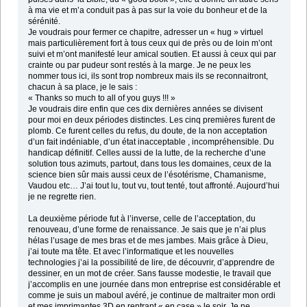
à ma vie et m’a conduit pas à pas sur la voie du bonheur et de la
sérénité.
Je voudrais pour fermer ce chapitre, adresser un « hug » virtuel
mais particulièrement fort à tous ceux qui de près ou de loin m’ont
suivi et m’ont manifesté leur amical soutien. Et aussi à ceux qui par
crainte ou par pudeur sont restés à la marge. Je ne peux les
nommer tous ici, ils sont trop nombreux mais ils se reconnaitront,
chacun à sa place, je le sais :
« Thanks so much to all of you guys !!! »
Je voudrais dire enfin que ces dix dernières années se divisent
pour moi en deux périodes distinctes. Les cinq premières furent de
plomb. Ce furent celles du refus, du doute, de la non acceptation
d’un fait indéniable, d’un état inacceptable , incompréhensible. Du
handicap définitif. Celles aussi de la lutte, de la recherche d’une
solution tous azimuts, partout, dans tous les domaines, ceux de la
science bien sûr mais aussi ceux de l’ésotérisme, Chamanisme,
Vaudou etc… J’ai tout lu, tout vu, tout tenté, tout affronté. Aujourd’hui
je ne regrette rien.
La deuxième période fut à l’inverse, celle de l’acceptation, du
renouveau, d’une forme de renaissance. Je sais que je n’ai plus
hélas l’usage de mes bras et de mes jambes. Mais grâce à Dieu,
j’ai toute ma tête. Et avec l’informatique et les nouvelles
technologies j’ai la possibilité de lire, de découvrir, d’apprendre de
dessiner, en un mot de créer. Sans fausse modestie, le travail que
j’accomplis en une journée dans mon entreprise est considérable et
comme je suis un maboul avéré, je continue de maltraiter mon ordi
et mes imprimantes 3D en rentrant « en case » le soir. Je ne