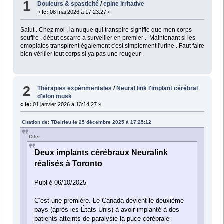
1
Douleurs & spasticité
/
epine irritative
«
le:
08 mai 2026 à 17:23:27 »
Salut . Chez moi , la nuque qui transpire signifie que mon corps
souffre , début escarre a surveiller en premier . Maintenant si les
omoplates transpirent également c'est simplement l'urine . Faut faire
bien vérifier tout corps si ya pas une rougeur .
2
Thérapies expérimentales
/
Neural link l'implant cérébral
d'elon musk
«
le:
01 janvier 2026 à 13:14:27 »
Citation de: TDelrieu le 25 décembre 2025 à 17:25:12
Citer
Deux implants cérébraux Neuralink
réalisés à Toronto
Publié 06/10/2025
C’est une première. Le Canada devient le deuxième
pays (après les États-Unis) à avoir implanté à des
patients atteints de paralysie la puce cérébrale