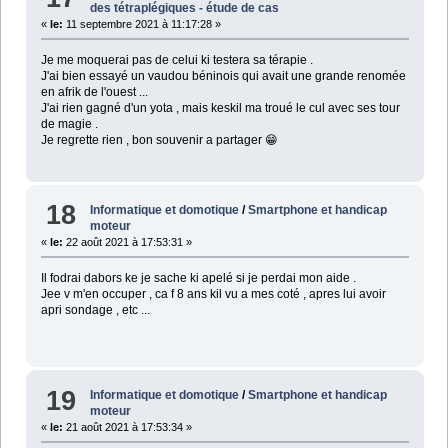
des tétraplégiques - étude de cas
«
le:
11 septembre 2021 à 11:17:28 »
Je me moquerai pas de celui ki testera sa térapie .
J'ai bien essayé un vaudou béninois qui avait une grande renomée
en afrik de l'ouest ...
J'ai rien gagné d'un yota , mais keskil ma troué le cul avec ses tour
de magie .
Je regrette rien , bon souvenir a partager 😁
18
Informatique et domotique
/
Smartphone et handicap
moteur
«
le:
22 août 2021 à 17:53:31 »
Il fodrai dabors ke je sache ki apelé si je perdai mon aide .
Jee v m'en occuper , ca f 8 ans kil vu a mes coté , apres lui avoir
apri sondage , etc ...
19
Informatique et domotique
/
Smartphone et handicap
moteur
«
le:
21 août 2021 à 17:53:34 »