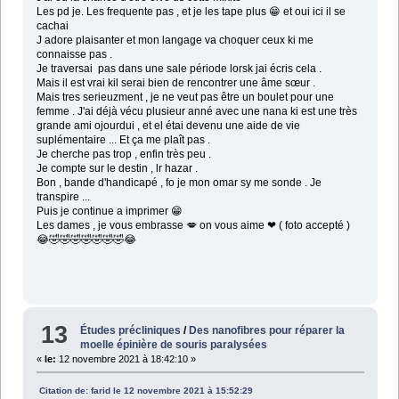
Les pd je. Les frequente pas , et je les tape plus 😁 et oui ici il se
cachai
J adore plaisanter et mon langage va choquer ceux ki me
connaisse pas .
Je traversai pas dans une sale période lorsk jai écris cela .
Mais il est vrai kil serai bien de rencontrer une âme sœur .
Mais tres serieuzment , je ne veut pas être un boulet pour une
femme . J'ai déjà vécu plusieur anné avec une nana ki est une très
grande ami ojourdui , et el étai devenu une aide de vie
suplémentaire ... Et ça me plaît pas .
Je cherche pas trop , enfin très peu .
Je compte sur le destin , lr hazar .
Bon , bande d'handicapé , fo je mon omar sy me sonde . Je
transpire ...
Puis je continue a imprimer 😁
Les dames , je vous embrasse 💋 on vous aime ❤ ( foto accepté )
😂🤣🤣🤣🤣🤣🤣🤣😂
13
Études précliniques
/
Des nanofibres pour réparer la
moelle épinière de souris paralysées
«
le:
12 novembre 2021 à 18:42:10 »
Citation de: farid le 12 novembre 2021 à 15:52:29