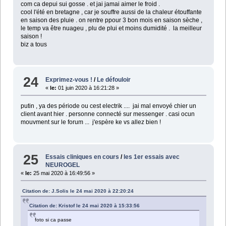
com ca depui sui gosse . et jai jamai aimer le froid .
cool l'été en bretagne , car je souffre aussi de la chaleur étouffante
en saison des pluie . on rentre ppour 3 bon mois en saison sèche ,
le temp va être nuageu , plu de plui et moins dumidité . la meilleur
saison !
biz a tous
24
Exprimez-vous !
/
Le défouloir
«
le:
01 juin 2020 à 16:21:28 »
putin , ya des période ou cest electrik .... jai mal envoyé chier un
client avant hier . personne connecté sur messenger . casi ocun
mouvment sur le forum ... j'espère ke vs allez bien !
25
Essais cliniques en cours
/
les 1er essais avec
NEUROGEL
«
le:
25 mai 2020 à 16:49:56 »
Citation de: J.Solis le 24 mai 2020 à 22:20:24
Citation de: Kristof le 24 mai 2020 à 15:33:56
foto si ca passe