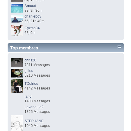
84j 19h 56m
Arnaud
83j 9h 36m
charlieboy
66j 21h 40m
Gyzmo34
63j 9m
Top membres
chris26
7311 Messages
gilles
5210 Messages
TDelrieu
4142 Messages
farid
1408 Messages
Lavandula2
1325 Messages
STEPHANE
1040 Messages