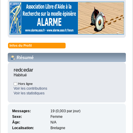
Infos du Profil
Résumé
redcedar 
Habitué
Hors ligne
Voir les contributions
Voir les statistiques
Messages:
19 (0,003 par jour)
Sexe:
Femme
Âge:
N/A
Localisation:
Bretagne