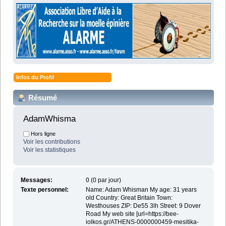
Infos du Profil
Résumé
AdamWhisma 
Hors ligne
Voir les contributions
Voir les statistiques
Messages:
0 (0 par jour)
Texte personnel:
Name: Adam Whisman My age: 31 years
old Country: Great Britain Town:
Westhouses ZIP: De55 3lh Street: 9 Dover
Road My web site [url=https://bee-
iolkos.gr/ATHENS-0000000459-mesitika-