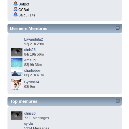
DotBot
CCBot
Baidu (14)
Derniers Membres
Lavandula2
93j 21h 29m
chris26
84j 19h 56m
Arnaud
83j 9h 36m
charlieboy
66j 21h 41m
Gyzmo34
63j 9m
Top membres
chris26
7311 Messages
sylvia
5224 Messages