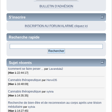
BULLETIN D'ADHÉSION
S'inscrire
INSCRIPTION AU FORUM ALARME cliquez ici
Recherche rapide
Sujet récents
lcomment se faire peser ...
par
Lavandula2
[
Hier
à 22:44:17]
Cannabis thérapeutique
par
Hervé35
[
Hier
à 16:48:09]
Cannabis thérapeutique
par
sylvia
[
Hier
à 14:35:35]
Recherche de bien-être et de reconnexion au corps après une lésion
médullaire
par
sylvia
[
Hier
à 14:27:45]