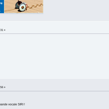
:31 »
:56 »
mande vocale SIRI !