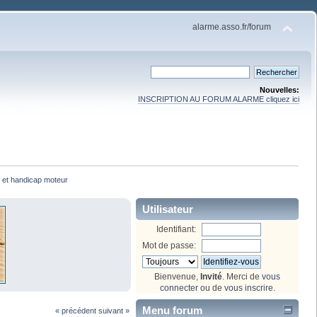
alarme.asso.fr/forum
Nouvelles:
INSCRIPTION AU FORUM ALARME cliquez ici
et handicap moteur
Utilisateur
Identifiant:
Mot de passe:
Bienvenue,
Invité
. Merci de
vous
connecter
ou de
vous inscrire
.
Menu forum
« précédent
suivant »