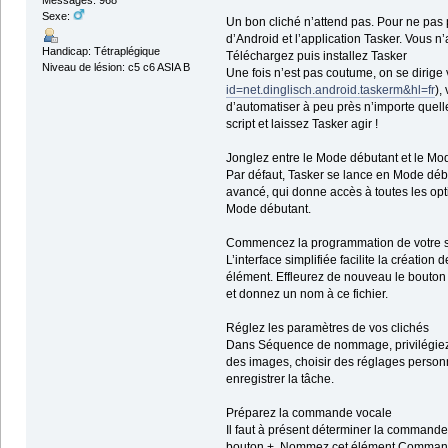
Messages: 968
Sexe:
Un bon cliché n’attend pas. Pour ne pas
d’Android et l’application Tasker. Vous n
Handicap: Tétraplégique
Téléchargez puis installez Tasker
Niveau de lésion: c5 c6 ASIA B
Une fois n’est pas coutume, on se dirige 
id=net.dinglisch.android.taskerm&hl=fr
),
d’automatiser à peu près n’importe quelle
script et laissez Tasker agir !
Jonglez entre le Mode débutant et le M
Par défaut, Tasker se lance en Mode débuta
avancé, qui donne accès à toutes les opti
Mode débutant.
Commencez la programmation de votre s
L’interface simplifiée facilite la créatio
élément. Effleurez de nouveau le bouton +
et donnez un nom à ce fichier.
Réglez les paramètres de vos clichés
Dans Séquence de nommage, privilégiez l
des images, choisir des réglages personn
enregistrer la tâche.
Préparez la commande vocale
Il faut à présent déterminer la commande 
bouton +. Nommez cet élément Commande. E