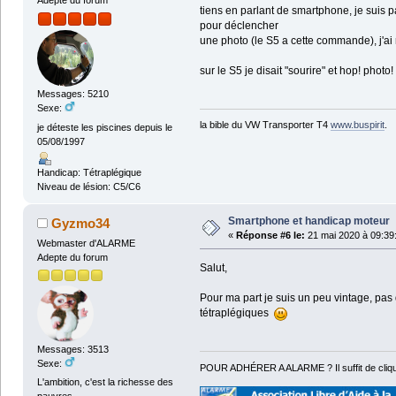
Adepte du forum
tiens en parlant de smartphone, je sui
pour déclencher
une photo (le S5 a cette commande), j'ai 
sur le S5 je disait "sourire" et hop! photo!
Messages: 5210
Sexe:
la bible du VW Transporter T4
www.buspirit
.
je déteste les piscines depuis le
05/08/1997
Handicap: Tétraplégique
Niveau de lésion: C5/C6
Smartphone et handicap moteur
Gyzmo34
«
Réponse #6 le:
21 mai 2020 à 09:39
Webmaster d'ALARME
Adepte du forum
Salut,
Pour ma part je suis un peu vintage, pas 
tétraplégiques
Messages: 3513
Sexe:
POUR ADHÉRER A ALARME ? Il suffit de cliqu
L'ambition, c'est la richesse des