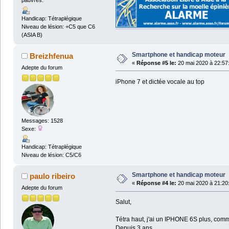
pauvres.
Handicap: Tétraplégique
Niveau de lésion: +C5 que C6
(ASIA B)
Smartphone et handicap moteur
Breizhfenua
«
Réponse #5 le:
20 mai 2020 à 22:57
Adepte du forum
iPhone 7 et dictée vocale au top
Messages: 1528
Sexe:
Handicap: Tétraplégique
Niveau de lésion: C5/C6
Smartphone et handicap moteur
paulo ribeiro
«
Réponse #4 le:
20 mai 2020 à 21:20
Adepte du forum
Salut,
Tétra haut, j'ai un IPHONE 6S plus, com
Depuis 3 ans.