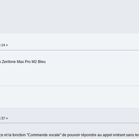
8:14 »
s Zenfone Max Pro M2 Bleu
8:37 »
 et la fonction "Commande vocale" de pouvoir répondre au appel entrant sans les