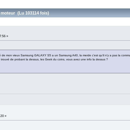
moteur (Lu 103114 fois)
7:56 »
ssé de mon vieux Samsung GALAXY S5 a un Samsung A40, la merde c'est qu'il n'y a pas la comm
n trouvé de probant la dessus, les Geek du coins, vous avez une info la dessus ?
:20 »