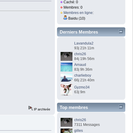
Caché: 0
Membres: 0
Membres en ligne
:
Baidu (10)
Derniers Membres
Lavandula2
93j 21h 11m
chris26
84j 19h 56m
Arnaud
83j 9h 36m
charlieboy
66j 21h 40m
Gyzmo34
63j 9m
Top membres
IP archivée
chris26
7311 Messages
gilles