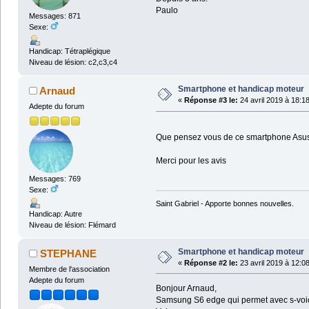
Paulo
Messages: 871
Sexe:
Handicap: Tétraplégique
Niveau de lésion: c2,c3,c4
Smartphone et handicap moteur
Arnaud
«
Réponse #3 le:
24 avril 2019 à 18:1
Adepte du forum
Que pensez vous de ce smartphone Asu
Merci pour les avis
Messages: 769
Sexe:
Saint Gabriel - Apporte bonnes nouvelles.
Handicap: Autre
Niveau de lésion: Flémard
Smartphone et handicap moteur
STEPHANE
«
Réponse #2 le:
23 avril 2019 à 12:0
Membre de l'association
Adepte du forum
Bonjour Arnaud,
Samsung S6 edge qui permet avec s-voice