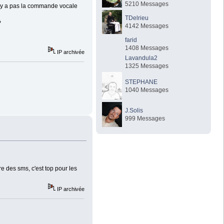
5210 Messages
'y a pas la commande vocale
TDelrieu
?
4142 Messages
farid
1408 Messages
IP archivée
Lavandula2
1325 Messages
STEPHANE
1040 Messages
J.Solis
999 Messages
e des sms, c'est top pour les
IP archivée