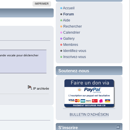
IMPRIMER
Accueil
Forum
Aide
Rechercher
Calendrier
Gallery
Membres
Identifiez-vous
ande vocale pour déclencher
Inscrivez-vous
Soutenez-nous
IP archivée
BULLETIN D'ADHÉSION
S'inscrire