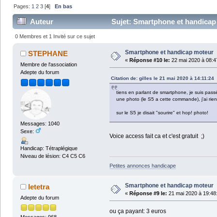
Pages:
1
2
3
[
4
]
En bas
Auteur
Sujet: Smartphone et handicap 
0 Membres et 1 Invité sur ce sujet
Smartphone et handicap moteur
STEPHANE
«
Réponse #10 le:
22 mai 2020 à 08:4
Membre de l'association
Adepte du forum
Citation de: gilles le 21 mai 2020 à 14:11:24
tiens en parlant de smartphone, je suis pa
une photo (le S5 a cette commande), j'ai rie
sur le S5 je disait "sourire" et hop! photo!
Messages: 1040
Sexe:
Voice access fait ca et c'est gratuit ;)
Handicap: Tétraplégique
Niveau de lésion: C4 C5 C6
Petites annonces handicape
Smartphone et handicap moteur
letetra
«
Réponse #9 le:
21 mai 2020 à 19:48
Adepte du forum
ou ça payant: 3 euros