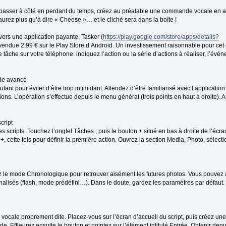
 passer à côté en perdant du temps, créez au préalable une commande vocale en ass
’aurez plus qu’à dire « Cheese »… et le cliché sera dans la boîte !
vers une application payante, Tasker (
https://play.google.com/store/apps/details?
 vendue 2,99 € sur le Play Store d’Android. Un investissement raisonnable pour cet 
 tâche sur votre téléphone: indiquez l’action ou la série d’actions à réaliser, l’év
ode avancé
nt pour éviter d’être trop intimidant. Attendez d’être familiarisé avec l’application
ons. L’opération s’effectue depuis le menu général (trois points en haut à droite). 
cript
n des scripts. Touchez l’onglet Tâches , puis le bouton + situé en bas à droite de l’é
, cette fois pour définir la première action. Ouvrez la section Media, Photo, sélecti
e mode Chronologique pour retrouver aisément les futures photos. Vous pouvez a
alisés (flash, mode prédéfini…). Dans le doute, gardez les paramètres par défaut. 
vocale proprement dite. Placez-vous sur l’écran d’accueil du script, puis créez un
ffleurez ensuite le bouton et pointez sur l’élément intitulé Entrée, Obtenir depui