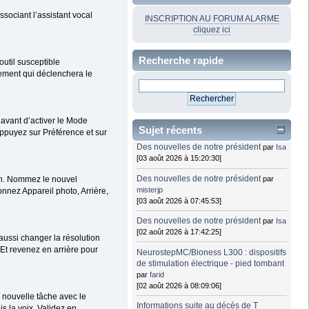
ociant l’assistant vocal
INSCRIPTION AU FORUM ALARME
cliquez ici
Recherche rapide
outil susceptible
énement qui déclenchera le
 avant d’activer le Mode
Sujet récents
Appuyez sur Préférence et sur
Des nouvelles de notre président
par
Isa
[03 août 2026 à 15:20:30]
Des nouvelles de notre président
par
cran. Nommez le nouvel
misterjp
onnez Appareil photo, Arrière,
[03 août 2026 à 07:45:53]
Des nouvelles de notre président
par
Isa
[02 août 2026 à 17:42:25]
ussi changer la résolution
Et revenez en arrière pour
NeurostepMC/Bioness L300 : dispositifs
de stimulation électrique - pied tombant
par
farid
[02 août 2026 à 08:09:06]
e nouvelle tâche avec le
Informations suite au décès de T
s la voix. Validez en