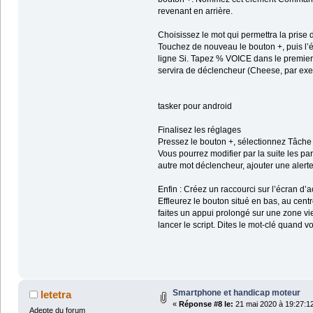
revenant en arrière.
Choisissez le mot qui permettra la prise 
Touchez de nouveau le bouton +, puis l’éti
ligne Si. Tapez % VOICE dans le premier 
servira de déclencheur (Cheese, par exem
tasker pour android
Finalisez les réglages
Pressez le bouton +, sélectionnez Tâche / 
Vous pourrez modifier par la suite les par
autre mot déclencheur, ajouter une alert
Enfin : Créez un raccourci sur l’écran d’a
Effleurez le bouton situé en bas, au centr
faites un appui prolongé sur une zone vie
lancer le script. Dites le mot-clé quand vo
Smartphone et handicap moteur
letetra
«
Réponse #8 le:
21 mai 2020 à 19:27:1
Adepte du forum