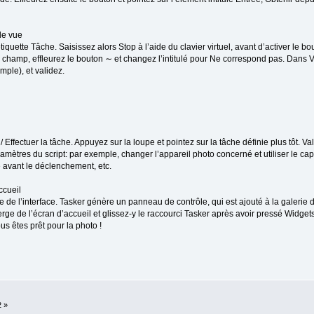
de vue
quette Tâche. Saisissez alors Stop à l’aide du clavier virtuel, avant d’activer le bo
champ, effleurez le bouton ∼ et changez l’intitulé pour Ne correspond pas. Dans Va
ple), et validez.
Effectuer la tâche. Appuyez sur la loupe et pointez sur la tâche définie plus tôt. Va
amètres du script: par exemple, changer l’appareil photo concerné et utiliser le cap
e avant le déclenchement, etc.
ccueil
e de l’interface. Tasker génère un panneau de contrôle, qui est ajouté à la galerie d
rge de l’écran d’accueil et glissez-y le raccourci Tasker après avoir pressé Widget
us êtes prêt pour la photo !
2 »