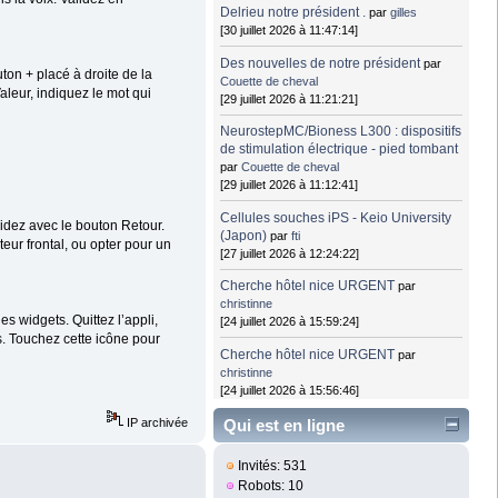
Delrieu notre président .
par
gilles
[30 juillet 2026 à 11:47:14]
Des nouvelles de notre président
par
uton + placé à droite de la
Couette de cheval
leur, indiquez le mot qui
[29 juillet 2026 à 11:21:21]
NeurostepMC/Bioness L300 : dispositifs
de stimulation électrique - pied tombant
par
Couette de cheval
[29 juillet 2026 à 11:12:41]
Cellules souches iPS - Keio University
lidez avec le bouton Retour.
(Japon)
par
fti
teur frontal, ou opter pour un
[27 juillet 2026 à 12:24:22]
Cherche hôtel nice URGENT
par
christinne
es widgets. Quittez l’appli,
[24 juillet 2026 à 15:59:24]
s. Touchez cette icône pour
Cherche hôtel nice URGENT
par
christinne
[24 juillet 2026 à 15:56:46]
IP archivée
Qui est en ligne
Invités: 531
Robots: 10