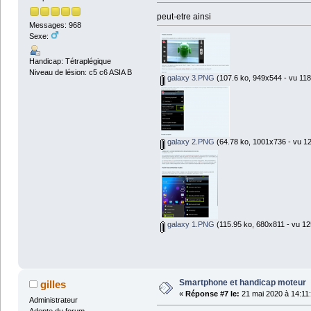
peut-etre ainsi
Messages: 968
Sexe:
Handicap: Tétraplégique
Niveau de lésion: c5 c6 ASIA B
galaxy 3.PNG
(107.6 ko, 949x544 - vu 1181
galaxy 2.PNG
(64.78 ko, 1001x736 - vu 12
galaxy 1.PNG
(115.95 ko, 680x811 - vu 125
Smartphone et handicap moteur
gilles
«
Réponse #7 le:
21 mai 2020 à 14:11
Administrateur