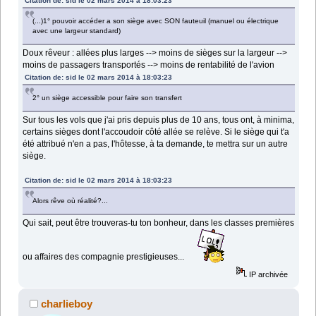
Citation de: sid le 02 mars 2014 à 18:03:23
(...)1° pouvoir accéder a son siège avec SON fauteuil (manuel ou électrique
avec une largeur standard)
Doux rêveur : allées plus larges --> moins de sièges sur la largeur -->
moins de passagers transportés --> moins de rentabilité de l'avion
Citation de: sid le 02 mars 2014 à 18:03:23
2° un siège accessible pour faire son transfert
Sur tous les vols que j'ai pris depuis plus de 10 ans, tous ont, à minima,
certains sièges dont l'accoudoir côté allée se relève. Si le siège qui t'a
été attribué n'en a pas, l'hôtesse, à ta demande, te mettra sur un autre
siège.
Citation de: sid le 02 mars 2014 à 18:03:23
Alors rêve où réalité?...
Qui sait, peut être trouveras-tu ton bonheur, dans les classes premières
ou affaires des compagnie prestigieuses...
IP archivée
charlieboy