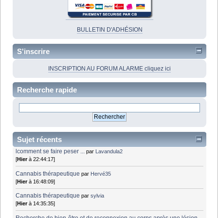
BULLETIN D'ADHÉSION
S'inscrire
INSCRIPTION AU FORUM ALARME cliquez ici
Recherche rapide
Sujet récents
lcomment se faire peser ...
par
Lavandula2
[
Hier
à 22:44:17]
Cannabis thérapeutique
par
Hervé35
[
Hier
à 16:48:09]
Cannabis thérapeutique
par
sylvia
[
Hier
à 14:35:35]
Recherche de bien-être et de reconnexion au corps après une lésion