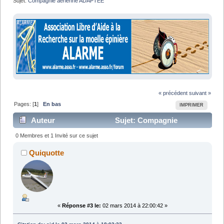
Sujet:
Compagnie aérienne ADAPTEE
« précédent
suivant »
Pages: [
1
]
En bas
IMPRIMER
Auteur
Sujet: Compagnie
aérienne ADAPTEE (Lu 5808 fois)
0 Membres et 1 Invité sur ce sujet
Quiquotte
«
Réponse #3 le:
02 mars 2014 à 22:00:42 »