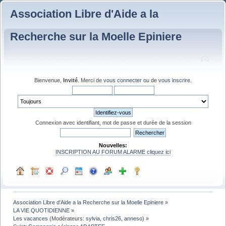
Association Libre d'Aide a la
Recherche sur la Moelle Epiniere
Bienvenue,
Invité
. Merci de
vous connecter
ou de
vous inscrire
.
Connexion avec identifiant, mot de passe et durée de la session
Nouvelles:
INSCRIPTION AU FORUM ALARME cliquez ici
Association Libre d'Aide a la Recherche sur la Moelle Epiniere
»
LA VIE QUOTIDIENNE
»
Les vacances
(Modérateurs:
sylvia
,
chris26
,
anneso
) »