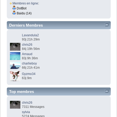
Membres en ligne
:
DotBot
Baidu (14)
Derniers Membres
Lavandula2
93j 21h 29m
chris26
84j 19h 56m
Arnaud
83j 9h 36m
charlieboy
66j 21h 41m
Gyzmo34
63j 9m
Top membres
chris26
7311 Messages
sylvia
5224 Messages