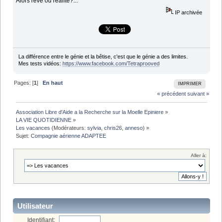
Alors rêve où réalité?...
IP archivée
La différence entre le génie et la bêtise, c'est que le génie a des limites.
Mes tests vidéos:
https://www.facebook.com/Tetraprooved
Pages: [
1
]
En haut
IMPRIMER
« précédent
suivant »
Association Libre d'Aide a la Recherche sur la Moelle Epiniere
»
LA VIE QUOTIDIENNE
»
Les vacances
(Modérateurs:
sylvia
,
chris26
,
anneso
) »
Sujet:
Compagnie aérienne ADAPTEE
Aller à:
Utilisateur
Identifiant: