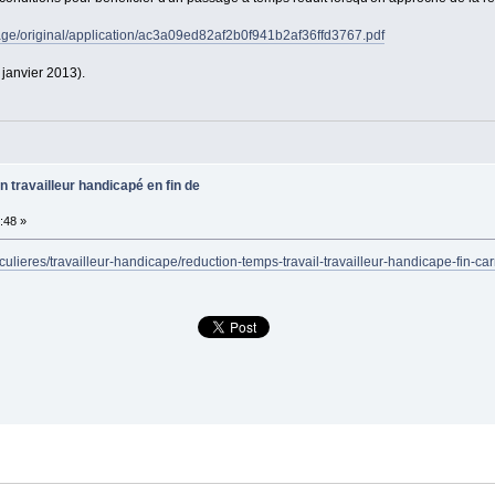
orage/original/application/ac3a09ed82af2b0f941b2af36ffd3767.pdf
 janvier 2013).
n travailleur handicapé en fin de
:48 »
culieres/travailleur-handicape/reduction-temps-travail-travailleur-handicape-fin-car