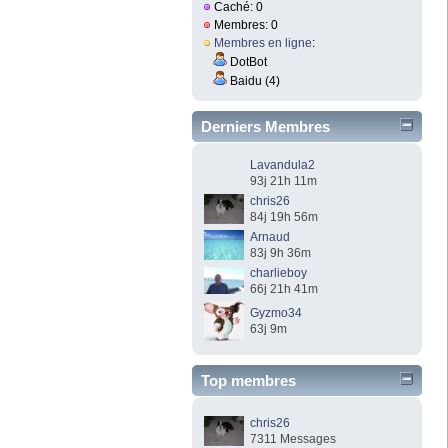
Caché: 0
Membres: 0
Membres en ligne
:
DotBot
Baidu (4)
Derniers Membres
Lavandula2
93j 21h 11m
chris26
84j 19h 56m
Arnaud
83j 9h 36m
charlieboy
66j 21h 41m
Gyzmo34
63j 9m
Top membres
chris26
7311 Messages