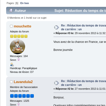
Pages: [
1
]
En bas
Auteur
Sujet: Réduction du temps de tra
0 Membres et 1 Invité sur ce sujet
Re : Réduction du temps de travail
mouchette
de carrière : un
Adepte du forum
«
Réponse #3 le:
29 novembre 2013 à 11:32:
Vous avez de la chance en France, car e
Bonne journée
Messages: 164
Sexe:
Handicap: Paraplégique
Niveau de lésion: D7
Re : Réduction du temps de travail
Lavandula2
de carrière : un
Membre de l'association
«
Réponse #2 le:
27 novembre 2013 à 11:01:
Adepte du forum
Bonjour,
Messages: 1325
Sexe:
Quelques infos complémentaires sur les c