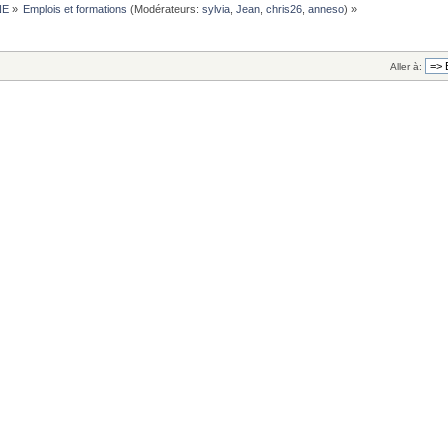
NE
»
Emplois et formations
(Modérateurs:
sylvia
,
Jean
,
chris26
,
anneso
) »
Aller à: