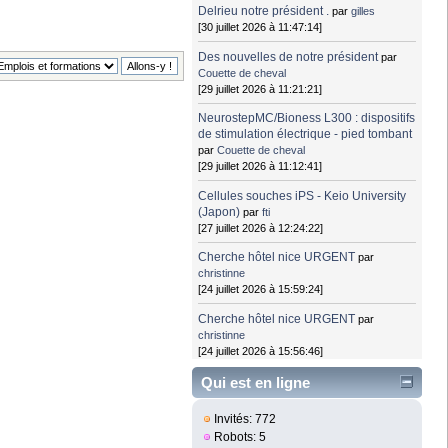
Delrieu notre président .
par
gilles
[30 juillet 2026 à 11:47:14]
Des nouvelles de notre président
par
Couette de cheval
[29 juillet 2026 à 11:21:21]
NeurostepMC/Bioness L300 : dispositifs
de stimulation électrique - pied tombant
par
Couette de cheval
[29 juillet 2026 à 11:12:41]
Cellules souches iPS - Keio University
(Japon)
par
fti
[27 juillet 2026 à 12:24:22]
Cherche hôtel nice URGENT
par
christinne
[24 juillet 2026 à 15:59:24]
Cherche hôtel nice URGENT
par
christinne
[24 juillet 2026 à 15:56:46]
Qui est en ligne
Invités: 772
Robots: 5