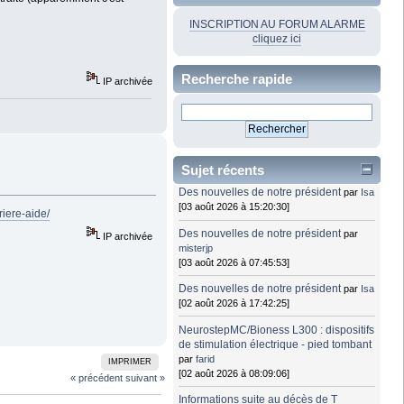
INSCRIPTION AU FORUM ALARME
cliquez ici
Recherche rapide
IP archivée
Sujet récents
Des nouvelles de notre président
par
Isa
[03 août 2026 à 15:20:30]
riere-aide/
Des nouvelles de notre président
par
IP archivée
misterjp
[03 août 2026 à 07:45:53]
Des nouvelles de notre président
par
Isa
[02 août 2026 à 17:42:25]
NeurostepMC/Bioness L300 : dispositifs
de stimulation électrique - pied tombant
par
farid
IMPRIMER
[02 août 2026 à 08:09:06]
« précédent
suivant »
Informations suite au décès de T