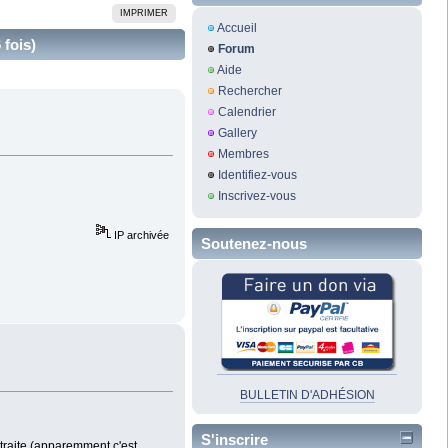
IMPRIMER
Accueil
 fois)
Forum
Aide
Rechercher
Calendrier
Gallery
Membres
Identifiez-vous
Inscrivez-vous
IP archivée
Soutenez-nous
BULLETIN D'ADHÉSION
S'inscrire
traite (apparemment c'est