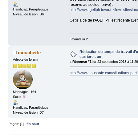
réservé au secteur privé) :
Handicap: Paraplégique
http://www.agefiph.fr/var/ezflow_site/st
Niveau de lésion: D6
Cette aide de l'AGEFIPH est récente (1er
Lavandula 2
Réduction du temps de travail d’u
mouchette
carrière : un
Adepte du forum
«
Réponse #1 le:
23 septembre 2013 à 11:29
http://www.atousante.com/situations-parti
Messages: 164
Sexe:
Handicap: Paraplégique
Niveau de lésion: D7
Pages: [
1
]
En haut