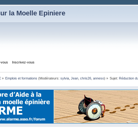
ur la Moelle Epiniere
z-vous
Inscrivez-vous
E
»
Emplois et formations
(Modérateurs:
sylvia
,
Jean
,
chris26
,
anneso
) »
Sujet:
Réduction du 