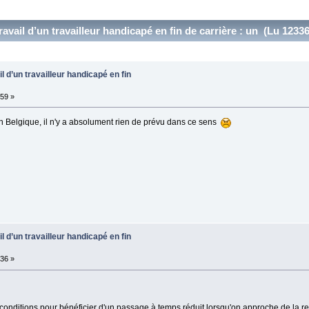
vail d’un travailleur handicapé en fin de carrière : un (Lu 12336
 d’un travailleur handicapé en fin
59 »
n Belgique, il n'y a absolument rien de prévu dans ce sens
 d’un travailleur handicapé en fin
36 »
onditions pour bénéficier d'un passage à temps réduit lorsqu'on approche de la re