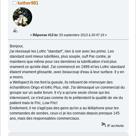
kether981
«
Réponse #13 le:
03 septembre 2013 à 20:47:19 »
Bonjour,
j'ai réessayé les Lofric "standart", rien à voir avec les primo. Les
standard sont mieux lubrifiées, plus souple, ouf! Par contre, je
maintiens que même pour ces dernières la lubrification n'est plus
vraiment ce qu'elle était. J'ai commencé en 1999 et les Lofric standard
étaient vriament glissante, avec beaucoup d'eau à leur surface. Il y en
a moins.
a Wellspect ils me font la gueule, ils refusent de m'envoyer des
échantillons Origo et lofric Plus, mdr. J'ai démasqué un commercial du
groupe sur un autre forum. Il n'y a qu'une seule chose qui les
interressent, ce n'est pas comme ils le prétendent la qualité de vie du
patient mais le Fric, Low Fric!
Evidement, il ne s'agit pas des gens qu'on a au téléphone pour les
commandes de sondes, ceux-ci je les connais depuis presque 145
ans, mais des responsables commerciaux.
IP archivée