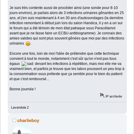
Je suis très contente aussi de procéder ainsi (une sonde pour 8-10
jours environ), je parlais alors de 3 infections urinaires gênantes en 25
ans, et j'en suis maintenant à 4 en 30 ans d'autosondages (la dernière
infection remontant à début juin lors du salon Handica, il y en a un sur
le forum qui a été témoin de mon état patraque sous Paracétamol
avant que je ne fasse faire un ECBU-antibiogramme). Je connais des
amies valides qui sont plus souvent gênées que moi par des infections
urinaires
.
Encore une fois, loin de moi l'idée de prétendre que cette technique
convient à tout le monde, notamment c'est sûr qu'on n'est pas tous
égaux
devant les infections à répétition, mais moi elle me va
vraiment bien, et parfois je trouve que les labos poussent un peu trop à
la consommation sous prétexte que ça semble pour le bien du patient
et que c'est remboursé...
Bonne journée !
IP archivée
Lavandula 2
charlieboy