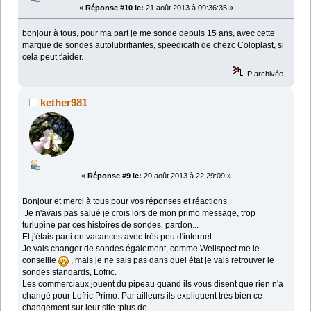
«
Réponse #10 le:
21 août 2013 à 09:36:35 »
bonjour à tous, pour ma part je me sonde depuis 15 ans, avec cette
marque de sondes autolubrifiantes, speedicath de chezc Coloplast, si
cela peut t'aider.
IP archivée
kether981
«
Réponse #9 le:
20 août 2013 à 22:29:09 »
Bonjour et merci à tous pour vos réponses et réactions.
Je n'avais pas salué je crois lors de mon primo message, trop
turlupiné par ces histoires de sondes, pardon...
Et j'étais parti en vacances avec très peu d'internet
Je vais changer de sondes également, comme Wellspect me le
conseille
, mais je ne sais pas dans quel état je vais retrouver le
sondes standards, Lofric.
Les commerciaux jouent du pipeau quand ils vous disent que rien n'a
changé pour Lofric Primo. Par ailleurs ils expliquent très bien ce
changement sur leur site :plus de