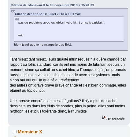
Citation de: Monsieur X le 03 novembre 2013 à 15:41:39
Citation de: éric le 10 juillet 2013 à 10:17:40
pas de probléme avec les lofrics hydro kit , j en suis satisfait !
eric
Idem (sauf que je ne m'appelle pas Eric).
Tant mieux tant mieux, leurs qualité intrinsèques n'a guère changé par
rapport au lofric standard, car ils ont mis moins de lubrifiant depuis un
moment, sinon ça collait au sachet bleu, à l'époque déjà. j'en prennais
aussi. et puis on voit moins bien la sonde avec ses systèmes. mais
sinon oui oui oui, la qualité du revêtement
des autres ont grave grave grave changé et c'est bien dommage, elles
étaient au top du top.
Une preuve concrète de mes allégations? Il n'y a plus de sachet
dessicateurs dans les étuis de sondes, plus la peine, elles sont moins
hydrophiles et plus tolérante donc, à l'humidité
IP archivée
Monsieur X