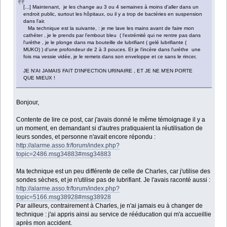
[...] Maintenant, je les change au 3 ou 4 semaines à moins d'aller dans un
endroit public, surtout les hôpitaux, ou il y a trop de bactéries en suspension
dans l'air.
Ma technique est la suivante, : je me lave les mains avant de faire mon
cathéter , je le prends par l'embout bleu ( l'extrémité qui ne rentre pas dans
l'urèthe , je le plonge dans ma bouteille de lubrifiant ( gelé lubrifiante (
MUKO) ) d'une profondeur de 2 à 3 pouces. Et je l'incère dans l'uréthe une
fois ma vessie vidée, je le remets dans son enveloppe et ce sans le rincer,
JE N'AI JAMAIS FAIT D'INFECTION URINAIRE , ET JE NE M'EN PORTE
QUE MIEUX !
Bonjour,
Contente de lire ce post, car j'avais donné le même témoignage il y a
un moment, en demandant si d'autres pratiquaient la réutilisation de
leurs sondes, et personne n'avait encore répondu :
http://alarme.asso.fr/forum/index.php?
topic=2486.msg34883#msg34883
Ma technique est un peu différente de celle de Charles, car j'utilise des
sondes sèches, et je n'utilise pas de lubrifiant. Je l'avais raconté aussi :
http://alarme.asso.fr/forum/index.php?
topic=5166.msg38928#msg38928
Par ailleurs, contrairement à Charles, je n'ai jamais eu à changer de
technique : j'ai appris ainsi au service de rééducation qui m'a accueillie
après mon accident.