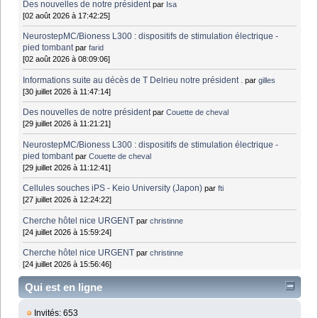
Des nouvelles de notre président
par
Isa
[02 août 2026 à 17:42:25]
NeurostepMC/Bioness L300 : dispositifs de stimulation électrique -
pied tombant
par
farid
[02 août 2026 à 08:09:06]
Informations suite au décès de T Delrieu notre président .
par
gilles
[30 juillet 2026 à 11:47:14]
Des nouvelles de notre président
par
Couette de cheval
[29 juillet 2026 à 11:21:21]
NeurostepMC/Bioness L300 : dispositifs de stimulation électrique -
pied tombant
par
Couette de cheval
[29 juillet 2026 à 11:12:41]
Cellules souches iPS - Keio University (Japon)
par
fti
[27 juillet 2026 à 12:24:22]
Cherche hôtel nice URGENT
par
christinne
[24 juillet 2026 à 15:59:24]
Cherche hôtel nice URGENT
par
christinne
[24 juillet 2026 à 15:56:46]
Qui est en ligne
Invités: 653