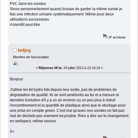
PVC dans les sondes.
Sinon personnellement quand j'essaie de garder la même sonde je
fais une infection urinaire systématiquement. Même pour deux
utilisations successives.
A bientôt peut être
IP archivée
ledjeg
Membre de l'association
«
Réponse #8 le:
24 juillet 2013 à 22:16:19 »
Bonjour
J'utilise les kit hydro kits depuis leur sortie, pas de problèmes de
dégradation de qualité. Ils se sont améliorés au fur et a mesure la
dernière évolution d'il y a un an environ ou un peu plus à réduit
l'encombrement et la quantité de plastique ainsi que le stockage pour
une prise en compte green. C'est vrai qu'avec nos sondes on fait pas
mal de déchets pas vraiment recyclable. Rien a dire sur le changement
en wellspect, même service.
À+