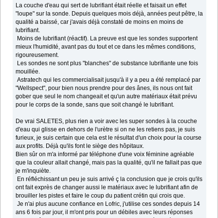
La couche d'eau qui sert de lubrifiant était réelle et faisait un effet
"loupe" sur la sonde. Depuis quelques mois déjà, années peut pêtre, la
qualité a baissé, car j'avais déjà constaté de moins en moins de
lubrifiant.
Moins de lubrifiant (réactif). La preuve est que les sondes supportent
mieux l'humidité, avant pas du tout et ce dans les mêmes conditions,
rigoureusement.
Les sondes ne sont plus "blanches" de substance lubrifiante une fois
mouillée.
Astratech qui les commercialisait jusqu'à il y a peu a été remplacé par
"Wellspect", pour bien nous prendre pour des ânes, ils nous ont fait
gober que seul le nom changeait et qu'un autre matériaux était prévu
pour le corps de la sonde, sans que soit changé le lubrifiant.
De vrai SALETES, plus rien a voir avec les super sondes à la couche
d'eau qui glisse en dehors de l'urètre si on ne les retiens pas, je suis
furieux, je suis certain que cela est le résultat d'un choix pour la course
aux profits. Déjà qu'ils font le siège des hôpitaux.
Bien sûr on m'a informé par téléphone d'une voix féminine agréable
que la couleur allait changé, mais pas la qualité, qu'il ne fallait pas que
je m'inquiète.
En réfléchissant un peu je suis arrivé ç la conclusion que je crois qu'ils
ont fait exprès de changer aussi le matériaux avec le lubrifiant afin de
brouiller les pistes et faire le coup du patient crétin qui crois que.
Je n'ai plus aucune confiance en Lofric, j'utilise ces sondes depuis 14
ans 6 fois par jour, il m'ont pris pour un débiles avec leurs réponses