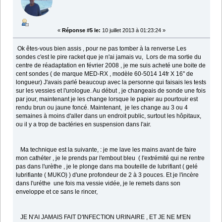
«
Réponse #5 le:
10 juillet 2013 à 01:23:24 »
Ok êtes-vous bien assis , pour ne pas tomber à la renverse Les
sondes c'est le pire racket que je n'ai jamais vu, Lors de ma sortie du
centre de réadaptation en février 2008 , je me suis acheté une boite de
cent sondes ( de marque MED-RX , modèle 60-5014 14fr X 16'' de
longueur) J'avais parlé beaucoup avec la personne qui faisais les tests
sur les vessies et l'urologue. Au début , je changeais de sonde une fois
par jour, maintenant je les change lorsque le papier au pourtouir est
rendu brun ou jaune foncé. Maintenant, je les change au 3 ou 4
semaines à moins d'aller dans un endroit public, surtout les hôpitaux,
ou il y a trop de bactéries en suspension dans l'air.
Ma technique est la suivante, : je me lave les mains avant de faire
mon cathéter , je le prends par l'embout bleu ( l'extrémité qui ne rentre
pas dans l'urèthe , je le plonge dans ma bouteille de lubrifiant ( gelé
lubrifiante ( MUKO) ) d'une profondeur de 2 à 3 pouces. Et je l'incère
dans l'uréthe une fois ma vessie vidée, je le remets dans son
enveloppe et ce sans le rincer,
JE N'AI JAMAIS FAIT D'INFECTION URINAIRE , ET JE NE M'EN