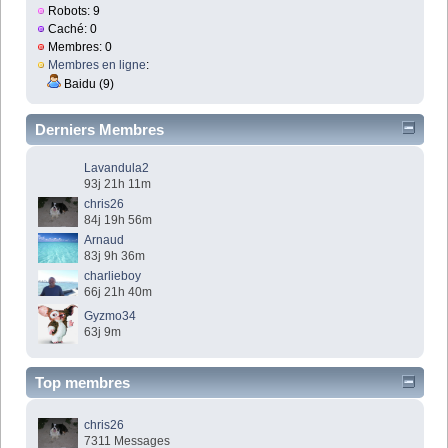
Robots: 9
Caché: 0
Membres: 0
Membres en ligne
:
Baidu (9)
Derniers Membres
Lavandula2
93j 21h 11m
chris26
84j 19h 56m
Arnaud
83j 9h 36m
charlieboy
66j 21h 40m
Gyzmo34
63j 9m
Top membres
chris26
7311 Messages