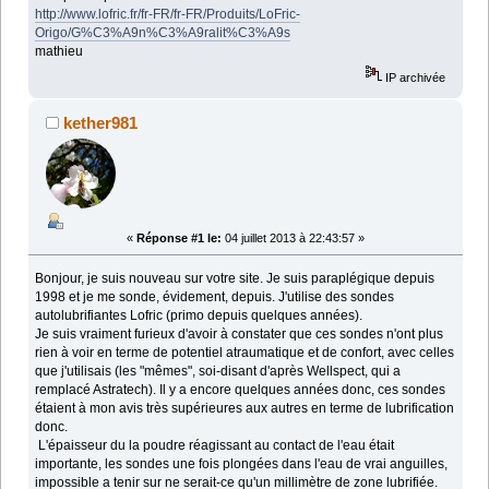
http://www.lofric.fr/fr-FR/fr-FR/Produits/LoFric-
Origo/G%C3%A9n%C3%A9ralit%C3%A9s
mathieu
IP archivée
kether981
«
Réponse #1 le:
04 juillet 2013 à 22:43:57 »
Bonjour, je suis nouveau sur votre site. Je suis paraplégique depuis
1998 et je me sonde, évidement, depuis. J'utilise des sondes
autolubrifiantes Lofric (primo depuis quelques années).
Je suis vraiment furieux d'avoir à constater que ces sondes n'ont plus
rien à voir en terme de potentiel atraumatique et de confort, avec celles
que j'utilisais (les "mêmes", soi-disant d'après Wellspect, qui a
remplacé Astratech). Il y a encore quelques années donc, ces sondes
étaient à mon avis très supérieures aux autres en terme de lubrification
donc.
L'épaisseur du la poudre réagissant au contact de l'eau était
importante, les sondes une fois plongées dans l'eau de vrai anguilles,
impossible a tenir sur ne serait-ce qu'un millimètre de zone lubrifiée.