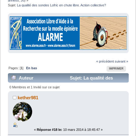
anneso
,
Jo
) »
Sujet:
La qualité des sondes Lofric en chute libre. Action collective?
« précédent
suivant »
Pages: [
1
]
En bas
IMPRIMER
Auteur
Sujet: La qualité des
sondes Lofric en chute libre. Action collective? (Lu
0 Membres et 1 Invité sur ce sujet
24913 fois)
kether981
«
Réponse #18 le:
10 mars 2014 à 18:45:47 »