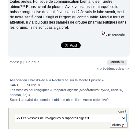
toutes prêtes. Politique de communication bien affutée= urètre
abimé?!!! Rions avant de pleurer. Avez-vous aussi remarqué cette
baisse progressive de qualité vous aussi? Je vais le faire savoir, c'est
de notre santé dont il s'agit et l'argent du contribuable. Merci a tous et
attention, il y a toujours des salariés de groupe pharmaceutiques dans
les forums, ils ne sont pas à ça prêt.
IP archivée
Pages: [
1
]
En haut
IMPRIMER
« précédent
suivant »
Association Libre d'Aide a la Recherche sur la Moelle Epiniere
»
SANTE ET SOINS
»
Les vessies neurologiques & l'appareil digestif
(Modérateurs:
sylvia
,
chris26
,
anneso
,
Jo
) »
Sujet:
La qualité des sondes Lofric en chute libre. Action collective?
Aller à: