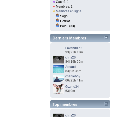
Caché: 1
Membres: 1
Membres en ligne
:
Sogou
DotBot
Baidu (33)
Derniers Membres
Lavandula2
93j 21h 11m
chris26
84j 19h 56m
Arnaud
83j 9h 36m
charlieboy
66j 21h 41m
Gyzmo34
63j 9m
Top membres
chris26