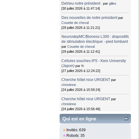
Delrieu notre président .
par
gilles
[30 juillet 2026 à 11:47:14]
Des nouvelles de notre président
par
Couette de cheval
[29 juillet 2026 à 11:21:21]
NeurostepMC/Bioness L300 : dispositifs
de stimulation électrique - pied tombant
par
Couette de cheval
[29 juillet 2026 à 11:12:41]
Cellules souches iPS - Keio University
(Japon)
par
fti
[27 juillet 2026 à 12:24:22]
Cherche hôtel nice URGENT
par
christinne
[24 juillet 2026 à 15:59:24]
Cherche hôtel nice URGENT
par
christinne
[24 juillet 2026 à 15:56:46]
Qui est en ligne
Invités: 639
Robots: 35