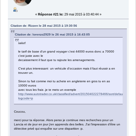
«
Réponse #21 le:
29 mai 2015 à 03:40:44 »
Citation de: Rizzen le 28 mai 2015 à 19:30:56
Citation de: lorenzo2929 le 26 mai 2015 à 16:43:05
salut!
le tarif de base d'un grand voyager c'est 44000 euros donc a 70000
c'est juste avec le
decaissement il faut que tu rajoute les amenagements.
C'est plus interessant un vehicule d'occasion mais il faut réussir a en
trouver un.
Sinon tu fait comme moi tu achete en angleterre en gros tu en as
10000 euros
avec tous les frais .je te mets un exemple
http://www.autotrader.co.uk/classified/advert/201504022278466/sort/default/k
logcode=p
Coucou,
merci pour ta réponse. Alors perso je continue mes recherches pour un
Lancia et de jour en jour j'en apprends des belles. J'ai l'impression d'être un
détective privé qui enquête sur une disparition :p.