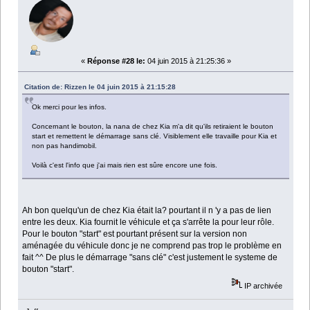
«
Réponse #28 le:
04 juin 2015 à 21:25:36 »
Citation de: Rizzen le 04 juin 2015 à 21:15:28
Ok merci pour les infos.
Concernant le bouton, la nana de chez Kia m'a dit qu'ils retiraient le bouton
start et remettent le démarrage sans clé. Visiblement elle travaille pour Kia et
non pas handimobil.
Voilà c'est l'info que j'ai mais rien est sûre encore une fois.
Ah bon quelqu'un de chez Kia était la? pourtant il n 'y a pas de lien
entre les deux. Kia fournit le véhicule et ça s'arrête la pour leur rôle.
Pour le bouton "start" est pourtant présent sur la version non
aménagée du véhicule donc je ne comprend pas trop le problème en
fait ^^ De plus le démarrage "sans clé" c'est justement le systeme de
bouton "start".
IP archivée