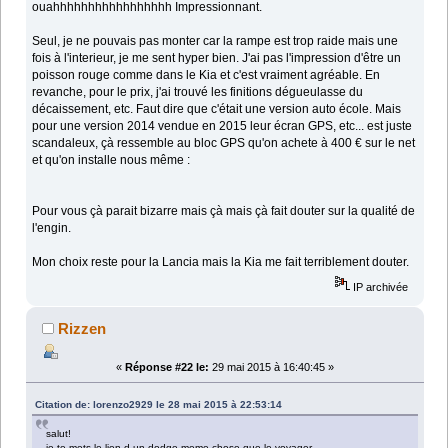
ouahhhhhhhhhhhhhhhhh Impressionnant.
Seul, je ne pouvais pas monter car la rampe est trop raide mais une
fois à l'interieur, je me sent hyper bien. J'ai pas l'impression d'être un
poisson rouge comme dans le Kia et c'est vraiment agréable. En
revanche, pour le prix, j'ai trouvé les finitions dégueulasse du
décaissement, etc. Faut dire que c'était une version auto école. Mais
pour une version 2014 vendue en 2015 leur écran GPS, etc... est juste
scandaleux, çà ressemble au bloc GPS qu'on achete à 400 € sur le net
et qu'on installe nous même :
Pour vous çà parait bizarre mais çà mais çà fait douter sur la qualité de
l'engin.
Mon choix reste pour la Lancia mais la Kia me fait terriblement douter.
IP archivée
Rizzen
«
Réponse #22 le:
29 mai 2015 à 16:40:45 »
Citation de: lorenzo2929 le 28 mai 2015 à 22:53:14
salut!
je te mets le lien d un dodge meme chose que le voyager