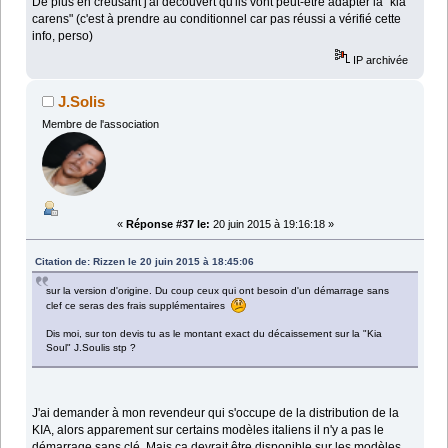
De plus en creusant j'ai découvert qu'ils vont peut-être adapter la "kia
carens" (c'est à prendre au conditionnel car pas réussi a vérifié cette
info, perso)
IP archivée
J.Solis
Membre de l'association
«
Réponse #37 le:
20 juin 2015 à 19:16:18 »
Citation de: Rizzen le 20 juin 2015 à 18:45:06
sur la version d'origine. Du coup ceux qui ont besoin d'un démarrage sans
clef ce seras des frais supplémentaires
Dis moi, sur ton devis tu as le montant exact du décaissement sur la "Kia
Soul" J.Soulis stp ?
J'ai demander à mon revendeur qui s'occupe de la distribution de la
KIA, alors apparement sur certains modèles italiens il n'y a pas le
démarrage sans clé. Mais ça devrait être disponible sur les modèles