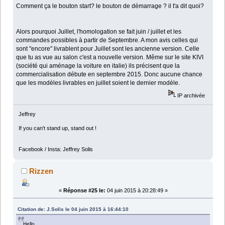
Comment ça le bouton start? le bouton de démarrage ? il t'a dit quoi?
Alors pourquoi Juillet, l'homologation se fait juin / juillet et les
commandes possibles à partir de Septembre. A mon avis celles qui
sont "encore" livrablent pour Juillet sont les ancienne version. Celle
que tu as vue au salon c'est a nouvelle version. Même sur le site KIVI
(société qui aménage la voiture en italie) ils précisent que la
commercialisation débute en septembre 2015. Donc aucune chance
que les modèles livrables en juillet soient le dernier modèle.
IP archivée
Jeffrey
If you can't stand up, stand out !
Facebook / Insta: Jeffrey Solis
Rizzen
«
Réponse #25 le:
04 juin 2015 à 20:28:49 »
Citation de: J.Solis le 04 juin 2015 à 16:44:10
Hello ,