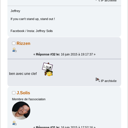
IP archivée
Jeffrey
If you can't stand up, stand out !
Facebook / Insta: Jeffrey Solis
Rizzen
«
Réponse #32 le:
16 juin 2015 à 19:17:37 »
ben avec une clef
IP archivée
J.Solis
Membre de l'association
«
Réponse #31 le:
16 juin 2015 à 17:52:16 »