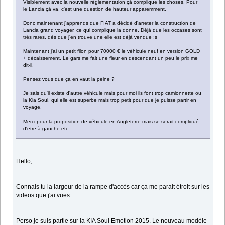
Visiblement avec la nouvelle réglementation çà complique les choses. Pour
le Lancia çà va, c'est une question de hauteur apparemment.
Donc maintenant j'apprends que FIAT a décidé d'arreter la construction de
Lancia grand voyager, ce qui complique la donne. Déjà que les occases sont
très rares, dès que j'en trouve une elle est déjà vendue :s
Maintenant j'ai un petit filon pour 70000 € le véhicule neuf en version GOLD
+ décaissement. Le gars me fait une fleur en descendant un peu le prix me
dit-il.
Pensez vous que ça en vaut la peine ?
Je sais qu'il existe d'autre véhicule mais pour moi ils font trop camionnette ou
la Kia Soul, qui elle est superbe mais trop petit pour que je puisse partir en
voyage.
Merci pour la proposition de véhicule en Angleterre mais se serait compliqué
d'ëtre à gauche etc.
Hello,
Connais tu la largeur de la rampe d'accès car ça me parait étroit sur les
videos que j'ai vues.
Perso je suis partie sur la KIA Soul Emotion 2015. Le nouveau modèle