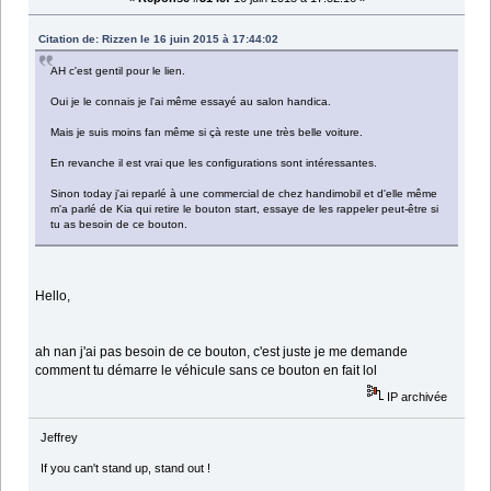
Citation de: Rizzen le 16 juin 2015 à 17:44:02
AH c'est gentil pour le lien.
Oui je le connais je l'ai même essayé au salon handica.
Mais je suis moins fan même si çà reste une très belle voiture.
En revanche il est vrai que les configurations sont intéressantes.
Sinon today j'ai reparlé à une commercial de chez handimobil et d'elle même
m'a parlé de Kia qui retire le bouton start, essaye de les rappeler peut-être si
tu as besoin de ce bouton.
Hello,
ah nan j'ai pas besoin de ce bouton, c'est juste je me demande
comment tu démarre le véhicule sans ce bouton en fait lol
IP archivée
Jeffrey
If you can't stand up, stand out !