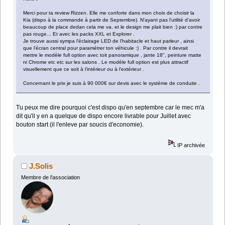
Merci pour ta review Rizzen. Elle me conforte dans mon choix de choisir la
Kia (dispo à la commande à partir de Septembre). N'ayant pas l'utilité d'avoir
beaucoup de place dedan cela me va, et le design me plait bien :) par contre
pas rouge... Et avec les packs XXL et Explorer .
Je trouve aussi sympa l'éclairage LED de l'habitacle et haut parleur , ainsi
que l'écran central pour paramétrer ton véhicule :) . Par contre il devrait
mettre le modèle full option avec toit panoramique , jante 18", peinture matte
ni Chrome etc etc sur les salons . Le modèle full option est plus attractif
visuellement que ce soit à l'intérieur ou à l'extérieur .
Concernant le prix je suis à 90 000€ sur devis avec le système de conduite .
Tu peux me dire pourquoi c'est dispo qu'en septembre car le mec m'a
dit qu'il y en a quelque de dispo encore livrable pour Juillet avec
bouton start (il l'enleve par soucis d'economie).
IP archivée
J.Solis
Membre de l'association