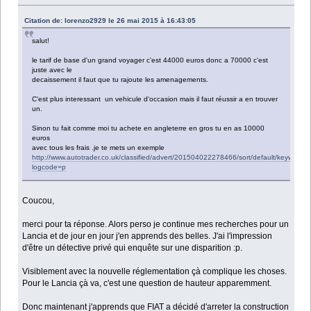
Citation de: lorenzo2929 le 26 mai 2015 à 16:43:05
salut!
le tarif de base d'un grand voyager c'est 44000 euros donc a 70000 c'est
juste avec le
decaissement il faut que tu rajoute les amenagements.
C'est plus interessant un vehicule d'occasion mais il faut réussir a en trouver
un.
Sinon tu fait comme moi tu achete en angleterre en gros tu en as 10000
euros
avec tous les frais .je te mets un exemple
http://www.autotrader.co.uk/classified/advert/201504022278466/sort/default/keyw
logcode=p
Coucou,
merci pour ta réponse. Alors perso je continue mes recherches pour un
Lancia et de jour en jour j'en apprends des belles. J'ai l'impression
d'être un détective privé qui enquête sur une disparition :p.
Visiblement avec la nouvelle réglementation çà complique les choses.
Pour le Lancia çà va, c'est une question de hauteur apparemment.
Donc maintenant j'apprends que FIAT a décidé d'arreter la construction