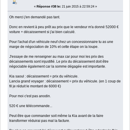
«
Réponse #38 le:
21 juin 2015 à 22:59:24 »
Oh merci j'en demandé pas tant.
Donc en revient à peu prêt au prix que le vendeur m'a donné 52000 €
voiture + décaissement si j'ai bien calculé.
Pour l'achat d'un véhicule neuf chez un concessionnaire tu as une
marge de négociation de 10% et cette étape on la loupe.
J'essaye de me renseigner au max car pour moi les prix des
décaissements sont injustifié. Le prix du décaissement doit être
négociable également car la somme dégagée est importante.
Kia saoul : décaissement = prix du véhicule.
Lancia grand voyager : décaissement = prix du véhicule. (en 1 coup de
fil je réduit le montant de 6000 €)
Pour moi c'est pas anodin.
520 € une télécommande...
Peut être que commander soit même la Kia avant de la faire
transformer réduirai pas mal la facture.