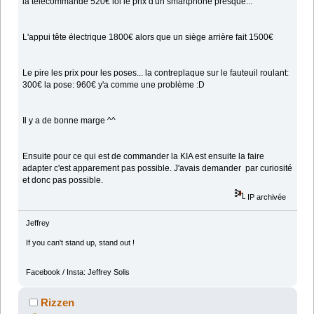
la télécommande 520€ lol le prix d'un smartphone presque...
L'appui tête électrique 1800€ alors que un siège arrière fait 1500€
Le pire les prix pour les poses... la contreplaque sur le fauteuil roulant:
300€ la pose: 960€ y'a comme une problème :D
Il y a de bonne marge ^^
Ensuite pour ce qui est de commander la KIA est ensuite la faire
adapter c'est apparement pas possible. J'avais demander par curiosité
et donc pas possible.
IP archivée
Jeffrey
If you can't stand up, stand out !
Facebook / Insta: Jeffrey Solis
Rizzen