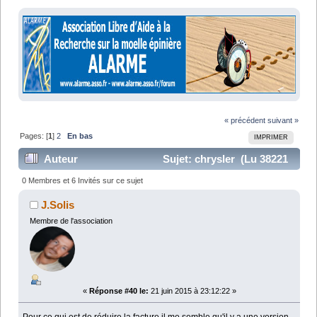
« précédent
suivant »
Pages: [
1
]
2
En bas
IMPRIMER
Auteur
Sujet: chrysler (Lu 38221
fois)
0 Membres et 6 Invités sur ce sujet
J.Solis
Membre de l'association
«
Réponse #40 le:
21 juin 2015 à 23:12:22 »