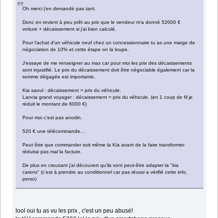
Oh merci j'en demandé pas tant.
Donc en revient à peu prêt au prix que le vendeur m'a donné 52000 €
voiture + décaissement si j'ai bien calculé.
Pour l'achat d'un véhicule neuf chez un concessionnaire tu as une marge de
négociation de 10% et cette étape on la loupe.
J'essaye de me renseigner au max car pour moi les prix des décaissements
sont injustifié. Le prix du décaissement doit être négociable également car la
somme dégagée est importante.
Kia saoul : décaissement = prix du véhicule.
Lancia grand voyager : décaissement = prix du véhicule. (en 1 coup de fil je
réduit le montant de 6000 €)
Pour moi c'est pas anodin.
520 € une télécommande...
Peut être que commander soit même la Kia avant de la faire transformer
réduirai pas mal la facture.
De plus en creusant j'ai découvert qu'ils vont peut-être adapter la "kia
carens" (c'est à prendre au conditionnel car pas réussi a vérifié cette info,
perso)
lool oui tu as vu les prix , c'est un peu abusé!