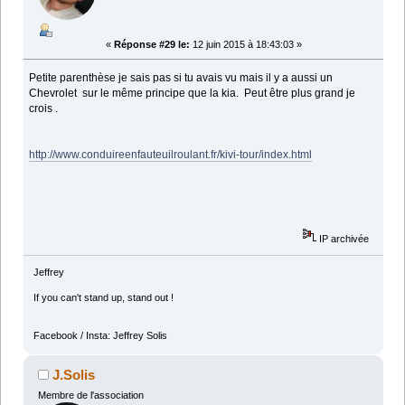
«
Réponse #29 le:
12 juin 2015 à 18:43:03 »
Petite parenthèse je sais pas si tu avais vu mais il y a aussi un
Chevrolet sur le même principe que la kia. Peut être plus grand je
crois .
http://www.conduireenfauteuilroulant.fr/kivi-tour/index.html
IP archivée
Jeffrey
If you can't stand up, stand out !
Facebook / Insta: Jeffrey Solis
J.Solis
Membre de l'association