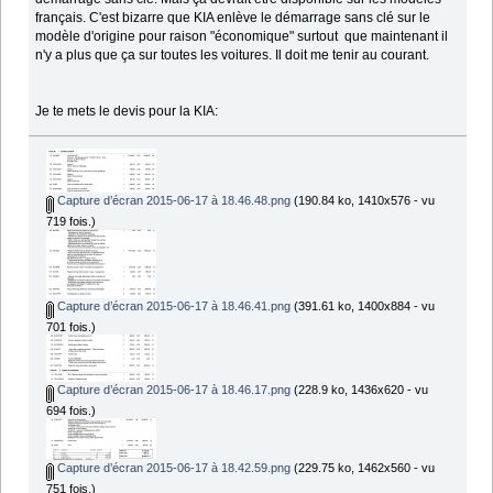
français. C'est bizarre que KIA enlève le démarrage sans clé sur le
modèle d'origine pour raison "économique" surtout que maintenant il
n'y a plus que ça sur toutes les voitures. Il doit me tenir au courant.
Je te mets le devis pour la KIA:
Capture d’écran 2015-06-17 à 18.46.48.png
(190.84 ko, 1410x576 - vu
719 fois.)
Capture d’écran 2015-06-17 à 18.46.41.png
(391.61 ko, 1400x884 - vu
701 fois.)
Capture d’écran 2015-06-17 à 18.46.17.png
(228.9 ko, 1436x620 - vu
694 fois.)
Capture d’écran 2015-06-17 à 18.42.59.png
(229.75 ko, 1462x560 - vu
751 fois.)