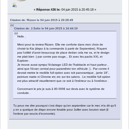
«
Réponse #26 le:
04 juin 2015 à 20:45:18 »
Citation de: Rizzen le 04 juin 2015 à 20:28:49
Citation de: J.Solis le 04 juin 2015 à 16:44:10
Hello ,
Merci pour ta review Rizzen. Elle me conforte dans mon choix de
choisir la Kia (dispo à la commande à partir de Septembre). N'ayant
pas l'utilité d'avoir beaucoup de place dedan cela me va, et le design
me plait bien :) par contre pas rouge... Et avec les packs XXL et
Explorer .
Je trouve aussi sympa l'éclairage LED de l'habitacle et haut parleur ,
ainsi que l'écran central pour paramétrer ton véhicule :) . Par contre il
devrait mettre le modèle full option avec toit panoramique , jante 18",
peinture matte ni Chrome etc etc sur les salons . Le modèle full option
est plus attractif visuellement que ce soit à l'intérieur ou à l'extérieur .
Concernant le prix je suis à 90 000€ sur devis avec le système de
conduite .
Tu peux me dire pourquoi c'est dispo qu'en septembre car le mec m'a dit qu'il
y en a quelque de dispo encore livrable pour Juillet avec bouton start (il
l'enleve par soucis d'economie).