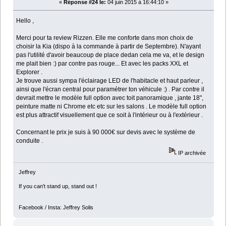
«
Réponse #24 le:
04 juin 2015 à 16:44:10 »
Hello ,
Merci pour ta review Rizzen. Elle me conforte dans mon choix de
choisir la Kia (dispo à la commande à partir de Septembre). N'ayant
pas l'utilité d'avoir beaucoup de place dedan cela me va, et le design
me plait bien :) par contre pas rouge... Et avec les packs XXL et
Explorer .
Je trouve aussi sympa l'éclairage LED de l'habitacle et haut parleur ,
ainsi que l'écran central pour paramétrer ton véhicule :) . Par contre il
devrait mettre le modèle full option avec toit panoramique , jante 18",
peinture matte ni Chrome etc etc sur les salons . Le modèle full option
est plus attractif visuellement que ce soit à l'intérieur ou à l'extérieur .
Concernant le prix je suis à 90 000€ sur devis avec le système de
conduite .
IP archivée
Jeffrey
If you can't stand up, stand out !
Facebook / Insta: Jeffrey Solis