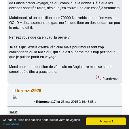
de Lancia grand voyager, ce qui complique la donne. Déjà que les
occases sont très rares, dès que j'en trouve une elle est déjà vendue :s
Maintenant j'ai un petit filon pour 70000 € le véhicule neuf en version
GOLD + décaissement. Le gars me fait une fleur en descendant un peu
le prix me dit-il.
Pensez vous que ça en vaut la peine ?
Je sais qu'il existe d'autre véhicule mais pour moi ils font trop
camionnette ou la Kia Soul, qui elle est superbe mais trop petit pour
que je puisse partir en voyage.
Merci pour la proposition de véhicule en Angleterre mais se serait
compliqué d'ëtre à gauche etc.
IP archivée
lorenzo2929
«
Réponse #17 le:
26 mai 2015 à 16:43:05 »
salut!
Ce Forum utilise des cookies pour faciliter votre navigation.
Accepter !
le tarif de base d'un grand voyager c'est 44000 euros donc a 70000
Informations
c'est juste avec le