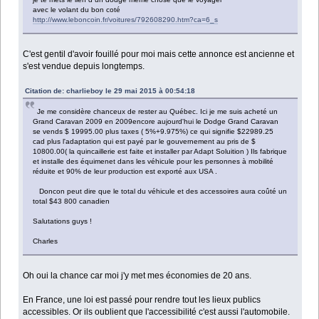
avec le volant du bon coté
http://www.leboncoin.fr/voitures/792608290.htm?ca=6_s
C'est gentil d'avoir fouillé pour moi mais cette annonce est ancienne et
s'est vendue depuis longtemps.
Citation de: charlieboy le 29 mai 2015 à 00:54:18
Je me considère chanceux de rester au Québec. Ici je me suis acheté un
Grand Caravan 2009 en 2009encore aujourd'hui le Dodge Grand Caravan
se vends $ 19995.00 plus taxes ( 5%+9.975%) ce qui signifie $22989.25
cad plus l'adaptation qui est payé par le gouvernement au pris de $
10800.00( la quincaillerie est faite et installer par Adapt Soluition ) Ils fabrique
et installe des équimenet dans les véhicule pour les personnes à mobilité
réduite et 90% de leur production est exporté aux USA .
Doncon peut dire que le total du véhicule et des accessoires aura coûté un
total $43 800 canadien
Salutations guys !
Charles
Oh oui la chance car moi j'y met mes économies de 20 ans.
En France, une loi est passé pour rendre tout les lieux publics
accessibles. Or ils oublient que l'accessibilité c'est aussi l'automobile.