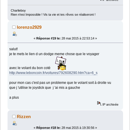
Charlieboy
Rien n'est Impossible ! Vis ta vie et tes rêves se réaliseront !
lorenzo2929
«
Réponse #19 le:
28 mai 2015 à 22:53:14 »
salut!
je te mets le lien d un dodge meme chose que le voyager
avec le volant du bon coté
http://www.leboncoin.fr/voitures/792608290.htm?ca=6_s
pour mon cas c'est pas un probleme que le volant soit à droite vu
que j 'utilise le joystick que j 'ai mis a gauche
a plus
IP archivée
Rizzen
«
Réponse #18 le:
28 mai 2015 à 19:30:56 »