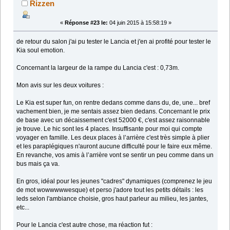
Rizzen
«
Réponse #23 le:
04 juin 2015 à 15:58:19 »
de retour du salon j'ai pu tester le Lancia et j'en ai profité pour tester le
Kia soul emotion.
Concernant la largeur de la rampe du Lancia c'est : 0,73m.
Mon avis sur les deux voitures :
Le Kia est super fun, on rentre dedans comme dans du, de, une... bref
vachement bien, je me sentais assez bien dedans. Concernant le prix
de base avec un décaissement c'est 52000 €, c'est assez raisonnable
je trouve. Le hic sont les 4 places. Insuffisante pour moi qui compte
voyager en famille. Les deux places à l’arrière c'est très simple à plier
et les paraplégiques n'auront aucune difficulté pour le faire eux même.
En revanche, vos amis à l’arrière vont se sentir un peu comme dans un
bus mais ça va.
En gros, idéal pour les jeunes "cadres" dynamiques (comprenez le jeu
de mot wowwwwwesque) et perso j'adore tout les petits détails : les
leds selon l'ambiance choisie, gros haut parleur au milieu, les jantes,
etc...
Pour le Lancia c'est autre chose, ma réaction fut :