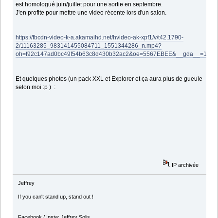
est homologué juin/juillet pour une sortie en septembre.
J'en profite pour mettre une video récente lors d'un salon.
https://fbcdn-video-k-a.akamaihd.net/hvideo-ak-xpf1/v/t42.1790-
2/11163285_983141455084711_1551344286_n.mp4?
oh=f92c147ad0bc49f54b63c8d430b32ac2&oe=5567EBEE&__gda__=14328
Et quelques photos (un pack XXL et Explorer et ça aura plus de gueule
selon moi :p ) :
IP archivée
Jeffrey
If you can't stand up, stand out !
Facebook / Insta: Jeffrey Solis