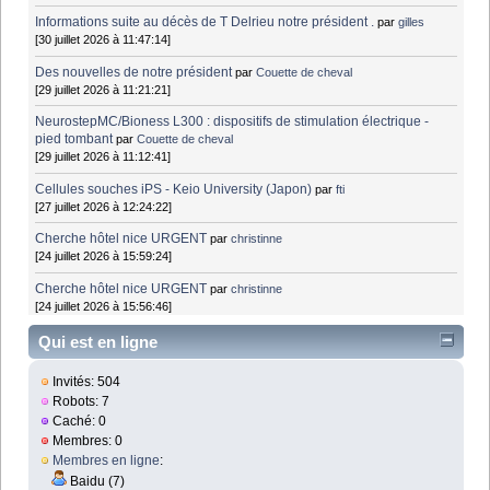
Informations suite au décès de T Delrieu notre président .
par
gilles
[30 juillet 2026 à 11:47:14]
Des nouvelles de notre président
par
Couette de cheval
[29 juillet 2026 à 11:21:21]
NeurostepMC/Bioness L300 : dispositifs de stimulation électrique -
pied tombant
par
Couette de cheval
[29 juillet 2026 à 11:12:41]
Cellules souches iPS - Keio University (Japon)
par
fti
[27 juillet 2026 à 12:24:22]
Cherche hôtel nice URGENT
par
christinne
[24 juillet 2026 à 15:59:24]
Cherche hôtel nice URGENT
par
christinne
[24 juillet 2026 à 15:56:46]
Qui est en ligne
Invités: 504
Robots: 7
Caché: 0
Membres: 0
Membres en ligne
:
Baidu (7)