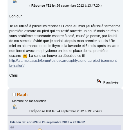
«
Réponse #51 le:
26 septembre 2012 à 13:47:20 »
Bonjour
Je l'ai utilisé à plusieurs reprises ! Grace au miel j'ai réussi à fermer ma
première escarre au pied qui est resté ouverte un an ! 6 mois de répis
sans problème et seconde escarre à coté, causé je pense, par l'oubli
de ma semelle évidé que je portais depuis mon premier soucis ! Re
miel en alternance entre le thym et la lavande et 6 mois aprés escarre
non fermé avec une phyctème en lieu et place de ma première
escarre
La suite se trouve au début de ce fil
http://alarme.asso.fr/forum/les-escarres/phlyctene-au-pied-(comment-
la-traiter)/
Chris
IP archivée
Raph
Membre de l'association
«
Réponse #50 le:
24 septembre 2012 à 19:56:49 »
Citation de: chris26 le 23 septembre 2012 à 22:34:52