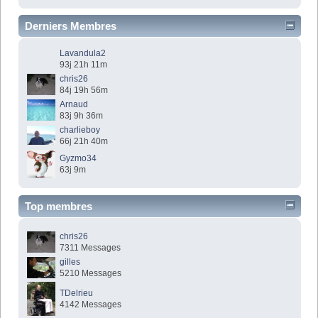
Derniers Membres
Lavandula2
93j 21h 11m
chris26
84j 19h 56m
Arnaud
83j 9h 36m
charlieboy
66j 21h 40m
Gyzmo34
63j 9m
Top membres
chris26
7311 Messages
gilles
5210 Messages
TDelrieu
4142 Messages