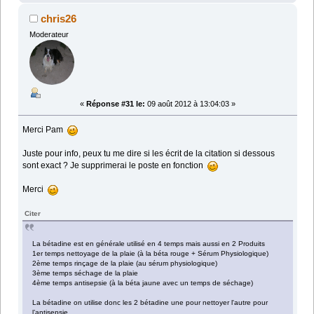
chris26
Moderateur
«
Réponse #31 le:
09 août 2012 à 13:04:03 »
Merci Pam
Juste pour info, peux tu me dire si les écrit de la citation si dessous
sont exact ? Je supprimerai le poste en fonction
Merci
Citer
La bétadine est en générale utilisé en 4 temps mais aussi en 2 Produits
1er temps nettoyage de la plaie (à la béta rouge + Sérum Physiologique)
2ème temps rinçage de la plaie (au sérum physiologique)
3ème temps séchage de la plaie
4ème temps antisepsie (à la béta jaune avec un temps de séchage)
La bétadine on utilise donc les 2 bétadine une pour nettoyer l'autre pour
l’antisepsie.