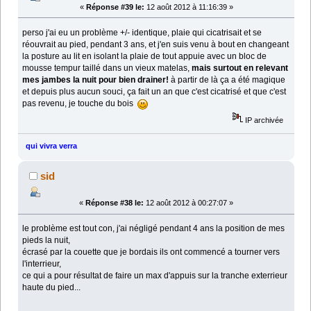
«
Réponse #39 le:
12 août 2012 à 11:16:39 »
perso j'ai eu un problème +/- identique, plaie qui cicatrisait et se
réouvrait au pied, pendant 3 ans, et j'en suis venu à bout en changeant
la posture au lit en isolant la plaie de tout appuie avec un bloc de
mousse tempur taillé dans un vieux matelas,
mais surtout en relevant
mes jambes la nuit pour bien drainer!
à partir de là ça a été magique
et depuis plus aucun souci, ça fait un an que c'est cicatrisé et que c'est
pas revenu, je touche du bois
IP archivée
qui vivra verra
sid
«
Réponse #38 le:
12 août 2012 à 00:27:07 »
le problème est tout con, j'ai négligé pendant 4 ans la position de mes
pieds la nuit,
écrasé par la couette que je bordais ils ont commencé a tourner vers
l'interrieur,
ce qui a pour résultat de faire un max d'appuis sur la tranche exterrieur
haute du pied...