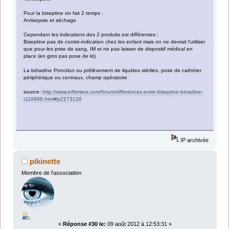
Pour la biseptine on fait 2 temps :
Antisepsie et séchage
Cependant les indications des 2 produits est différentes :
Biseptine pas de contre-indication chez les enfant mais on ne devrait l'utiliser
que pour les prise de sang, IM et ne pas laisser de dispositif médical en
place (en gros pas pose de kt)
La bétadine Ponction ou prélèvement de liquides stériles, pose de cathéter
périphérique ou centraux, champ opératoire
source:
http://www.infirmiers.com/forum/differences-entre-biseptine-betadine-
t110988.html#p2273126
IP archivée
pikinette
Membre de l'association
«
Réponse #30 le:
09 août 2012 à 12:53:31 »