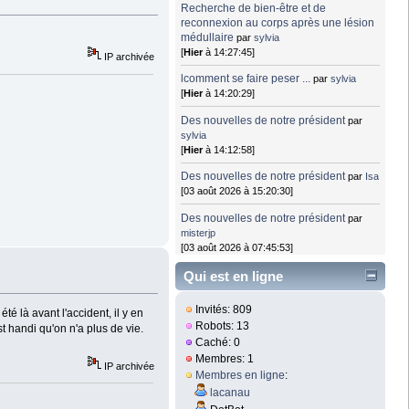
Recherche de bien-être et de
reconnexion au corps après une lésion
médullaire
par
sylvia
[
Hier
à 14:27:45]
IP archivée
lcomment se faire peser ...
par
sylvia
[
Hier
à 14:20:29]
Des nouvelles de notre président
par
sylvia
[
Hier
à 14:12:58]
Des nouvelles de notre président
par
Isa
[03 août 2026 à 15:20:30]
Des nouvelles de notre président
par
misterjp
[03 août 2026 à 07:45:53]
Qui est en ligne
Invités: 809
té là avant l'accident, il y en
Robots: 13
t handi qu'on n'a plus de vie.
Caché: 0
Membres: 1
IP archivée
Membres en ligne
:
lacanau