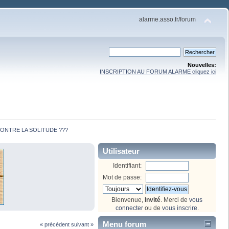
alarme.asso.fr/forum
Nouvelles:
INSCRIPTION AU FORUM ALARME cliquez ici
CONTRE LA SOLITUDE ???
Utilisateur
Identifiant:
Mot de passe:
Bienvenue,
Invité
. Merci de
vous
connecter
ou de
vous inscrire
.
Menu forum
« précédent
suivant »