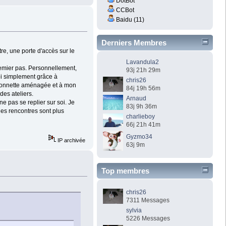
DotBot
CCBot
Baidu (11)
Derniers Membres
re, une porte d'accès sur le
Lavandula2
remier pas. Personnellement,
93j 21h 29m
moi simplement grâce à
chris26
mionnette aménagée et à mon
84j 19h 56m
des ateliers.
Arnaud
 ne pas se replier sur soi. Je
83j 9h 36m
 les rencontres sont plus
charlieboy
66j 21h 41m
Gyzmo34
IP archivée
63j 9m
Top membres
chris26
7311 Messages
sylvia
5226 Messages