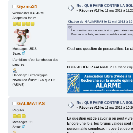
Re : QUE FAIRE CONTRE LA SOL
Gyzmo34
«
Réponse #17 le:
11 mai 2012 à 11:2
Webmaster d'ALARME
Adepte du forum
Citation de: GALIMATIAS le 11 mai 2012 à 10
La question est de savoir si on peut vivre d
Encore une fois, les forums valides sont rem
C'est une question de personalitée. Le c
Messages: 3513
Sexe:
L'ambition, c'est la richesse des
pauvres.
POUR ADHÉRER A ALARME ? Il suffit de cliqu
Handicap: Tétraplégique
Niveau de lésion: +C5 que C6
(ASIA B)
Re : QUE FAIRE CONTRE LA SOL
GALIMATIAS
«
Réponse #16 le:
11 mai 2012 à 10:2
Régulier
La question est de savoir si on peut vivr
Messages: 21
Encore une fois, les forums valides sont
Sexe:
personnalité complexe, introvertie, dépr