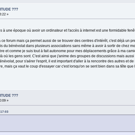
ITUDE ???
8:22 »
ns à une époque où avoir un ordinateur et l'accès à internet est une formidable fenêt
 forum mais ça permet aussi de se trouver des centres d'intérêt, c'est déjà un p
s, fais du bénévolat dans plusieurs associations sans même à avoir à sortir de chez 
sanière et comme je suis tout à fait autonome pour mes déplacements grâce à ma ca
er là où les gens sont. C'est ainsi que j'anime des groupes de discussions mais aussi 
névolat, pour s'aérer l'esprit, il est important d'aller à la rencontre des autres et de
faire, mais ça vaut le coup d'essayer car c'est lorsqu'on se sent bien dans sa tête que
ITUDE ???
0:09 »
:17:03