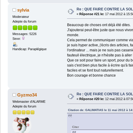
Re : QUE FAIRE CONTRE LA SOL
sylvia
«
Réponse #21 le:
17 mai 2012 à 15:5
Moderateur
Adepte du forum
Beaucoup de choses ont déjà été dites.
J'ajouterai peut-être juste que nous vivo
Messages: 5226
monde.
Sexe:
Cela permet de communiquer comme via ce
je suis hyper active, j'écris des article
Handicap: Paraplégique
l'ordinateur ... mais je ne suis pas ca
fauteuil électrique, je n'hésite pas à all
Que ce soit pour faire un sport, pour du bé
sais c'est bien plus facile à écrire qu'à 
faciles et se font tout naturellement.
Bon courage et bonne chance
Re : QUE FAIRE CONTRE LA SOL
Gyzmo34
«
Réponse #20 le:
12 mai 2012 à 07:5
Webmaster d'ALARME
Adepte du forum
Citation de: GALIMATIAS le 11 mai 2012 à 14
Citer