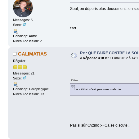
Seul, on déperis plus doucement...en souf
Messages: 5
Sexe:
Stef...
Handicap: Autre
Niveau de lésion: ?
Re : QUE FAIRE CONTRE LA SOL
GALIMATIAS
«
Réponse #18 le:
11 mai 2012 à 14:1
Régulier
Messages: 21
Sexe:
Citer
Handicap: Paraplégique
Le célibat n'est pas une maladie
Niveau de lésion: D3
Pas si sûr Gyzmo :-) Ca se discute...