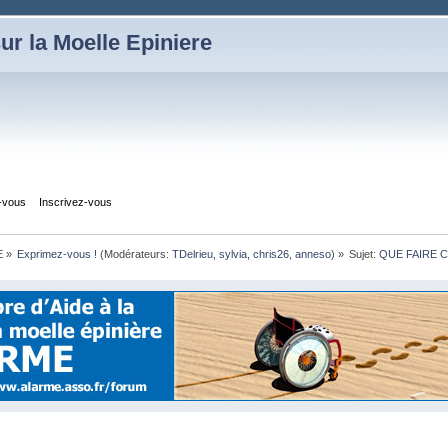
ur la Moelle Epiniere
z-vous
Inscrivez-vous
E
»
Exprimez-vous !
(Modérateurs:
TDelrieu
,
sylvia
,
chris26
,
anneso
) »
Sujet:
QUE FAIRE 