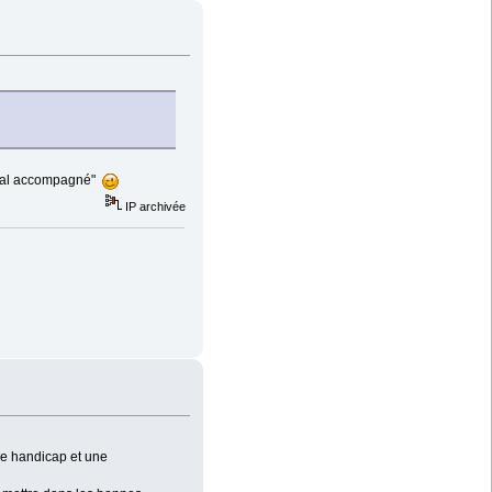
e mal accompagné"
IP archivée
le handicap et une