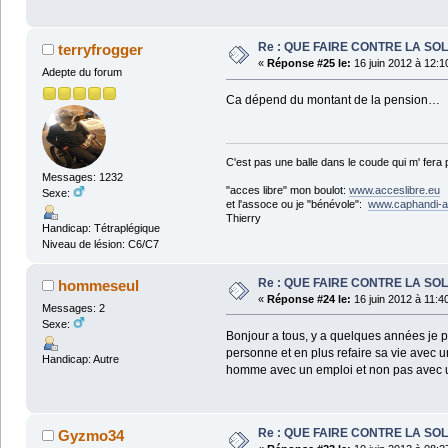
Re : QUE FAIRE CONTRE LA SOL
terryfrogger
«
Réponse #25 le:
16 juin 2012 à 12:1
Adepte du forum
Ca dépend du montant de la pension… 
C'est pas une balle dans le coude qui m' fera
Messages: 1232
"acces libre" mon boulot:
www.acceslibre.eu
Sexe:
et l'assoce ou je "bénévole":
www.caphandi-a
Thierry
Handicap: Tétraplégique
Niveau de lésion: C6/C7
Re : QUE FAIRE CONTRE LA SOL
hommeseul
«
Réponse #24 le:
16 juin 2012 à 11:4
Messages: 2
Sexe:
Bonjour a tous, y a quelques années je pe
personne et en plus refaire sa vie avec
Handicap: Autre
homme avec un emploi et non pas avec un
Re : QUE FAIRE CONTRE LA SOL
Gyzmo34