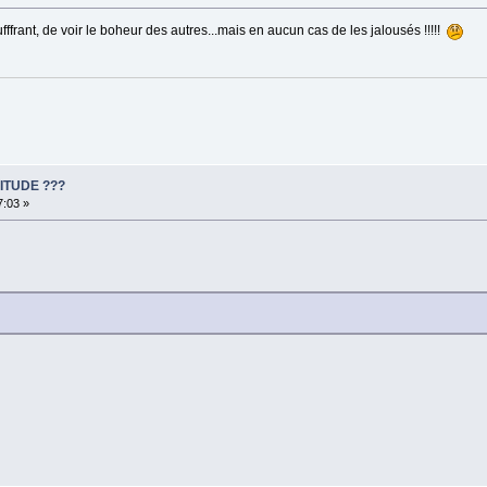
ffrant, de voir le boheur des autres...mais en aucun cas de les jalousés !!!!!
ITUDE ???
7:03 »