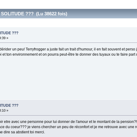
SOLITUDE ??? (Lu 38622 fois)
ITUDE ???
9:39 »
érider un peu! Terryfrogger a juste fait un trait d'humour, il en fait souvent et perso
oi et ton environnement et on pourra peut-être te donner des tuyaux ou te faire part 
ITUDE ???
8:10 »
ir etre avec une personne pour lui donner de l'amour et le montant de la pension?!? le
ce du coeur??? je viens chercher un peu de réconfort et je me retrouve avec une r
 dire sa abstient toi merci.