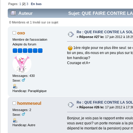
Pages:
1
[
2
]
3
En bas
Auteur
Sujet: QUE FAIRE CONTRE LA 
0 Membres et 1 Invité sur ce sujet
Re : QUE FAIRE CONTRE LA SOL
oxo
«
Réponse #27 le:
17 juin 2012 à 18:2
Membre de l'association
Adepte du forum
1ère règle pour ne plus être seul: se d
toi un peu, dis-nous en un peu plus sur t
ton handicap?
Courage et A+
Messages: 430
Sexe:
Handicap: Paraplégique
Re : QUE FAIRE CONTRE LA SOL
hommeseul
«
Réponse #26 le:
17 juin 2012 à 17:3
Messages: 2
Sexe:
Bonjour, je vois pas le rapport entre voulo
vous avez quoi? un porte monaie a la pla
Handicap: Autre
dépend le montant de la pension) pour me