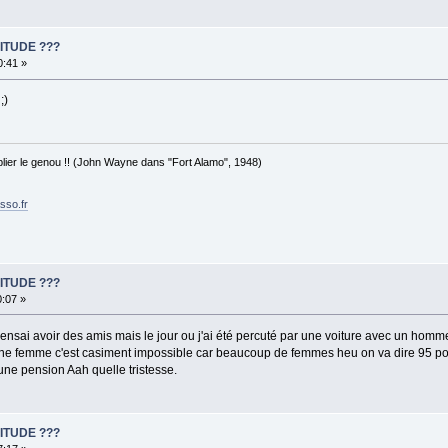
ITUDE ???
0:41 »
;)
 plier le genou !! (John Wayne dans "Fort Alamo", 1948)
sso.fr
ITUDE ???
0:07 »
nsai avoir des amis mais le jour ou j'ai été percuté par une voiture avec un homme 
 une femme c'est casiment impossible car beaucoup de femmes heu on va dire 95 po
e pension Aah quelle tristesse.
ITUDE ???