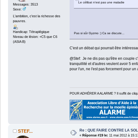
Le célibat n'est pas une maladie
Messages: 3513
Sexe:
L'ambition, c'est la richesse des
pauvres.
Handicap: Tétraplégique
Pas si sûr Gyzmo :) Ca se discute...
Niveau de lésion: +C5 que C6
(ASIA B)
C'est un débat qui pourrait être intéress
@Stef: Je ne dis pas qu'être en couple c'
tranquillité et d'autres veulent avoir 5 enf
pour l'un, ne l'est pas forcement pour un 
POUR ADHÉRER A ALARME ? Il suffit de cliqu
Re : QUE FAIRE CONTRE LA SOL
STEF...
«
Réponse #19 le:
11 mai 2012 à 15:1