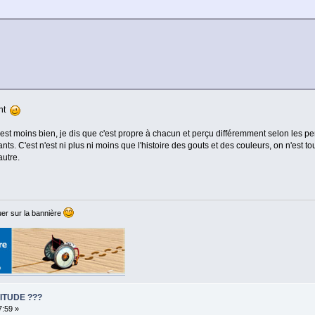
ant
est moins bien, je dis que c'est propre à chacun et perçu différemment selon les p
ants. C'est n'est ni plus ni moins que l'histoire des gouts et des couleurs, on n'est to
autre.
er sur la bannière
ITUDE ???
7:59 »