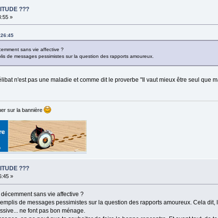
ITUDE ???
3:55 »
:26:45
écemment sans vie affective ?
plis de messages pessimistes sur la question des rapports amoureux.
élibat n'est pas une maladie et comme dit le proverbe "Il vaut mieux être seul qu
er sur la bannière
ITUDE ???
6:45 »
e décemment sans vie affective ?
 remplis de messages pessimistes sur la question des rapports amoureux. Cela dit, 
essive... ne font pas bon ménage.