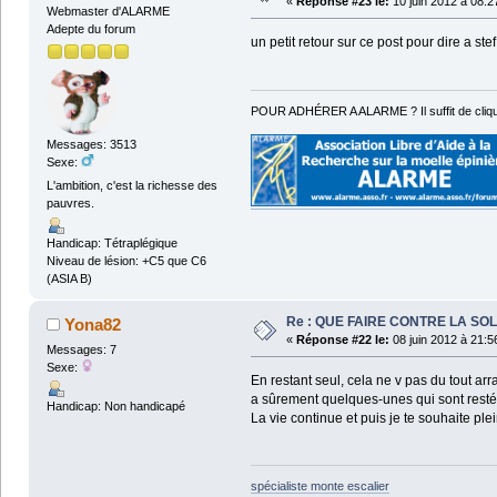
«
Réponse #23 le:
10 juin 2012 à 08:2
Webmaster d'ALARME
Adepte du forum
un petit retour sur ce post pour dire a s
POUR ADHÉRER A ALARME ? Il suffit de cliqu
Messages: 3513
Sexe:
L'ambition, c'est la richesse des
pauvres.
Handicap: Tétraplégique
Niveau de lésion: +C5 que C6
(ASIA B)
Re : QUE FAIRE CONTRE LA SOL
Yona82
«
Réponse #22 le:
08 juin 2012 à 21:5
Messages: 7
Sexe:
En restant seul, cela ne v pas du tout arra
a sûrement quelques-unes qui sont restées
Handicap: Non handicapé
La vie continue et puis je te souhaite ple
spécialiste monte escalier