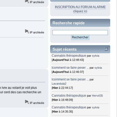
IP archivée
INSCRIPTION AU FORUM ALARME
cliquez ici
Recherche rapide
IP archivée
Sujet récents
Cannabis thérapeutique
par
sylvia
[
Aujourd'hui
à 12:48:43]
lcomment se faire peser ...
par
sylvia
[
Aujourd'hui
à 12:46:37]
lcomment se faire peser ...
par
Lavandula2
ivre au volant je voit plus
[
Hier
à 22:44:17]
ur cent des cas recherche un
Cannabis thérapeutique
par
Hervé35
[
Hier
à 16:48:09]
IP archivée
Cannabis thérapeutique
par
sylvia
[
Hier
à 14:35:35]