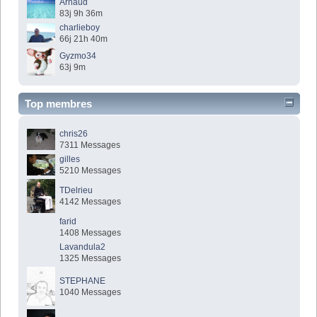
Arnaud
83j 9h 36m
charlieboy
66j 21h 40m
Gyzmo34
63j 9m
Top membres
chris26
7311 Messages
gilles
5210 Messages
TDelrieu
4142 Messages
farid
1408 Messages
Lavandula2
1325 Messages
STEPHANE
1040 Messages