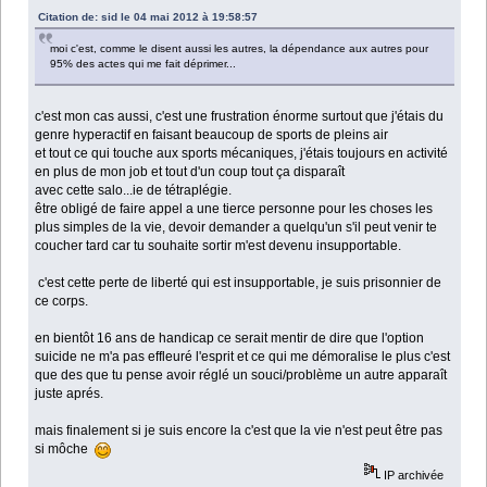
Citation de: sid le 04 mai 2012 à 19:58:57
moi c'est, comme le disent aussi les autres, la dépendance aux autres pour
95% des actes qui me fait déprimer...
c'est mon cas aussi, c'est une frustration énorme surtout que j'étais du
genre hyperactif en faisant beaucoup de sports de pleins air
et tout ce qui touche aux sports mécaniques, j'étais toujours en activité
en plus de mon job et tout d'un coup tout ça disparaît
avec cette salo...ie de tétraplégie.
être obligé de faire appel a une tierce personne pour les choses les
plus simples de la vie, devoir demander a quelqu'un s'il peut venir te
coucher tard car tu souhaite sortir m'est devenu insupportable.
c'est cette perte de liberté qui est insupportable, je suis prisonnier de
ce corps.
en bientôt 16 ans de handicap ce serait mentir de dire que l'option
suicide ne m'a pas effleuré l'esprit et ce qui me démoralise le plus c'est
que des que tu pense avoir réglé un souci/problème un autre apparaît
juste aprés.
mais finalement si je suis encore la c'est que la vie n'est peut être pas
si môche
IP archivée