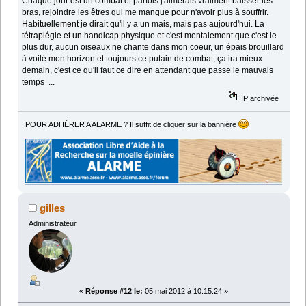
Chaque jour est un combat et parfois j'aimerais vraiment baisser les
bras, rejoindre les êtres qui me manque pour n'avoir plus à souffrir.
Habituellement je dirait qu'il y a un mais, mais pas aujourd'hui. La
tétraplégie et un handicap physique et c'est mentalement que c'est le
plus dur, aucun oiseaux ne chante dans mon coeur, un épais brouillard
à voilé mon horizon et toujours ce putain de combat, ça ira mieux
demain, c'est ce qu'il faut ce dire en attendant que passe le mauvais
temps ...
IP archivée
POUR ADHÉRER A ALARME ? Il suffit de cliquer sur la bannière
gilles
Administrateur
«
Réponse #12 le:
05 mai 2012 à 10:15:24 »