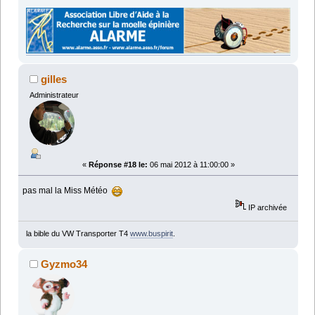
gilles
Administrateur
«
Réponse #18 le:
06 mai 2012 à 11:00:00 »
pas mal la Miss Météo
IP archivée
la bible du VW Transporter T4
www.buspirit
.
Gyzmo34