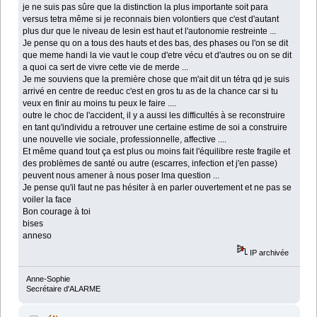
je ne suis pas sûre que la distinction la plus importante soit para
versus tetra même si je reconnais bien volontiers que c'est d'autant
plus dur que le niveau de lesin est haut et l'autonomie restreinte ...
Je pense qu on a tous des hauts et des bas, des phases ou l'on se dit
que meme handi la vie vaut le coup d'etre vécu et d'autres ou on se dit
a quoi ca sert de vivre cette vie de merde ...
Je me souviens que la première chose que m'ait dit un tétra qd je suis
arrivé en centre de reeduc c'est en gros tu as de la chance car si tu
veux en finir au moins tu peux le faire ....
outre le choc de l'accident, il y a aussi les difficultés à se reconstruire
en tant qu'individu a retrouver une certaine estime de soi a construire
une nouvelle vie sociale, professionnelle, affective ....
Et même quand tout ça est plus ou moins fait l'équilibre reste fragile et
des problèmes de santé ou autre (escarres, infection et j'en passe)
peuvent nous amener à nous poser lma question ...
Je pense qu'il faut ne pas hésiter à en parler ouvertement et ne pas se
voiler la face
Bon courage à toi
bises
anneso
IP archivée
Anne-Sophie
Secrétaire d'ALARME