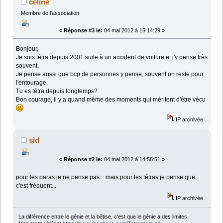
céline
Membre de l'association
«
Réponse #3 le:
04 mai 2012 à 15:14:29 »
Bonjour,
Je suis tétra depuis 2001 suite à un accident de voiture et j'y pense très
souvent.
Je pense aussi que bcp de personnes y pense, souvent on reste pour
l'entourage.
Tu es tétra depuis longtemps?
Bon courage, il y a quand même des moments qui méritent d'être vécu
IP archivée
sid
«
Réponse #2 le:
04 mai 2012 à 14:58:51 »
pour les paras je ne pense pas... mais pour les tétras je pense que
c'est fréquent...
IP archivée
La différence entre le génie et la bêtise, c'est que le génie a des limites.