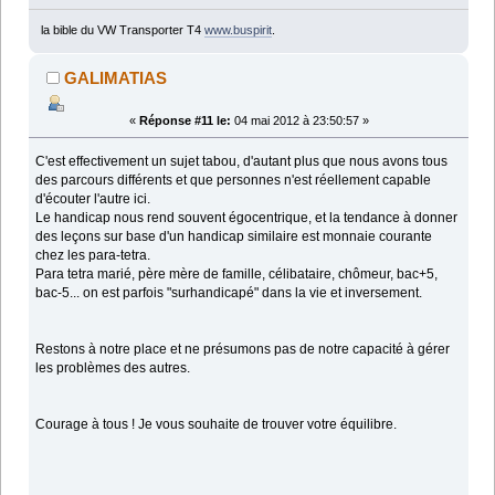
la bible du VW Transporter T4
www.buspirit
.
GALIMATIAS
«
Réponse #11 le:
04 mai 2012 à 23:50:57 »
C'est effectivement un sujet tabou, d'autant plus que nous avons tous
des parcours différents et que personnes n'est réellement capable
d'écouter l'autre ici.
Le handicap nous rend souvent égocentrique, et la tendance à donner
des leçons sur base d'un handicap similaire est monnaie courante
chez les para-tetra.
Para tetra marié, père mère de famille, célibataire, chômeur, bac+5,
bac-5... on est parfois "surhandicapé" dans la vie et inversement.
Restons à notre place et ne présumons pas de notre capacité à gérer
les problèmes des autres.
Courage à tous ! Je vous souhaite de trouver votre équilibre.