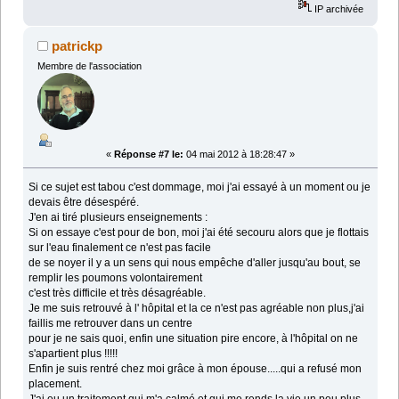
IP archivée
patrickp
Membre de l'association
«
Réponse #7 le:
04 mai 2012 à 18:28:47 »
Si ce sujet est tabou c'est dommage, moi j'ai essayé à un moment ou je
devais être désespéré.
J'en ai tiré plusieurs enseignements :
Si on essaye c'est pour de bon, moi j'ai été secouru alors que je flottais
sur l'eau finalement ce n'est pas facile
de se noyer il y a un sens qui nous empêche d'aller jusqu'au bout, se
remplir les poumons volontairement
c'est très difficile et très désagréable.
Je me suis retrouvé à l' hôpital et la ce n'est pas agréable non plus,j'ai
faillis me retrouver dans un centre
pour je ne sais quoi, enfin une situation pire encore, à l'hôpital on ne
s'apartient plus !!!!!
Enfin je suis rentré chez moi grâce à mon épouse.....qui a refusé mon
placement.
J'ai eu un traitement qui m'a calmé et qui me rends la vie un peu plus