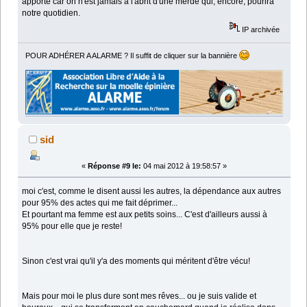
apporte car on n'est jamais à l'abrit d'une merde qui, encore, pourira
notre quotidien.
IP archivée
POUR ADHÉRER A ALARME ? Il suffit de cliquer sur la bannière
sid
«
Réponse #9 le:
04 mai 2012 à 19:58:57 »
moi c'est, comme le disent aussi les autres, la dépendance aux autres
pour 95% des actes qui me fait déprimer...
Et pourtant ma femme est aux petits soins... C'est d'ailleurs aussi à
95% pour elle que je reste!
Sinon c'est vrai qu'il y'a des moments qui méritent d'être vécu!
Mais pour moi le plus dure sont mes rêves... ou je suis valide et