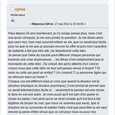
sylvia
Moderateur
«
Réponse #24 le:
17 mai 2012 à 15:44:06 »
Para depuis 34 ans maintenant, je n'y songe jamais plus, mais c'est
vrai qu'en cliniques, je me suis posée la question. Je me disais alors
que sans moi, mon mari pourrait refaire sa vie, que ce serait plus facile
pour lui que la vie que je pouvais encore lui offrir et puis mon caractère
de battante a fait que très vite, j'ai abandonné cette idée.
Je pense que l'idée du suicide peut effleurer chaque personne qui
traverse une crise douloureuse ... les tétras n'ont certainement pas le
monopole de cette idée. J'ai cotoyé des gens atteints d'un cancer,
croyez-vous que cette idée ne leur soit jamais venue à l'esprit ? Et
celui ou celle qui perd un enfant ? Un conjoint ? La personne âgée qui
se retrouve dans un home ?
Chaque cas est différent mais je crois que quand la douleur est là
(douleur physique ou douleur psychique), il est normal de penser que
ce serait tellement plus facile si ... seulement le penser est une chose,
le faire en est une autre. Je crois aussi qu'il est sain d'en parler et
d'oser en parler, c'est ainsi qu'on se rend compte qu'il est tout à fait
légitime de broyer du noir, que nous ne sommes pas seuls, que si
d'autres ont su surmonter et oublier l'idée c'est que peut-être la vie vaut
encore la peine d'être vécue que ce soit pour nous ou pour nos