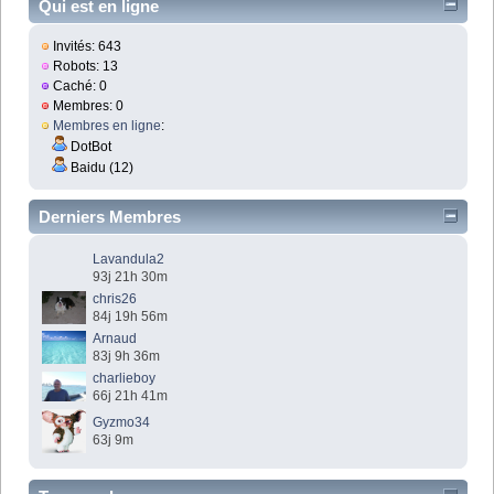
Qui est en ligne
Invités: 643
Robots: 13
Caché: 0
Membres: 0
Membres en ligne
:
DotBot
Baidu (12)
Derniers Membres
Lavandula2
93j 21h 30m
chris26
84j 19h 56m
Arnaud
83j 9h 36m
charlieboy
66j 21h 41m
Gyzmo34
63j 9m