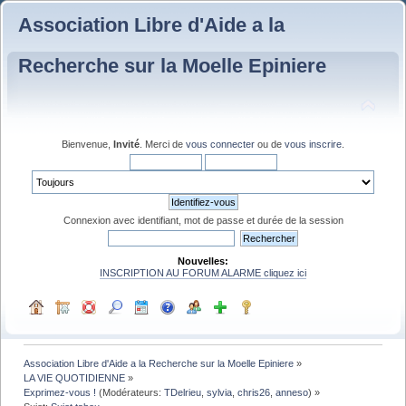
Association Libre d'Aide a la
Recherche sur la Moelle Epiniere
Bienvenue,
Invité
. Merci de
vous connecter
ou de
vous inscrire
.
Connexion avec identifiant, mot de passe et durée de la session
Nouvelles:
INSCRIPTION AU FORUM ALARME cliquez ici
Association Libre d'Aide a la Recherche sur la Moelle Epiniere
»
LA VIE QUOTIDIENNE
»
Exprimez-vous !
(Modérateurs:
TDelrieu
,
sylvia
,
chris26
,
anneso
) »