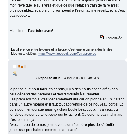
heureux... qui se transforment en cauchemard quand je réalise dans
mon rêve que je suis tétra et que ce que j'etait en train de faire n'est
plus possible... et alors un gros noeud a l'estomac me réveil... et la c'est
pas joyeux...
Mais bon... Faut faire avec!
IP archivée
La différence entre le génie et la bêtise, c'est que le génie a des limites.
Mes tests vidéos:
https://www.facebook.com/Tetraprooved
Bull
«
Réponse #8 le:
04 mai 2012 à 19:48:51 »
je pense que pour tous les handis, il y a des hauts et des (très) bas,
cela dépend des périodes et des difficultés à surmonter.
Les premiers mois, c'est généralement dur car on plonge en un instant
dans un autre monde et il faut tout apprendre de ce nouveau corps. Et
puis pour l'entourage aussi ça chamboule beaucoup, il y a ceux qui
font bloc autour de toi et ceux qui te lachent. Ca écrême pas mal mais
c'est comme ça !
Avec un peu de temps, je trouve qu'on récupère plus de sérénité...
jusqu'aux prochaines emmerdes de santé !