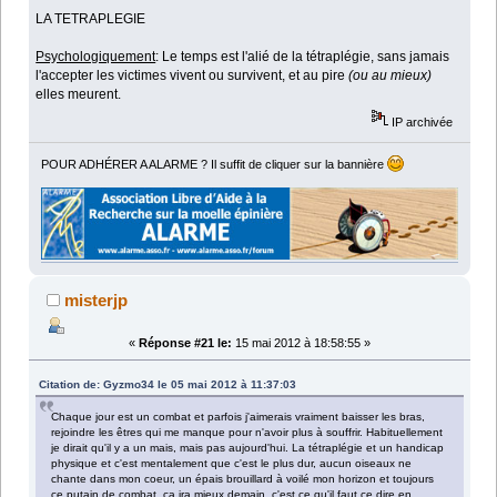
LA TETRAPLEGIE
Psychologiquement
: Le temps est l'alié de la tétraplégie, sans jamais
l'accepter les victimes vivent ou survivent, et au pire
(ou au mieux)
elles meurent.
IP archivée
POUR ADHÉRER A ALARME ? Il suffit de cliquer sur la bannière
misterjp
«
Réponse #21 le:
15 mai 2012 à 18:58:55 »
Citation de: Gyzmo34 le 05 mai 2012 à 11:37:03
Chaque jour est un combat et parfois j'aimerais vraiment baisser les bras,
rejoindre les êtres qui me manque pour n'avoir plus à souffrir. Habituellement
je dirait qu'il y a un mais, mais pas aujourd'hui. La tétraplégie et un handicap
physique et c'est mentalement que c'est le plus dur, aucun oiseaux ne
chante dans mon coeur, un épais brouillard à voilé mon horizon et toujours
ce putain de combat, ça ira mieux demain, c'est ce qu'il faut ce dire en