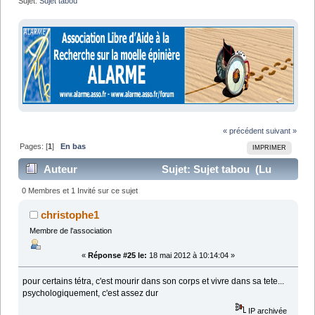
Sujet:
Sujet tabou
« précédent
suivant »
Pages: [
1
]
En bas
IMPRIMER
Auteur
Sujet: Sujet tabou (Lu
19912 fois)
0 Membres et 1 Invité sur ce sujet
christophe1
Membre de l'association
«
Réponse #25 le:
18 mai 2012 à 10:14:04 »
pour certains tétra, c'est mourir dans son corps et vivre dans sa tete...
psychologiquement, c'est assez dur
IP archivée