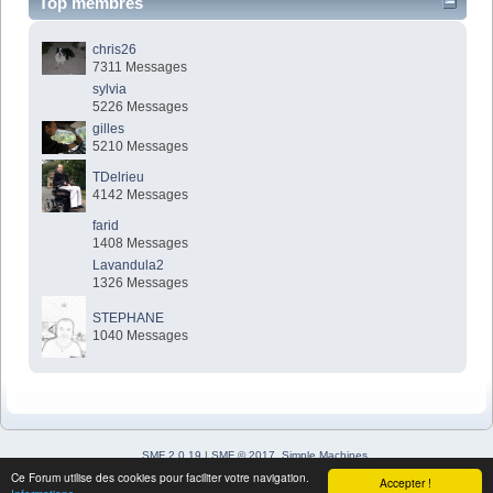
Top membres
chris26
7311 Messages
sylvia
5226 Messages
gilles
5210 Messages
TDelrieu
4142 Messages
farid
1408 Messages
Lavandula2
1326 Messages
STEPHANE
1040 Messages
SMF 2.0.19
|
SMF © 2017
,
Simple Machines
Simple Audio Video Embedder
Ce Forum utilise des cookies pour faciliter votre navigation.
Accepter !
SimplePortal 2.3.7 © 2008-2026, SimplePortal