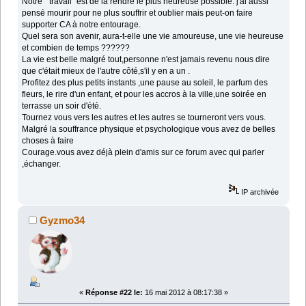
Notre " travail" est de la rendre le plus heureuse possible. j'ai aussi
pensé mourir pour ne plus souffrir et oublier mais peut-on faire
supporter CA à notre entourage.
Quel sera son avenir, aura-t-elle une vie amoureuse, une vie heureuse
et combien de temps ??????
La vie est belle malgré tout,personne n'est jamais revenu nous dire
que c'était mieux de l'autre côté,s'il y en a un .
Profitez des plus petits instants ,une pause au soleil, le parfum des
fleurs, le rire d'un enfant, et pour les accros à la ville,une soirée en
terrasse un soir d'été.
Tournez vous vers les autres et les autres se tourneront vers vous.
Malgré la souffrance physique et psychologique vous avez de belles
choses à faire
Courage.vous avez déjà plein d'amis sur ce forum avec qui parler
,échanger.
IP archivée
Gyzmo34
«
Réponse #22 le:
16 mai 2012 à 08:17:38 »