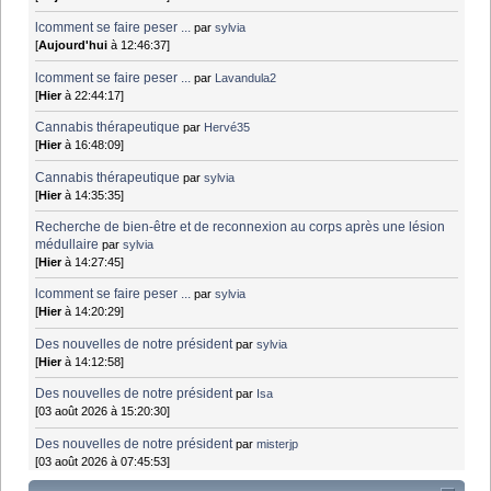
lcomment se faire peser ...
par
sylvia
[
Aujourd'hui
à 12:46:37]
lcomment se faire peser ...
par
Lavandula2
[
Hier
à 22:44:17]
Cannabis thérapeutique
par
Hervé35
[
Hier
à 16:48:09]
Cannabis thérapeutique
par
sylvia
[
Hier
à 14:35:35]
Recherche de bien-être et de reconnexion au corps après une lésion
médullaire
par
sylvia
[
Hier
à 14:27:45]
lcomment se faire peser ...
par
sylvia
[
Hier
à 14:20:29]
Des nouvelles de notre président
par
sylvia
[
Hier
à 14:12:58]
Des nouvelles de notre président
par
Isa
[03 août 2026 à 15:20:30]
Des nouvelles de notre président
par
misterjp
[03 août 2026 à 07:45:53]