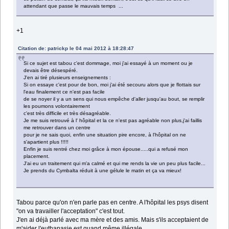
attendant que passe le mauvais temps ...
+1
Citation de: patrickp le 04 mai 2012 à 18:28:47
Si ce sujet est tabou c'est dommage, moi j'ai essayé à un moment ou je
devais être désespéré.
J'en ai tiré plusieurs enseignements :
Si on essaye c'est pour de bon, moi j'ai été secouru alors que je flottais sur
l'eau finalement ce n'est pas facile
de se noyer il y a un sens qui nous empêche d'aller jusqu'au bout, se remplir
les poumons volontairement
c'est très difficile et très désagréable.
Je me suis retrouvé à l' hôpital et la ce n'est pas agréable non plus,j'ai faillis
me retrouver dans un centre
pour je ne sais quoi, enfin une situation pire encore, à l'hôpital on ne
s'apartient plus !!!!!
Enfin je suis rentré chez moi grâce à mon épouse.....qui a refusé mon
placement.
J'ai eu un traitement qui m'a calmé et qui me rends la vie un peu plus facile...
Je prends du Cymbalta réduit à une gélule le matin et ça va mieux!
Tabou parce qu'on n'en parle pas en centre. A l'hôpital les psys disent
"on va travailler l'acceptation" c'est tout.
J'en ai déjà parlé avec ma mère et des amis. Mais s'ils acceptaient de
m'aider l'euthanasie est quand même illégale.