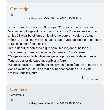
misterjp
«
Réponse #5 le:
04 mai 2012 à 15:34:00 »
Je suis tétra depuis bientot 3 ans, j'ai 22 ans la semaine prochaine.
Moi c'est en plongeant dans une piscine, lors d'une soirée avec des
amis où j'avais bu et fumé un joint; je ne peux en vouloir qu'à moi-
même. J'ai foutu ma vie en l'air alors que j'avais tout pour être heureux,
et j'ai fait du mal à ma famille.
Dès le début j'ai compris ce que serait ma vie, dans l'hélico qui
m'emmenait au centre spécialisé j'espérais qu'on s'écrase.
C'est pas être en fauteuil qui me gène le plus, c'est la dépendance.
Tous les gestes de base impossibles à faire.
Ma famille m'aide énormément, mais voilà à mon âge j'en ai marre, j'en
viens à avoir beaucoup de mal à supporter certains que je vois
presque tous les jours.
IP archivée
anneso
Moderateur
«
Réponse #4 le:
04 mai 2012 à 15:31:38 »