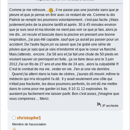
Comme je me retrouve...
, il ne passe pas une journée sans que je
pleure et que je pense en finir avec ce restant de vie. Comme tu dis
Patrick se remplir les poumons volontairement.. c'est pas facile..j'étais
justement près de la piscine tantôt et après 30 à 45 minutes environ
que je suis seul et ma blonde ne vient pas voir ce que je fais..alors je
me dis...on recule et bascule dans la piscine en prenant une bonne
respiration,..j'ai pas été capable..sauf que ça aurait pu passer pour un
accident. De l'autre façon,on va savoir que j'ai gobé une série de
pilules que je sais que je vais m'endormir et que le coeur va flanché.
Mais j'attends.. encore. J'ai 58 ans et j'ai fait une chute de 50 pieds en
voulant sauver un perroquet en fuite...ça va faire deux ans le 3 juin
2012.J'ai un fils de 27 ans et une fille de 24 ans.. alors la culpabilité !!!
C'est le combat de ma vie...rester en vie. J'en ai une vie derrière.
Quand j'ai atterri dans la haie de cèdres...j'aurais dû mourir..même le
médecin qui m'a récupéré l'a dit. Il y avait seulement une côte qui
n'était pas fracturée, les deux poumons perforés, ils ont dû me mettre
dans le coma pour me garder ici bas, 9 10 11 12 explosées. Ils
auraient pu facilement me laisser partir. Bon c'est assez, j'imagine que
vous comprenez.... Merci.
IP archivée
christophe1
Membre de l'association