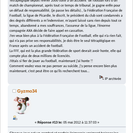
Tétraplégique depuis février 2000 suite a un accident de football lors d’un
match de championnat, après tout ce temps de tribunal, je gagne enfin pour
un défaut de responsabilité, (je passe les détails)., la Fédération Française de
Football, la ligue de Picardie, le discrit, le président du club sont condamnés a
des degrés différents a m’indemniser, m’ayant laissé sans rien depuis tout ce
temps, abandonné a mes souffrances, l’assureur de la ligue, l’énorme
compagnie AXA décide de faire appel en cassation.
J’en veux bien plus à la Fédération Française de Football, elle qui n’a rien fait,
qui n’a pas prise ses responsabilités, je dois être le seul tétraplégique en
France après un accident de football.
La FFF, qui est la plus grande fédération de sport devrait avoir honte, elle qui
compte plus de deux millions de licenciés.
J’étais si fier de jouer au football, maintenant j’ai honte !!
Comment voulez vous ne pas penser au suicide, j’y pense encore bien plus
maintenant, c’est peut être ce qu’ils recherchent tous…
IP archivée
Gyzmo34
«
Réponse #13 le:
05 mai 2012 à 11:37:03 »