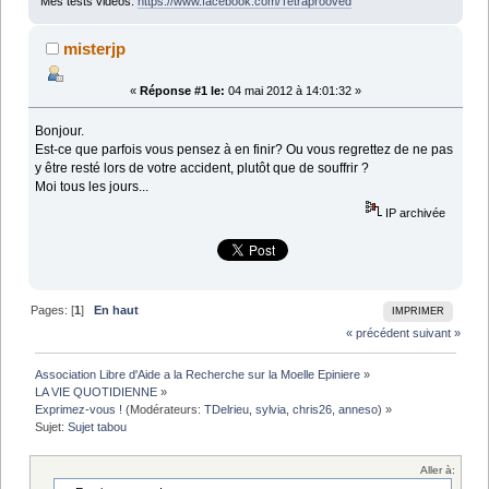
Mes tests vidéos:
https://www.facebook.com/Tetraprooved
misterjp
«
Réponse #1 le:
04 mai 2012 à 14:01:32 »
Bonjour.
Est-ce que parfois vous pensez à en finir? Ou vous regrettez de ne pas
y être resté lors de votre accident, plutôt que de souffrir ?
Moi tous les jours...
IP archivée
Pages: [
1
]
En haut
IMPRIMER
« précédent
suivant »
Association Libre d'Aide a la Recherche sur la Moelle Epiniere
»
LA VIE QUOTIDIENNE
»
Exprimez-vous !
(Modérateurs:
TDelrieu
,
sylvia
,
chris26
,
anneso
) »
Sujet:
Sujet tabou
Aller à: