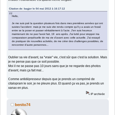
Citation de: bagjer le 04 mai 2012 à 16:17:12
Hello,
Je me suis psé la question plusieurs fois dans mes premières années qui ont
suivies l'accident mais je me suis vite rendu compte qu'il y a avais un fossé
entre se la poser et passer véritablement à l'acte. J'en suis heureux
maintenant de ne pas l'avoir fait, 19 ans après. J'ai lutté pour stopper ma
comparaison perpétuelle de ma vie d'avant avec celle actuelle. J'ai essayé
de pratiquer de nouvelles activités, de me créer des challenges possibles, de
rencontrer d'autre personnes...
Oublier sa vie d'avant, sa "vraie" vie, c'est sûr que c'est la solution. Mais
je ne pense pas que ce soit possible.
Moi il ne se passe pas 10 jours sans que je ne regarde des photos
d'avant, mais ça fait mal...
Comme antidépresseur depuis que je prends un comprimé de
citalopram le soir, je ne pleure plus. Et quand ça va pas, je prends un
xanax en plus.
IP archivée
benito74