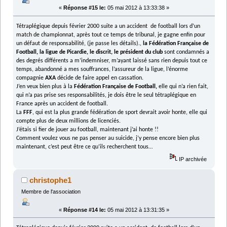
«
Réponse #15 le:
05 mai 2012 à 13:33:38 »
Tétraplégique depuis février 2000 suite a un accident de football lors d’un
match de championnat, après tout ce temps de tribunal, je gagne enfin pour
un défaut de responsabilité, (je passe les détails).,
la
Fédération Française de
Football, la ligue de Picardie, le discrit, le président du club
sont condamnés a
des degrés différents a m’indemniser, m’ayant laissé sans rien depuis tout ce
temps, abandonné a mes souffrances, l’assureur de la ligue, l’énorme
compagnie
AXA
décide de faire appel en cassation.
J’en veux bien plus à la
Fédération Française de Football,
elle qui n’a rien fait,
qui n’a pas prise ses responsabilités, je dois être le seul tétraplégique en
France après un accident de football.
La
FFF
, qui est la plus grande fédération de sport devrait avoir honte, elle qui
compte plus de deux millions de licenciés.
J’étais si fier de jouer au football, maintenant j’ai honte !!
Comment voulez vous ne pas penser au suicide, j’y pense encore bien plus
maintenant, c’est peut être ce qu’ils recherchent tous…
IP archivée
christophe1
Membre de l'association
«
Réponse #14 le:
05 mai 2012 à 13:31:35 »