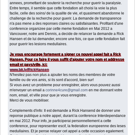
annees, promettant de soutenir la recherche pour guerir la paralysie.
Entre temps, il semble que cette fondation ait choisi la voie la plus
facile, celle des soins/ de la qualite de vie, et quasiment abandonne le
challenge de la recherche pour guerir. La demande de transparence
n'a pas mene a des reponses claires ou satisfaisantes. Profitant d'une
conference organizee par cette meme fondation en Mai 2012 a
Vancouver, notre ami Dennis, a decide de relancer la demande a Rick
Hansen et de lui demander, encore une fois, ce que cette fondation fait
pour guerir les lesions medullaires.
Je vous encourage fortement a signer ce nouvel appel fait a Rick
Hansen. Pour ce faire il vous suffit d'ajouter votre nom et addresse
email et pays/ville, ici:
www.bit.ly/RickHansen
N'hesitez pas non plus a ajouter les noms des membres de votre
famille ou de vos amis, si ils sont d'accord, bien sur!
Si vous avez un probleme pour enregistrer, alors vous pouvez aussi
m'envoyer un email a
corinne4cure@gmail.com
en me donnant votre
nom, email, et ville pour que je vous enregistre.
Merci de vous mobiliser.
Complements d'info: Il est demande a Rick Hansend de donner une
reponse publique a notre appel, durant la conference Interdependance
en mai 2012. Pour info, je participerai personnellement a cette
conference, pour representer escif, la federation europeenne des leses
medullaires. Et je pense relayer cet appel a cette occasion egalement.