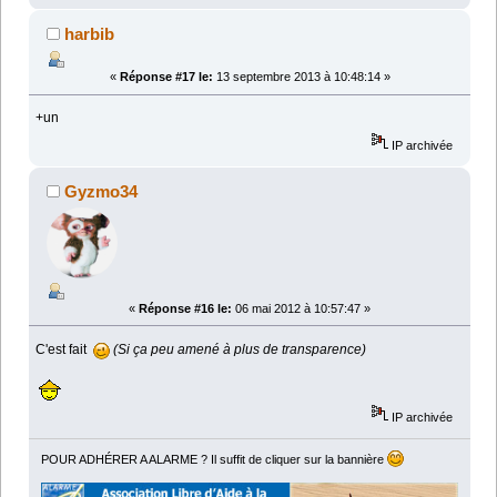
harbib
«
Réponse #17 le:
13 septembre 2013 à 10:48:14 »
+un
IP archivée
Gyzmo34
«
Réponse #16 le:
06 mai 2012 à 10:57:47 »
C'est fait
(Si ça peu amené à plus de transparence)
IP archivée
POUR ADHÉRER A ALARME ? Il suffit de cliquer sur la bannière