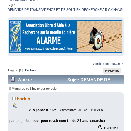
Corinne Jeanmaire
) »
Sujet:
DEMANDE DE TRANSPARENCE ET DE SOUTIEN RECHERCHE A RICK HANSEN 
« précédent
suivant »
Pages: [
1
]
En bas
IMPRIMER
Auteur
Sujet: DEMANDE DE
TRANSPARENCE ET DE SOUTIEN RECHERCHE A
0 Membres et 1 Invité sur ce sujet
RICK HANSEN FOUNDATION (Lu 24638 fois)
harbib
«
Réponse #18 le:
13 septembre 2013 à 10:50:21 »
pardon je ferai tout pour revoir mon fils de 24 ans remarcher
IP archivée