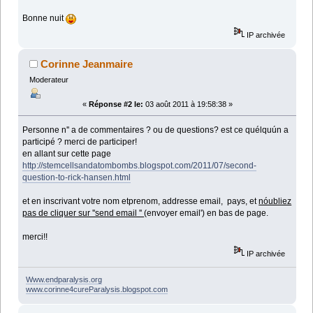
Bonne nuit
IP archivée
Corinne Jeanmaire
Moderateur
«
Réponse #2 le:
03 août 2011 à 19:58:38 »
Personne n'' a de commentaires ? ou de questions? est ce quélquún a
participé ? merci de participer!
en allant sur cette page
http://stemcellsandatombombs.blogspot.com/2011/07/second-
question-to-rick-hansen.html
et en inscrivant votre nom etprenom, addresse email, pays, et
nóubliez
pas de cliquer sur ''send email ''
(envoyer email') en bas de page.
merci!!
IP archivée
Www.endparalysis.org
www.corinne4cureParalysis.blogspot.com