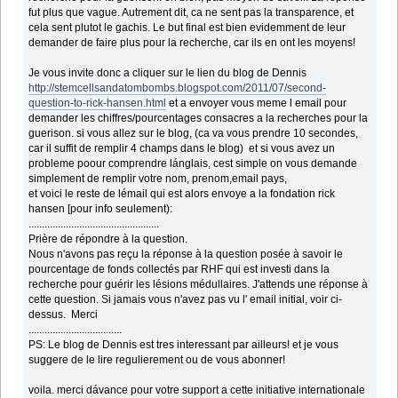
fut plus que vague. Autrement dit, ca ne sent pas la transparence, et
cela sent plutot le gachis. Le but final est bien evidemment de leur
demander de faire plus pour la recherche, car ils en ont les moyens!
Je vous invite donc a cliquer sur le lien du blog de Dennis
http://stemcellsandatombombs.blogspot.com/2011/07/second-
question-to-rick-hansen.html
et a envoyer vous meme l email pour
demander les chiffres/pourcentages consacres a la recherches pour la
guerison. si vous allez sur le blog, (ca va vous prendre 10 secondes,
car il suffit de remplir 4 champs dans le blog) et si vous avez un
probleme poour comprendre lánglais, cest simple on vous demande
simplement de remplir votre nom, prenom,email pays,
et voici le reste de lémail qui est alors envoye a la fondation rick
hansen [pour info seulement):
.................................................
Prière de répondre à la question.
Nous n'avons pas reçu la réponse à la question posée à savoir le
pourcentage de fonds collectés par RHF qui est investi dans la
recherche pour guérir les lésions médullaires. J'attends une réponse à
cette question. Si jamais vous n'avez pas vu l' email initial, voir ci-
dessus. Merci
...................................
PS: Le blog de Dennis est tres interessant par ailleurs! et je vous
suggere de le lire regulierement ou de vous abonner!
voila. merci dávance pour votre support a cette initiative internationale