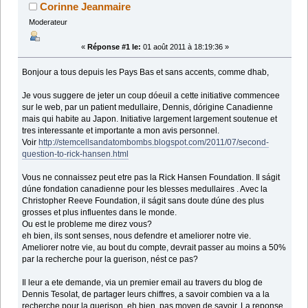
Corinne Jeanmaire
Moderateur
«
Réponse #1 le:
01 août 2011 à 18:19:36 »
Bonjour a tous depuis les Pays Bas et sans accents, comme dhab,
Je vous suggere de jeter un coup dóeuil a cette initiative commencee
sur le web, par un patient medullaire, Dennis, dórigine Canadienne
mais qui habite au Japon. Initiative largement largement soutenue et
tres interessante et importante a mon avis personnel.
Voir
http://stemcellsandatombombs.blogspot.com/2011/07/second-
question-to-rick-hansen.html
Vous ne connaissez peut etre pas la Rick Hansen Foundation. Il ságit
dúne fondation canadienne pour les blesses medullaires . Avec la
Christopher Reeve Foundation, il ságit sans doute dúne des plus
grosses et plus influentes dans le monde.
Ou est le probleme me direz vous?
eh bien, ils sont senses, nous defendre et ameliorer notre vie.
Ameliorer notre vie, au bout du compte, devrait passer au moins a 50%
par la recherche pour la guerison, nést ce pas?
Il leur a ete demande, via un premier email au travers du blog de
Dennis Tesolat, de partager leurs chiffres, a savoir combien va a la
recherche pour la guerison. eh bien, pas moyen de savoir. La reponse