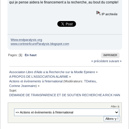
qui je pense aidera le financement a la recherche, au bout du compte!
IP archivée
Www.endparalysis.org
www.corinne4cureParalysis.blogspot.com
Pages: [
1
]
En haut
IMPRIMER
« précédent
suivant »
Association Libre d'Aide a la Recherche sur la Moelle Epiniere
»
A PROPOS DE L'ASSOCIATION ALARME
»
Actions et évènements à l'international
(Modérateurs:
TDelrieu
,
Corinne Jeanmaire
) »
Sujet:
DEMANDE DE TRANSPARENCE ET DE SOUTIEN RECHERCHE A RICK HANSEN
Aller à: