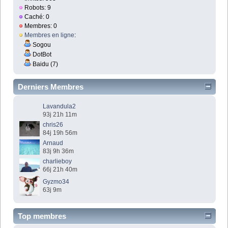
Robots: 9
Caché: 0
Membres: 0
Membres en ligne
:
Sogou
DotBot
Baidu (7)
Derniers Membres
Lavandula2
93j 21h 11m
chris26
84j 19h 56m
Arnaud
83j 9h 36m
charlieboy
66j 21h 40m
Gyzmo34
63j 9m
Top membres