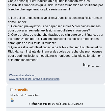
Car je pense qu'il est inacceptable qu une fondation avec les
possibilites financieres qu la Rick Hansen foundation ne soutienne pas
la recherche regeneratrice plus serieusement!
le lien est en anglais mais voici les 3 questions posees a Rick Hansen
dans l ' appel:
1. Combien prevoyez vous de depenser sur les 5 prochaines annees
pour trouver un remede aux lesions medullaires chroniques?
2. Quels projets de recherche (basique ou clinique) seront finances par
les organization de Rick Hansen pour sortir les blesses medullaires
chroniques de leur fauteuil roulant?
3. Quelle est la volonte et capacite de la Rick Hansen Fountation et du
Rick Hansen Institute de financer des voies de recherche prometteuse
pour guerir les lesions medullaires chroniques, a la fois nationalement
et internationalement?
IP archivée
Www.endparalysis.org
www.corinne4cureParalysis.blogspot.com
krevette
Membre de l'association
«
Réponse #11 le:
06 août 2011 à 18:31:12 »