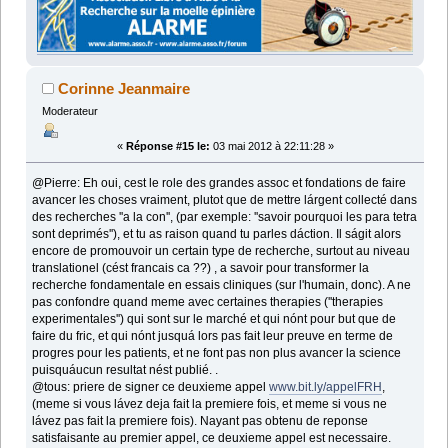
Corinne Jeanmaire
Moderateur
«
Réponse #15 le:
03 mai 2012 à 22:11:28 »
@Pierre: Eh oui, cest le role des grandes assoc et fondations de faire
avancer les choses vraiment, plutot que de mettre lárgent collecté dans
des recherches ''a la con'', (par exemple: ''savoir pourquoi les para tetra
sont deprimés''), et tu as raison quand tu parles dáction. Il ságit alors
encore de promouvoir un certain type de recherche, surtout au niveau
translationel (cést francais ca ??) , a savoir pour transformer la
recherche fondamentale en essais cliniques (sur l'humain, donc). A ne
pas confondre quand meme avec certaines therapies (''therapies
experimentales'') qui sont sur le marché et qui nónt pour but que de
faire du fric, et qui nónt jusquá lors pas fait leur preuve en terme de
progres pour les patients, et ne font pas non plus avancer la science
puisquáucun resultat nést publié. .
@tous: priere de signer ce deuxieme appel
www.bit.ly/appelFRH
,
(meme si vous lávez deja fait la premiere fois, et meme si vous ne
lávez pas fait la premiere fois). Nayant pas obtenu de reponse
satisfaisante au premier appel, ce deuxieme appel est necessaire.