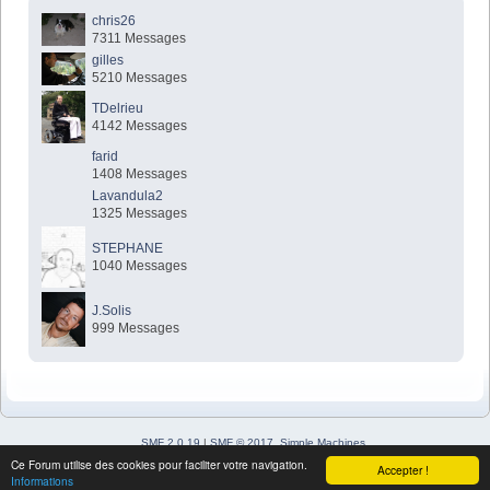
chris26
7311 Messages
gilles
5210 Messages
TDelrieu
4142 Messages
farid
1408 Messages
Lavandula2
1325 Messages
STEPHANE
1040 Messages
J.Solis
999 Messages
SMF 2.0.19
|
SMF © 2017
,
Simple Machines
Simple Audio Video Embedder
Ce Forum utilise des cookies pour faciliter votre navigation.
Accepter !
SimplePortal 2.3.7 © 2008-2026, SimplePortal
Informations