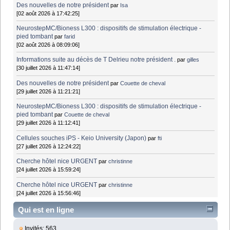
Des nouvelles de notre président
par
Isa
[02 août 2026 à 17:42:25]
NeurostepMC/Bioness L300 : dispositifs de stimulation électrique -
pied tombant
par
farid
[02 août 2026 à 08:09:06]
Informations suite au décès de T Delrieu notre président .
par
gilles
[30 juillet 2026 à 11:47:14]
Des nouvelles de notre président
par
Couette de cheval
[29 juillet 2026 à 11:21:21]
NeurostepMC/Bioness L300 : dispositifs de stimulation électrique -
pied tombant
par
Couette de cheval
[29 juillet 2026 à 11:12:41]
Cellules souches iPS - Keio University (Japon)
par
fti
[27 juillet 2026 à 12:24:22]
Cherche hôtel nice URGENT
par
christinne
[24 juillet 2026 à 15:59:24]
Cherche hôtel nice URGENT
par
christinne
[24 juillet 2026 à 15:56:46]
Qui est en ligne
Invités: 563