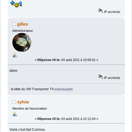
IP archivée
gilles
Administrateur
«
Réponse #4 le:
04 août 2011 à 10:06:01 »
idem
IP archivée
la bible du VW Transporter T4
www.buspirit
.
sylvia
Membre de l'association
«
Réponse #3 le:
03 août 2011 à 22:12:04 »
Voilà c'est fait Corinne.