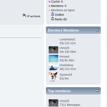
Caché: 0
Membres: 0
Membres en ligne
:
DotBot
IP archivée
Baidu (8)
Derniers Membres
Lavandula2
93j 21h 11m
chris26
84j 19h 56m
Arnaud
83j 9h 36m
charlieboy
66j 21h 41m
Gyzmo34
63j 9m
Top membres
chris26
7311 Messages