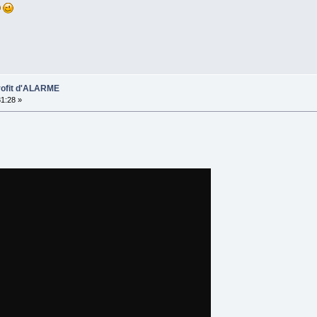
profit d'ALARME
31:28 »