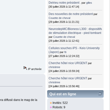
Delrieu notre président .
par
gilles
[30 juillet 2026 à 11:47:14]
Des nouvelles de notre président
par
Couette de cheval
[29 juillet 2026 à 11:21:21]
NeurostepMC/Bioness L300 : dispositifs
de stimulation électrique - pied tombant
par
Couette de cheval
[29 juillet 2026 à 11:12:41]
Cellules souches iPS - Keio University
(Japon)
par
fti
[27 juillet 2026 à 12:24:22]
Cherche hôtel nice URGENT
par
christinne
IP archivée
[24 juillet 2026 à 15:59:24]
Cherche hôtel nice URGENT
par
christinne
[24 juillet 2026 à 15:56:46]
Qui est en ligne
a diffusé dans le mag de la
Invités: 522
Robots: 9