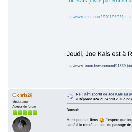
Joe Kals passe par Rouen a
http://www.coterouen.fr/2011/08/25/joe-k
-------------------------------------------------------
Jeudi, Joe Kals est à 
http://www.rouen.fr/evenement/11839-jeu
Re : Défi sportif de Joe Kals au 
chris26
«
Réponse #24 le:
24 août 2011 à 22:
Moderateur
Adepte du forum
Bonsoir
Merci pour les liens
J'espère que tou
santé à la rentrée ou lors du passage d