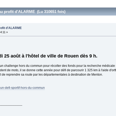
 au profit d'ALARME (Lu 310651 fois)
profit d'ALARME
4:11 »
i 25 août à l'hôtel de ville de Rouen dès 9 h.
e un challenge hors du commun pour récolter des fonds pour la recherche médicale s
ent de moto, il se donne cette année pour défi de parcourir 1 325 km à l'aide d'ort
ant de reprendre sa route par les départementales à destination de Menton.
n-un-defi-sportif-hors-du-commun
----------------------