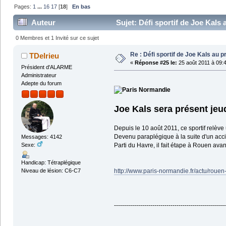
Pages:
1
...
16
17
[
18
]
En bas
Auteur
Sujet: Défi sportif de Joe Kals
0 Membres et 1 Invité sur ce sujet
Re : Défi sportif de Joe Kals au 
TDelrieu
«
Réponse #25 le:
25 août 2011 à 09:4
Président d'ALARME
Administrateur
Adepte du forum
Joe Kals sera présent jeud
Depuis le 10 août 2011, ce sportif relèv
Devenu paraplégique à la suite d'un accid
Messages: 4142
Parti du Havre, il fait étape à Rouen av
Sexe:
Handicap: Tétraplégique
http://www.paris-normandie.fr/actu/roue
Niveau de lésion: C6-C7
-------------------------------------------------------