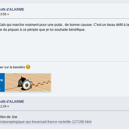
profit d'ALARME
13:55 »
als qui marche vraiment pour une putai.. de bonne causse. C'est un beau défit à la
e du piquan à ce périple que je lui souhaite bénéfique.
er sur la bannière
profit d'ALARME
41:24 »
lles de Joe.
ivers/paraplegique-qui-traversait-france-rackette-127196.html