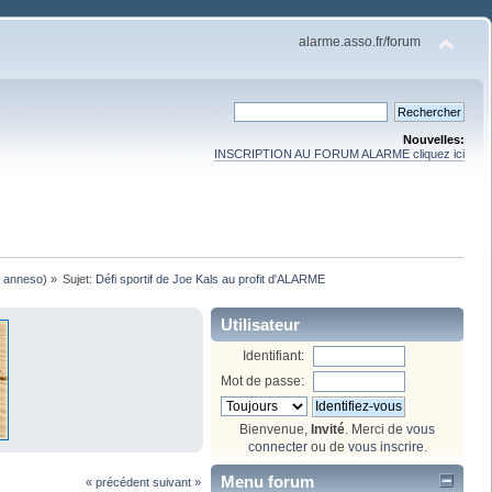
alarme.asso.fr/forum
Nouvelles:
INSCRIPTION AU FORUM ALARME cliquez ici
,
anneso
) »
Sujet:
Défi sportif de Joe Kals au profit d'ALARME
Utilisateur
Identifiant:
Mot de passe:
Bienvenue,
Invité
. Merci de
vous
connecter
ou de
vous inscrire
.
Menu forum
« précédent
suivant »