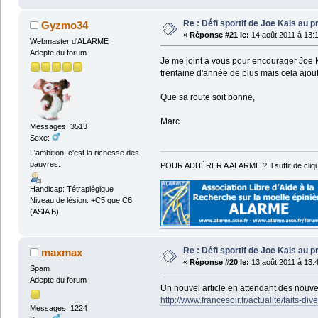
Re : Défi sportif de Joe Kals au 
Gyzmo34
«
Réponse #21 le:
14 août 2011 à 13:
Webmaster d'ALARME
Adepte du forum
Je me joint à vous pour encourager Joe K
trentaine d'année de plus mais cela ajout
Que sa route soit bonne,
Marc
Messages: 3513
Sexe:
L'ambition, c'est la richesse des
pauvres.
POUR ADHÉRER A ALARME ? Il suffit de cliqu
Handicap: Tétraplégique
Niveau de lésion: +C5 que C6
(ASIA B)
Re : Défi sportif de Joe Kals au 
maxmax
«
Réponse #20 le:
13 août 2011 à 13:
Spam
Adepte du forum
Un nouvel article en attendant des nouve
http://www.francesoir.fr/actualite/faits-d
Messages: 1224