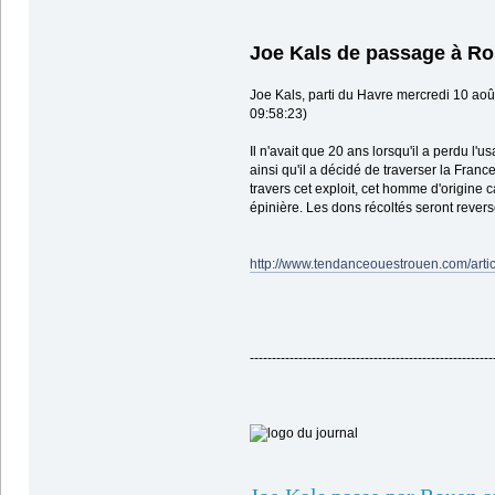
Joe Kals de passage à R
Joe Kals, parti du Havre mercredi 10 août
09:58:23)
Il n'avait que 20 ans lorsqu'il a perdu l
ainsi qu'il a décidé de traverser la Fran
travers cet exploit, cet homme d'origine 
épinière. Les dons récoltés seront rever
http://www.tendanceouestrouen.com/arti
-------------------------------------------------------