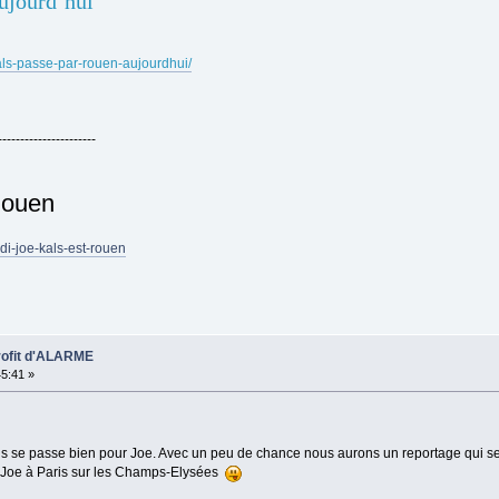
ujourd’hui
als-passe-par-rouen-aujourdhui/
----------------------
Rouen
di-joe-kals-est-rouen
profit d'ALARME
45:41 »
s se passe bien pour Joe. Avec un peu de chance nous aurons un reportage qui ser
e Joe à Paris sur les Champs-Elysées