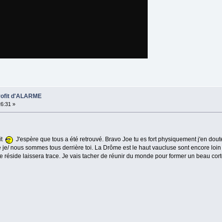
profit d'ALARME
26:31 »
it
J'espère que tous a été retrouvé. Bravo Joe tu es fort physiquement j'en doute
e je/ nous sommes tous derrière toi. La Drôme est le haut vaucluse sont encore loin
 réside laissera trace. Je vais tacher de réunir du monde pour former un beau cort