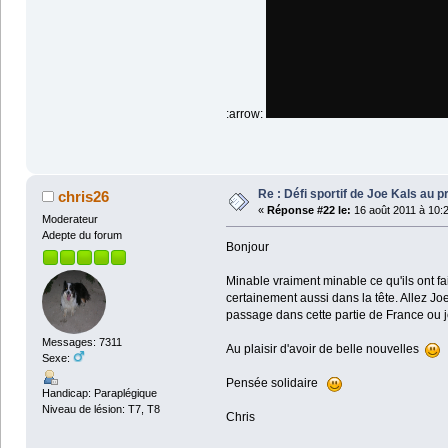
:arrow:
Re : Défi sportif de Joe Kals au 
chris26
«
Réponse #22 le:
16 août 2011 à 10:
Moderateur
Adepte du forum
Bonjour
Minable vraiment minable ce qu'ils ont fa
certainement aussi dans la tête. Allez Jo
passage dans cette partie de France ou je
Messages: 7311
Au plaisir d'avoir de belle nouvelles
Sexe:
Pensée solidaire
Handicap: Paraplégique
Niveau de lésion: T7, T8
Chris