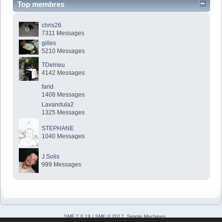
Top membres
chris26
7311 Messages
gilles
5210 Messages
TDelrieu
4142 Messages
farid
1408 Messages
Lavandula2
1325 Messages
STEPHANE
1040 Messages
J.Solis
999 Messages
SMF 2.0.19
|
SMF © 2017
,
Simple Machines