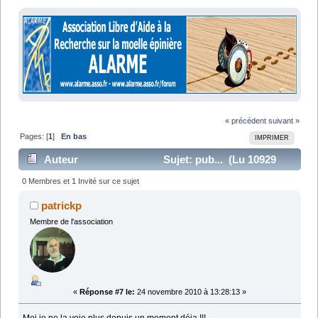
« précédent
suivant »
Pages: [
1
]
En bas
IMPRIMER
Auteur
Sujet: pub... (Lu 10929
fois)
0 Membres et 1 Invité sur ce sujet
patrickp
Membre de l'association
«
Réponse #7 le:
24 novembre 2010 à 13:28:13 »