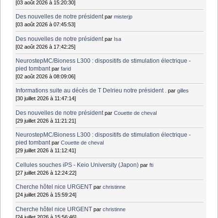
[03 août 2026 à 15:20:30]
Des nouvelles de notre président
par
misterjp
[03 août 2026 à 07:45:53]
Des nouvelles de notre président
par
Isa
[02 août 2026 à 17:42:25]
NeurostepMC/Bioness L300 : dispositifs de stimulation électrique -
pied tombant
par
farid
[02 août 2026 à 08:09:06]
Informations suite au décès de T Delrieu notre président .
par
gilles
[30 juillet 2026 à 11:47:14]
Des nouvelles de notre président
par
Couette de cheval
[29 juillet 2026 à 11:21:21]
NeurostepMC/Bioness L300 : dispositifs de stimulation électrique -
pied tombant
par
Couette de cheval
[29 juillet 2026 à 11:12:41]
Cellules souches iPS - Keio University (Japon)
par
fti
[27 juillet 2026 à 12:24:22]
Cherche hôtel nice URGENT
par
christinne
[24 juillet 2026 à 15:59:24]
Cherche hôtel nice URGENT
par
christinne
[24 juillet 2026 à 15:56:46]