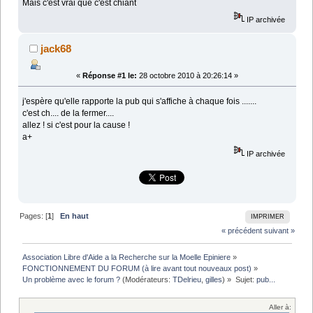
Mais c'est vrai que c'est chiant
IP archivée
jack68
«
Réponse #1 le:
28 octobre 2010 à 20:26:14 »
j'espère qu'elle rapporte la pub qui s'affiche à chaque fois .......
c'est ch.... de la fermer....
allez ! si c'est pour la cause !
a+
IP archivée
Pages: [
1
]
En haut
IMPRIMER
« précédent
suivant »
Association Libre d'Aide a la Recherche sur la Moelle Epiniere
»
FONCTIONNEMENT DU FORUM (à lire avant tout nouveaux post)
»
Un problème avec le forum ?
(Modérateurs:
TDelrieu
,
gilles
) »
Sujet:
pub...
Aller à: