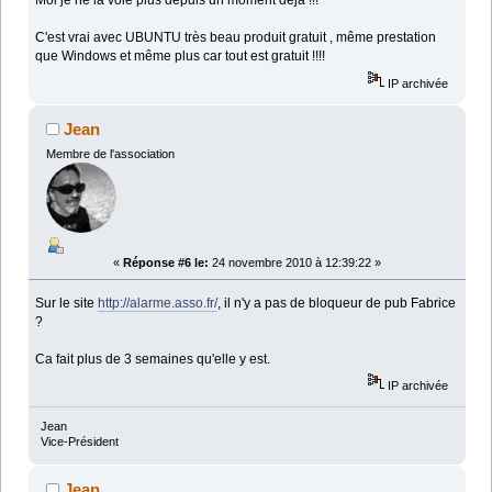
Moi je ne la voie plus depuis un moment déja !!!
C'est vrai avec UBUNTU très beau produit gratuit , même prestation
que Windows et même plus car tout est gratuit !!!!
IP archivée
Jean
Membre de l'association
«
Réponse #6 le:
24 novembre 2010 à 12:39:22 »
Sur le site
http://alarme.asso.fr/
, il n'y a pas de bloqueur de pub Fabrice
?
Ca fait plus de 3 semaines qu'elle y est.
IP archivée
Jean
Vice-Président
Jean