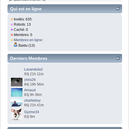
Qui est en ligne
Invités: 635
Robots: 13
Caché: 0
Membres: 0
Membres en ligne
:
Baidu (13)
Derniers Membres
Lavandula2
93j 21h 11m
chris26
84j 19h 56m
Arnaud
83j 9h 36m
charlieboy
66j 21h 41m
Gyzmo34
63j 9m