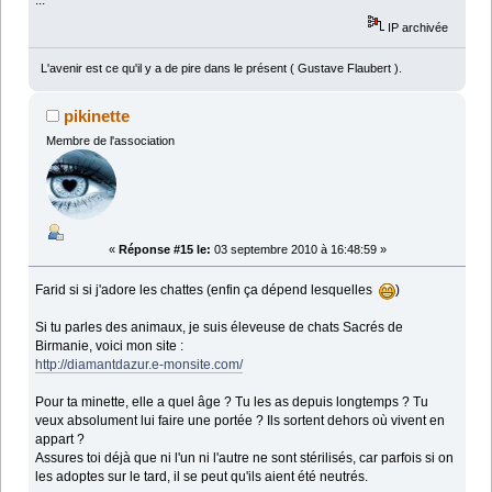
...
IP archivée
L'avenir est ce qu'il y a de pire dans le présent ( Gustave Flaubert ).
pikinette
Membre de l'association
«
Réponse #15 le:
03 septembre 2010 à 16:48:59 »
Farid si si j'adore les chattes (enfin ça dépend lesquelles
)
Si tu parles des animaux, je suis éleveuse de chats Sacrés de
Birmanie, voici mon site :
http://diamantdazur.e-monsite.com/
Pour ta minette, elle a quel âge ? Tu les as depuis longtemps ? Tu
veux absolument lui faire une portée ? Ils sortent dehors où vivent en
appart ?
Assures toi déjà que ni l'un ni l'autre ne sont stérilisés, car parfois si on
les adoptes sur le tard, il se peut qu'ils aient été neutrés.