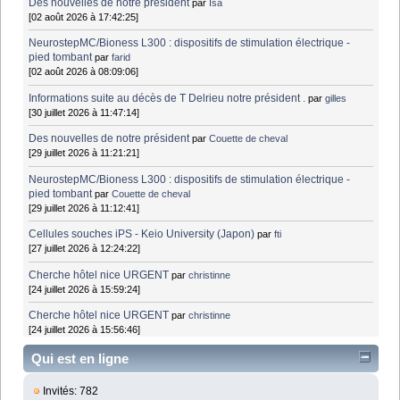
Des nouvelles de notre président
par
Isa
[02 août 2026 à 17:42:25]
NeurostepMC/Bioness L300 : dispositifs de stimulation électrique -
pied tombant
par
farid
[02 août 2026 à 08:09:06]
Informations suite au décès de T Delrieu notre président .
par
gilles
[30 juillet 2026 à 11:47:14]
Des nouvelles de notre président
par
Couette de cheval
[29 juillet 2026 à 11:21:21]
NeurostepMC/Bioness L300 : dispositifs de stimulation électrique -
pied tombant
par
Couette de cheval
[29 juillet 2026 à 11:12:41]
Cellules souches iPS - Keio University (Japon)
par
fti
[27 juillet 2026 à 12:24:22]
Cherche hôtel nice URGENT
par
christinne
[24 juillet 2026 à 15:59:24]
Cherche hôtel nice URGENT
par
christinne
[24 juillet 2026 à 15:56:46]
Qui est en ligne
Invités: 782