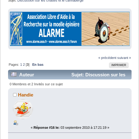
Sujet:
Discussion sur les chattes et le cannaberge
« précédent
suivant »
Pages:
1
2
[
3
]
En bas
IMPRIMER
Auteur
Sujet: Discussion sur les
chattes et le cannaberge (Lu 46621 fois)
0 Membres et 2 Invités sur ce sujet
Handie
«
Réponse #16 le:
03 septembre 2010 à 17:21:19 »