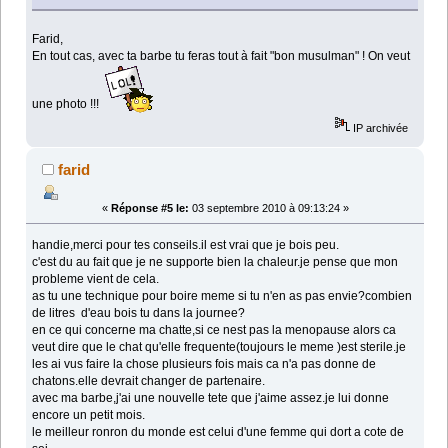
Farid,
En tout cas, avec ta barbe tu feras tout à fait "bon musulman" ! On veut
une photo !!!
IP archivée
farid
«
Réponse #5 le:
03 septembre 2010 à 09:13:24 »
handie,merci pour tes conseils.il est vrai que je bois peu.
c'est du au fait que je ne supporte bien la chaleur.je pense que mon
probleme vient de cela.
as tu une technique pour boire meme si tu n'en as pas envie?combien
de litres d'eau bois tu dans la journee?
en ce qui concerne ma chatte,si ce nest pas la menopause alors ca
veut dire que le chat qu'elle frequente(toujours le meme )est sterile.je
les ai vus faire la chose plusieurs fois mais ca n'a pas donne de
chatons.elle devrait changer de partenaire.
avec ma barbe,j'ai une nouvelle tete que j'aime assez.je lui donne
encore un petit mois.
le meilleur ronron du monde est celui d'une femme qui dort a cote de