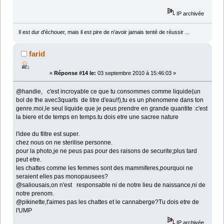
IP archivée
Il est dur d'échouer, mais il est pire de n'avoir jamais tenté de réussir ...
farid
«
Réponse #14 le:
03 septembre 2010 à 15:46:03 »
@handie, c'est incroyable ce que tu consommes comme liquide(un
bol de the avec3quarts de litre d'eau!!),tu es un phenomene dans ton
genre.moi,le seul liquide que je peus prendre en grande quantite :c'est
la biere et de temps en temps.tu dois etre une sacree nature
l'idee du filtre est super.
chez nous on ne sterilise personne.
pour la photo,je ne peus pas pour des raisons de securite;plus tard
peut etre.
les chattes comme les femmes sont des mammiferes,pourquoi ne
seraient elles pas monopausees?
@saliousais,on n'est responsable ni de notre lieu de naissance,ni de
notre prenom.
@pikinette,t'aimes pas les chattes et le cannaberge?Tu dois etre de
l'UMP
IP archivée