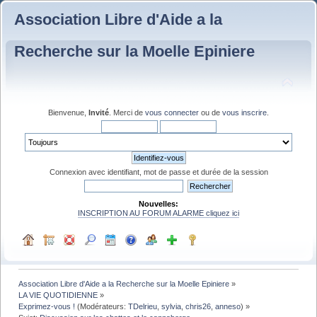
Association Libre d'Aide a la
Recherche sur la Moelle Epiniere
Bienvenue,
Invité
. Merci de
vous connecter
ou de
vous inscrire
.
Connexion avec identifiant, mot de passe et durée de la session
Nouvelles:
INSCRIPTION AU FORUM ALARME cliquez ici
Association Libre d'Aide a la Recherche sur la Moelle Epiniere
»
LA VIE QUOTIDIENNE
»
Exprimez-vous !
(Modérateurs:
TDelrieu
,
sylvia
,
chris26
,
anneso
) »