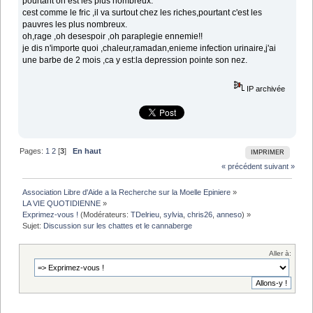
pourtant on est les plus nombreux.
cest comme le fric ,il va surtout chez les riches,pourtant c'est les
pauvres les plus nombreux.
oh,rage ,oh desespoir ,oh paraplegie ennemie!!
je dis n'importe quoi ,chaleur,ramadan,enieme infection urinaire,j'ai
une barbe de 2 mois ,ca y est:la depression pointe son nez.
IP archivée
Pages:
1
2
[
3
]
En haut
IMPRIMER
« précédent
suivant »
Association Libre d'Aide a la Recherche sur la Moelle Epiniere
»
LA VIE QUOTIDIENNE
»
Exprimez-vous !
(Modérateurs:
TDelrieu
,
sylvia
,
chris26
,
anneso
) »
Sujet:
Discussion sur les chattes et le cannaberge
Aller à: