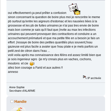
oui effectivement ça peut prêter a confusion
sinon concernant la question de boire plus moi je rencontre le meme
pb surtout qu'entre les aigreurs d'estomac et les nausées liées à la
grossesse et les pb de fuites urinaires je n'ai pas tres envie de boire
mais bon comme je sais qu'il faut que j'evite au max les infections
urinaires qui peuvent provoquer des contractions et conduire a un
accouchement prématuré et que ma petite fille en a besoin je fais un
effort j'essaye de boire des petites quantités plus souvent,l'eau
gazeuse est plus facile a avaler que l'eau plate e je mets parfois un
petit zest de citron dans l'eau ...
voili voila après ma connaissance des félins est assez limité bien que
je sois ingenieur agro (je m'y cnnais plus en vaches, cochons,
moutons et cie
)
allez bon courage a Farid et aux autres !!
anneso
IP archivée
Anne-Sophie
Secrétaire d'ALARME
Handie