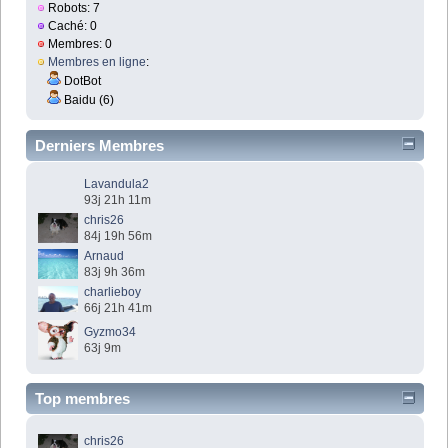
Robots: 7
Caché: 0
Membres: 0
Membres en ligne
:
DotBot
Baidu (6)
Derniers Membres
Lavandula2
93j 21h 11m
chris26
84j 19h 56m
Arnaud
83j 9h 36m
charlieboy
66j 21h 41m
Gyzmo34
63j 9m
Top membres
chris26