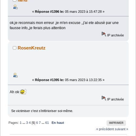
«
Réponse #1396 le:
05 mars 2023 à 15:47:28 »
ok,je reconnais mon erreur ,je m'en excuse ,,j'ai ete abusè par une
fausse info,,je ferais plus attention
IP archivée
RosenKreutz
«
Réponse #1395 le:
05 mars 2023 à 13:22:35 »
Ah ok
IP archivée
Se victimiser c'est s'inférioriser soi-même.
Pages:
1
...
3
4
[
5
]
6
7
...
61
En haut
IMPRIMER
« précédent
suivant »