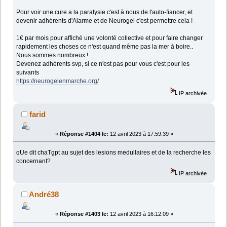
Pour voir une cure a la paralysie c'est à nous de l'auto-fiancer, et
devenir adhérents d'Alarme et de Neurogel c'est permettre cela !
1€ par mois pour affiché une volonté collective et pour faire changer
rapidement les choses ce n'est quand même pas la mer à boire..
Nous sommes nombreux !
Devenez adhérents svp, si ce n'est pas pour vous c'est pour les
suivants
https://neurogelenmarche.org/
IP archivée
farid
«
Réponse #1404 le:
12 avril 2023 à 17:59:39 »
qUe dit chaTgpt au sujet des lesions medullaires et de la recherche les
concernant?
IP archivée
André38
«
Réponse #1403 le:
12 avril 2023 à 16:12:09 »