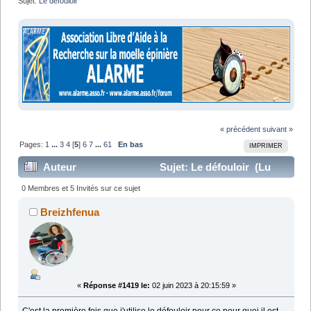
Sujet:
Le défouloir
« précédent
suivant »
Pages:
1
...
3
4
[
5
]
6
7
...
61
En bas
IMPRIMER
Auteur
Sujet: Le défouloir (Lu
1282471 fois)
0 Membres et 5 Invités sur ce sujet
Breizhfenua
«
Réponse #1419 le:
02 juin 2023 à 20:15:59 »