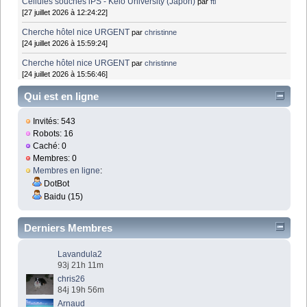
Cellules souches iPS - Keio University (Japon)
par
fti
[27 juillet 2026 à 12:24:22]
Cherche hôtel nice URGENT
par
christinne
[24 juillet 2026 à 15:59:24]
Cherche hôtel nice URGENT
par
christinne
[24 juillet 2026 à 15:56:46]
Qui est en ligne
Invités: 543
Robots: 16
Caché: 0
Membres: 0
Membres en ligne
:
DotBot
Baidu (15)
Derniers Membres
Lavandula2
93j 21h 11m
chris26
84j 19h 56m
Arnaud