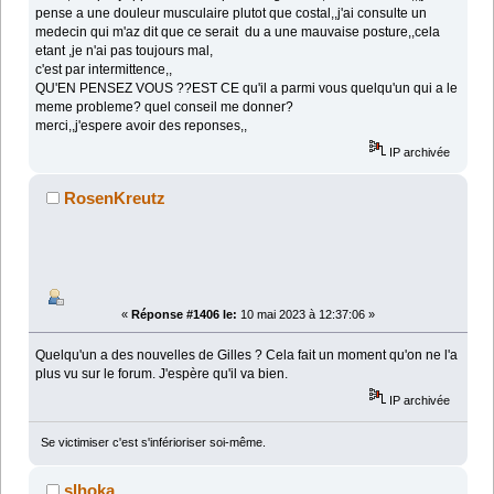
pense a une douleur musculaire plutot que costal,,j'ai consulte un
medecin qui m'az dit que ce serait du a une mauvaise posture,,cela
etant ,je n'ai pas toujours mal,
c'est par intermittence,,
QU'EN PENSEZ VOUS ??EST CE qu'il a parmi vous quelqu'un qui a le
meme probleme? quel conseil me donner?
merci,,j'espere avoir des reponses,,
IP archivée
RosenKreutz
«
Réponse #1406 le:
10 mai 2023 à 12:37:06 »
Quelqu'un a des nouvelles de Gilles ? Cela fait un moment qu'on ne l'a
plus vu sur le forum. J'espère qu'il va bien.
IP archivée
Se victimiser c'est s'inférioriser soi-même.
slhoka