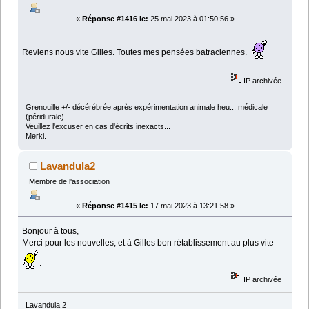
«
Réponse #1416 le:
25 mai 2023 à 01:50:56 »
Reviens nous vite Gilles. Toutes mes pensées batraciennes.
IP archivée
Grenouille +/- décérébrée après expérimentation animale heu... médicale
(péridurale).
Veuillez l'excuser en cas d'écrits inexacts...
Merki.
Lavandula2
Membre de l'association
«
Réponse #1415 le:
17 mai 2023 à 13:21:58 »
Bonjour à tous,
Merci pour les nouvelles, et à Gilles bon rétablissement au plus vite
.
IP archivée
Lavandula 2