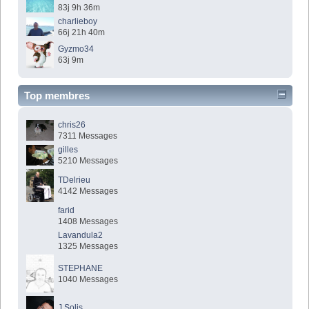
83j 9h 36m
charlieboy
66j 21h 40m
Gyzmo34
63j 9m
Top membres
chris26
7311 Messages
gilles
5210 Messages
TDelrieu
4142 Messages
farid
1408 Messages
Lavandula2
1325 Messages
STEPHANE
1040 Messages
J.Solis