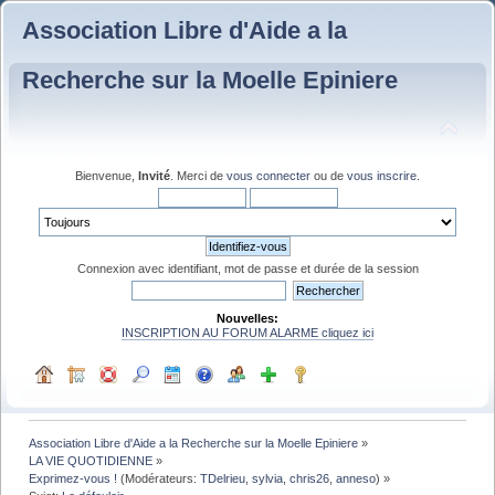
Association Libre d'Aide a la
Recherche sur la Moelle Epiniere
Bienvenue,
Invité
. Merci de
vous connecter
ou de
vous inscrire
.
Connexion avec identifiant, mot de passe et durée de la session
Nouvelles:
INSCRIPTION AU FORUM ALARME cliquez ici
Association Libre d'Aide a la Recherche sur la Moelle Epiniere
»
LA VIE QUOTIDIENNE
»
Exprimez-vous !
(Modérateurs:
TDelrieu
,
sylvia
,
chris26
,
anneso
) »