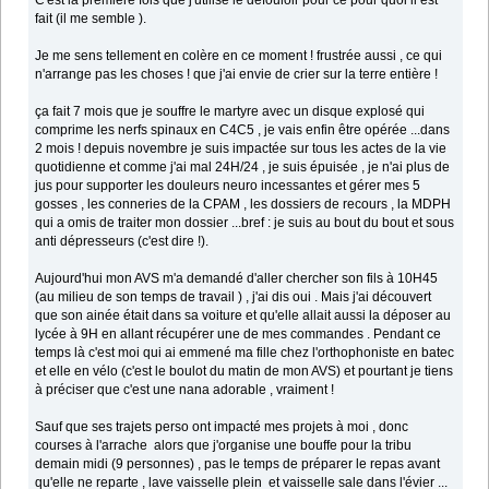
C'est la première fois que j'utilise le défouloir pour ce pour quoi il est
fait (il me semble ).
Je me sens tellement en colère en ce moment ! frustrée aussi , ce qui
n'arrange pas les choses ! que j'ai envie de crier sur la terre entière !
ça fait 7 mois que je souffre le martyre avec un disque explosé qui
comprime les nerfs spinaux en C4C5 , je vais enfin être opérée ...dans
2 mois ! depuis novembre je suis impactée sur tous les actes de la vie
quotidienne et comme j'ai mal 24H/24 , je suis épuisée , je n'ai plus de
jus pour supporter les douleurs neuro incessantes et gérer mes 5
gosses , les conneries de la CPAM , les dossiers de recours , la MDPH
qui a omis de traiter mon dossier ...bref : je suis au bout du bout et sous
anti dépresseurs (c'est dire !).
Aujourd'hui mon AVS m'a demandé d'aller chercher son fils à 10H45
(au milieu de son temps de travail ) , j'ai dis oui . Mais j'ai découvert
que son ainée était dans sa voiture et qu'elle allait aussi la déposer au
lycée à 9H en allant récupérer une de mes commandes . Pendant ce
temps là c'est moi qui ai emmené ma fille chez l'orthophoniste en batec
et elle en vélo (c'est le boulot du matin de mon AVS) et pourtant je tiens
à préciser que c'est une nana adorable , vraiment !
Sauf que ses trajets perso ont impacté mes projets à moi , donc
courses à l'arrache alors que j'organise une bouffe pour la tribu
demain midi (9 personnes) , pas le temps de préparer le repas avant
qu'elle ne reparte , lave vaisselle plein et vaisselle sale dans l'évier ...