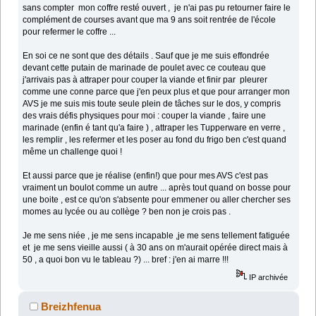
sans compter mon coffre resté ouvert , je n'ai pas pu retourner faire le
complément de courses avant que ma 9 ans soit rentrée de l'école
pour refermer le coffre ...
En soi ce ne sont que des détails . Sauf que je me suis effondrée
devant cette putain de marinade de poulet avec ce couteau que
j'arrivais pas à attraper pour couper la viande et finir par pleurer
comme une conne parce que j'en peux plus et que pour arranger mon
AVS je me suis mis toute seule plein de tâches sur le dos, y compris
des vrais défis physiques pour moi : couper la viande , faire une
marinade (enfin é tant qu'a faire ) , attraper les Tupperware en verre ,
les remplir , les refermer et les poser au fond du frigo ben c'est quand
même un challenge quoi !
Et aussi parce que je réalise (enfin!) que pour mes AVS c'est pas
vraiment un boulot comme un autre ... après tout quand on bosse pour
une boite , est ce qu'on s'absente pour emmener ou aller chercher ses
momes au lycée ou au collège ? ben non je crois pas .
Je me sens niée , je me sens incapable ,je me sens tellement fatiguée
et je me sens vieille aussi ( à 30 ans on m'aurait opérée direct mais à
50 , a quoi bon vu le tableau ?) ... bref : j'en ai marre !!!
IP archivée
Breizhfenua