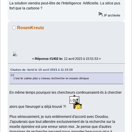
La solution viendra peut-être de l'Intelligence Artificielle. La silice pus
fort que la carbone ?
IP archivée
RosenKreutz
«
Réponse #1402 le:
12 avril 2023 à 15:51:53 »
Citation de: farid le 10 avril 2023 à 11:15:29
c'est le calme plat u niveau recherche et essais clinique
En même temps pourquoi les chercheurs continueraient-ils à chercher
alors que Neurogel a déjà trouvé ?!
Plus sérieusement, je suis entièrement d'accord avec Doudou.
J'ajouterais que tout attendre exclusivement de la recherche sur la
moelle épinière est une erreur selon moi. Je pense que d'autres
domaines de recherche peuvent nous apporter beaucoup plus à