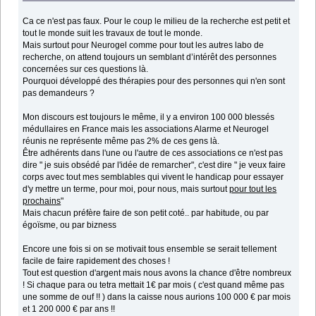
Ca ce n'est pas faux. Pour le coup le milieu de la recherche est petit et
tout le monde suit les travaux de tout le monde.
Mais surtout pour Neurogel comme pour tout les autres labo de
recherche, on attend toujours un semblant d’intérêt des personnes
concernées sur ces questions là.
Pourquoi développé des thérapies pour des personnes qui n'en sont
pas demandeurs ?
Mon discours est toujours le même, il y a environ 100 000 blessés
médullaires en France mais les associations Alarme et Neurogel
réunis ne représente même pas 2% de ces gens là.
Être adhérents dans l'une ou l'autre de ces associations ce n'est pas
dire " je suis obsédé par l'idée de remarcher", c'est dire " je veux faire
corps avec tout mes semblables qui vivent le handicap pour essayer
d'y mettre un terme, pour moi, pour nous, mais surtout
pour tout les
prochains
"
Mais chacun préfère faire de son petit coté.. par habitude, ou par
égoïsme, ou par bizness
Encore une fois si on se motivait tous ensemble se serait tellement
facile de faire rapidement des choses !
Tout est question d'argent mais nous avons la chance d'être nombreux
! Si chaque para ou tetra mettait 1€ par mois ( c'est quand même pas
une somme de ouf !! ) dans la caisse nous aurions 100 000 € par mois
et 1 200 000 € par ans !!