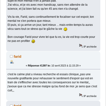
sujet et mon mental n'en a jamais pâti.
J'ai vécu, et je vis avec mon handicap, sans rien attendre de la
science, et j'ai bien fait vu qu'en 45 ans rien n'a changé.
Vis ta vie, Farid, sans continuellement te focaliser sur cet espoir, ton
mental ne s'en portera que mieux.
Et puis, si ça arrive un jour, tant mieux ... mais entre-temps tu auras
vécu sans tout ce stress qui te gâche la vie
Bon courage Farid pour vivre tel que tu es, la vie est trop courte pour
ne pas en profiter
IP archivée
farid
«
Réponse #1397 le:
10 avril 2023 à 11:15:29 »
c'est le calme plat u niveau recherche et essais clinique,,pas une
nouvelle gratifiante pour rehausser le sentiment d'espoir qui est en
train de s'effilocher avec toutes les consequences sur le mental,,
j'avoue que ca me stresse malgre qu'au fond de moi ,je sens que c'est
cuit,,,
IP archivée
farid