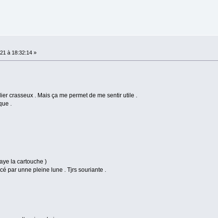
21 à 18:32:14 »
ier crasseux . Mais ça me permet de me sentir utile .
que .
paye la cartouche )
cé par unne pleine lune . Tjrs souriante .