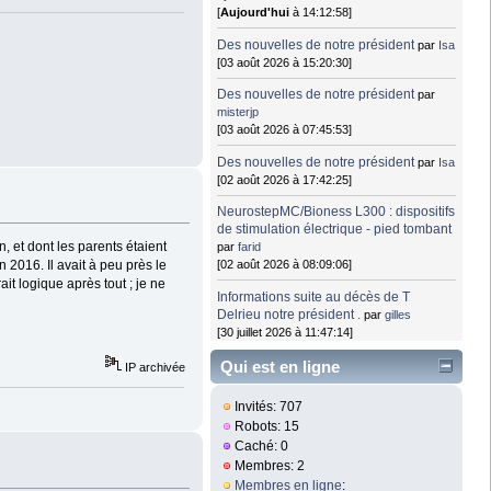
[
Aujourd'hui
à 14:12:58]
Des nouvelles de notre président
par
Isa
[03 août 2026 à 15:20:30]
Des nouvelles de notre président
par
misterjp
[03 août 2026 à 07:45:53]
Des nouvelles de notre président
par
Isa
[02 août 2026 à 17:42:25]
NeurostepMC/Bioness L300 : dispositifs
de stimulation électrique - pied tombant
, et dont les parents étaient
par
farid
n 2016. Il avait à peu près le
[02 août 2026 à 08:09:06]
t logique après tout ; je ne
Informations suite au décès de T
Delrieu notre président .
par
gilles
[30 juillet 2026 à 11:47:14]
Qui est en ligne
IP archivée
Invités: 707
Robots: 15
Caché: 0
Membres: 2
Membres en ligne
: