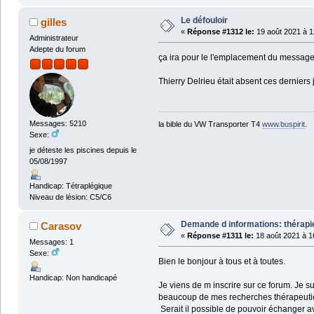
Le défouloir
gilles
«
Réponse #1312 le:
19 août 2021 à 1
Administrateur
Adepte du forum
ça ira pour le l'emplacement du message
Thierry Delrieu était absent ces derniers 
Messages: 5210
la bible du VW Transporter T4
www.buspirit
.
Sexe:
je déteste les piscines depuis le
05/08/1997
Handicap: Tétraplégique
Niveau de lésion: C5/C6
Demande d informations: thérapi
Carasov
«
Réponse #1311 le:
18 août 2021 à 1
Messages: 1
Sexe:
Bien le bonjour à tous et à toutes.
Handicap: Non handicapé
Je viens de m inscrire sur ce forum. Je 
beaucoup de mes recherches thérapeutique
Serait il possible de pouvoir échanger a