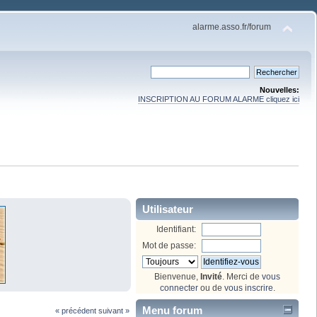
alarme.asso.fr/forum
Nouvelles:
INSCRIPTION AU FORUM ALARME cliquez ici
Utilisateur
Identifiant:
Mot de passe:
Bienvenue,
Invité
. Merci de
vous
connecter
ou de
vous inscrire
.
Menu forum
« précédent
suivant »