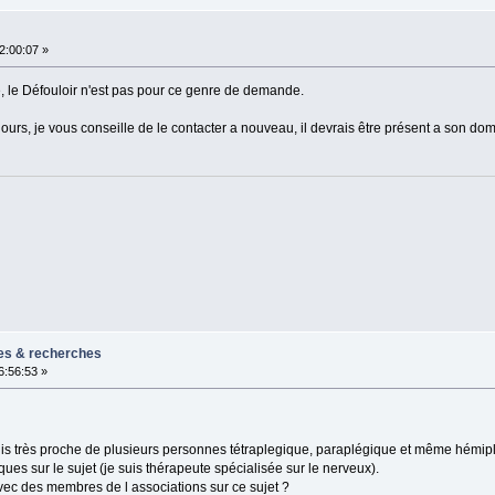
2:00:07 »
, le Défouloir n'est pas pour ce genre de demande.
jours, je vous conseille de le contacter a nouveau, il devrais être présent a son domi
es & recherches
6:56:53 »
suis très proche de plusieurs personnes tétraplegique, paraplégique et même hémip
s sur le sujet (je suis thérapeute spécialisée sur le nerveux).
vec des membres de l associations sur ce sujet ?