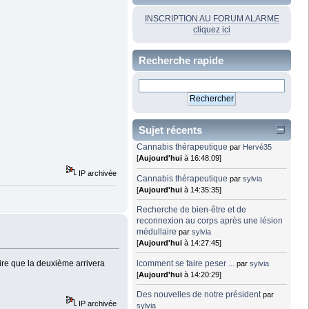
INSCRIPTION AU FORUM ALARME
cliquez ici
Recherche rapide
Sujet récents
Cannabis thérapeutique
par
Hervé35
[
Aujourd'hui
à 16:48:09]
IP archivée
Cannabis thérapeutique
par
sylvia
[
Aujourd'hui
à 14:35:35]
Recherche de bien-être et de
reconnexion au corps après une lésion
médullaire
par
sylvia
[
Aujourd'hui
à 14:27:45]
lcomment se faire peser ...
 dire que la deuxième arrivera
par
sylvia
[
Aujourd'hui
à 14:20:29]
Des nouvelles de notre président
par
IP archivée
sylvia