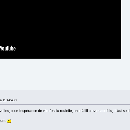
à 11:44:48 »
lles, pour l'espérance de vie c'est la roulette, on a failli crever une fois, il faut se
ment.