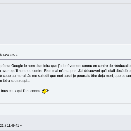
à 14:43:35 »
 tapé sur Google le nom d'un tétra que j'ai brièvement connu en centre de rééducation
avant qu'il sorte du centre. Bien mal m'en a pris. J'ai découvert qu'il était décédé e
oup au moral. Je me suis dit que moi aussi je pourrais être déjà mort, que ce serai
 tétra sous respi...
à tous ceux qui l'ont connu.
1 à 11:49:41 »