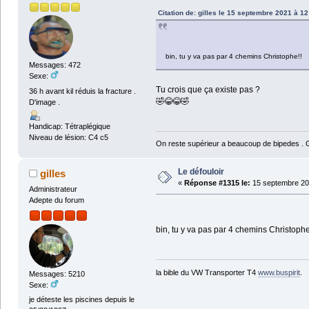
Citation de: gilles le 15 septembre 2021 à 12
bin, tu y va pas par 4 chemins Christophe!!
Messages: 472
Sexe:
Tu crois que ça existe pas ?
36 h avant kil réduis la fracture .
🤣😂😂🤣
D'image .
Handicap: Tétraplégique
Niveau de lésion: C4 c5
On reste supérieur a beaucoup de bipedes . Ga
Le défouloir
gilles
«
Réponse #1315 le:
15 septembre 20
Administrateur
Adepte du forum
bin, tu y va pas par 4 chemins Christophe
la bible du VW Transporter T4
www.buspirit
.
Messages: 5210
Sexe:
je déteste les piscines depuis le