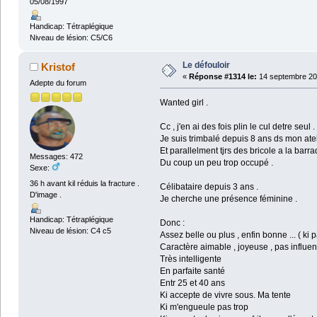
05/08/1997
Handicap: Tétraplégique
Niveau de lésion: C5/C6
Le défouloir
Kristof
«
Réponse #1314 le:
14 septembre 20
Adepte du forum
Wanted girl .
Cc , j'en ai des fois plin le cul detre seul .
Je suis trimbalé depuis 8 ans ds mon atel
Et parallelment tjrs des bricole a la barra
Messages: 472
Du coup un peu trop occupé .
Sexe:
36 h avant kil réduis la fracture .
Célibataire depuis 3 ans .
D'image .
Je cherche une présence féminine .
Handicap: Tétraplégique
Donc :
Niveau de lésion: C4 c5
Assez belle ou plus , enfin bonne ... ( ki 
Caractère aimable , joyeuse , pas influen
Très intelligente
En parfaite santé
Entr 25 et 40 ans
Ki accepte de vivre sous. Ma tente
Ki m'engueule pas trop