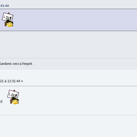
:31:44
rdons ceci a l'esprit .
21 à 12:31:44 »
!!