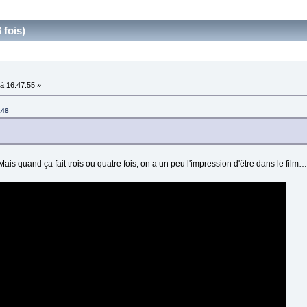
 fois)
à 16:47:55 »
:48
 Mais quand ça fait trois ou quatre fois, on a un peu l'impression d'être dans le film…