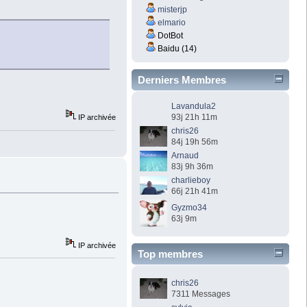
misterjp
elmario
DotBot
Baidu (14)
Derniers Membres
Lavandula2
93j 21h 11m
IP archivée
chris26
84j 19h 56m
Arnaud
83j 9h 36m
charlieboy
66j 21h 41m
Gyzmo34
63j 9m
IP archivée
Top membres
chris26
7311 Messages