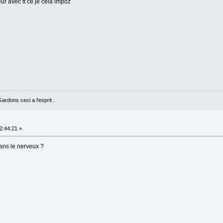
ur avec tt ce je cela impoz
rdons ceci a l'esprit .
2:44:21 »
dans le nerveux ?