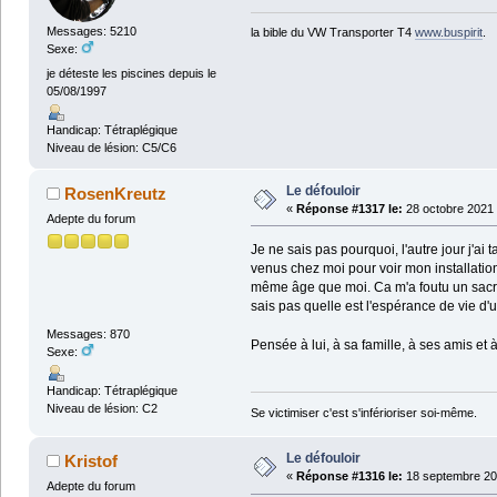
Messages: 5210
la bible du VW Transporter T4
www.buspirit
.
Sexe:
je déteste les piscines depuis le
05/08/1997
Handicap: Tétraplégique
Niveau de lésion: C5/C6
Le défouloir
RosenKreutz
«
Réponse #1317 le:
28 octobre 2021 
Adepte du forum
Je ne sais pas pourquoi, l'autre jour j'ai
venus chez moi pour voir mon installation 
même âge que moi. Ca m'a foutu un sacré c
sais pas quelle est l'espérance de vie d'un
Messages: 870
Pensée à lui, à sa famille, à ses amis et 
Sexe:
Handicap: Tétraplégique
Niveau de lésion: C2
Se victimiser c'est s'inférioriser soi-même.
Le défouloir
Kristof
«
Réponse #1316 le:
18 septembre 202
Adepte du forum