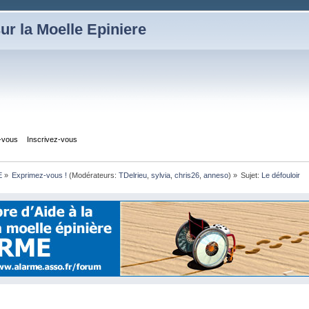
ur la Moelle Epiniere
z-vous
Inscrivez-vous
E
»
Exprimez-vous !
(Modérateurs:
TDelrieu
,
sylvia
,
chris26
,
anneso
) »
Sujet:
Le défouloir