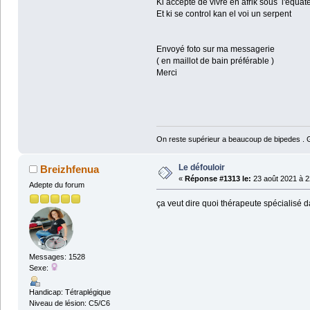
Ki accepte de vivre en afrik sous l'équate
Et ki se control kan el voi un serpent
Envoyé foto sur ma messagerie
( en maillot de bain préférable )
Merci
On reste supérieur a beaucoup de bipedes . Ga
Le défouloir
Breizhfenua
«
Réponse #1313 le:
23 août 2021 à 2
Adepte du forum
ça veut dire quoi thérapeute spécialisé 
Messages: 1528
Sexe:
Handicap: Tétraplégique
Niveau de lésion: C5/C6