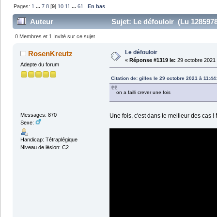
Pages:
1
...
7
8
[
9
]
10
11
...
61
En bas
Auteur
Sujet: Le défouloir (Lu 1285978
0 Membres et 1 Invité sur ce sujet
Le défouloir
RosenKreutz
«
Réponse #1319 le:
29 octobre 2021 
Adepte du forum
Citation de: gilles le 29 octobre 2021 à 11:44
on a failli crever une fois
Messages: 870
Une fois, c'est dans le meilleur des cas !
Sexe:
Handicap: Tétraplégique
Niveau de lésion: C2