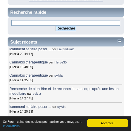
Recherche rapide
Sujet récents
lcomment se faire peser ...
par
Lavandula2
[
Hier
à 22:44:17]
Cannabis thérapeutique
par
Hervé35
[
Hier
à 16:48:09]
Cannabis thérapeutique
par
sylvia
[
Hier
à 14:35:35]
Recherche de bien-être et de reconnexion au corps après une lésion
médullaire
par
sylvia
[
Hier
à 14:27:45]
lcomment se faire peser ...
par
sylvia
[
Hier
à 14:20:29]
Des nouvelles de notre président
par
sylvia
Ce Forum utilise des cookies pour faciliter votre navigation.
Accepter !
[
Hier
à 14:12:58]
Informations