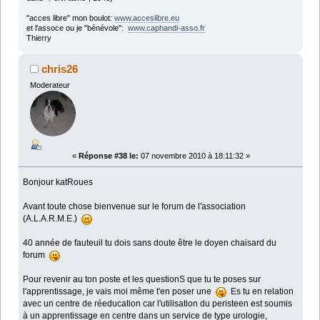
"acces libre" mon boulot:
www.acceslibre.eu
et l'assoce ou je "bénévole":
www.caphandi-asso.fr
Thierry
chris26
Moderateur
«
Réponse #38 le:
07 novembre 2010 à 18:11:32 »
Bonjour katRoues
Avant toute chose bienvenue sur le forum de l'association
(A.L.A.R.M.E.)
40 année de fauteuil tu dois sans doute être le doyen chaisard du
forum
Pour revenir au ton poste et les questionS que tu te poses sur
l'apprentissage, je vais moi même t'en poser une
Es tu en relation
avec un centre de réeducation car l'utilisation du peristeen est soumis
à un apprentissage en centre dans un service de type urologie,