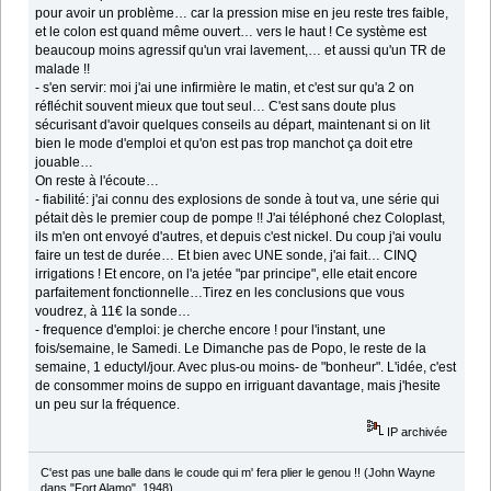
pour avoir un problème… car la pression mise en jeu reste tres faible,
et le colon est quand même ouvert… vers le haut ! Ce système est
beaucoup moins agressif qu'un vrai lavement,… et aussi qu'un TR de
malade !!
- s'en servir: moi j'ai une infirmière le matin, et c'est sur qu'a 2 on
réfléchit souvent mieux que tout seul… C'est sans doute plus
sécurisant d'avoir quelques conseils au départ, maintenant si on lit
bien le mode d'emploi et qu'on est pas trop manchot ça doit etre
jouable…
On reste à l'écoute…
- fiabilité: j'ai connu des explosions de sonde à tout va, une série qui
pétait dès le premier coup de pompe !! J'ai téléphoné chez Coloplast,
ils m'en ont envoyé d'autres, et depuis c'est nickel. Du coup j'ai voulu
faire un test de durée… Et bien avec UNE sonde, j'ai fait… CINQ
irrigations ! Et encore, on l'a jetée "par principe", elle etait encore
parfaitement fonctionnelle…Tirez en les conclusions que vous
voudrez, à 11€ la sonde…
- frequence d'emploi: je cherche encore ! pour l'instant, une
fois/semaine, le Samedi. Le Dimanche pas de Popo, le reste de la
semaine, 1 eductyl/jour. Avec plus-ou moins- de "bonheur". L'idée, c'est
de consommer moins de suppo en irriguant davantage, mais j'hesite
un peu sur la fréquence.
IP archivée
C'est pas une balle dans le coude qui m' fera plier le genou !! (John Wayne
dans "Fort Alamo", 1948)