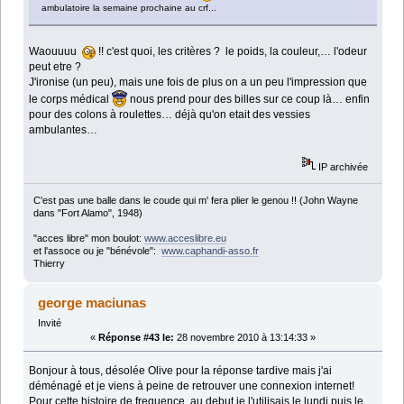
ambulatoire la semaine prochaine au crf...
Waouuuu
!! c'est quoi, les critères ? le poids, la couleur,… l'odeur
peut etre ?
J'ironise (un peu), mais une fois de plus on a un peu l'impression que
le corps médical
nous prend pour des billes sur ce coup là… enfin
pour des colons à roulettes… déjà qu'on etait des vessies
ambulantes…
IP archivée
C'est pas une balle dans le coude qui m' fera plier le genou !! (John Wayne
dans "Fort Alamo", 1948)
"acces libre" mon boulot:
www.acceslibre.eu
et l'assoce ou je "bénévole":
www.caphandi-asso.fr
Thierry
george maciunas
Invité
«
Réponse #43 le:
28 novembre 2010 à 13:14:33 »
Bonjour à tous, désolée Olive pour la réponse tardive mais j'ai
déménagé et je viens à peine de retrouver une connexion internet!
Pour cette histoire de frequence, au debut je l'utilisais le lundi puis le