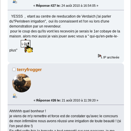
«
Réponse #27 le:
24 août 2010 à 16:54:05 »
YESSS , etant au centre de reeducation de Verdaich j'ai parler
du"Peristeen irrigation", oui ils connaissent et l'on vu lors d'une
demonstration par un revendeur.
pour le coup des qu'ils vont les recevoirs je serais le 1er cobaye de la
maison. alors moi aussi je vais jouer avec vous a " qui-qu'en-pete-le-
plus"
IP archivée
terryfrogger
«
Réponse #26 le:
21 août 2010 à 11:39:20 »
Ahhhhh quel bonheur !
je viens de m'y remettre et force est de constater qu'avec le concours
de mon infirmière nous avons réussi une irrigation de toute beauté ! (si
l'on peut dire !)
En effet cette fois la tornade a tout emporté sur son passage, je me