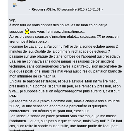
«
Réponse #32 le:
03 septembre 2010 à 15:51:31 »
yop,
à mon tour de vous donner des nouvelles de mon colon car je
suppose
que vous fremissez d'impatience…
Apres plusieurs séances d'irrigation plutot…
radieuses
(?) je peux en
tirer un petit bilan perso :
- comme toi Lavandula, j'ai connu l'effroi de la sonde éclatée apres 2
minutes de jeu. Qualité de la gomme ? rechapage défectueux ?
passage sur une plaque de titane tombée de l'appareil qui précédait ?
Las, on ne connaitra sans doute jamais les raisons de cet incident
technique, sans consequences graves à part l'expulsion incontrolée de
quelques postillons, mais très mal venu aux dires du pantalon blanc de
mon infirmière de ce matin là.
En clair: le ballonet est fragile, et peu élastique. Mon infirmière met 3
pressions sur la pompe, si ça fuit un peu, elle remet 1/2 pression, et on
y va… je suppose que si on dégonfle/regonfle plusieurs fois, c'est cuit:
PAN
!
- je regarde ce que j'envoie comme eau, mais a chaque fois autour de
500cc, j'ai une sensation abdominale particulière et quelques
contractures. J'en déduis que "pour moi, c'est 500"
- on laisse la sonde en place pendant 5mn environ, ou je me masse
l'abdomen… ouais, suis pas sur que ça serve, mais "why not" ? En tout
cas, si on retire la sonde tout de suite, une bonne partie de l'eau part