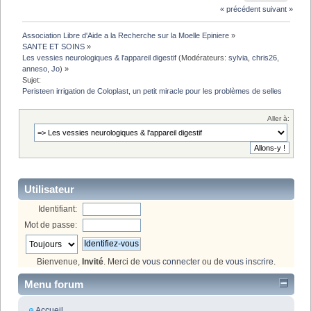
« précédent
suivant »
Association Libre d'Aide a la Recherche sur la Moelle Epiniere
»
SANTE ET SOINS
»
Les vessies neurologiques & l'appareil digestif
(Modérateurs:
sylvia
,
chris26
,
anneso
,
Jo
) »
Sujet:
Peristeen irrigation de Coloplast, un petit miracle pour les problèmes de selles
Aller à:
Utilisateur
Identifiant:
Mot de passe:
Bienvenue,
Invité
. Merci de
vous connecter
ou de
vous inscrire
.
Menu forum
Accueil