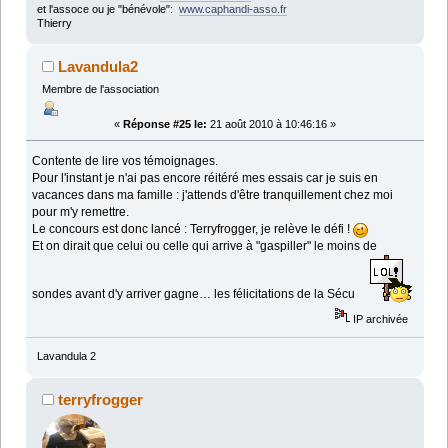
et l'assoce ou je "bénévole":
www.caphandi-asso.fr
Thierry
Lavandula2
Membre de l'association
«
Réponse #25 le:
21 août 2010 à 10:46:16 »
Contente de lire vos témoignages.
Pour l'instant je n'ai pas encore réitéré mes essais car je suis en
vacances dans ma famille : j'attends d'être tranquillement chez moi
pour m'y remettre.
Le concours est donc lancé : Terryfrogger, je relève le défi !
Et on dirait que celui ou celle qui arrive à "gaspiller" le moins de
sondes avant d'y arriver gagne… les félicitations de la Sécu
IP archivée
Lavandula 2
terryfrogger