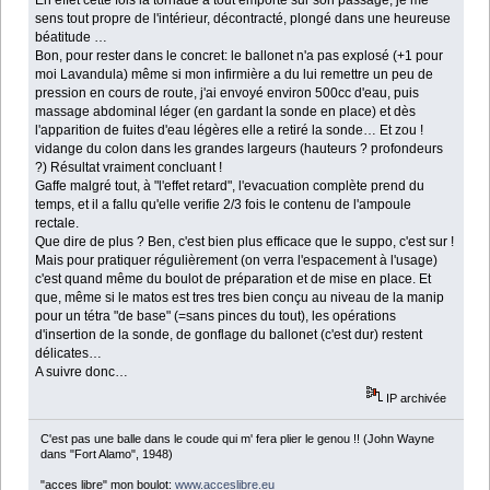
sens tout propre de l'intérieur, décontracté, plongé dans une heureuse
béatitude …
Bon, pour rester dans le concret: le ballonet n'a pas explosé (+1 pour
moi Lavandula) même si mon infirmière a du lui remettre un peu de
pression en cours de route, j'ai envoyé environ 500cc d'eau, puis
massage abdominal léger (en gardant la sonde en place) et dès
l'apparition de fuites d'eau légères elle a retiré la sonde… Et zou !
vidange du colon dans les grandes largeurs (hauteurs ? profondeurs
?) Résultat vraiment concluant !
Gaffe malgré tout, à "l'effet retard", l'evacuation complète prend du
temps, et il a fallu qu'elle verifie 2/3 fois le contenu de l'ampoule
rectale.
Que dire de plus ? Ben, c'est bien plus efficace que le suppo, c'est sur !
Mais pour pratiquer régulièrement (on verra l'espacement à l'usage)
c'est quand même du boulot de préparation et de mise en place. Et
que, même si le matos est tres tres bien conçu au niveau de la manip
pour un tétra "de base" (=sans pinces du tout), les opérations
d'insertion de la sonde, de gonflage du ballonet (c'est dur) restent
délicates…
A suivre donc…
IP archivée
C'est pas une balle dans le coude qui m' fera plier le genou !! (John Wayne
dans "Fort Alamo", 1948)
"acces libre" mon boulot:
www.acceslibre.eu