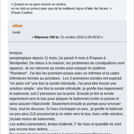
« Quand on ne peut revenir en arrière,
on ne doit se préoccuper que de la meilleure façon d'aller de l'avant. »
(Paulo Coelho)
olive
Invité
«
Réponse #36 le:
31 octobre 2010 à 09:49:50 »
bonjour,
paraplegique depuis 11 mois, j'ai passé 9 mois à Propara à
Montpellier. De retour à la maison, les problemes de constipations sont
apparus. Je sui retourné au centre pour essayer le systéme
"Peristeen". J'ai fais les premiers essais avec un infirmier et la cadre
infirmieres formée au peristeen. Les 3 premieres sondes ont explosé
"en plein vol" une fois la sonde introduite. J'ai peut etre trouvé une
solution simple : une fois la sonde introduite, je gonfle tres legerement
le ballonnet, soit 2 pressions sur la poire. Ensuite je tire la sonde
legerement vers le bas pour plaquer le ballonnet contre la paroie et
ainsi assurer l'étancheïté. Seulement ensuite je pompe pour envoyer
l'eau, tout en douceur. Si l'eau s'echappe un peu , je gonfle le ballonet
un peu plus (1/2 pression)et je le retire vers le bas. Avec cette solution,
j'eclate moins de ballonnets.
Les autres parametres, temps d'attente, t° de l'eau et quantité ne sont
pas encore bien definis............