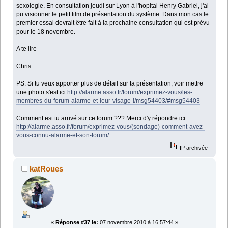
sexologie. En consultation jeudi sur Lyon à l'hopital Henry Gabriel, j'ai
pu visionner le petit film de présentation du système. Dans mon cas le
premier essai devrait être fait à la prochaine consultation qui est prévu
pour le 18 novembre.
A te lire
Chris
PS: Si tu veux apporter plus de détail sur ta présentation, voir mettre
une photo s'est ici
http://alarme.asso.fr/forum/exprimez-vous/les-
membres-du-forum-alarme-et-leur-visage-!/msg54403/#msg54403
Comment est tu arrivé sur ce forum ??? Merci d'y répondre ici
http://alarme.asso.fr/forum/exprimez-vous/(sondage)-comment-avez-
vous-connu-alarme-et-son-forum/
IP archivée
katRoues
«
Réponse #37 le:
07 novembre 2010 à 16:57:44 »