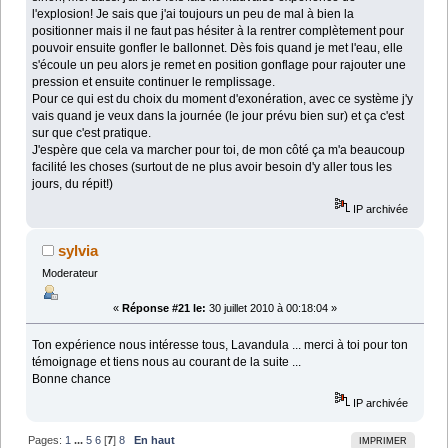
l'explosion! Je sais que j'ai toujours un peu de mal à bien la
positionner mais il ne faut pas hésiter à la rentrer complètement pour
pouvoir ensuite gonfler le ballonnet. Dès fois quand je met l'eau, elle
s'écoule un peu alors je remet en position gonflage pour rajouter une
pression et ensuite continuer le remplissage.
Pour ce qui est du choix du moment d'exonération, avec ce système j'y
vais quand je veux dans la journée (le jour prévu bien sur) et ça c'est
sur que c'est pratique.
J'espère que cela va marcher pour toi, de mon côté ça m'a beaucoup
facilité les choses (surtout de ne plus avoir besoin d'y aller tous les
jours, du répit!)
IP archivée
sylvia
Moderateur
«
Réponse #21 le:
30 juillet 2010 à 00:18:04 »
Ton expérience nous intéresse tous, Lavandula ... merci à toi pour ton
témoignage et tiens nous au courant de la suite ...
Bonne chance
IP archivée
Pages:
1
...
5
6
[
7
]
8
En haut
IMPRIMER