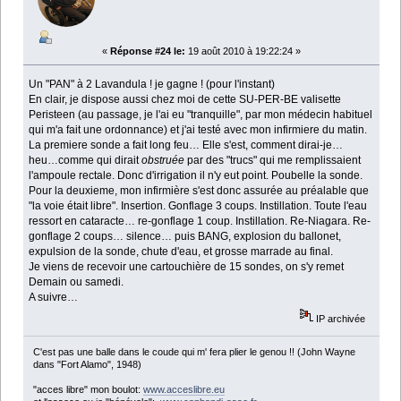
«
Réponse #24 le:
19 août 2010 à 19:22:24 »
Un "PAN" à 2 Lavandula ! je gagne ! (pour l'instant)
En clair, je dispose aussi chez moi de cette SU-PER-BE valisette
Peristeen (au passage, je l'ai eu "tranquille", par mon médecin habituel
qui m'a fait une ordonnance) et j'ai testé avec mon infirmiere du matin.
La premiere sonde a fait long feu… Elle s'est, comment dirai-je…
heu…comme qui dirait
obstruée
par des "trucs" qui me remplissaient
l'ampoule rectale. Donc d'irrigation il n'y eut point. Poubelle la sonde.
Pour la deuxieme, mon infirmière s'est donc assurée au préalable que
"la voie était libre". Insertion. Gonflage 3 coups. Instillation. Toute l'eau
ressort en cataracte… re-gonflage 1 coup. Instillation. Re-Niagara. Re-
gonflage 2 coups… silence… puis BANG, explosion du ballonet,
expulsion de la sonde, chute d'eau, et grosse marrade au final.
Je viens de recevoir une cartouchière de 15 sondes, on s'y remet
Demain ou samedi.
A suivre…
IP archivée
C'est pas une balle dans le coude qui m' fera plier le genou !! (John Wayne
dans "Fort Alamo", 1948)
"acces libre" mon boulot:
www.acceslibre.eu