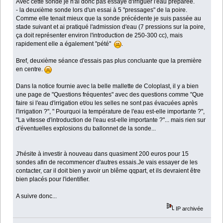
Avec cette sonde je n'ai donc pas essayé d'irriguer l'eau préparée.
- la deuxième sonde lors d'un essai à 5 "pressages" de la poire.
Comme elle tenait mieux que la sonde précédente je suis passée au
stade suivant et ai pratiqué l'admission d'eau (7 pressions sur la poire,
ça doit représenter environ l'introduction de 250-300 cc), mais
rapidement elle a également "pété"
.
Bref, deuxième séance d'essais pas plus concluante que la première
en centre.
Dans la notice fournie avec la belle mallette de Coloplast, il y a bien
une page de "Questions fréquentes" avec des questions comme "Que
faire si l'eau d'irrigation et/ou les selles ne sont pas évacuées après
l'irrigation ?", " Pourquoi la température de l'eau est-elle importante ?",
"La vitesse d'introduction de l'eau est-elle importante ?"... mais rien sur
d'éventuelles explosions du ballonnet de la sonde...
J'hésite à investir à nouveau dans quasiment 200 euros pour 15
sondes afin de recommencer d'autres essais.Je vais essayer de les
contacter, car il doit bien y avoir un blême qqpart, et ils devraient être
bien placés pour l'identifier.
A suivre donc...
IP archivée