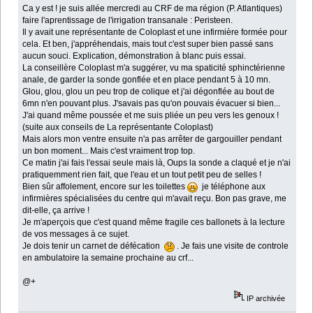
Ca y est ! je suis allée mercredi au CRF de ma région (P. Atlantiques)
faire l'aprentissage de l'irrigation transanale : Peristeen.
Il y avait une représentante de Coloplast et une infirmière formée pour
cela. Et ben, j'appréhendais, mais tout c'est super bien passé sans
aucun souci. Explication, démonstration à blanc puis essai.
La conseillère Coloplast m'a suggérer, vu ma spaticité sphinctérienne
anale, de garder la sonde gonflée et en place pendant 5 à 10 mn.
Glou, glou, glou un peu trop de colique et j'ai dégonflée au bout de
6mn n'en pouvant plus. J'savais pas qu'on pouvais évacuer si bien...
J'ai quand même poussée et me suis pliée un peu vers les genoux !
(suite aux conseils de La représentante Coloplast)
Mais alors mon ventre ensuite n'a pas arrêter de gargouiller pendant
un bon moment... Mais c'est vraiment trop top.
Ce matin j'ai fais l'essai seule mais là, Oups la sonde a claqué et je n'ai
pratiquemment rien fait, que l'eau et un tout petit peu de selles !
Bien sûr affolement, encore sur les toilettes
je téléphone aux
infirmières spécialisées du centre qui m'avait reçu. Bon pas grave, me
dit-elle, ça arrive !
Je m'aperçois que c'est quand même fragile ces ballonets à la lecture
de vos messages à ce sujet.
Je dois tenir un carnet de défécation
. Je fais une visite de controle
en ambulatoire la semaine prochaine au crf...
@+
IP archivée