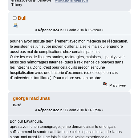
et l'assoce ou je "bénévole":
www.caphandi-asso.fr
Thierry
Bull
«
Réponse #23 le:
17 août 2010 à 15:39:00 »
pour en avoir discuté dernièrement avec mon médecin de rééducation,
le peristeen est un super moyen d'aller à la selle mais qui engendre
aussi pas mal de complications chez certains patients.
Outre les cas de fissures anales, rectoragies, malaises, il peut y avoir
aussi des hémorragies internes (dues à l'existence de polypes dans
les intestins). Donc, c'est pour cela qu'ils préconisent une
hospitalisation avec une batterie d'examens (cœlioscopie en cas
d'antécédents familiaux ). Pour moi, ce sera en octobre.
IP archivée
george maciunas
Invité
«
Réponse #22 le:
17 août 2010 à 14:27:34 »
Bonjour Lavandula,
après avoir lu ton témoignage, je me demandais si tu enfonçais
suffisamment la sonde car il faut que celle ci passe le cap de l'anus
sinon, moi aussi j'ai une fois fais la mauvaise expérience de