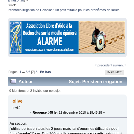
anneso
,
Jo
) »
Sujet:
Peristeen irrigation de Coloplast, un petit miracle pour les problèmes de selles
« précédent
suivant »
Pages:
1
...
5
6
[
7
]
8
En bas
IMPRIMER
Auteur
Sujet: Peristeen irrigation
de Coloplast, un petit miracle pour les problèmes de
0 Membres et 2 Invités sur ce sujet
selles (Lu 311289 fois)
olive
Invité
«
Réponse #45 le:
22 décembre 2010 à 19:45:28 »
Au secour,
j'utilise peristeen tous les 2 jours mais j'ai d'enormes difficultés pour
faire "monter" l'eau. Des 200ml, elle commence à ressortir, puis petit à