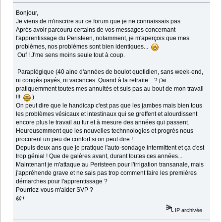
Bonjour,
Je viens de m'inscrire sur ce forum que je ne connaissais pas.
Aprés avoir parcouru certains de vos messages concernant
l'apprentissage du Peristeen, notamment, je m'aperçois que mes
problèmes, nos problèmes sont bien identiques...
Ouf ! J'me sens moins seule tout à coup.
Paraplégique (40 aine d'années de boulot quotidien, sans week-end,
ni congés payés, ni vacances. Quand à la retraite... ? j'ai
pratiquemment toutes mes annuités et suis pas au bout de mon travail
!!!
)
On peut dire que le handicap c'est pas que les jambes mais bien tous
les problèmes vésicaux et intestinaux qui se greffent et alourdissent
encore plus le travail au fur et à mesure des années qui passent.
Heureusemment que les nouvelles technnologies et progrés nous
procurent un peu de confort si on peut dire !
Depuis deux ans que je pratique l'auto-sondage intermittent et ça c'est
trop génial ! Que de galères avant, durant toutes ces années...
Maintenant je m'attaque au Peristeen pour l'irrigation transanale, mais
j'appréhende grave et ne sais pas trop comment faire les premières
démarches pour l'apprentissage ?
Pourriez-vous m'aider SVP ?
@+
IP archivée