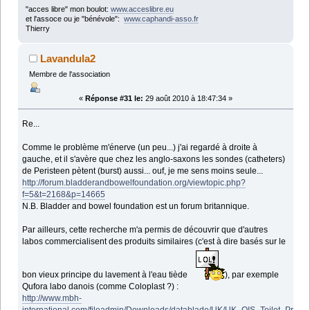
"acces libre" mon boulot:
www.acceslibre.eu
et l'assoce ou je "bénévole":
www.caphandi-asso.fr
Thierry
Lavandula2
Membre de l'association
«
Réponse #31 le:
29 août 2010 à 18:47:34 »
Re...
Comme le problème m'énerve (un peu...) j'ai regardé à droite à
gauche, et il s'avère que chez les anglo-saxons les sondes (catheters)
de Peristeen pètent (burst) aussi... ouf, je me sens moins seule...
http://forum.bladderandbowelfoundation.org/viewtopic.php?
f=5&t=2168&p=14665
N.B. Bladder and bowel foundation est un forum britannique.
Par ailleurs, cette recherche m'a permis de découvrir que d'autres
labos commercialisent des produits similaires (c'est à dire basés sur le
bon vieux principe du lavement à l'eau tiède
), par exemple
Qufora labo danois (comme Coloplast ?) :
http://www.mbh-
international.com/fileadmin/Downloads/datablade/UK/UK_QIS_Toilet_Prod