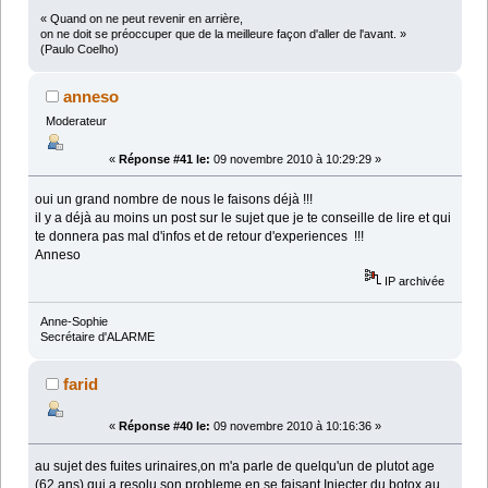
« Quand on ne peut revenir en arrière,
on ne doit se préoccuper que de la meilleure façon d'aller de l'avant. »
(Paulo Coelho)
anneso
Moderateur
«
Réponse #41 le:
09 novembre 2010 à 10:29:29 »
oui un grand nombre de nous le faisons déjà !!!
il y a déjà au moins un post sur le sujet que je te conseille de lire et qui
te donnera pas mal d'infos et de retour d'experiences !!!
Anneso
IP archivée
Anne-Sophie
Secrétaire d'ALARME
farid
«
Réponse #40 le:
09 novembre 2010 à 10:16:36 »
au sujet des fuites urinaires,on m'a parle de quelqu'un de plutot age
(62 ans) qui a resolu son probleme en se faisant Injecter du botox au