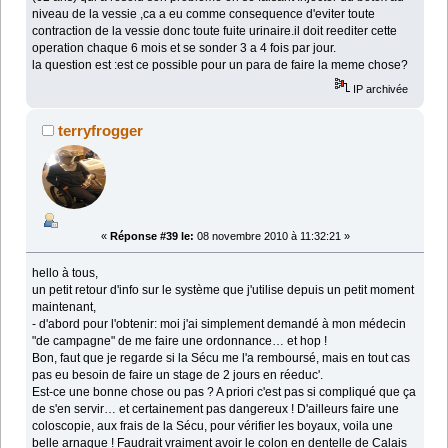
niveau de la vessie ,ca a eu comme consequence d'eviter toute
contraction de la vessie donc toute fuite urinaire.il doit reediter cette
operation chaque 6 mois et se sonder 3 a 4 fois par jour.
la question est :est ce possible pour un para de faire la meme chose?
IP archivée
terryfrogger
«
Réponse #39 le:
08 novembre 2010 à 11:32:21 »
hello à tous,
un petit retour d'info sur le système que j'utilise depuis un petit moment
maintenant,
- d'abord pour l'obtenir: moi j'ai simplement demandé à mon médecin
"de campagne" de me faire une ordonnance… et hop !
Bon, faut que je regarde si la Sécu me l'a remboursé, mais en tout cas
pas eu besoin de faire un stage de 2 jours en réeduc'.
Est-ce une bonne chose ou pas ? A priori c'est pas si compliqué que ça
de s'en servir… et certainement pas dangereux ! D'ailleurs faire une
coloscopie, aux frais de la Sécu, pour vérifier les boyaux, voila une
belle arnaque ! Faudrait vraiment avoir le colon en dentelle de Calais