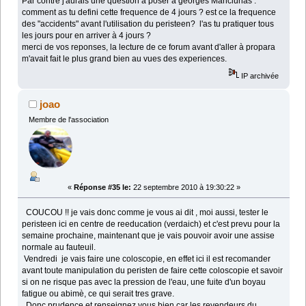
Par contre j'aurais une question à poser à georges Manciunas :
comment as tu defini cette frequence de 4 jours ? est ce la frequence
des "accidents" avant l'utilisation du peristeen? l'as tu pratiquer tous
les jours pour en arriver à 4 jours ?
merci de vos reponses, la lecture de ce forum avant d'aller à propara
m'avait fait le plus grand bien au vues des experiences.
IP archivée
joao
Membre de l'association
«
Réponse #35 le:
22 septembre 2010 à 19:30:22 »
COUCOU !! je vais donc comme je vous ai dit , moi aussi, tester le
peristeen ici en centre de reeducation (verdaich) et c'est prevu pour la
semaine prochaine, maintenant que je vais pouvoir avoir une assise
normale au fauteuil.
Vendredi je vais faire une coloscopie, en effet ici il est recomander
avant toute manipulation du peristen de faire cette coloscopie et savoir
si on ne risque pas avec la pression de l'eau, une fuite d'un boyau
fatigue ou abimè, ce qui serait tres grave.
Donc prudence et renseignez vous bien car les revendeurs du