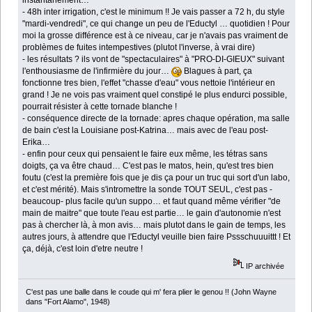
instantanément…
- 48h inter irrigation, c'est le minimum !! Je vais passer a 72 h, du style
"mardi-vendredi", ce qui change un peu de l'Eductyl … quotidien ! Pour
moi la grosse différence est à ce niveau, car je n'avais pas vraiment de
problèmes de fuites intempestives (plutot l'inverse, à vrai dire)
- les résultats ? ils vont de "spectaculaires" à "PRO-DI-GIEUX" suivant
l'enthousiasme de l'infirmière du jour…
Blagues à part, ça
fonctionne tres bien, l'effet "chasse d'eau" vous nettoie l'intérieur en
grand ! Je ne vois pas vraiment quel constipé le plus endurci possible,
pourrait résister à cette tornade blanche !
- conséquence directe de la tornade: apres chaque opération, ma salle
de bain c'est la Louisiane post-Katrina… mais avec de l'eau post-
Erika…
- enfin pour ceux qui pensaient le faire eux même, les tétras sans
doigts, ça va être chaud… C'est pas le matos, hein, qu'est tres bien
foutu (c'est la première fois que je dis ça pour un truc qui sort d'un labo,
et c'est mérité). Mais s'intromettre la sonde TOUT SEUL, c'est pas -
beaucoup- plus facile qu'un suppo… et faut quand même vérifier "de
main de maitre" que toute l'eau est partie… le gain d'autonomie n'est
pas à chercher là, à mon avis… mais plutot dans le gain de temps, les
autres jours, à attendre que l'Eductyl veuille bien faire Pssschuuuittt ! Et
ça, déjà, c'est loin d'etre neutre !
IP archivée
C'est pas une balle dans le coude qui m' fera plier le genou !! (John Wayne
dans "Fort Alamo", 1948)