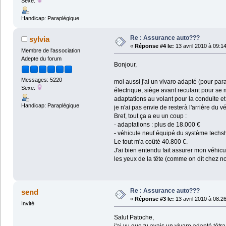
Sexe:
Handicap: Paraplégique
Re : Assurance auto???
sylvia
«
Réponse #4 le:
13 avril 2010 à 09:1
Membre de l'association
Adepte du forum
Bonjour,
Messages: 5220
moi aussi j'ai un vivaro adapté (pour par
Sexe:
électrique, siège avant reculant pour se
adaptations au volant pour la conduite e
Handicap: Paraplégique
je n'ai pas envie de resterà l'arrière du 
Bref, tout ça a eu un coup :
- adaptations : plus de 18.000 €
- véhicule neuf équipé du système techshi
Le tout m'a coûté 40.800 €.
J'ai bien entendu fait assurer mon véhicu
les yeux de la tête (comme on dit chez no
Re : Assurance auto???
send
«
Réponse #3 le:
13 avril 2010 à 08:2
Invité
Salut Patoche,
j'ai vu que tu avais un vivaro adapté tét