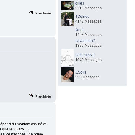
gilles
5210 Messages
IP archivée
TDelrieu
4142 Messages
farid
1408 Messages
Lavandula2
1325 Messages
STEPHANE
1040 Messages
J.Solis
999 Messages
IP archivée
dépend du montant assuré et
ue le Vivaro ...).
cas, ce n'est pas une prime