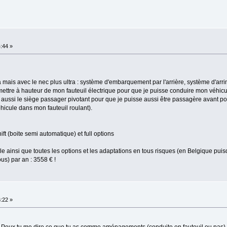
4:44 »
a mais avec le nec plus ultra : système d'embarquement par l'arrière, système d'ar
 mettre à hauteur de mon fauteuil électrique pour que je puisse conduire mon véhicu
t aussi le siège passager pivotant pour que je puisse aussi être passagère avant po
véhicule dans mon fauteuil roulant).
ft (boite semi automatique) et full options
le ainsi que toutes les options et les adaptations en tous risques (en Belgique puisq
us) par an : 3558 € !
6:22 »
ra.Peux tu me dire ce que tu as comme aménagements (conduite en fauteuil ou pas) e