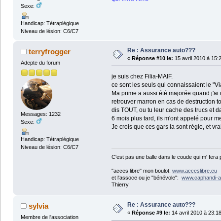
Sexe:
Handicap: Tétraplégique
Niveau de lésion: C6/C7
Re : Assurance auto???
terryfrogger
«
Réponse #10 le:
15 avril 2010 à 15:
Adepte du forum
je suis chez Filia-MAIF.
ce sont les seuls qui connaissaient le "V
Ma prime a aussi été majorée quand j'ai d
retrouver marron en cas de destruction to
dis TOUT, ou tu leur cache des trucs et da
Messages: 1232
6 mois plus tard, ils m'ont appelé pour me
Sexe:
Je crois que ces gars la sont réglo, et vrai
Handicap: Tétraplégique
Niveau de lésion: C6/C7
C'est pas une balle dans le coude qui m' fera
"acces libre" mon boulot:
www.acceslibre.eu
et l'assoce ou je "bénévole":
www.caphandi-a
Thierry
Re : Assurance auto???
sylvia
«
Réponse #9 le:
14 avril 2010 à 23:1
Membre de l'association