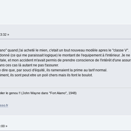
23:32 »
iano" quand j'ai acheté le mien, c'etait un tout nouveau modèle apres le "classe V".
onné (ce qui me paraissait logique) le montant de l'equipement à l'intérieur. Je n
tale, et mon accident m'avait permis de prendre conscience de l'intérèt d'une assura
ns ces cas là autant ne pas t'assurer.
 dire que, par souci d'équité, ils ramenaient la prime au tarif normal.
ment, ils sont peut etre un poil chers mais ils font le boulot.
 plier le genou !! (John Wayne dans "Fort Alamo", 1948)
sso.fr
8:00 »