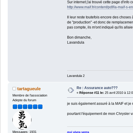
Sur internet j'ai trouvé cette page d'inf
http://www.maif.fr/content/pdf/la-maif-
Il leur reste toutefois encore des choses à
de "production" -et donc de remplacement e
pas compte, ils m'ont indiqué qu'ils allaien
Bon dimanche,
Lavandula
Lavandula 2
Re : Assurance auto???
tartagueule
«
Réponse #11 le:
25 avril 2010 à 12:
Membre de l'association
Adepte du forum
je suis également assuré à la MAIF et je
pourtant l'équipement de mon Chrysler va
Messages: 1931
qui vivra verra