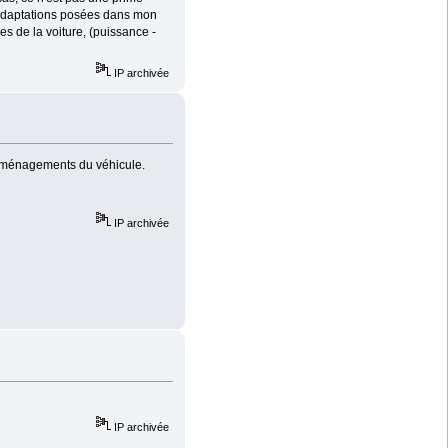
 adaptations posées dans mon
s de la voiture, (puissance -
IP archivée
s aménagements du véhicule.
IP archivée
IP archivée