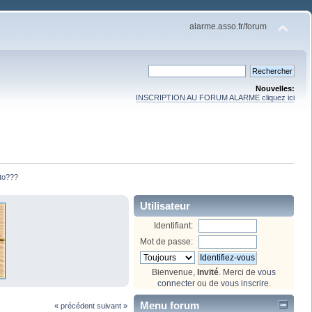
alarme.asso.fr/forum
Nouvelles:
INSCRIPTION AU FORUM ALARME cliquez ici
to???
Utilisateur
Identifiant:
Mot de passe:
Bienvenue,
Invité
. Merci de
vous
connecter
ou de
vous inscrire
.
Menu forum
« précédent
suivant »