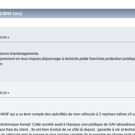
4844 fois)
19:44 »
00 euros d'aménagements.
ennent en tous risques,dépannage à domicile,petite franchise,protection juridi
os
06:33 »
AIF qui a su tenir compte des spécifités de mon véhicule à 2 reprises même s'il a f
ctronique Kempf. Cette société avait à l'époque une politique de SAV désastreuse
x frais du client... Ils ont bien évolué de ce côté là depuis : garantie à vie et tech
t du véhicule vers le garage le plus proche capable de le prendre en charge (soit 