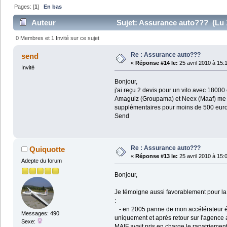
Pages: [
1
]
En bas
Auteur
Sujet: Assurance auto??? (Lu 1
0 Membres et 1 Invité sur ce sujet
Re : Assurance auto???
send
«
Réponse #14 le:
25 avril 2010 à 15:
Invité
Bonjour,
j'ai reçu 2 devis pour un vito avec 180
Amaguiz (Groupama) et Neex (Maaf) me pr
supplémentaires pour moins de 500 eur
Send
Re : Assurance auto???
Quiquotte
«
Réponse #13 le:
25 avril 2010 à 15:
Adepte du forum
Bonjour,
Je témoigne aussi favorablement pour la M
:
- en 2005 panne de mon accélérateur éle
Messages: 490
uniquement et après retour sur l'agence au
Sexe:
MAIF avait pris en charge le rapatriemen