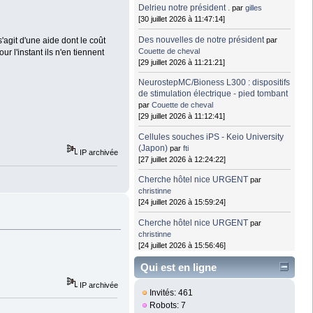
Delrieu notre président .
par
gilles
[30 juillet 2026 à 11:47:14]
Des nouvelles de notre président
par
s'agit d'une aide dont le coût
Couette de cheval
r l'instant ils n'en tiennent
[29 juillet 2026 à 11:21:21]
NeurostepMC/Bioness L300 : dispositifs
de stimulation électrique - pied tombant
par
Couette de cheval
[29 juillet 2026 à 11:12:41]
Cellules souches iPS - Keio University
(Japon)
par
fti
IP archivée
[27 juillet 2026 à 12:24:22]
Cherche hôtel nice URGENT
par
christinne
[24 juillet 2026 à 15:59:24]
Cherche hôtel nice URGENT
par
christinne
[24 juillet 2026 à 15:56:46]
Qui est en ligne
IP archivée
Invités: 461
Robots: 7