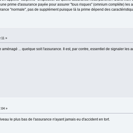
n une prime d'assurance payée pour assurer "tous risques" (omnium complète) les
surance "normale", pas de supplément puisque là la prime dépend des caractéristique
:11 »
aménagé ... quelque soit l'assurance. Il est, par contre, essentiel de signaler le
7:04 »
iveau le plus bas de l'assurance n'ayant jamais eu d'accident en tort.