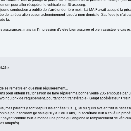
ement pour aller récupérer le véhicule sur Strasbourg.
une conducteur a oublié de s'arrêter derrière moi... Là MAIF avait accepté la pris
rée de la réparation et son acheminement jusqu'à mon domicile. Sauf que je n'ai pas
ode là.
s assurances, mais j'ai l'impression d'y être bien assurée et bien assistée le cas é
59:28 »
de se remettre en question régulièrement...
ns pour obtenir l'autorisation de faire réparer ma bonne vieille 205 emboutie par u
n savoir du prix de l'équipement, pourtant non transférable (Kempf accélérateur + frein
le, mes parents y sont depuis les années 50s...), j'ai su qu'ils avaient fait le nécess
nible pour accident (je sais qu'il y a 2 ou 3 ans, un sociétaire leur a collé un proc
que" payent comme tout le monde une prime qui englobe le remplacement de véhicul
ules adaptés).