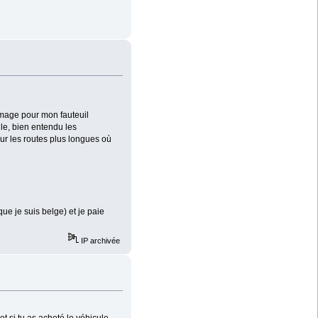
rimage pour mon fauteuil
le, bien entendu les
ur les routes plus longues où
ue je suis belge) et je paie
IP archivée
t si tu as acheté le véhicule