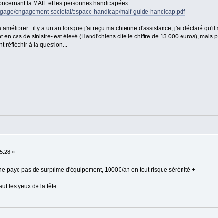
o concernant la MAIF et les personnes handicapées :
s-engage/engagement-societal/espace-handicap/maif-guide-handicap.pdf
 améliorer : il y a un an lorsque j'ai reçu ma chienne d'assistance, j'ai déclaré qu'il 
n cas de sinistre- est élevé (Handi'chiens cite le chiffre de 13 000 euros), mais pou
t réfléchir à la question...
05:28 »
 ne paye pas de surprime d'équipement, 1000€/an en tout risque sérénité +
ut les yeux de la tête