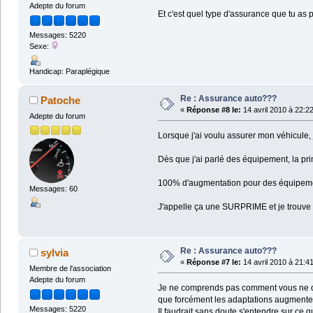
Adepte du forum
Et c'est quel type d'assurance que tu a
Messages: 5220
Sexe:
Handicap: Paraplégique
Re : Assurance auto???
Patoche
«
Réponse #8 le:
14 avril 2010 à 22:2
Adepte du forum
Lorsque j'ai voulu assurer mon véhicule,
Dès que j'ai parlé des équipement, la pri
100% d'augmentation pour des équipements
Messages: 60
J'appelle ça une SURPRIME et je trouve ç
Re : Assurance auto???
sylvia
«
Réponse #7 le:
14 avril 2010 à 21:4
Membre de l'association
Adepte du forum
Je ne comprends pas comment vous ne de
que forcément les adaptations augmentent
Messages: 5220
Il faudrait sans doute s'entendre sur ce 