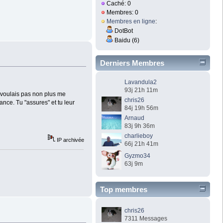
Caché: 0
Membres: 0
Membres en ligne
:
DotBot
Baidu (6)
Derniers Membres
Lavandula2
93j 21h 11m
e voulais pas non plus me
chris26
nce. Tu "assures" et tu leur
84j 19h 56m
Arnaud
83j 9h 36m
charlieboy
IP archivée
66j 21h 41m
Gyzmo34
63j 9m
Top membres
chris26
7311 Messages