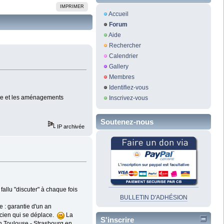
IMPRIMER
Accueil
Forum
Aide
Rechercher
Calendrier
Gallery
Membres
Identifiez-vous
que et les aménagements
Inscrivez-vous
Soutenez-nous
IP archivée
allu "discuter" à chaque fois
BULLETIN D'ADHÉSION
 : garantie d'un an
nicien qui se déplace.
La
S'inscrire
un Toulouse - Strasbourg en