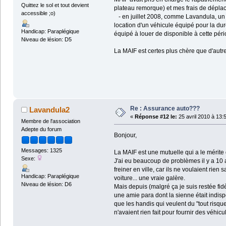
Quittez le sol et tout devient
plateau remorque) et mes frais de déplac
accessible ;o)
- en juillet 2008, comme Lavandula, un je
location d'un véhicule équipé pour la du
Handicap: Paraplégique
équipé à louer de disponible à cette péri
Niveau de lésion: D5
La MAIF est certes plus chère que d'autre
Re : Assurance auto???
Lavandula2
«
Réponse #12 le:
25 avril 2010 à 13:
Membre de l'association
Adepte du forum
Bonjour,
Messages: 1325
La MAIF est une mutuelle qui a le mérite 
Sexe:
J'ai eu beaucoup de problèmes il y a 10 a
freiner en ville, car ils ne voulaient rie
Handicap: Paraplégique
voiture... une vraie galère.
Niveau de lésion: D6
Mais depuis (malgré ça je suis restée fidè
une amie para dont la sienne était indispo
que les handis qui veulent du "tout ris
n'avaient rien fait pour fournir des véhic