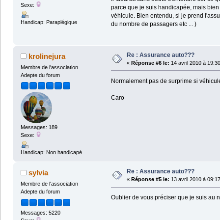
Sexe:
parce que je suis handicapée, mais bie
véhicule. Bien entendu, si je prend l'as
Handicap: Paraplégique
du nombre de passagers etc ... )
Re : Assurance auto???
krolinejura
«
Réponse #6 le:
14 avril 2010 à 19:30
Membre de l'association
Adepte du forum
Normalement pas de surprime si véhicule 
Caro
Messages: 189
Sexe:
Handicap: Non handicapé
Re : Assurance auto???
sylvia
«
Réponse #5 le:
13 avril 2010 à 09:1
Membre de l'association
Adepte du forum
Oublier de vous préciser que je suis au n
Messages: 5220