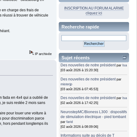
INSCRIPTION AU FORUM ALARME
e en charge des frais de
cliquez ici
 réussi à trouver de véhicule
Recherche rapide
chéant.
IP archivée
Sujet récents
Des nouvelles de notre président
par
Isa
[03 août 2026 à 15:20:30]
Des nouvelles de notre président
par
misterjp
[03 août 2026 à 07:45:53]
n fada en 4x4 qui a oublié de
Des nouvelles de notre président
par
Isa
), je suis restée 2 mois sans
[02 août 2026 à 17:42:25]
NeurostepMC/Bioness L300 : dispositifs
aire pour louer une voiture à
de stimulation électrique - pied tombant
ès pour discrimination parce
par
farid
e, hors pendant longtemps ils
[02 août 2026 à 08:09:06]
Informations suite au décès de T