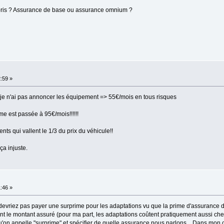
s pris ? Assurance de base ou assurance omnium ?
2:59 »
 je n'ai pas annoncer les équipement => 55€/mois en tous risques
me est passée à 95€/mois!!!!!!
 qui vallent le 1/3 du prix du véhicule!!
a injuste.
1:46 »
vriez pas payer une surprime pour les adaptations vu que la prime d'assurance 
 le montant assuré (pour ma part, les adaptations coûtent pratiquement aussi cher q
qu'on appelle "surprime" et spécifier de quelle assurance nous parlons... Dans mon 