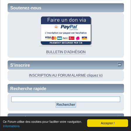
Soutenez-nous
BULLETIN D'ADHÉSION
S'inscrire
INSCRIPTION AU FORUM ALARME cliquez ici
Recherche rapide
Sujet récents
Ce Forum utilise des cookies pour faciliter votre navigation.
Accepter !
lcomment se faire peser ...
par
Lavandula2
Informations
[
Hier
à 22:44:17]