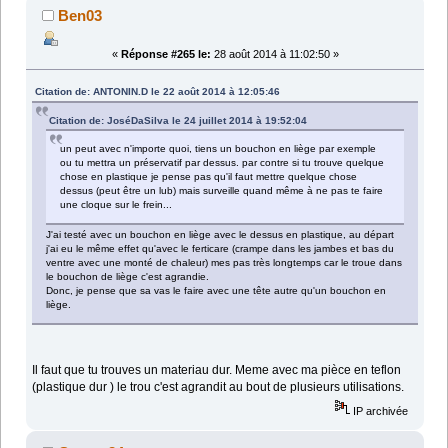
Ben03
«
Réponse #265 le:
28 août 2014 à 11:02:50 »
Citation de: ANTONIN.D le 22 août 2014 à 12:05:46
Citation de: JoséDaSilva le 24 juillet 2014 à 19:52:04
un peut avec n'importe quoi, tiens un bouchon en liège par exemple
ou tu mettra un préservatif par dessus. par contre si tu trouve quelque
chose en plastique je pense pas qu'il faut mettre quelque chose
dessus (peut être un lub) mais surveille quand même à ne pas te faire
une cloque sur le frein...
J'ai testé avec un bouchon en liège avec le dessus en plastique, au départ
j'ai eu le même effet qu'avec le ferticare (crampe dans les jambes et bas du
ventre avec une monté de chaleur) mes pas très longtemps car le troue dans
le bouchon de liège c'est agrandie.
Donc, je pense que sa vas le faire avec une tête autre qu'un bouchon en
liège.
Il faut que tu trouves un materiau dur. Meme avec ma pièce en teflon
(plastique dur ) le trou c'est agrandit au bout de plusieurs utilisations.
IP archivée