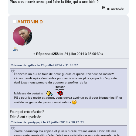
Plus cas trouvé avec quoi faire la tête, qui a une idée?
IP archivée
ANTONIN.D
«
Réponse #258 le:
24 juillet 2014 à 15:06:39 »
Citation de: gilles le 23 juillet 2014 à 11:09:27
et encore un qui ce fous de notre gueule et qui veut vendre sa merde!!
ici des handicapés s'entraides pour avoir une vie plus sympa tu n'apporte
rien! juste nous prendre du pognon et profiter de la
faiblesse de certains
PS : pour les modo et admin, vous devez avoir un outil pour bloquer les IP et
mail de ce genre de personnes et robots
Pourquoi cette réaction?
Edit: A oui tu parle de
Citation de: partypapi le 23 juillet 2014 à 10:24:21
J'aime beaucoup ma copine et je sais qu'elle m'aime aussi. Donc elle m'a
sans doute jamais dit qu'elle n'etait pas satisfaite de rapports sexuels...je le