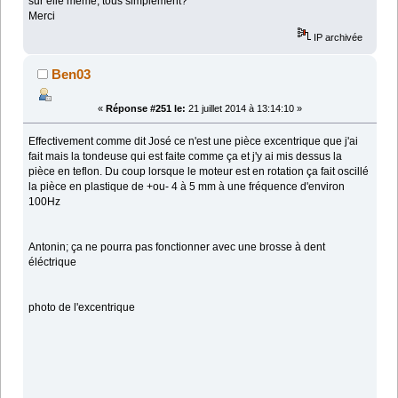
sur elle même, tous simplement?
Merci
IP archivée
Ben03
«
Réponse #251 le:
21 juillet 2014 à 13:14:10 »
Effectivement comme dit José ce n'est une pièce excentrique que j'ai
fait mais la tondeuse qui est faite comme ça et j'y ai mis dessus la
pièce en teflon. Du coup lorsque le moteur est en rotation ça fait oscillé
la pièce en plastique de +ou- 4 à 5 mm à une fréquence d'environ
100Hz
Antonin; ça ne pourra pas fonctionner avec une brosse à dent
éléctrique
photo de l'excentrique