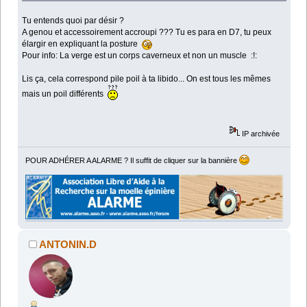
Tu entends quoi par désir ?
A genou et accessoirement accroupi ??? Tu es para en D7, tu peux
élargir en expliquant la posture
Pour info: La verge est un corps caverneux et non un muscle :!:
Lis ça, cela correspond pile poil à ta libido... On est tous les mêmes
mais un poil différents
IP archivée
POUR ADHÉRER A ALARME ? Il suffit de cliquer sur la bannière
ANTONIN.D