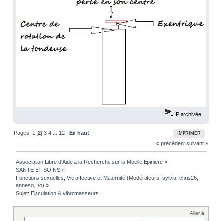
IP archivée
Pages:
1
[
2
]
3
4
...
12
En haut
IMPRIMER
« précédent
suivant »
Association Libre d'Aide a la Recherche sur la Moelle Epiniere
»
SANTE ET SOINS
»
Fonctions sexuelles, Vie affective et Maternité
(Modérateurs:
sylvia
,
chris26
,
anneso
,
Jo
) »
Sujet:
Ejaculation & vibromasseurs...
Aller à: