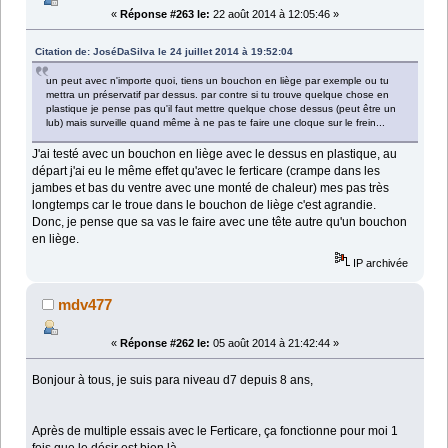
«
Réponse #263 le:
22 août 2014 à 12:05:46 »
Citation de: JoséDaSilva le 24 juillet 2014 à 19:52:04
un peut avec n'importe quoi, tiens un bouchon en liège par exemple ou tu
mettra un préservatif par dessus. par contre si tu trouve quelque chose en
plastique je pense pas qu'il faut mettre quelque chose dessus (peut être un
lub) mais surveille quand même à ne pas te faire une cloque sur le frein...
J'ai testé avec un bouchon en liège avec le dessus en plastique, au
départ j'ai eu le même effet qu'avec le ferticare (crampe dans les
jambes et bas du ventre avec une monté de chaleur) mes pas très
longtemps car le troue dans le bouchon de liège c'est agrandie.
Donc, je pense que sa vas le faire avec une tête autre qu'un bouchon
en liège.
IP archivée
mdv477
«
Réponse #262 le:
05 août 2014 à 21:42:44 »
Bonjour à tous, je suis para niveau d7 depuis 8 ans,
Après de multiple essais avec le Ferticare, ça fonctionne pour moi 1
fois que le désir est bien là,