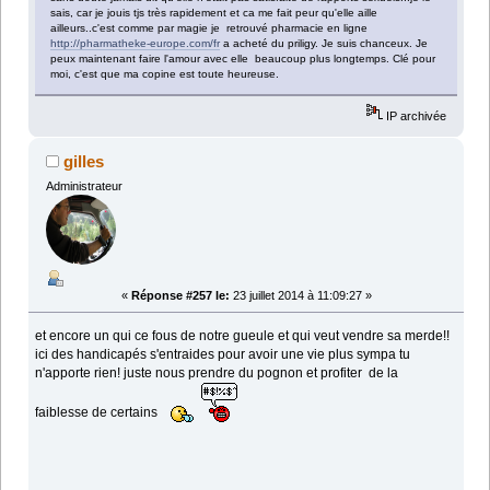
sais, car je jouis tjs très rapidement et ca me fait peur qu'elle aille
ailleurs..c'est comme par magie je retrouvé pharmacie en ligne
http://pharmatheke-europe.com/fr
a acheté du priligy. Je suis chanceux. Je
peux maintenant faire l'amour avec elle beaucoup plus longtemps. Clé pour
moi, c'est que ma copine est toute heureuse.
IP archivée
gilles
Administrateur
«
Réponse #257 le:
23 juillet 2014 à 11:09:27 »
et encore un qui ce fous de notre gueule et qui veut vendre sa merde!!
ici des handicapés s'entraides pour avoir une vie plus sympa tu
n'apporte rien! juste nous prendre du pognon et profiter de la
faiblesse de certains