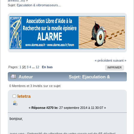
anneso
,
Jo
) »
Sujet:
Ejaculation & vibromasseurs...
« précédent
suivant »
Pages:
1
[
2
]
3
4
...
12
En bas
IMPRIMER
Auteur
Sujet: Ejaculation &
vibromasseurs... (Lu 423101 fois)
0 Membres et 3 Invités sur ce sujet
letetra
«
Réponse #270 le:
27 septembre 2014 à 11:30:07 »
bonjour,