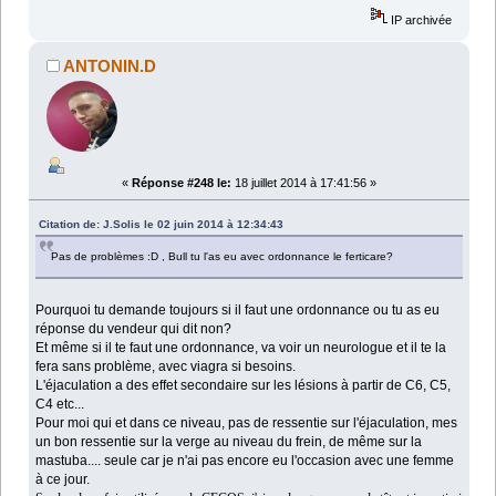
IP archivée
ANTONIN.D
«
Réponse #248 le:
18 juillet 2014 à 17:41:56 »
Citation de: J.Solis le 02 juin 2014 à 12:34:43
Pas de problèmes :D , Bull tu l'as eu avec ordonnance le ferticare?
Pourquoi tu demande toujours si il faut une ordonnance ou tu as eu
réponse du vendeur qui dit non?
Et même si il te faut une ordonnance, va voir un neurologue et il te la
fera sans problème, avec viagra si besoins.
L'éjaculation a des effet secondaire sur les lésions à partir de C6, C5,
C4 etc...
Pour moi qui et dans ce niveau, pas de ressentie sur l'éjaculation, mes
un bon ressentie sur la verge au niveau du frein, de même sur la
mastuba.... seule car je n'ai pas encore eu l'occasion avec une femme
à ce jour.