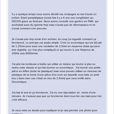
Il y a quelque temps nous avons décidé ma compagne et moi d'avoir un
enfant. Etant paraplégique j'avais fais il y a 8 ans une congélation au
CECOS grace au ferticare. Nous avons consulté une gynéco en PMA, qui
souhaitait avoir du sperme frais mais n'avais pas de vibromasseur et ne
s'avait comment s'en procurer.
Je n'avais pas trop envie d'en acheter, du coup j'ai regardé comment ça
fonctionné. Le principe est assés simple. C'est un excentrique qui est décalé
de 1,25mm pour avoir une oscilation de 2,5mm en moyenne (mais qui peut
etre réglable, ça c'est plus compliqué) et qui tourne à une fréqence de
100Hz sois 6000tr/min.
J'ai pris ma tondeuse à barbe qui utilise un moteur qui tourne à plus ou
moins cette vitesse et qui fait tourner un excentrique. J'ai tourné une petite
pièce en téflon (sorte de plastique) mais vous pouvez utiliser un morceau de
plastique de la forme d'une pièce d'un euro sur laquelle vous faite un petit
trou ( dans mon cas c'était un trou de 2,5mm) que vous enfilé dans
l'éxcentrique.
J'ai fais le test et ça fonctionne. J'ai eu une éjaculation en moins d'une
minutes. Je n'assure pas que ça fonctionne dans tous les cas mais pour moi
c'est efficace.
Je vous mets un dessin pour expliquer et je vais prendre une photo pour
expliquer.