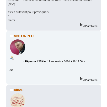
avec une : l'intensité de vibration de votre rasoir est de 65 décibel
(dBA).
est ce suffisant pour provoquer?
*
merci
IP archivée
ANTONIN.D
«
Réponse #269 le:
12 septembre 2014 à 18:17:56 »
Edit
IP archivée
ninou