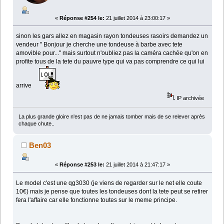
«
Réponse #254 le:
21 juillet 2014 à 23:00:17 »
sinon les gars allez en magasin rayon tondeuses rasoirs demandez un
vendeur " Bonjour je cherche une tondeuse à barbe avec tete
amovible pour..." mais surtout n'oubliez pas la caméra cachée qu'on en
profite tous de la tete du pauvre type qui va pas comprendre ce qui lui
arrive
IP archivée
La plus grande gloire n'est pas de ne jamais tomber mais de se relever après
chaque chute..
Ben03
«
Réponse #253 le:
21 juillet 2014 à 21:47:17 »
Le model c'est une qg3030 (je viens de regarder sur le net elle coute
10€) mais je pense que toutes les tondeuses dont la tete peut se retirer
fera l'affaire car elle fonctionne toutes sur le meme principe.