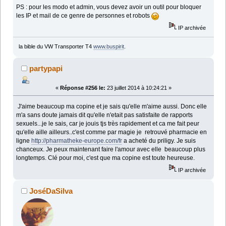
PS : pour les modo et admin, vous devez avoir un outil pour bloquer
les IP et mail de ce genre de personnes et robots
IP archivée
la bible du VW Transporter T4
www.buspirit
.
partypapi
«
Réponse #256 le:
23 juillet 2014 à 10:24:21 »
J'aime beaucoup ma copine et je sais qu'elle m'aime aussi. Donc elle
m'a sans doute jamais dit qu'elle n'etait pas satisfaite de rapports
sexuels...je le sais, car je jouis tjs très rapidement et ca me fait peur
qu'elle aille ailleurs..c'est comme par magie je retrouvé pharmacie en
ligne
http://pharmatheke-europe.com/fr
a acheté du priligy. Je suis
chanceux. Je peux maintenant faire l'amour avec elle beaucoup plus
longtemps. Clé pour moi, c'est que ma copine est toute heureuse.
IP archivée
JoséDaSilva