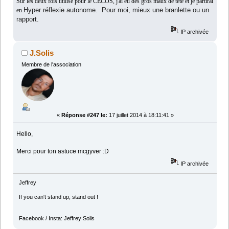
Sur les deux fois utilisé pour le CECOS, j'ai eu des gros maux de tête et je partirai
Hyper réflexie autonome. Pour moi, mieux une branlette ou un
en
rapport.
IP archivée
J.Solis
Membre de l'association
«
Réponse #247 le:
17 juillet 2014 à 18:11:41 »
Hello,
Merci pour ton astuce mcgyver :D
IP archivée
Jeffrey
If you can't stand up, stand out !
Facebook / Insta: Jeffrey Solis