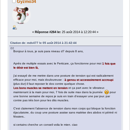
Gyzmo34
«
Réponse #264 le:
25 août 2014 à 12:20:44 »
Citation de: mdv477 le 05 août 2014 à 21:42:44
Bonjour à tous, je suis para niveau d7 depuis 8 ans,
Après de multiple essais avec le Ferticare, ça fonctionne pour moi
1 fois que
le désir est bien là,
j'ai essayé de me mettre dans une posture de tension qui est radicalement
efficace pour moi, mais douloureuse :
à genou et accessoirement accroupi
(plus dur) il faut reposer le dos contre quelque chose.
Les bons muscles se mettent en tension
et ça part avec le vibrateur.
maintenant à la main pour moi, 7 fois de suite max dans la journée
pour
une bonne semaine de repos je suis en train d'essayer une par jour. par
contre pas très bon pour les dits muscles.
C'est clairement l'absence de tension dans mon corps qui bloque la fonction
éjaculatoire, du coup une posture assise sans maitrise des abdos ni périné ni
féssiers..
si certains cherche un conseil voila le mien. ciao