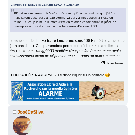
Citation de: Ben03 le 21 juillet 2014 à 13:14:10
Effectivement comme dit José ce n'est une pièce excentrique que j'ai fait
mais la tondeuse qui est faite comme ça et j'y ai mis dessus la pièce en
teflon. Du coup lorsque le moteur est en rotation ça fait oscillé la pièce en
plastique de +ou- 4 à 5 mm à une fréquence d'environ 100Hz
Juste pour info : Le Ferticare fonctionne sous 100 Hz – 2,5 d’amplitude
(– intensité ++). Ces paramètres permettent d’obtenir les meilleurs
résultats donc...
un qg3030 modifier n'est pas forcément un mauvais
investissement avant de dépenser des €++ dans un outils médicale.
IP archivée
POUR ADHÉRER A ALARME ? Il suffit de cliquer sur la bannière
JoséDaSilva