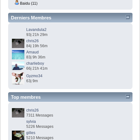
Baidu (11)
Derniers Membres
Lavandula2
93j 21h 29m
chris26
84j 19h 56m
Arnaud
83j 9h 36m
charlieboy
66j 21h 41m
Gyzmo34
63j 9m
Top membres
chris26
7311 Messages
sylvia
5226 Messages
gilles
5210 Messages