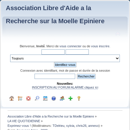
Association Libre d'Aide a la
Recherche sur la Moelle Epiniere
Bienvenue,
Invité
. Merci de
vous connecter
ou de
vous inscrire
.
Connexion avec identifiant, mot de passe et durée de la session
Nouvelles:
INSCRIPTION AU FORUM ALARME cliquez ici
Association Libre d'Aide a la Recherche sur la Moelle Epiniere
»
LA VIE QUOTIDIENNE
»
Exprimez-vous !
(Modérateurs:
TDelrieu
,
sylvia
,
chris26
,
anneso
) »