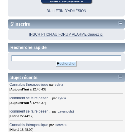
BULLETIN D'ADHÉSION
S'inscrire
INSCRIPTION AU FORUM ALARME cliquez ici
Recherche rapide
Sujet récents
Cannabis thérapeutique
par
sylvia
[
Aujourd'hui
à 12:48:43]
lcomment se faire peser ...
par
sylvia
[
Aujourd'hui
à 12:46:37]
lcomment se faire peser ...
par
Lavandula2
[
Hier
à 22:44:17]
Cannabis thérapeutique
par
Hervé35
[
Hier
à 16:48:09]