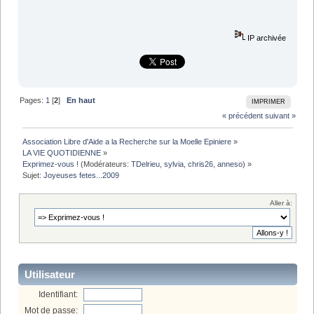
IP archivée
Pages:
1
[
2
]
En haut
IMPRIMER
« précédent
suivant »
Association Libre d'Aide a la Recherche sur la Moelle Epiniere
»
LA VIE QUOTIDIENNE
»
Exprimez-vous !
(Modérateurs:
TDelrieu
,
sylvia
,
chris26
,
anneso
) »
Sujet:
Joyeuses fetes...2009
Aller à:
Utilisateur
Identifiant:
Mot de passe: