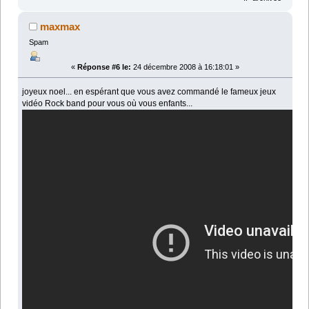
maxmax
Spam
«
Réponse #6 le:
24 décembre 2008 à 16:18:01 »
joyeux noel... en espérant que vous avez commandé le fameux jeux
vidéo Rock band pour vous où vous enfants...