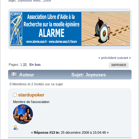
Sujet:
Joyeuses fetes...2009
« précédent
suivant »
Pages:
1
[
2
]
En bas
IMPRIMER
Auteur
Sujet: Joyeuses
fetes...2009 (Lu 29467 fois)
0 Membres et 2 Invités sur ce sujet
stardupoker
Membre de l'association
«
Réponse #13 le:
25 décembre 2008 à 15:04:48 »