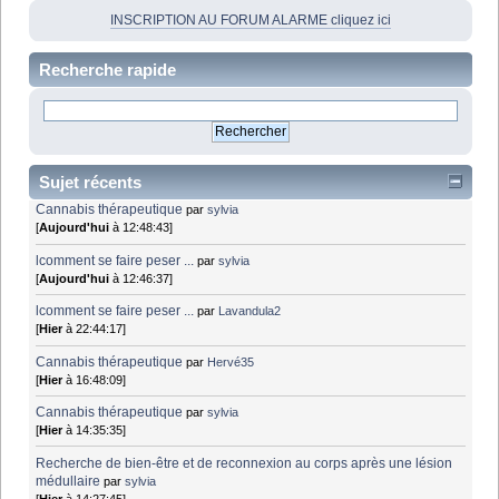
INSCRIPTION AU FORUM ALARME cliquez ici
Recherche rapide
Sujet récents
Cannabis thérapeutique
par
sylvia
[
Aujourd'hui
à 12:48:43]
lcomment se faire peser ...
par
sylvia
[
Aujourd'hui
à 12:46:37]
lcomment se faire peser ...
par
Lavandula2
[
Hier
à 22:44:17]
Cannabis thérapeutique
par
Hervé35
[
Hier
à 16:48:09]
Cannabis thérapeutique
par
sylvia
[
Hier
à 14:35:35]
Recherche de bien-être et de reconnexion au corps après une lésion
médullaire
par
sylvia
[
Hier
à 14:27:45]