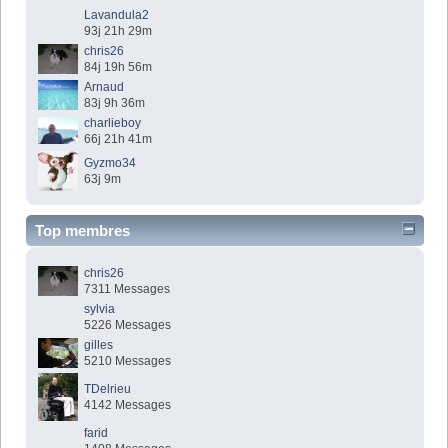
Lavandula2
93j 21h 29m
chris26
84j 19h 56m
Arnaud
83j 9h 36m
charlieboy
66j 21h 41m
Gyzmo34
63j 9m
Top membres
chris26
7311 Messages
sylvia
5226 Messages
gilles
5210 Messages
TDelrieu
4142 Messages
farid