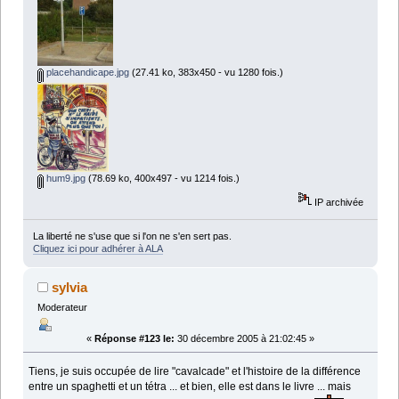
placehandicape.jpg
(27.41 ko, 383x450 - vu 1280 fois.)
hum9.jpg
(78.69 ko, 400x497 - vu 1214 fois.)
IP archivée
La liberté ne s'use que si l'on ne s'en sert pas.
Cliquez ici pour adhérer à ALA
sylvia
Moderateur
«
Réponse #123 le:
30 décembre 2005 à 21:02:45 »
Tiens, je suis occupée de lire "cavalcade" et l'histoire de la différence
entre un spaghetti et un tétra ... et bien, elle est dans le livre ... mais