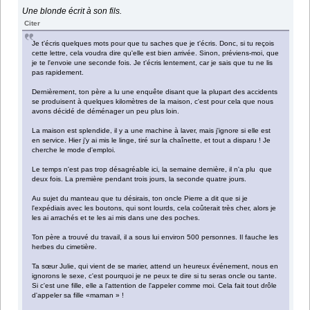
Une blonde écrit à son fils.
Citer
Je t'écris quelques mots pour que tu saches que je t'écris. Donc, si tu reçois
cette lettre, cela voudra dire qu'elle est bien arrivée. Sinon, préviens-moi, que
je te l'envoie une seconde fois. Je t'écris lentement, car je sais que tu ne lis
pas rapidement.
Dernièrement, ton père a lu une enquête disant que la plupart des accidents
se produisent à quelques kilomètres de la maison, c'est pour cela que nous
avons décidé de déménager un peu plus loin.
La maison est splendide, il y a une machine à laver, mais j'ignore si elle est
en service. Hier j'y ai mis le linge, tiré sur la chaînette, et tout a disparu ! Je
cherche le mode d'emploi.
Le temps n'est pas trop désagréable ici, la semaine dernière, il n'a plu que
deux fois. La première pendant trois jours, la seconde quatre jours.
Au sujet du manteau que tu désirais, ton oncle Pierre a dit que si je
l'expédiais avec les boutons, qui sont lourds, cela coûterait très cher, alors je
les ai arrachés et te les ai mis dans une des poches.
Ton père a trouvé du travail, il a sous lui environ 500 personnes. Il fauche les
herbes du cimetière.
Ta sœur Julie, qui vient de se marier, attend un heureux événement, nous en
ignorons le sexe, c'est pourquoi je ne peux te dire si tu seras oncle ou tante.
Si c'est une fille, elle a l'attention de l'appeler comme moi. Cela fait tout drôle
d'appeler sa fille «maman » !