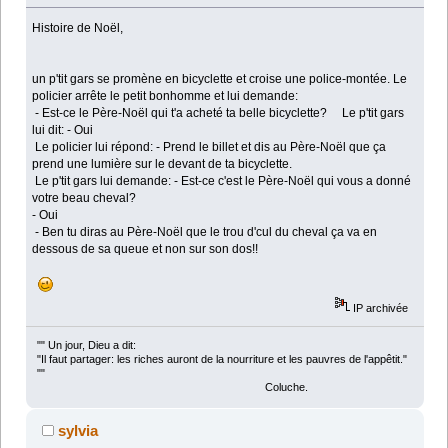
Histoire de Noël,
un p'tit gars se promène en bicyclette et croise une police-montée. Le
policier arrête le petit bonhomme et lui demande:
- Est-ce le Père-Noël qui t'a acheté ta belle bicyclette? Le p'tit gars
lui dit: - Oui
Le policier lui répond: - Prend le billet et dis au Père-Noël que ça
prend une lumière sur le devant de ta bicyclette.
Le p'tit gars lui demande: - Est-ce c'est le Père-Noël qui vous a donné
votre beau cheval?
- Oui
- Ben tu diras au Père-Noël que le trou d'cul du cheval ça va en
dessous de sa queue et non sur son dos!!
IP archivée
"" Un jour, Dieu a dit:
"Il faut partager: les riches auront de la nourriture et les pauvres de l'appêtit."
""
Coluche.
sylvia