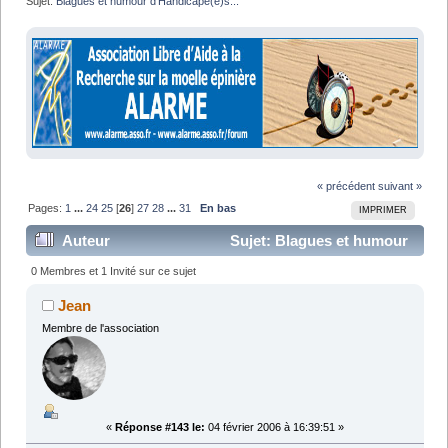
Sujet:
Blagues et humour d'Handicapé(e)s...
« précédent
suivant »
Pages:
1
...
24
25
[
26
]
27
28
...
31
En bas
IMPRIMER
Auteur
Sujet: Blagues et humour
d'Handicapé(e)s... (Lu 637110 fois)
0 Membres et 1 Invité sur ce sujet
Jean
Membre de l'association
«
Réponse #143 le:
04 février 2006 à 16:39:51 »