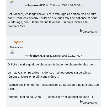
«
Réponse #136 le:
01 février 2006 à 08:00:39 »
Bof, Vincent, les longs cheveux et le tatouage ça doit pouvoir se faire
non ? Pour les cheveux il suffit de quelques mois de patience et pour
le tatouage, ben ... te trouver un tatoueur ... tu nous invites à la
première ???
IP archivée
sylvia
Moderateur
«
Réponse #135 le:
31 janvier 2006 à 16:27:09 »
Difficile d'écrire quelque chose après la bonne blague de Maxmax ...
Le mauvais temps a des incidences malheureuses sur certaines
régions ... jugez-en plutôt vous même ...
A cause des intempéries, les saucisses de Strasbourg ne font plus que
2 cm ...
(entendu hier soir à Canal + .... et en clin d'oeil au post de Joao ...)
IP archivée