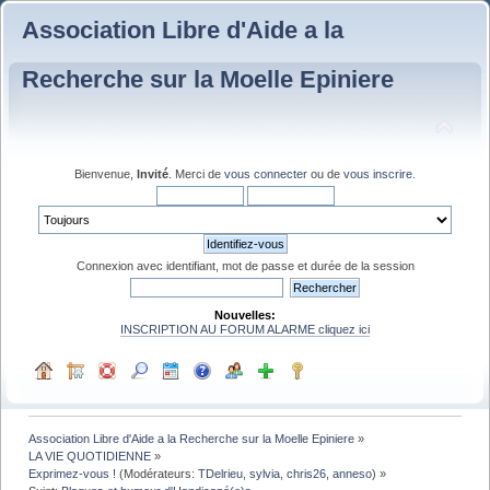
Association Libre d'Aide a la
Recherche sur la Moelle Epiniere
Bienvenue,
Invité
. Merci de
vous connecter
ou de
vous inscrire
.
Connexion avec identifiant, mot de passe et durée de la session
Nouvelles:
INSCRIPTION AU FORUM ALARME cliquez ici
Association Libre d'Aide a la Recherche sur la Moelle Epiniere
»
LA VIE QUOTIDIENNE
»
Exprimez-vous !
(Modérateurs:
TDelrieu
,
sylvia
,
chris26
,
anneso
) »