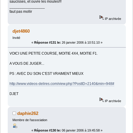
saucisses, et ouvre les moules!!!
_________________
faut pas mollir
IP archivée
djet4860
Invité
«
Réponse #131 le:
26 janvier 2006 à 10:51:10 »
VOICI UNE PETITE COURSE, MOITIE 4X4, MOITIE F1.
A VOUS DE JUGER...
PS : AVEC DU SON C'EST VRAIMENT MIEUX
http://www.videos-delires.com/view.php?PostID=2140&min=948#
DJET
IP archivée
daphie262
Membre de l'association
«
Réponse #130 le:
06 janvier 2006 à 19:45:58 »