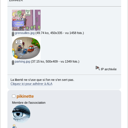
grenouilles.jpg
(49.74 ko, 450x335 - vu 1458 fois.)
parking.jpg
(37.15 ko, 500x409 - vu 1349 fois.)
IP archivée
La liberté ne s'use que si l'on ne s'en sert pas.
Cliquez ici pour adhérer à ALA
pikinette
Membre de l'association