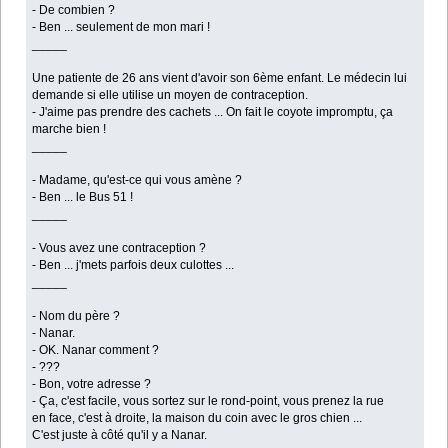
- De combien ?
- Ben ... seulement de mon mari !
_____
Une patiente de 26 ans vient d'avoir son 6ème enfant. Le médecin lui
demande si elle utilise un moyen de contraception.
- J'aime pas prendre des cachets ... On fait le coyote impromptu, ça
marche bien !
_____
- Madame, qu'est-ce qui vous amène ?
- Ben ... le Bus 51 !
_____
- Vous avez une contraception ?
- Ben ... j'mets parfois deux culottes ...
_____
- Nom du père ?
- Nanar.
- OK. Nanar comment ?
- ???
- Bon, votre adresse ?
- Ça, c'est facile, vous sortez sur le rond-point, vous prenez la rue
en face, c'est à droite, la maison du coin avec le gros chien ...
C'est juste à côté qu'il y a Nanar.