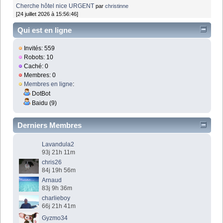
Cherche hôtel nice URGENT
par
christinne
[24 juillet 2026 à 15:56:46]
Qui est en ligne
Invités: 559
Robots: 10
Caché: 0
Membres: 0
Membres en ligne
:
DotBot
Baidu (9)
Derniers Membres
Lavandula2
93j 21h 11m
chris26
84j 19h 56m
Arnaud
83j 9h 36m
charlieboy
66j 21h 41m
Gyzmo34