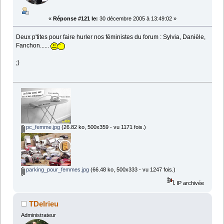
«
Réponse #121 le:
30 décembre 2005 à 13:49:02 »
Deux p'tites pour faire hurler nos féministes du forum : Sylvia, Danièle,
Fanchon......
;)
pc_femme.jpg
(26.82 ko, 500x359 - vu 1171 fois.)
parking_pour_femmes.jpg
(66.48 ko, 500x333 - vu 1247 fois.)
IP archivée
TDelrieu
Administrateur