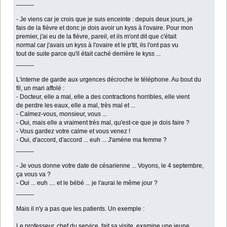
_____
- Je viens car je crois que je suis enceinte : depuis deux jours, je
fais de la fièvre et donc je dois avoir un kyss à l'ovaire. Pour mon
premier, j'ai eu de la fièvre, pareil, et ils m'ont dit que c'était
normal car j'avais un kyss à l'ovaire et le p'tit, ils l'ont pas vu
tout de suite parce qu'il était caché derrière le kyss ...
_____
L'interne de garde aux urgences décroche le téléphone. Au bout du
fil, un mari affolé :
- Docteur, elle a mal, elle a des contractions horribles, elle vient
de perdre les eaux, elle a mal, très mal et ...
- Calmez-vous, monsieur, vous ...
- Oui, mais elle a vraiment très mal, qu'est-ce que je dois faire ?
- Vous gardez votre calme et vous venez !
- Oui, d'accord, d'accord ... euh ... J'amène ma femme ?
_____
- Je vous donne votre date de césarienne ... Voyons, le 4 septembre,
ça vous va ?
- Oui ... euh .... et le bébé ... je l'aurai le même jour ?
_____
Mais il n'y a pas que les patients. Un exemple :
Le professeur, chef du service, fait sa visite, examine une jeune