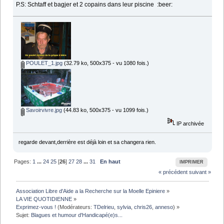
P.S: Schtaff et bagjer et 2 copains dans leur piscine :beer:
POULET_1.jpg
(32.79 ko, 500x375 - vu 1080 fois.)
Savoirvivre.jpg
(44.83 ko, 500x375 - vu 1099 fois.)
IP archivée
regarde devant,derrière est déjà loin et sa changera rien.
Pages:
1
...
24
25
[
26
]
27
28
...
31
En haut
IMPRIMER
« précédent
suivant »
Association Libre d'Aide a la Recherche sur la Moelle Epiniere
»
LA VIE QUOTIDIENNE
»
Exprimez-vous !
(Modérateurs:
TDelrieu
,
sylvia
,
chris26
,
anneso
) »
Sujet:
Blagues et humour d'Handicapé(e)s...