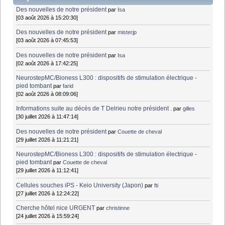
Des nouvelles de notre président
par
Isa
[03 août 2026 à 15:20:30]
Des nouvelles de notre président
par
misterjp
[03 août 2026 à 07:45:53]
Des nouvelles de notre président
par
Isa
[02 août 2026 à 17:42:25]
NeurostepMC/Bioness L300 : dispositifs de stimulation électrique -
pied tombant
par
farid
[02 août 2026 à 08:09:06]
Informations suite au décès de T Delrieu notre président .
par
gilles
[30 juillet 2026 à 11:47:14]
Des nouvelles de notre président
par
Couette de cheval
[29 juillet 2026 à 11:21:21]
NeurostepMC/Bioness L300 : dispositifs de stimulation électrique -
pied tombant
par
Couette de cheval
[29 juillet 2026 à 11:12:41]
Cellules souches iPS - Keio University (Japon)
par
fti
[27 juillet 2026 à 12:24:22]
Cherche hôtel nice URGENT
par
christinne
[24 juillet 2026 à 15:59:24]