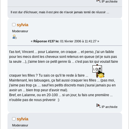
IP archivée
Il est dur d'échouer, mais il est pire de n'avoir jamais tenté de réussir ...
sylvia
Moderateur
«
Réponse #137 le:
01 février 2006 à 11:41:27 »
t'as tort, Vincent ... pour Lalanne, on craque ... et perso, j'ai un faible
pour les mecs dont les cheveux sont retenus en queue (et je suis pas
la seule ...), j'aime bien ce petit genre là ... c'est pas toi qui voulait faire
craquer les filles ? Tu sais ce qu'il te reste à faire ...
Maintenant, les tatouages, ça fait aussi craquer les filles ... (pas moi,
j'aime pas trop ça .... sauf les petits discrets mais j'aurai jamais pu en
avoir un ... bien trop peur d'avoir mal).
Bref, en Lalanne, ou en 20-100 ... si un jour, tu fais une première ...
n'oublie pas de nous prévenir :)
IP archivée
sylvia
Moderateur