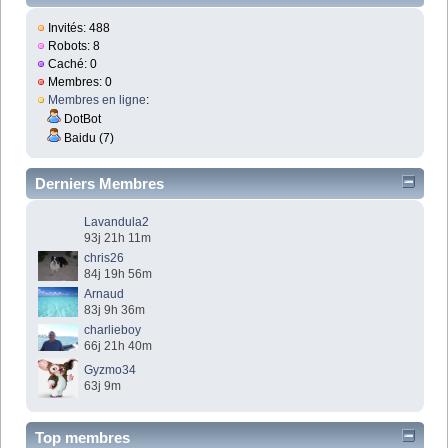
Invités: 488
Robots: 8
Caché: 0
Membres: 0
Membres en ligne
:
DotBot
Baidu (7)
Derniers Membres
Lavandula2
93j 21h 11m
chris26
84j 19h 56m
Arnaud
83j 9h 36m
charlieboy
66j 21h 40m
Gyzmo34
63j 9m
Top membres