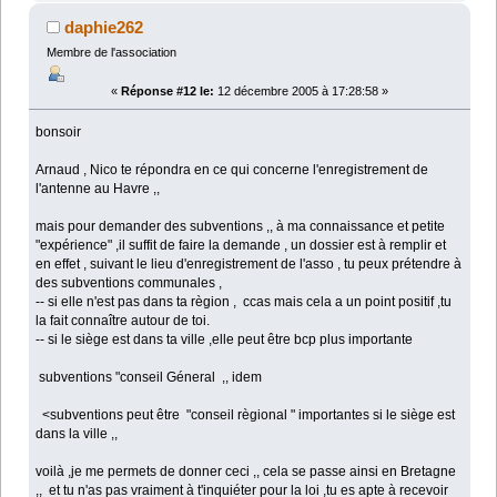
daphie262
Membre de l'association
«
Réponse #12 le:
12 décembre 2005 à 17:28:58 »
bonsoir
Arnaud , Nico te répondra en ce qui concerne l'enregistrement de
l'antenne au Havre ,,
mais pour demander des subventions ,, à ma connaissance et petite
"expérience" ,il suffit de faire la demande , un dossier est à remplir et
en effet , suivant le lieu d'enregistrement de l'asso , tu peux prétendre à
des subventions communales ,
-- si elle n'est pas dans ta règion , ccas mais cela a un point positif ,tu
la fait connaître autour de toi.
-- si le siège est dans ta ville ,elle peut être bcp plus importante
subventions "conseil Géneral ,, idem
<subventions peut être "conseil règional " importantes si le siège est
dans la ville ,,
voilà ,je me permets de donner ceci ,, cela se passe ainsi en Bretagne
,, et tu n'as pas vraiment à t'inquiéter pour la loi ,tu es apte à recevoir