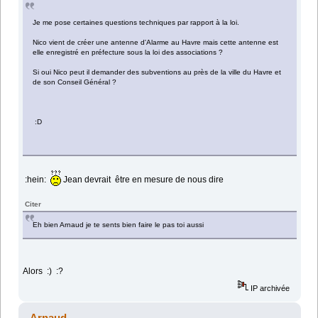
Je me pose certaines questions techniques par rapport à la loi.
Nico vient de créer une antenne d'Alarme au Havre mais cette antenne est
elle enregistré en préfecture sous la loi des associations ?
Si oui Nico peut il demander des subventions au près de la ville du Havre et
de son Conseil Général ?
:D
:hein:
Jean devrait être en mesure de nous dire
Citer
Eh bien Arnaud je te sents bien faire le pas toi aussi
Alors :) :?
IP archivée
Arnaud