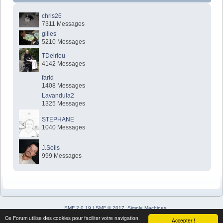
chris26
7311 Messages
gilles
5210 Messages
TDelrieu
4142 Messages
farid
1408 Messages
Lavandula2
1325 Messages
STEPHANE
1040 Messages
J.Solis
999 Messages
SMF 2.0.19
|
SMF © 2017
,
Simple Machines
Simple Audio Video Embedder
Ce Forum utilise des cookies pour faciliter votre navigation.
Accepter !
SimplePortal 2.3.7 © 2008-2026, SimplePortal