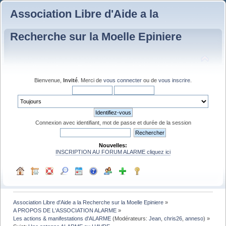
Association Libre d'Aide a la
Recherche sur la Moelle Epiniere
Bienvenue,
Invité
. Merci de
vous connecter
ou de
vous inscrire
.
Connexion avec identifiant, mot de passe et durée de la session
Nouvelles:
INSCRIPTION AU FORUM ALARME cliquez ici
Association Libre d'Aide a la Recherche sur la Moelle Epiniere
»
A PROPOS DE L'ASSOCIATION ALARME
»
Les actions & manifestations d'ALARME
(Modérateurs:
Jean
,
chris26
,
anneso
) »