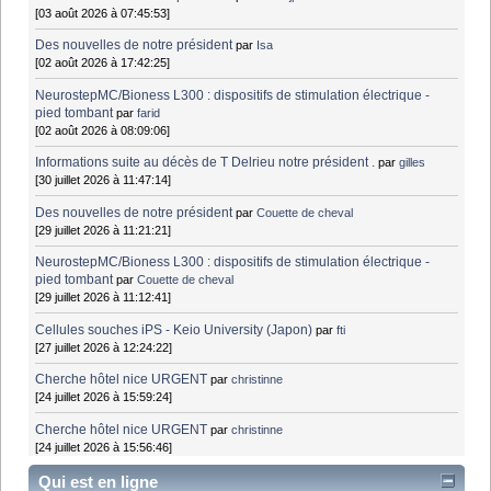
[03 août 2026 à 07:45:53]
Des nouvelles de notre président
par
Isa
[02 août 2026 à 17:42:25]
NeurostepMC/Bioness L300 : dispositifs de stimulation électrique -
pied tombant
par
farid
[02 août 2026 à 08:09:06]
Informations suite au décès de T Delrieu notre président .
par
gilles
[30 juillet 2026 à 11:47:14]
Des nouvelles de notre président
par
Couette de cheval
[29 juillet 2026 à 11:21:21]
NeurostepMC/Bioness L300 : dispositifs de stimulation électrique -
pied tombant
par
Couette de cheval
[29 juillet 2026 à 11:12:41]
Cellules souches iPS - Keio University (Japon)
par
fti
[27 juillet 2026 à 12:24:22]
Cherche hôtel nice URGENT
par
christinne
[24 juillet 2026 à 15:59:24]
Cherche hôtel nice URGENT
par
christinne
[24 juillet 2026 à 15:56:46]
Qui est en ligne