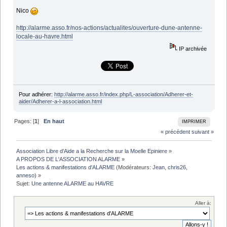
Nico
http://alarme.asso.fr/nos-actions/actualites/ouverture-dune-antenne-
locale-au-havre.html
IP archivée
Pour adhérer:
http://alarme.asso.fr/index.php/L-association/Adherer-et-
aider/Adherer-a-l-association.html
Pages: [
1
]
En haut
IMPRIMER
« précédent
suivant »
Association Libre d'Aide a la Recherche sur la Moelle Epiniere
»
A PROPOS DE L'ASSOCIATION ALARME
»
Les actions & manifestations d'ALARME
(Modérateurs:
Jean
,
chris26
,
anneso
) »
Sujet:
Une antenne ALARME au HAVRE
Aller à: