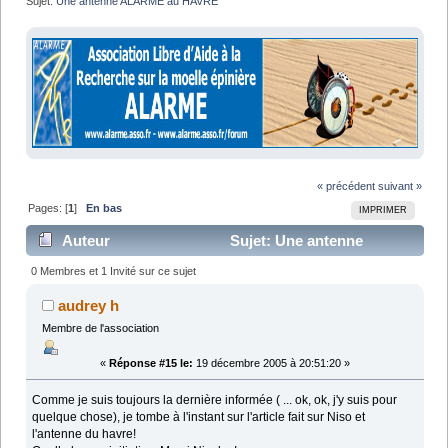
Sujet:
Une antenne ALARME au HAVRE
« précédent
suivant »
Pages: [
1
]
En bas
IMPRIMER
Auteur
Sujet: Une antenne
ALARME au HAVRE (Lu 18910 fois)
0 Membres et 1 Invité sur ce sujet
audrey h
Membre de l'association
«
Réponse #15 le:
19 décembre 2005 à 20:51:20 »
Comme je suis toujours la dernière informée ( ... ok, ok, j'y suis pour
quelque chose), je tombe à l'instant sur l'article fait sur Niso et
l'antenne du havre!