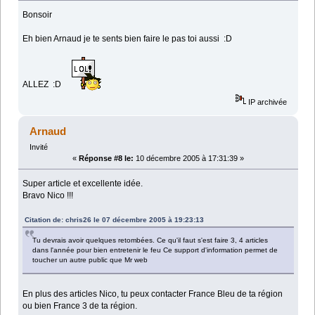
Bonsoir
Eh bien Arnaud je te sents bien faire le pas toi aussi :D
ALLEZ :D
IP archivée
Arnaud
Invité
«
Réponse #8 le:
10 décembre 2005 à 17:31:39 »
Super article et excellente idée.
Bravo Nico !!!
Citation de: chris26 le 07 décembre 2005 à 19:23:13
Tu devrais avoir quelques retombées. Ce qu'il faut s'est faire 3, 4 articles
dans l'année pour bien entretenir le feu Ce support d'information permet de
toucher un autre public que Mr web
En plus des articles Nico, tu peux contacter France Bleu de ta région
ou bien France 3 de ta région.