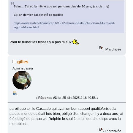
Salut… J'ai eu la même que toi, pendant plus de 20 ans, je crois… 😜
Et l'an dernier, j'ai acheté ce modèle
https://www.materiel-handicap.fr/1212-chaise-de-douche-clean-44-cm-vert-
lagon-4-freins.html
Pour te ruiner les fesses y a pas mieux
IP archivée
gilles
Administrateur
«
Réponse #3 le:
25 juin 2025 à 16:40:56 »
pareil que toi, le Cascade qui avait un bon rapport qualité/prix et la
palette monobloc était très bien, obligé d'en changer il y a deux ans j'ai
été obligé de passer au Delphin le seul fauteuil douche dispo avec la
monobloc...
IP archivée