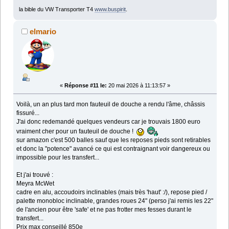
la bible du VW Transporter T4
www.buspirit
.
elmario
«
Réponse #11 le:
20 mai 2026 à 11:13:57 »
Voilà, un an plus tard mon fauteuil de douche a rendu l'âme, châssis
fissuré...
J'ai donc redemandé quelques vendeurs car je trouvais 1800 euro
vraiment cher pour un fauteuil de douche !
sur amazon c'est 500 balles sauf que les reposes pieds sont retirables
et donc la "potence" avancé ce qui est contraignant voir dangereux ou
impossible pour les transfert...
Et j'ai trouvé :
Meyra McWet
cadre en alu, accoudoirs inclinables (mais très 'haut' :/), repose pied /
palette monobloc inclinable, grandes roues 24" (perso j'ai remis les 22"
de l'ancien pour être 'safe' et ne pas frotter mes fesses durant le
transfert...
Prix max conseillé 850e