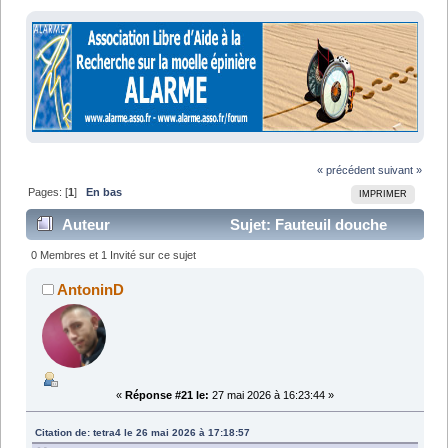
« précédent
suivant »
Pages: [
1
]
En bas
IMPRIMER
Auteur
Sujet: Fauteuil douche
"normal" hors de stock/prix ? (Lu 51565 fois)
0 Membres et 1 Invité sur ce sujet
AntoninD
«
Réponse #21 le:
27 mai 2026 à 16:23:44 »
Citation de: tetra4 le 26 mai 2026 à 17:18:57