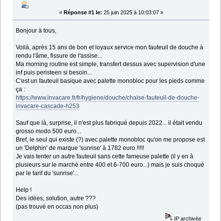
«
Réponse #1 le:
25 juin 2025 à 10:03:07 »
Bonjour à tous,
Voilà, après 15 ans de bon et loyaux service mon fauteuil de douche à
rendu l'âme, fissure de l'assise...
Ma morning routine est simple, transfert dessus avec supervision d'une
inf puis peristeen si besoin...
C'est un fauteuil basique avec palette monobloc pour les pieds comme
ça :
https://www.invacare.fr/fr/hygiene/douche/chaise-fauteuil-de-douche-
invacare-cascade-h253
Sauf que là, surprise, il n'est plus fabriqué depuis 2022... il était vendu
grosso modo 500 euro...
Bref, le seul qui existe (?) avec palette monobloc qu'on me propose est
un 'Delphin' de marque 'sunrise' à 1782 euro !!!!!
Je vais tenter un autre fauteuil sans cette fameuse palette (il y en à
plusieurs sur le marché entre 400 et 6-700 euro...) mais je suis choqué
par le tarif du 'sunrise'...
Help !
Des idées, solution, autre ???
(pas trouvé en occas non plus)
IP archivée