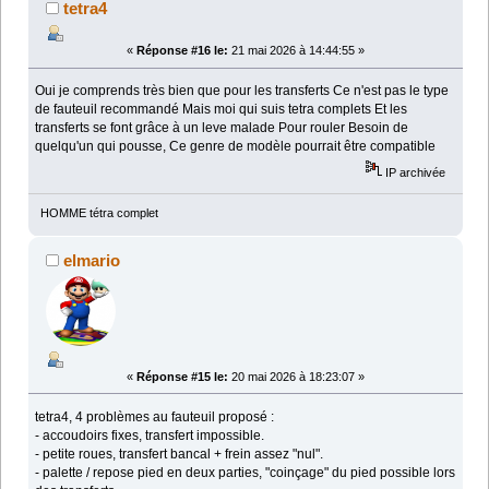
tetra4
«
Réponse #16 le:
21 mai 2026 à 14:44:55 »
Oui je comprends très bien que pour les transferts Ce n'est pas le type
de fauteuil recommandé Mais moi qui suis tetra complets Et les
transferts se font grâce à un leve malade Pour rouler Besoin de
quelqu'un qui pousse, Ce genre de modèle pourrait être compatible
IP archivée
HOMME tétra complet
elmario
«
Réponse #15 le:
20 mai 2026 à 18:23:07 »
tetra4, 4 problèmes au fauteuil proposé :
- accoudoirs fixes, transfert impossible.
- petite roues, transfert bancal + frein assez "nul".
- palette / repose pied en deux parties, "coinçage" du pied possible lors