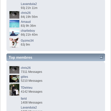
Lavandula2
93j 21h 11m
chris26
84j 19h 56m
Arnaud
83j 9h 36m
charlieboy
66j 21h 40m
Gyzmo34
63j 9m
Top membres
chris26
7311 Messages
gilles
5210 Messages
TDelrieu
4142 Messages
farid
1408 Messages
Lavandula2