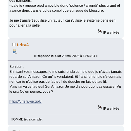
des transferts.
- palette / repose pied amovible donc "potence / arrondi" plus grand et
avancé donc transfert plus compliqué et risque de blessure.
Je me transfert et utilise un fauteuil car j'utilise le système peristeen
pour aller à la selle
IP archivée
tetra4
«
Réponse #14 le:
20 mai 2026 à 14:53:04 »
Bonjour ,
En lisant vos messages; je me suis rendu compte que je n'avais jamais
regardé sur Amazon Ce qu'ils vendaient, Et franchement je n'y connais
rien car je n'utilise pas de fauteuil de douche on fait tout au lit.
Mais j'ai vu ce fauteuil Sur Amazon Je me dis pourquoi pas essayer Vu
le prix Qu'en pensez vous ?
https://urls.fr/vqcqpU
IP archivée
HOMME tétra complet