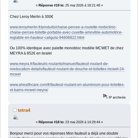
«
Réponse #19 le:
25 mai 2026 à 18:21:48 »
Chez Leroy Merlin à 300€
www.leroymerlin.fr/produits/chaise-percee-a-roulette-mobiclinic-
chaise-percee-toilette-portable-avec-cuvette-amovible-automotrice-
reglable-en-hauteur-caligula-94606822.html
Ou 100% identique avec palette monobloc modèle MCWET de chez
MEYRA à 852€ en Isralel
www.meyra.fr/fauteuils-roulants/manuel/fauteuil-roulant-de-
reeducation-details/fauteuil-roulant-de-douche-et-toilettes-mcwet-24-
mcwet
www.ahealthcare.com/fr/fauteuil-roulant-en-aluminium-pour-toilettes-
et-bains-mcwet-meyra/
IP archivée
tetra4
«
Réponse #18 le:
23 mai 2026 à 14:29:44 »
Bonjour merci pour vos réponses Mon fauteuil a déjà une double