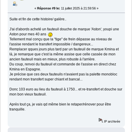
«
Réponse #9 le:
11 juillet 2025 à 21:59:56 »
Suite et fin de cette histoire/ galère..
J'ai d'abords acheté un fauteuil douche de marque 'Aston', youpi une
Aston pour mes 40 ans
Tellement mal conçu que la "tige" de frein dépasse au niveau de
l'assise rendant le transfert impossible / dangereux...
Remplacer qques jours plus tard par un fauteuil de marque Kmina et
là, je remarque que c'est la même assise que celle cassée de mon
ancien fauteuil mais en mieux, plus robuste à l'arrière.
Du coup, renvoi du fauteuil et commande de l'assise en direct chez
Kmina en Espagne.
Je précise que ces deux fauteuils n'avaient pas la palette monobloc
rendant mon transfert super chiant et bancal...
Donc 103 euro au lieu du fauteuil à 1750... et re-transfert et douche sur
mon bon vieux fauteuil.
Après tout ça, je vais qd même bien le retaper/rénover pour être
tranquille.
IP archivée