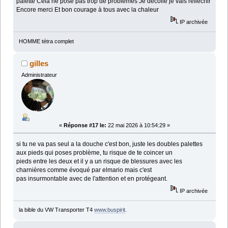
palette Cela ne pose pas trop de problèmes Je décolle je vais réfléchir
Encore merci Et bon courage à tous avec la chaleur
IP archivée
HOMME tétra complet
gilles
Administrateur
«
Réponse #17 le:
22 mai 2026 à 10:54:29 »
si tu ne va pas seul a la douche c'est bon, juste les doubles palettes
aux pieds qui poses problème, tu risque de te coincer un
pieds entre les deux et il y a un risque de blessures avec les
charnières comme évoqué par elmario mais c'est
pas insurmontable avec de l'attention et en protégeant.
IP archivée
la bible du VW Transporter T4
www.buspirit
.