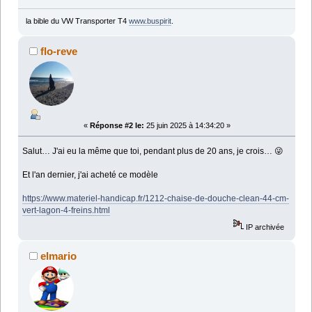
la bible du VW Transporter T4
www.buspirit
.
flo-reve
«
Réponse #2 le:
25 juin 2025 à 14:34:20 »
Salut… J'ai eu la même que toi, pendant plus de 20 ans, je crois… 😜
Et l'an dernier, j'ai acheté ce modèle
https://www.materiel-handicap.fr/1212-chaise-de-douche-clean-44-cm-
vert-lagon-4-freins.html
IP archivée
elmario