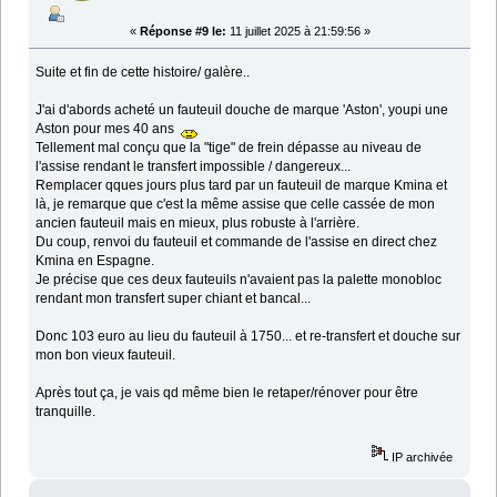
«
Réponse #9 le:
11 juillet 2025 à 21:59:56 »
Suite et fin de cette histoire/ galère..
J'ai d'abords acheté un fauteuil douche de marque 'Aston', youpi une
Aston pour mes 40 ans
Tellement mal conçu que la "tige" de frein dépasse au niveau de
l'assise rendant le transfert impossible / dangereux...
Remplacer qques jours plus tard par un fauteuil de marque Kmina et
là, je remarque que c'est la même assise que celle cassée de mon
ancien fauteuil mais en mieux, plus robuste à l'arrière.
Du coup, renvoi du fauteuil et commande de l'assise en direct chez
Kmina en Espagne.
Je précise que ces deux fauteuils n'avaient pas la palette monobloc
rendant mon transfert super chiant et bancal...
Donc 103 euro au lieu du fauteuil à 1750... et re-transfert et douche sur
mon bon vieux fauteuil.
Après tout ça, je vais qd même bien le retaper/rénover pour être
tranquille.
IP archivée