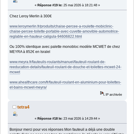
«
Réponse #19 le:
25 mai 2026 à 18:21:48 »
Chez Leroy Merlin à 300€
www.leroymerlin.fr/produits/chaise-percee-a-roulette-mobiclinic-
chaise-percee-toilette-portable-avec-cuvette-amovible-automotrice-
reglable-en-hauteur-caligula-94606822.html
Ou 100% identique avec palette monobloc modèle MCWET de chez
MEYRA à 852€ en Isralel
www.meyra.fr/fauteuils-roulants/manuel/fauteuil-roulant-de-
reeducation-details/fauteuil-roulant-de-douche-et-toilettes-mcwet-24-
mcwet
www.ahealthcare.com/fr/fauteuil-roulant-en-aluminium-pour-toilettes-
et-bains-mcwet-meyra/
IP archivée
tetra4
«
Réponse #18 le:
23 mai 2026 à 14:29:44 »
Bonjour merci pour vos réponses Mon fauteuil a déjà une double