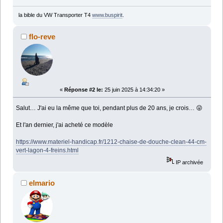
la bible du VW Transporter T4
www.buspirit
.
flo-reve
«
Réponse #2 le:
25 juin 2025 à 14:34:20 »
Salut… J'ai eu la même que toi, pendant plus de 20 ans, je crois… 😜
Et l'an dernier, j'ai acheté ce modèle
https://www.materiel-handicap.fr/1212-chaise-de-douche-clean-44-cm-
vert-lagon-4-freins.html
IP archivée
elmario