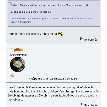
Salut… J'ai eu la même que toi, pendant plus de 20 ans, je crois… 😜
Et l'an dernier, j'ai acheté ce modèle
https://www.materiel-handicap.fr/1212-chaise-de-douche-clean-44-cm-vert-
lagon-4-freins.html
Pour te ruiner les fesses y a pas mieux
IP archivée
gilles
Administrateur
«
Réponse #3 le:
25 juin 2025 à 16:40:56 »
pareil que toi, le Cascade qui avait un bon rapport qualité/prix et la
palette monobloc était très bien, obligé d'en changer il y a deux ans j'ai
été obligé de passer au Delphin le seul fauteuil douche dispo avec la
monobloc...
IP archivée