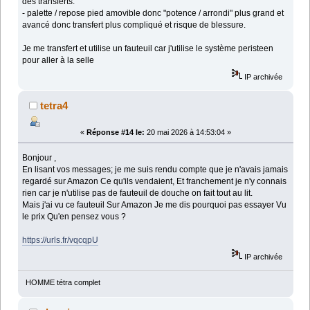
des transferts.
- palette / repose pied amovible donc "potence / arrondi" plus grand et
avancé donc transfert plus compliqué et risque de blessure.
Je me transfert et utilise un fauteuil car j'utilise le système peristeen
pour aller à la selle
IP archivée
tetra4
«
Réponse #14 le:
20 mai 2026 à 14:53:04 »
Bonjour ,
En lisant vos messages; je me suis rendu compte que je n'avais jamais
regardé sur Amazon Ce qu'ils vendaient, Et franchement je n'y connais
rien car je n'utilise pas de fauteuil de douche on fait tout au lit.
Mais j'ai vu ce fauteuil Sur Amazon Je me dis pourquoi pas essayer Vu
le prix Qu'en pensez vous ?
https://urls.fr/vqcqpU
IP archivée
HOMME tétra complet