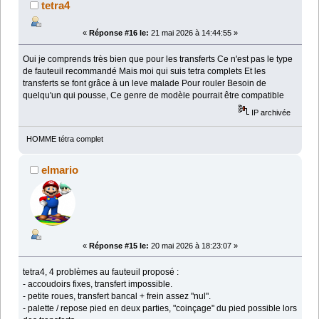
tetra4
«
Réponse #16 le:
21 mai 2026 à 14:44:55 »
Oui je comprends très bien que pour les transferts Ce n'est pas le type
de fauteuil recommandé Mais moi qui suis tetra complets Et les
transferts se font grâce à un leve malade Pour rouler Besoin de
quelqu'un qui pousse, Ce genre de modèle pourrait être compatible
IP archivée
HOMME tétra complet
elmario
«
Réponse #15 le:
20 mai 2026 à 18:23:07 »
tetra4, 4 problèmes au fauteuil proposé :
- accoudoirs fixes, transfert impossible.
- petite roues, transfert bancal + frein assez "nul".
- palette / repose pied en deux parties, "coinçage" du pied possible lors