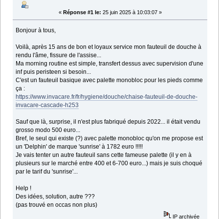
«
Réponse #1 le:
25 juin 2025 à 10:03:07 »
Bonjour à tous,
Voilà, après 15 ans de bon et loyaux service mon fauteuil de douche à
rendu l'âme, fissure de l'assise...
Ma morning routine est simple, transfert dessus avec supervision d'une
inf puis peristeen si besoin...
C'est un fauteuil basique avec palette monobloc pour les pieds comme
ça :
https://www.invacare.fr/fr/hygiene/douche/chaise-fauteuil-de-douche-
invacare-cascade-h253
Sauf que là, surprise, il n'est plus fabriqué depuis 2022... il était vendu
grosso modo 500 euro...
Bref, le seul qui existe (?) avec palette monobloc qu'on me propose est
un 'Delphin' de marque 'sunrise' à 1782 euro !!!!!
Je vais tenter un autre fauteuil sans cette fameuse palette (il y en à
plusieurs sur le marché entre 400 et 6-700 euro...) mais je suis choqué
par le tarif du 'sunrise'...
Help !
Des idées, solution, autre ???
(pas trouvé en occas non plus)
IP archivée