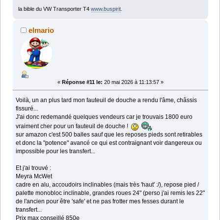
la bible du VW Transporter T4
www.buspirit
.
elmario
«
Réponse #11 le:
20 mai 2026 à 11:13:57 »
Voilà, un an plus tard mon fauteuil de douche a rendu l'âme, châssis
fissuré...
J'ai donc redemandé quelques vendeurs car je trouvais 1800 euro
vraiment cher pour un fauteuil de douche !
sur amazon c'est 500 balles sauf que les reposes pieds sont retirables
et donc la "potence" avancé ce qui est contraignant voir dangereux ou
impossible pour les transfert...
Et j'ai trouvé :
Meyra McWet
cadre en alu, accoudoirs inclinables (mais très 'haut' :/), repose pied /
palette monobloc inclinable, grandes roues 24" (perso j'ai remis les 22"
de l'ancien pour être 'safe' et ne pas frotter mes fesses durant le
transfert...
Prix max conseillé 850e