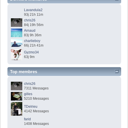
Lavandula2
93j 21h 11m
chris26
84j 19h 56m
Arnaud
83j 9h 36m
charlieboy
66j 21h 41m
Gyzmo34
63j 9m
Top membres
chris26
7311 Messages
gilles
5210 Messages
TDelrieu
4142 Messages
farid
1408 Messages