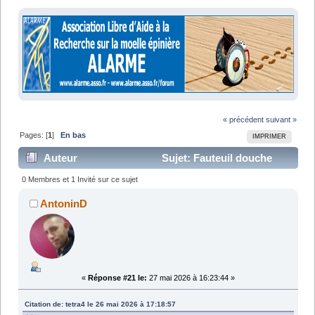
« précédent
suivant »
Pages: [
1
]
En bas
IMPRIMER
Auteur
Sujet: Fauteuil douche
"normal" hors de stock/prix ? (Lu 51701 fois)
0 Membres et 1 Invité sur ce sujet
AntoninD
«
Réponse #21 le:
27 mai 2026 à 16:23:44 »
Citation de: tetra4 le 26 mai 2026 à 17:18:57