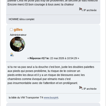
palette Cela ne pose pas trop de problèmes Je décolle je vais réfléchir
Encore merci Et bon courage à tous avec la chaleur
IP archivée
HOMME tétra complet
gilles
Administrateur
«
Réponse #17 le:
22 mai 2026 à 10:54:29 »
si tu ne va pas seul a la douche c'est bon, juste les doubles palettes
aux pieds qui poses problème, tu risque de te coincer un
pieds entre les deux et il y a un risque de blessures avec les
charnières comme évoqué par elmario mais c'est
pas insurmontable avec de l'attention et en protégeant.
IP archivée
la bible du VW Transporter T4
www.buspirit
.