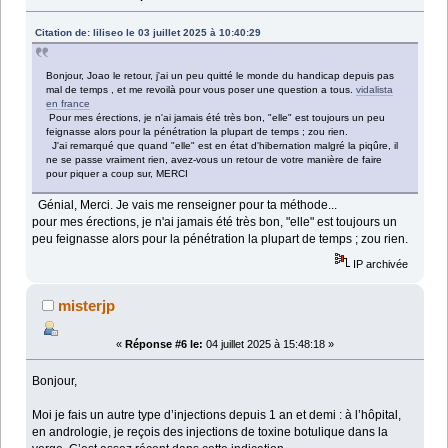
Citation de: liliseo le 03 juillet 2025 à 10:40:29
Bonjour, Joao le retour, j'ai un peu quitté le monde du handicap depuis pas
mal de temps , et me revoilà pour vous poser une question a tous.
vidalista
en france
Pour mes érections, je n'ai jamais été très bon, "elle" est toujours un peu
feignasse alors pour la pénétration la plupart de temps ; zou rien.
J'ai remarqué que quand "elle" est en état d'hibernation malgré la piqûre, il
ne se passe vraiment rien, avez-vous un retour de votre manière de faire
pour piquer a coup sur, MERCI
Génial, Merci. Je vais me renseigner pour ta méthode...
pour mes érections, je n'ai jamais été très bon, "elle" est toujours un
peu feignasse alors pour la pénétration la plupart de temps ; zou rien.
IP archivée
misterjp
«
Réponse #6 le:
04 juillet 2025 à 15:48:18 »
Bonjour,
Moi je fais un autre type d’injections depuis 1 an et demi : à l’hôpital,
en andrologie, je reçois des injections de toxine botulique dans la