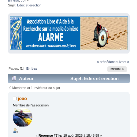
anneso
,
Jo
) »
Sujet:
Edex et erection
« précédent
suivant »
Pages: [
1
]
En bas
IMPRIMER
Auteur
Sujet: Edex et erection
(Lu 30437 fois)
0 Membres et 1 Invité sur ce sujet
joao
Membre de l'association
«
Réponse #7 le:
19 août 2025 à 18:48:59 »