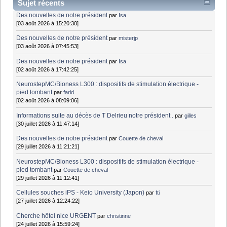
Sujet récents
Des nouvelles de notre président
par
Isa
[03 août 2026 à 15:20:30]
Des nouvelles de notre président
par
misterjp
[03 août 2026 à 07:45:53]
Des nouvelles de notre président
par
Isa
[02 août 2026 à 17:42:25]
NeurostepMC/Bioness L300 : dispositifs de stimulation électrique -
pied tombant
par
farid
[02 août 2026 à 08:09:06]
Informations suite au décès de T Delrieu notre président .
par
gilles
[30 juillet 2026 à 11:47:14]
Des nouvelles de notre président
par
Couette de cheval
[29 juillet 2026 à 11:21:21]
NeurostepMC/Bioness L300 : dispositifs de stimulation électrique -
pied tombant
par
Couette de cheval
[29 juillet 2026 à 11:12:41]
Cellules souches iPS - Keio University (Japon)
par
fti
[27 juillet 2026 à 12:24:22]
Cherche hôtel nice URGENT
par
christinne
[24 juillet 2026 à 15:59:24]