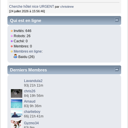
Cherche hôtel nice URGENT
par
christinne
[24 juillet 2026 à 15:56:46]
Qui est en ligne
Invités: 646
Robots: 26
Caché: 0
Membres: 0
Membres en ligne
:
Baidu (26)
Derniers Membres
Lavandula2
93j 21h 11m
chris26
84j 19h 56m
Arnaud
83j 9h 36m
charlieboy
66j 21h 41m
Gyzmo34
63j 9m