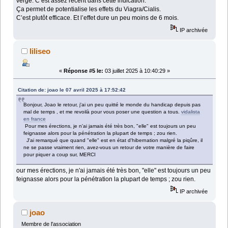
verge. C’est assez récent dans cette indication.
Ça permet de potentialise les effets du Viagra/Cialis.
C’est plutôt efficace. Et l’effet dure un peu moins de 6 mois.
IP archivée
liliseo
«
Réponse #5 le:
03 juillet 2025 à 10:40:29 »
Citation de: joao le 07 avril 2025 à 17:52:42
Bonjour, Joao le retour, j'ai un peu quitté le monde du handicap depuis pas
mal de temps , et me revoilà pour vous poser une question a tous.
vidalista
en france
Pour mes érections, je n'ai jamais été très bon, "elle" est toujours un peu
feignasse alors pour la pénétration la plupart de temps ; zou rien.
J'ai remarqué que quand "elle" est en état d'hibernation malgré la piqûre, il
ne se passe vraiment rien, avez-vous un retour de votre manière de faire
pour piquer a coup sur, MERCI
our mes érections, je n'ai jamais été très bon, "elle" est toujours un peu
feignasse alors pour la pénétration la plupart de temps ; zou rien.
IP archivée
joao
Membre de l'association