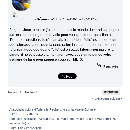
«
Réponse #1 le:
07 avril 2025 à 17:52:42 »
Bonjour, Joao le retour, j'ai un peu quitté le monde du handicap depuis
pas mal de temps , et me revoilà pour vous poser une question a tous.
Pour mes érections, je n'ai jamais été très bon, "elle" est toujours un
peu feignasse alors pour la pénétration la plupart de temps ; zou rien.
J'ai remarqué que quand "elle" est en état d'hibernation malgré la
piqûre, il ne se passe vraiment rien, avez-vous un retour de votre
manière de faire pour piquer a coup sur, MERCI
IP archivée
Pages: [
1
]
En haut
IMPRIMER
« précédent
suivant »
Association Libre d'Aide a la Recherche sur la Moelle Epiniere
»
SANTE ET SOINS
»
Fonctions sexuelles, Vie affective et Maternité
(Modérateurs:
sylvia
,
chris26
,
anneso
,
Jo
) »
Sujet:
Edex et erection