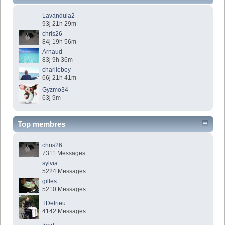
Lavandula2
93j 21h 29m
chris26
84j 19h 56m
Arnaud
83j 9h 36m
charlieboy
66j 21h 41m
Gyzmo34
63j 9m
Top membres
chris26
7311 Messages
sylvia
5224 Messages
gilles
5210 Messages
TDelrieu
4142 Messages