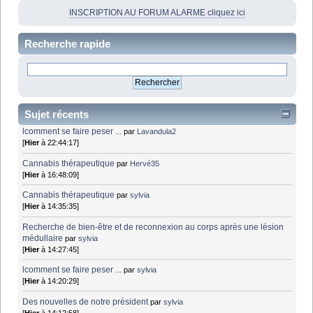
INSCRIPTION AU FORUM ALARME cliquez ici
Recherche rapide
Sujet récents
lcomment se faire peser ...
par
Lavandula2
[
Hier
à 22:44:17]
Cannabis thérapeutique
par
Hervé35
[
Hier
à 16:48:09]
Cannabis thérapeutique
par
sylvia
[
Hier
à 14:35:35]
Recherche de bien-être et de reconnexion au corps après une lésion
médullaire
par
sylvia
[
Hier
à 14:27:45]
lcomment se faire peser ...
par
sylvia
[
Hier
à 14:20:29]
Des nouvelles de notre président
par
sylvia
[
Hier
à 14:12:58]