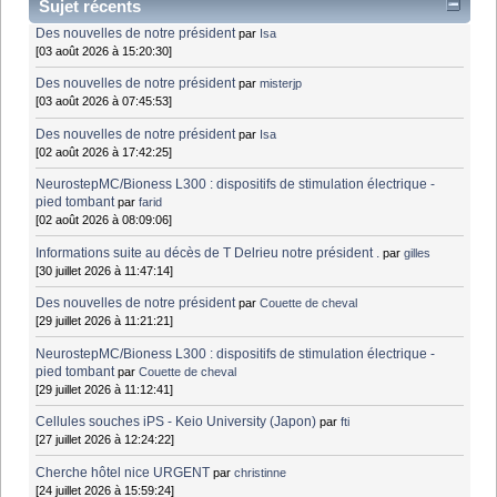
Sujet récents
Des nouvelles de notre président
par
Isa
[03 août 2026 à 15:20:30]
Des nouvelles de notre président
par
misterjp
[03 août 2026 à 07:45:53]
Des nouvelles de notre président
par
Isa
[02 août 2026 à 17:42:25]
NeurostepMC/Bioness L300 : dispositifs de stimulation électrique -
pied tombant
par
farid
[02 août 2026 à 08:09:06]
Informations suite au décès de T Delrieu notre président .
par
gilles
[30 juillet 2026 à 11:47:14]
Des nouvelles de notre président
par
Couette de cheval
[29 juillet 2026 à 11:21:21]
NeurostepMC/Bioness L300 : dispositifs de stimulation électrique -
pied tombant
par
Couette de cheval
[29 juillet 2026 à 11:12:41]
Cellules souches iPS - Keio University (Japon)
par
fti
[27 juillet 2026 à 12:24:22]
Cherche hôtel nice URGENT
par
christinne
[24 juillet 2026 à 15:59:24]