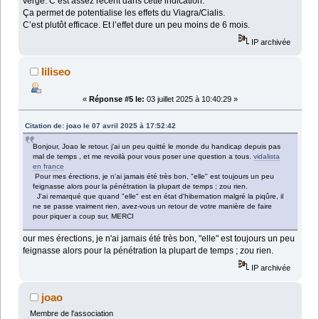
verge. C’est assez récent dans cette indication.
Ça permet de potentialise les effets du Viagra/Cialis.
C’est plutôt efficace. Et l’effet dure un peu moins de 6 mois.
IP archivée
liliseo
«
Réponse #5 le:
03 juillet 2025 à 10:40:29 »
Citation de: joao le 07 avril 2025 à 17:52:42
Bonjour, Joao le retour, j'ai un peu quitté le monde du handicap depuis pas
mal de temps , et me revoilà pour vous poser une question a tous.
vidalista
en france
Pour mes érections, je n'ai jamais été très bon, "elle" est toujours un peu
feignasse alors pour la pénétration la plupart de temps ; zou rien.
J'ai remarqué que quand "elle" est en état d'hibernation malgré la piqûre, il
ne se passe vraiment rien, avez-vous un retour de votre manière de faire
pour piquer a coup sur, MERCI
our mes érections, je n'ai jamais été très bon, "elle" est toujours un peu
feignasse alors pour la pénétration la plupart de temps ; zou rien.
IP archivée
joao
Membre de l'association