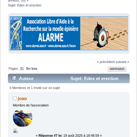
anneso
,
Jo
) »
Sujet:
Edex et erection
« précédent
suivant »
Pages: [
1
]
En bas
IMPRIMER
Auteur
Sujet: Edex et erection
(Lu 30311 fois)
0 Membres et 1 Invité sur ce sujet
joao
Membre de l'association
«
Réponse #7 le:
19 août 2025 à 18:48:59 »