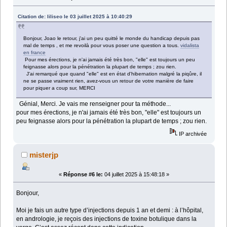
Citation de: liliseo le 03 juillet 2025 à 10:40:29
Bonjour, Joao le retour, j'ai un peu quitté le monde du handicap depuis pas
mal de temps , et me revoilà pour vous poser une question a tous.
vidalista
en france
Pour mes érections, je n'ai jamais été très bon, "elle" est toujours un peu
feignasse alors pour la pénétration la plupart de temps ; zou rien.
J'ai remarqué que quand "elle" est en état d'hibernation malgré la piqûre, il
ne se passe vraiment rien, avez-vous un retour de votre manière de faire
pour piquer a coup sur, MERCI
Génial, Merci. Je vais me renseigner pour ta méthode...
pour mes érections, je n'ai jamais été très bon, "elle" est toujours un
peu feignasse alors pour la pénétration la plupart de temps ; zou rien.
IP archivée
misterjp
«
Réponse #6 le:
04 juillet 2025 à 15:48:18 »
Bonjour,
Moi je fais un autre type d’injections depuis 1 an et demi : à l’hôpital,
en andrologie, je reçois des injections de toxine botulique dans la