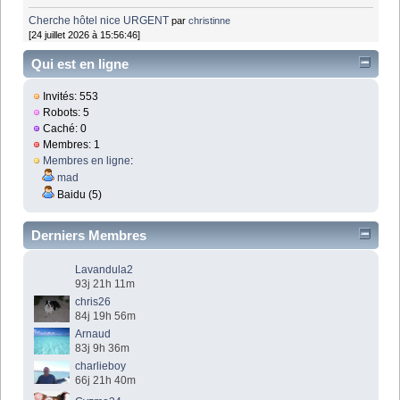
Cherche hôtel nice URGENT
par
christinne
[24 juillet 2026 à 15:56:46]
Qui est en ligne
Invités: 553
Robots: 5
Caché: 0
Membres: 1
Membres en ligne
:
mad
Baidu (5)
Derniers Membres
Lavandula2
93j 21h 11m
chris26
84j 19h 56m
Arnaud
83j 9h 36m
charlieboy
66j 21h 40m