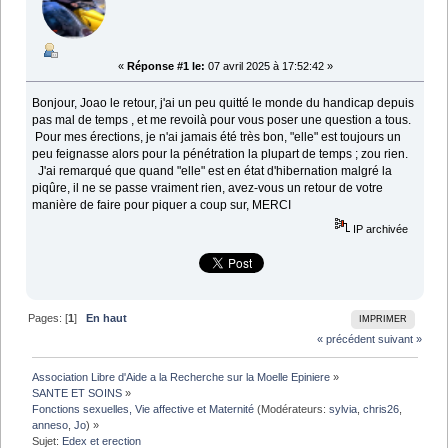
«
Réponse #1 le:
07 avril 2025 à 17:52:42 »
Bonjour, Joao le retour, j'ai un peu quitté le monde du handicap depuis
pas mal de temps , et me revoilà pour vous poser une question a tous.
Pour mes érections, je n'ai jamais été très bon, "elle" est toujours un
peu feignasse alors pour la pénétration la plupart de temps ; zou rien.
J'ai remarqué que quand "elle" est en état d'hibernation malgré la
piqûre, il ne se passe vraiment rien, avez-vous un retour de votre
manière de faire pour piquer a coup sur, MERCI
IP archivée
Pages: [
1
]
En haut
IMPRIMER
« précédent
suivant »
Association Libre d'Aide a la Recherche sur la Moelle Epiniere
»
SANTE ET SOINS
»
Fonctions sexuelles, Vie affective et Maternité
(Modérateurs:
sylvia
,
chris26
,
anneso
,
Jo
) »
Sujet:
Edex et erection