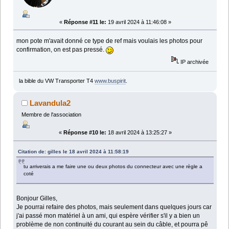
«
Réponse #11 le:
19 avril 2024 à 11:46:08 »
mon pote m'avait donné ce type de ref mais voulais les photos pour
confirmation, on est pas pressé.
IP archivée
la bible du VW Transporter T4
www.buspirit
.
Lavandula2
Membre de l'association
«
Réponse #10 le:
18 avril 2024 à 13:25:27 »
Citation de: gilles le 18 avril 2024 à 11:58:19
tu arriverais a me faire une ou deux photos du connecteur avec une règle a
coté
Bonjour Gilles,
Je pourrai refaire des photos, mais seulement dans quelques jours car
j'ai passé mon matériel à un ami, qui espère vérifier s'il y a bien un
problème de non continuité du courant au sein du câble, et pourra pê