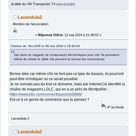
la bible du VW Transporter T4
www.buspirit
.
Lavandula2
Membre de l'association
«
Réponse #19 le:
12 mai 2024 à 21:49:52 »
Citation de: Hervé35 le 08 mai 2024 à 18:45:04
Vas dans un magasin de composants électroniques pour voir. Ils pourraient
même de refaire le câble s'ils peuvent te trouver les connecteurs.
Bonne idée car même s'ils ne font pas ce type de travaux, ils pourront
peut-être m'indiquer où ce serait possible.
Je ne connais pas du tout ce domaine, mais par internet j'ai identifié la
chaîne de magasins LDLC, qui en a un près de Montpellier :
https://www.ldlc.com/connectiques/cint3888/
Est-ce à ce genre de commerce que tu penses ?
IP archivée
Lavandula 2
Lavandula2