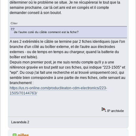
déterminer où le problème se situe. Je ne récupérerai le tout que la
semaine prochaine, car là cet ami est en congés et il compte
demander conseil à son boulot.
Citer
de l'autre coté du câble comment est la fiche?
A ses 2 extrémités le câble se termine par 2 fiches identiques (que l'on
branche d'un côté au boîtier externe, et de l'autre aux électrodes
externes - ou de temps en temps au chargeur, quand la batterie du
boîtier est faible).
Depuis mon premier post, je me suis rendu compte qu'il y a une
référence gravée en tout petit sur ces fiches, qui indique "223-1505" et
"wpi". Du coup j'ai fait une recherche et ai trouvé uniquement ceci, qui
semble bien correspondre à une partie de mes fiches, celle servant au
branchement :
https://us.rs-online.com/product/eaton-cdm-electronics/223-
1505/70144763/
IP archivée
Lavandula 2
gilles