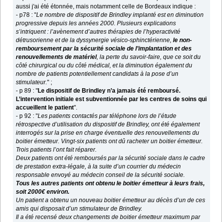
aussi j'ai été étonnée, mais notamment celle de Bordeaux indique :
- p78 : "
Le nombre de dispositif de Brindley implanté est en diminution
progressive depuis les années 2000. Plusieurs explications
s’intriquent : l’avènement d’autres thérapies de l’hyperactivité
détrusorienne et de la dyssynergie vésico-sphinctérienne,
le non-
remboursement par la sécurité sociale de l’implantation et des
renouvellements de matériel
, la perte du savoir-faire, que ce soit du
côté chirurgical ou du côté médical, et la diminution également du
nombre de patients potentiellement candidats à la pose d’un
stimulateur.
" ;
- p 89 : "
Le dispositif de Brindley n’a jamais été remboursé.
L’intervention initiale est subventionnée par les centres de soins qui
accueillent le patient
".
- p 92 : "
Les patients contactés par téléphone lors de l’étude
rétrospective d’utilisation du dispositif de Brindley, ont été également
interrogés sur la prise en charge éventuelle des renouvellements du
boitier émetteur. Vingt-six patients ont dû racheter un boitier émetteur.
Trois patients l’ont fait réparer.
Deux patients ont été remboursés par la sécurité sociale dans le cadre
de prestation extra-légale, à la suite d’un courrier du médecin
responsable envoyé au médecin conseil de la sécurité sociale.
Tous les autres patients ont obtenu le boitier émetteur à leurs frais,
soit 2000€ environ.
Un patient a obtenu un nouveau boitier émetteur au décès d’un de ces
amis qui disposait d’un stimulateur de Brindley.
Il a été recensé deux changements de boitier émetteur maximum par