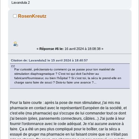
Lavandula 2
RosenKreutz
«
Réponse #6 le:
16 avril 2024 à 18:08:38 »
Citation de: Lavandula2 le 15 avril 2024 à 18:40:57
Par curiosité, préciserais-tu comment ça se passe pour ton matériel de
stimulation diaphragmatique ? C'est toi qui doit l'achèter au
fabricant/fournisseur, ou bien l'hôpital ? Si c'est toi, la sécu le prend-elle en
charge sans faire de souci ? Dois-tu faire une avance ?...
Pour la faire courte : après la pose de mon stimulateur, j'ai mis ma
pharmacie en contact avec le représentant Européen de la société, et
c'est elle (ma pharmacie) qui s'occupe de lui commander tout ce dont
j'ai besoin (piles, pansements connecteurs, câbles...) J'ai juste à leur
fournir l'ordonnance avec le code adéquat. Je n'ai aucune avance à
faire. Ça a été un peu plus compliqué pour le boîtier, car la sécu a
essayé de gruger ma pharmacie en lui faisant croire que ce n'était pas