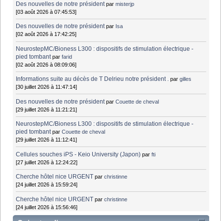
Des nouvelles de notre président
par
misterjp
[03 août 2026 à 07:45:53]
Des nouvelles de notre président
par
Isa
[02 août 2026 à 17:42:25]
NeurostepMC/Bioness L300 : dispositifs de stimulation électrique -
pied tombant
par
farid
[02 août 2026 à 08:09:06]
Informations suite au décès de T Delrieu notre président .
par
gilles
[30 juillet 2026 à 11:47:14]
Des nouvelles de notre président
par
Couette de cheval
[29 juillet 2026 à 11:21:21]
NeurostepMC/Bioness L300 : dispositifs de stimulation électrique -
pied tombant
par
Couette de cheval
[29 juillet 2026 à 11:12:41]
Cellules souches iPS - Keio University (Japon)
par
fti
[27 juillet 2026 à 12:24:22]
Cherche hôtel nice URGENT
par
christinne
[24 juillet 2026 à 15:59:24]
Cherche hôtel nice URGENT
par
christinne
[24 juillet 2026 à 15:56:46]