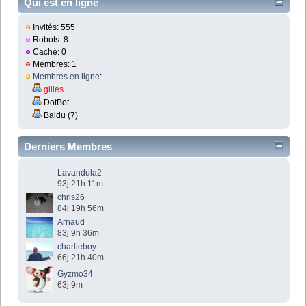
Qui est en ligne
Invités: 555
Robots: 8
Caché: 0
Membres: 1
Membres en ligne
:
gilles
DotBot
Baidu (7)
Derniers Membres
Lavandula2
93j 21h 11m
chris26
84j 19h 56m
Arnaud
83j 9h 36m
charlieboy
66j 21h 40m
Gyzmo34
63j 9m