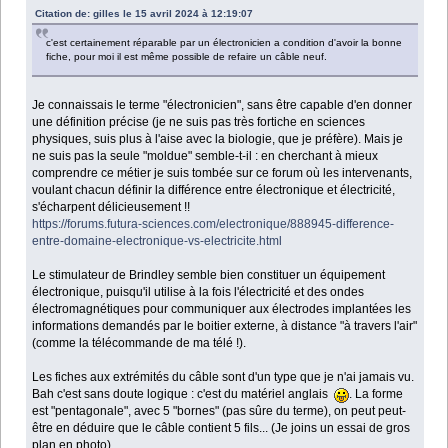
Citation de: gilles le 15 avril 2024 à 12:19:07
c'est certainement réparable par un électronicien a condition d'avoir la bonne
fiche, pour moi il est même possible de refaire un câble neuf.
Je connaissais le terme "électronicien", sans être capable d'en donner
une définition précise (je ne suis pas très fortiche en sciences
physiques, suis plus à l'aise avec la biologie, que je préfère). Mais je
ne suis pas la seule "moldue" semble-t-il : en cherchant à mieux
comprendre ce métier je suis tombée sur ce forum où les intervenants,
voulant chacun définir la différence entre électronique et électricité,
s'écharpent délicieusement !!
https://forums.futura-sciences.com/electronique/888945-difference-
entre-domaine-electronique-vs-electricite.html
Le stimulateur de Brindley semble bien constituer un équipement
électronique, puisqu'il utilise à la fois l'électricité et des ondes
électromagnétiques pour communiquer aux électrodes implantées les
informations demandés par le boitier externe, à distance "à travers l'air"
(comme la télécommande de ma télé !).
Les fiches aux extrémités du câble sont d'un type que je n'ai jamais vu.
Bah c'est sans doute logique : c'est du matériel anglais
. La forme
est "pentagonale", avec 5 "bornes" (pas sûre du terme), on peut peut-
être en déduire que le câble contient 5 fils... (Je joins un essai de gros
plan en photo).