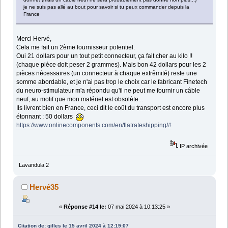
je ne suis pas allé au bout pour savoir si tu peux commander depuis la
France
Merci Hervé,
Cela me fait un 2ème fournisseur potentiel.
Oui 21 dollars pour un tout petit connecteur, ça fait cher au kilo !!
(chaque pièce doit peser 2 grammes). Mais bon 42 dollars pour les 2
pièces nécessaires (un connecteur à chaque extrêmité) reste une
somme abordable, et je n'ai pas trop le choix car le fabricant Finetech
du neuro-stimulateur m'a répondu qu'il ne peut me fournir un câble
neuf, au motif que mon matériel est obsolète...
Ils livrent bien en France, ceci dit le coût du transport est encore plus
étonnant : 50 dollars
https://www.onlinecomponents.com/en/flatrateshipping/#
IP archivée
Lavandula 2
Hervé35
«
Réponse #14 le:
07 mai 2024 à 10:13:25 »
Citation de: gilles le 15 avril 2024 à 12:19:07