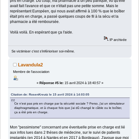
pris en charge. Du coup, ma pharmacie a un peu paniqué, vu qu'elle
avait fait l'avance et que ce n'était pas une petite somme. Mais le
représentant Européen, qui nous avait affirmé à 100 % que le boîtier
était pris en charge, a passé quelques coups de fil à la sécu et la
pharmacie a été remboursée.
Voilà voilà. En espérant que ça l'aide.
IP archivée
Se victimiser c'est s'inférioriser soi-même.
Lavandula2
Membre de l'association
«
Réponse #5 le:
15 avril 2024 à 18:40:57 »
Citation de: RosenKreutz le 15 avril 2024 à 14:03:05
Ce n'est pas pris en charge par la sécurité sociale ? Perso, j'ai un stimulateur
diaphragmatique, et à chaque fois que j'ai dû changé le câble ou le boîtier,
ça a été pris en charge.
Mon "pessimisme" concernant une éventuelle prise en charge est lié
aux infos lues dans 2 thèses de médecine, sur le suivi de patients
implantés (en 2014 à Nantes et en 2017 à Bordeaux). J'avoue que moi