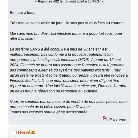
«
Réponse #22 le:
05 août 2024 à 16:46:37 »
Bonjour à tous,
Très mauvaise nouvelle du jour ! Je sais pas si vous êtes au courant !
Moi sans mon brindley c'est infection urinaire à gogo ! Et souci pour
aller à la selle !
Le système SARS a été conçu il y a plus de 30 ans et n'est
malheureusement pas conforme à la nouvelle réglementation
européenne sur les dispositifs médicaux (MDR). A partir du 15 mai
2024, Finetech ne pourra plus assurer que l'entretien et la réparation
des composants externes du système des patients existants. Pour
qu'un système existant soit entretenu ou réparé, il devra être renvoyé à
Finetech Medical afin que nous puissions déterminer s'il peut être
réparé ou entretenu. Une fois l'évaluation effectuée, Finetech fournira
un devis pour la réparation ou l'entretien du système.
Nous ne sommes pas en mesure de vendre de nouvelles pièces, nous
aurons besoin de la pièce cassée pour l'évaluer.
Toutes nos excuses pour la gêne occasionnée.
IP archivée
Hervé35