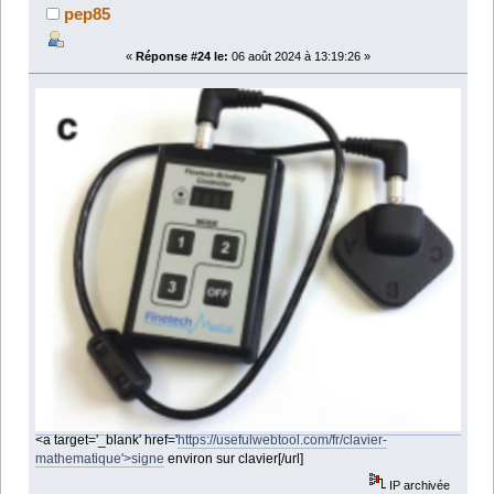
pep85
«
Réponse #24 le:
06 août 2024 à 13:19:26 »
<a target='_blank' href='
https://usefulwebtool.com/fr/clavier-
mathematique'>signe
environ sur clavier[/url]
IP archivée