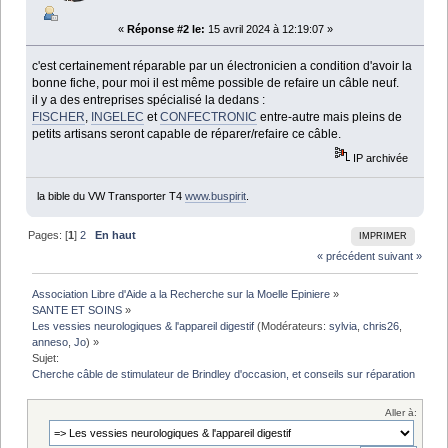
«
Réponse #2 le:
15 avril 2024 à 12:19:07 »
c'est certainement réparable par un électronicien a condition d'avoir la
bonne fiche, pour moi il est même possible de refaire un câble neuf.
il y a des entreprises spécialisé la dedans :
FISCHER
,
INGELEC
et
CONFECTRONIC
entre-autre mais pleins de
petits artisans seront capable de réparer/refaire ce câble.
IP archivée
la bible du VW Transporter T4
www.buspirit
.
Pages: [
1
]
2
En haut
IMPRIMER
« précédent
suivant »
Association Libre d'Aide a la Recherche sur la Moelle Epiniere
»
SANTE ET SOINS
»
Les vessies neurologiques & l'appareil digestif
(Modérateurs:
sylvia
,
chris26
,
anneso
,
Jo
) »
Sujet:
Cherche câble de stimulateur de Brindley d'occasion, et conseils sur réparation
Aller à: