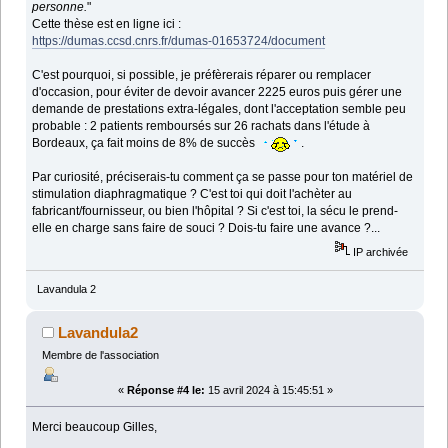
personne.
"
Cette thèse est en ligne ici :
https://dumas.ccsd.cnrs.fr/dumas-01653724/document
C'est pourquoi, si possible, je préfèrerais réparer ou remplacer
d'occasion, pour éviter de devoir avancer 2225 euros puis gérer une
demande de prestations extra-légales, dont l'acceptation semble peu
probable : 2 patients remboursés sur 26 rachats dans l'étude à
Bordeaux, ça fait moins de 8% de succès
.
Par curiosité, préciserais-tu comment ça se passe pour ton matériel de
stimulation diaphragmatique ? C'est toi qui doit l'achèter au
fabricant/fournisseur, ou bien l'hôpital ? Si c'est toi, la sécu le prend-
elle en charge sans faire de souci ? Dois-tu faire une avance ?...
IP archivée
Lavandula 2
Lavandula2
Membre de l'association
«
Réponse #4 le:
15 avril 2024 à 15:45:51 »
Merci beaucoup Gilles,