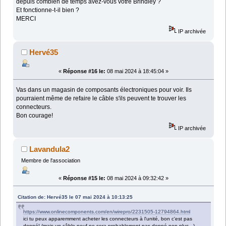
depuis combien de temps avez-vous votre Brindley ?
Et fonctionne-t-il bien ?
MERCI
IP archivée
Hervé35
«
Réponse #16 le:
08 mai 2024 à 18:45:04 »
Vas dans un magasin de composants électroniques pour voir. Ils
pourraient même de refaire le câble s'ils peuvent te trouver les
connecteurs.
Bon courage!
IP archivée
Lavandula2
Membre de l'association
«
Réponse #15 le:
08 mai 2024 à 09:32:42 »
Citation de: Hervé35 le 07 mai 2024 à 10:13:25
https://www.onlinecomponents.com/en/wirepro/2231505-12794864.html
ici tu peux apparemment acheter les connecteurs à l'unité, bon c'est pas
donné! (mais un câble neuf ne sera probablement pas donné non plus...)