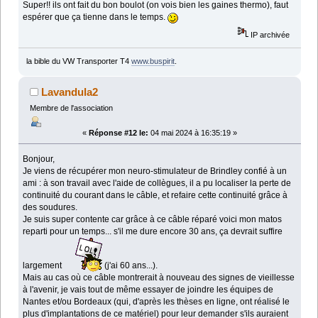
Super!! ils ont fait du bon boulot (on vois bien les gaines thermo), faut
espérer que ça tienne dans le temps.
IP archivée
la bible du VW Transporter T4
www.buspirit
.
Lavandula2
Membre de l'association
«
Réponse #12 le:
04 mai 2024 à 16:35:19 »
Bonjour,
Je viens de récupérer mon neuro-stimulateur de Brindley confié à un
ami : à son travail avec l'aide de collègues, il a pu localiser la perte de
continuité du courant dans le câble, et refaire cette continuité grâce à
des soudures.
Je suis super contente car grâce à ce câble réparé voici mon matos
reparti pour un temps... s'il me dure encore 30 ans, ça devrait suffire
largement
(j'ai 60 ans...).
Mais au cas où ce câble montrerait à nouveau des signes de vieillesse
à l'avenir, je vais tout de même essayer de joindre les équipes de
Nantes et/ou Bordeaux (qui, d'après les thèses en ligne, ont réalisé le
plus d'implantations de ce matériel) pour leur demander s'ils auraient