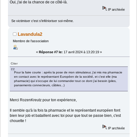
Oui, j'ai de la chance de ce côté-là.
IP archivée
Se victimiser c'est s'inférioriser soi-même.
Lavandula2
Membre de l'association
«
Réponse #7 le:
17 avril 2024 à 13:20:19 »
Citer
Pour la faire courte : après la pose de mon stimulateur, j'ai mis ma pharmacie
en contact avec le représentant Européen de la société, et c'est elle (ma
pharmacie) qui s'occupe de lui commander tout ce dont j'ai besoin (piles,
pansements connecteurs, câbles...)
Merci RozenKreutz pour ton expérience,
Il semble qu'à la fois ta pharmacie et le représentant européen font
bien leur job et bataillent avec toi pour que tout se passe bien, c'est
chouette !
IP archivée