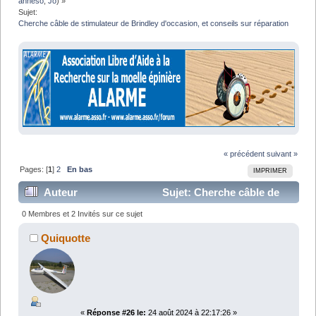
anneso
,
Jo
) »
Sujet:
Cherche câble de stimulateur de Brindley d'occasion, et conseils sur réparation
« précédent
suivant »
Pages: [
1
]
2
En bas
IMPRIMER
Auteur
Sujet: Cherche câble de
stimulateur de Brindley d'occasion, et conseils sur
0 Membres et 2 Invités sur ce sujet
réparation (Lu 48126 fois)
Quiquotte
«
Réponse #26 le:
24 août 2024 à 22:17:26 »