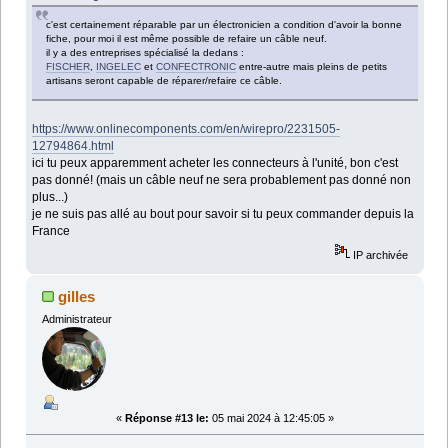
c'est certainement réparable par un électronicien a condition d'avoir la bonne
fiche, pour moi il est même possible de refaire un câble neuf.
il y a des entreprises spécialisé la dedans :
FISCHER
,
INGELEC
et
CONFECTRONIC
entre-autre mais pleins de petits
artisans seront capable de réparer/refaire ce câble.
https://www.onlinecomponents.com/en/wirepro/2231505-
12794864.html
ici tu peux apparemment acheter les connecteurs à l'unité, bon c'est
pas donné! (mais un câble neuf ne sera probablement pas donné non
plus...)
je ne suis pas allé au bout pour savoir si tu peux commander depuis la
France
IP archivée
gilles
Administrateur
«
Réponse #13 le:
05 mai 2024 à 12:45:05 »