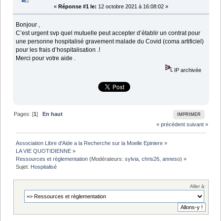
«
Réponse #1 le:
12 octobre 2021 à 16:08:02 »
Bonjour ,
C’est urgent svp quel mutuelle peut accepter d’établir un contrat pour
une personne hospitalisé gravement malade du Covid (coma artificiel)
pour les frais d’hospitalisation .!
Merci pour votre aide .
IP archivée
Pages: [
1
]
En haut
IMPRIMER
« précédent
suivant »
Association Libre d'Aide a la Recherche sur la Moelle Epiniere
»
LA VIE QUOTIDIENNE
»
Ressources et règlementation
(Modérateurs:
sylvia
,
chris26
,
anneso
) »
Sujet:
Hospitalisé 
Aller à: