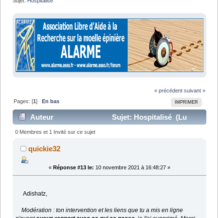
Sujet:
Hospitalisé 
« précédent
suivant »
Pages: [
1
]
En bas
IMPRIMER
Auteur
Sujet: Hospitalisé (Lu
13798 fois)
0 Membres et 1 Invité sur ce sujet
quickie32
«
Réponse #13 le:
10 novembre 2021 à 16:48:27 »
Adishatz,
Modération : ton intervention et les liens que tu a mis en ligne