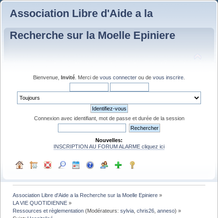
Association Libre d'Aide a la
Recherche sur la Moelle Epiniere
Bienvenue,
Invité
. Merci de
vous connecter
ou de
vous inscrire
.
Connexion avec identifiant, mot de passe et durée de la session
Nouvelles:
INSCRIPTION AU FORUM ALARME cliquez ici
Association Libre d'Aide a la Recherche sur la Moelle Epiniere
»
LA VIE QUOTIDIENNE
»
Ressources et règlementation
(Modérateurs:
sylvia
,
chris26
,
anneso
) »