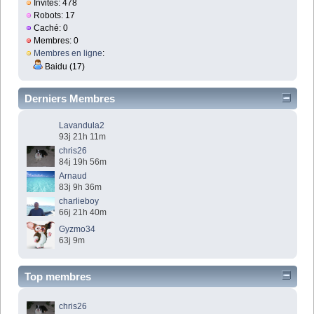
Invités: 478
Robots: 17
Caché: 0
Membres: 0
Membres en ligne
:
Baidu (17)
Derniers Membres
Lavandula2
93j 21h 11m
chris26
84j 19h 56m
Arnaud
83j 9h 36m
charlieboy
66j 21h 40m
Gyzmo34
63j 9m
Top membres
chris26