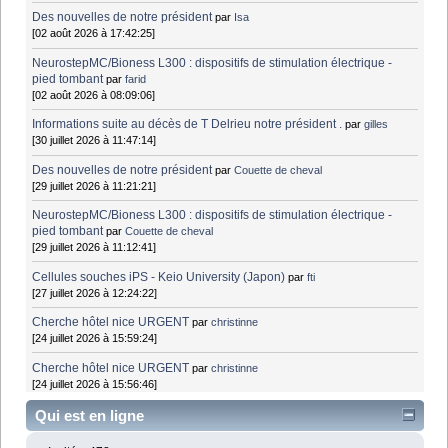
Des nouvelles de notre président
par
Isa
[02 août 2026 à 17:42:25]
NeurostepMC/Bioness L300 : dispositifs de stimulation électrique -
pied tombant
par
farid
[02 août 2026 à 08:09:06]
Informations suite au décès de T Delrieu notre président .
par
gilles
[30 juillet 2026 à 11:47:14]
Des nouvelles de notre président
par
Couette de cheval
[29 juillet 2026 à 11:21:21]
NeurostepMC/Bioness L300 : dispositifs de stimulation électrique -
pied tombant
par
Couette de cheval
[29 juillet 2026 à 11:12:41]
Cellules souches iPS - Keio University (Japon)
par
fti
[27 juillet 2026 à 12:24:22]
Cherche hôtel nice URGENT
par
christinne
[24 juillet 2026 à 15:59:24]
Cherche hôtel nice URGENT
par
christinne
[24 juillet 2026 à 15:56:46]
Qui est en ligne