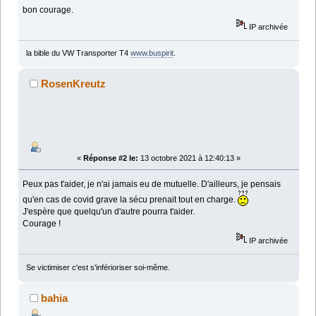
bon courage.
IP archivée
la bible du VW Transporter T4
www.buspirit
.
RosenKreutz
«
Réponse #2 le:
13 octobre 2021 à 12:40:13 »
Peux pas t'aider, je n'ai jamais eu de mutuelle. D'ailleurs, je pensais
qu'en cas de covid grave la sécu prenait tout en charge.
J'espère que quelqu'un d'autre pourra t'aider.
Courage !
IP archivée
Se victimiser c'est s'inférioriser soi-même.
bahia