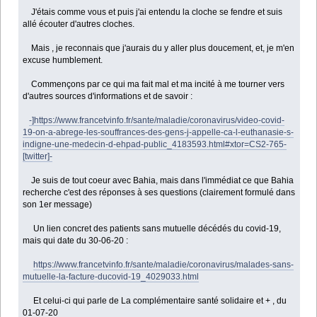
J'étais comme vous et puis j'ai entendu la cloche se fendre et suis
allé écouter d'autres cloches.
Mais , je reconnais que j'aurais du y aller plus doucement, et, je m'en
excuse humblement.
Commençons par ce qui ma fait mal et ma incité à me tourner vers
d'autres sources d'informations et de savoir :
-]https://www.francetvinfo.fr/sante/maladie/coronavirus/video-covid-
19-on-a-abrege-les-souffrances-des-gens-j-appelle-ca-l-euthanasie-s-
indigne-une-medecin-d-ehpad-public_4183593.html#xtor=CS2-765-
[twitter]-
Je suis de tout coeur avec Bahia, mais dans l'immédiat ce que Bahia
recherche c'est des réponses à ses questions (clairement formulé dans
son 1er message)
Un lien concret des patients sans mutuelle décédés du covid-19,
mais qui date du 30-06-20 :
https://www.francetvinfo.fr/sante/maladie/coronavirus/malades-sans-
mutuelle-la-facture-ducovid-19_4029033.html
Et celui-ci qui parle de La complémentaire santé solidaire et + , du
01-07-20