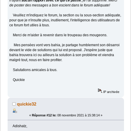
n'ayant
aucun rapport avec ce qui ce passe
, je l'ai supprimé. Merci
de poster des messages a bon escient dans le forum adéquate!
Veuillez m'indiquez le forum, la section ou la sous-section adéquate,
pour que je n'insulte plus, inutilement, l'intelligence des utilisateurs de
ce forum fort utiles à tous.
Merci de m'aider à revenir dans le troupeau des mougeons.
Mes pensées vont vers bahia, je partage humblement son désarroi
devant le vide de solutions qui lui est proposé. J'espère juste que
bahia trouvera ici ou ailleurs la solution à son problème et viendra
malgré tout, nous en faire profiter.
Salutations amicales à tous.
Quickie
IP archivée
quickie32
«
Réponse #12 le:
08 novembre 2021 à 15:38:14 »
Adishatz,