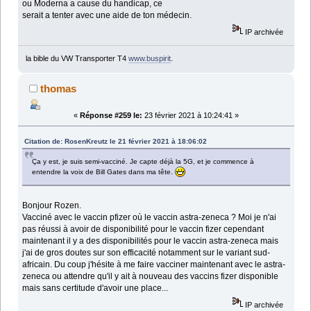
ou Moderna a cause du handicap, ce
serait a tenter avec une aide de ton médecin.
IP archivée
la bible du VW Transporter T4
www.buspirit
.
thomas
«
Réponse #259 le:
23 février 2021 à 10:24:41 »
Citation de: RosenKreutz le 21 février 2021 à 18:06:02
Ça y est, je suis semi-vacciné. Je capte déjà la 5G, et je commence à
entendre la voix de Bill Gates dans ma tête.
Bonjour Rozen.
Vacciné avec le vaccin pfizer où le vaccin astra-zeneca ? Moi je n'ai
pas réussi à avoir de disponibilité pour le vaccin fizer cependant
maintenant il y a des disponibilités pour le vaccin astra-zeneca mais
j'ai de gros doutes sur son efficacité notamment sur le variant sud-
africain. Du coup j'hésite à me faire vacciner maintenant avec le astra-
zeneca ou attendre qu'il y ait à nouveau des vaccins fizer disponible
mais sans certitude d'avoir une place...
IP archivée