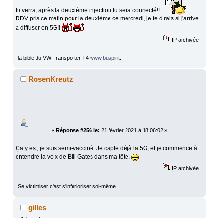
tu verra, après la deuxième injection tu sera connecté!!
RDV pris ce matin pour la deuxième ce mercredi, je te dirais si j'arrive
a diffuser en 5G!!
IP archivée
la bible du VW Transporter T4
www.buspirit
.
RosenKreutz
«
Réponse #256 le:
21 février 2021 à 18:06:02 »
Ça y est, je suis semi-vacciné. Je capte déjà la 5G, et je commence à
entendre la voix de Bill Gates dans ma tête.
IP archivée
Se victimiser c'est s'inférioriser soi-même.
gilles