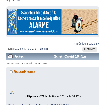
Sujet:
Covid 19
« précédent
suivant »
Pages:
1
...
5
6
[
7
]
8
9
...
17
En bas
IMPRIMER
Auteur
Sujet: Covid 19 (Lu
245308 fois)
0 Membres et 2 Invités sur ce sujet
RosenKreutz
«
Réponse #272 le:
24 février 2021 à 14:32:27 »