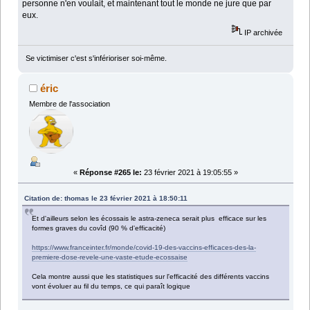
personne n'en voulait, et maintenant tout le monde ne jure que par
eux.
IP archivée
Se victimiser c'est s'inférioriser soi-même.
éric
Membre de l'association
«
Réponse #265 le:
23 février 2021 à 19:05:55 »
Citation de: thomas le 23 février 2021 à 18:50:11
Et d'ailleurs selon les écossais le astra-zeneca serait plus efficace sur les
formes graves du covîd (90 % d'efficacité)
https://www.franceinter.fr/monde/covid-19-des-vaccins-efficaces-des-la-
premiere-dose-revele-une-vaste-etude-ecossaise
Cela montre aussi que les statistiques sur l'efficacité des différents vaccins
vont évoluer au fil du temps, ce qui paraît logique