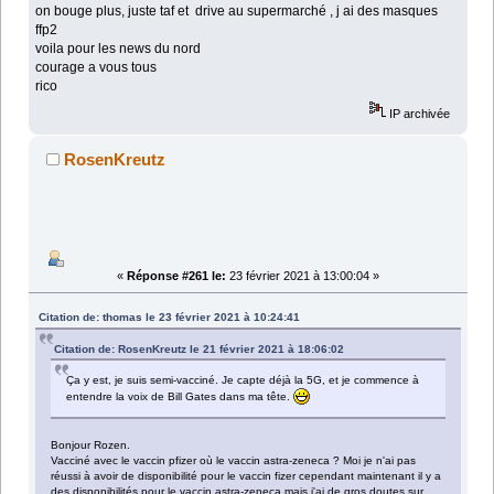
on bouge plus, juste taf et drive au supermarché , j ai des masques
ffp2
voila pour les news du nord
courage a vous tous
rico
IP archivée
RosenKreutz
«
Réponse #261 le:
23 février 2021 à 13:00:04 »
Citation de: thomas le 23 février 2021 à 10:24:41
Citation de: RosenKreutz le 21 février 2021 à 18:06:02
Ça y est, je suis semi-vacciné. Je capte déjà la 5G, et je commence à
entendre la voix de Bill Gates dans ma tête.
Bonjour Rozen.
Vacciné avec le vaccin pfizer où le vaccin astra-zeneca ? Moi je n'ai pas
réussi à avoir de disponibilité pour le vaccin fizer cependant maintenant il y a
des disponibilités pour le vaccin astra-zeneca mais j'ai de gros doutes sur