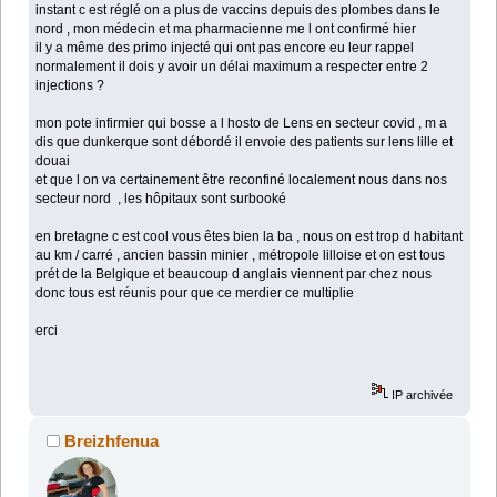
instant c est réglé on a plus de vaccins depuis des plombes dans le
nord , mon médecin et ma pharmacienne me l ont confirmé hier
il y a même des primo injecté qui ont pas encore eu leur rappel
normalement il dois y avoir un délai maximum a respecter entre 2
injections ?
mon pote infirmier qui bosse a l hosto de Lens en secteur covid , m a
dis que dunkerque sont débordé il envoie des patients sur lens lille et
douai
et que l on va certainement être reconfiné localement nous dans nos
secteur nord , les hôpitaux sont surbooké
en bretagne c est cool vous êtes bien la ba , nous on est trop d habitant
au km / carré , ancien bassin minier , métropole lilloise et on est tous
prét de la Belgique et beaucoup d anglais viennent par chez nous
donc tous est réunis pour que ce merdier ce multiplie
erci
IP archivée
Breizhfenua