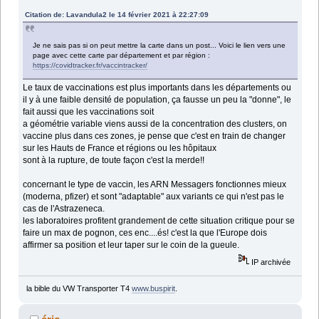
Citation de: Lavandula2 le 14 février 2021 à 22:27:09
Je ne sais pas si on peut mettre la carte dans un post... Voici le lien vers une
page avec cette carte par département et par région :
https://covidtracker.fr/vaccintracker/
Le taux de vaccinations est plus importants dans les départements ou
il y à une faible densité de population, ça fausse un peu la "donne", le
fait aussi que les vaccinations soit
a géométrie variable viens aussi de la concentration des clusters, on
vaccine plus dans ces zones, je pense que c'est en train de changer
sur les Hauts de France et régions ou les hôpitaux
sont à la rupture, de toute façon c'est la merde!!
concernant le type de vaccin, les ARN Messagers fonctionnes mieux
(moderna, pfizer) et sont "adaptable" aux variants ce qui n'est pas le
cas de l'Astrazeneca.
les laboratoires profitent grandement de cette situation critique pour se
faire un max de pognon, ces enc....és! c'est la que l'Europe dois
affirmer sa position et leur taper sur le coin de la gueule.
IP archivée
la bible du VW Transporter T4
www.buspirit
.