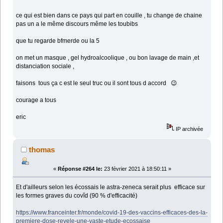
ce qui est bien dans ce pays qui part en couille , tu change de chaine
pas un a le même discours même les toubibs
que tu regarde bfmerde ou la 5
on met un masque , gel hydroalcoolique , ou bon lavage de main ,et
distanciation sociale ,
faisons tous ça c est le seul truc ou il sont tous d accord 😉
courage a tous
eric
IP archivée
thomas
«
Réponse #264 le:
23 février 2021 à 18:50:11 »
Et d'ailleurs selon les écossais le astra-zeneca serait plus efficace sur
les formes graves du covîd (90 % d'efficacité)
https://www.franceinter.fr/monde/covid-19-des-vaccins-efficaces-des-la-
premiere-dose-revele-une-vaste-etude-ecossaise