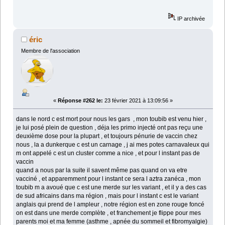
IP archivée
éric
Membre de l'association
«
Réponse #262 le:
23 février 2021 à 13:09:56 »
dans le nord c est mort pour nous les gars , mon toubib est venu hier ,
je lui posé plein de question , déja les primo injecté ont pas reçu une
deuxième dose pour la plupart , et toujours pénurie de vaccin chez
nous , la a dunkerque c est un carnage , j ai mes potes carnavaleux qui
m ont appelé c est un cluster comme a nice , et pour l instant pas de
vaccin
quand a nous par la suite il savent même pas quand on va etre
vacciné , et apparemment pour l instant ce sera l aztra zanéca , mon
toubib m a avoué que c est une merde sur les variant , et il y a des cas
de sud africains dans ma région , mais pour l instant c est le variant
anglais qui prend de l ampleur , notre région est en zone rouge foncé
on est dans une merde complète , et franchement je flippe pour mes
parents moi et ma femme (asthme , apnée du sommeil et fibromyalgie)