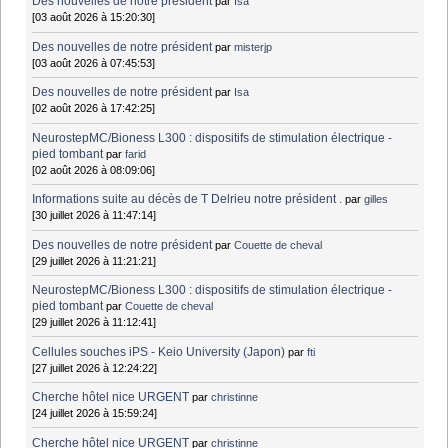
Des nouvelles de notre président
par
Isa
[03 août 2026 à 15:20:30]
Des nouvelles de notre président
par
misterjp
[03 août 2026 à 07:45:53]
Des nouvelles de notre président
par
Isa
[02 août 2026 à 17:42:25]
NeurostepMC/Bioness L300 : dispositifs de stimulation électrique -
pied tombant
par
farid
[02 août 2026 à 08:09:06]
Informations suite au décès de T Delrieu notre président .
par
gilles
[30 juillet 2026 à 11:47:14]
Des nouvelles de notre président
par
Couette de cheval
[29 juillet 2026 à 11:21:21]
NeurostepMC/Bioness L300 : dispositifs de stimulation électrique -
pied tombant
par
Couette de cheval
[29 juillet 2026 à 11:12:41]
Cellules souches iPS - Keio University (Japon)
par
fti
[27 juillet 2026 à 12:24:22]
Cherche hôtel nice URGENT
par
christinne
[24 juillet 2026 à 15:59:24]
Cherche hôtel nice URGENT
par
christinne