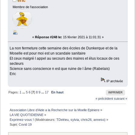
éric
Membre de l'association
«
Réponse #248 le:
15 février 2021 à 11:01:31 »
La non fermeture cette semaine des écoles de Dunkerque et de la
Moselle est pour moi est un scandale sanitaire
Et ceux malgré l appel au secours des maires et élus locaux de ces
secteurs
Science sans conscience n est que ruine de l âme (Rabelais)
Eric
IP archivée
Pages:
1
...
5
6
[
7
]
8
9
...
17
En haut
IMPRIMER
« précédent
suivant »
Association Libre d'Aide a la Recherche sur la Moelle Epiniere
»
LA VIE QUOTIDIENNE
»
Exprimez-vous !
(Modérateurs:
TDelrieu
,
sylvia
,
chris26
,
anneso
) »
Sujet:
Covid 19