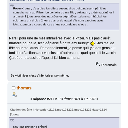
Citation de: Breizhfenua le 23 février 2021 à 20:13:09
RozenKreutz , c'est plus les effets secondaires qui paraissent pénibles
contrairement au Pfizer .Le conjoint de ma fille , soignant , a été vacciné et il
a passé 3 jours avec des nausées et céphalées ...dans son hôpital les
soignants ont droit a 2 jours d'arret de travail s'ils sont vaccinés avec
l'Astrazeneca a cause de ces effets secondaires relous .
Pareil pour une de mes infirmières avec le Pfizer. Mais pas d'arrêt
maladie pour elle, n'en déplaise à notre ami mureyt.
Gros mal de
tête pour moi aussi. Personnellement, je pense qu'il y a des gens qui
font des réactions aux vaccins et d'autres non, quel que soit le vaccin.
Ça dépend aussi de l'âge, si j'ai bien compris.
IP archivée
Se victimiser c'est s'inférioriser soi-même.
thomas
«
Réponse #271 le:
24 février 2021 à 12:15:57 »
Citation de: éric link=topic=11101.msg108225#msg108225 date=1614
[/quote
salut ma bretonne préféré