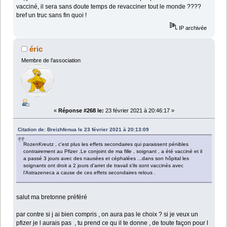
vacciné, il sera sans doute temps de revacciner tout le monde ????
bref un truc sans fin quoi !
IP archivée
éric
Membre de l'association
«
Réponse #268 le:
23 février 2021 à 20:46:17 »
Citation de: Breizhfenua le 23 février 2021 à 20:13:09
RozenKreutz , c'est plus les effets secondaires qui paraissent pénibles
contrairement au Pfizer .Le conjoint de ma fille , soignant , a été vacciné et il
a passé 3 jours avec des nausées et céphalées ...dans son hôpital les
soignants ont droit a 2 jours d'arret de travail s'ils sont vaccinés avec
l'Astrazeneca a cause de ces effets secondaires relous .
salut ma bretonne préféré
par contre si j ai bien compris , on aura pas le choix ? si je veux un
pfizer je l aurais pas , tu prend ce qu il te donne , de toute façon pour l