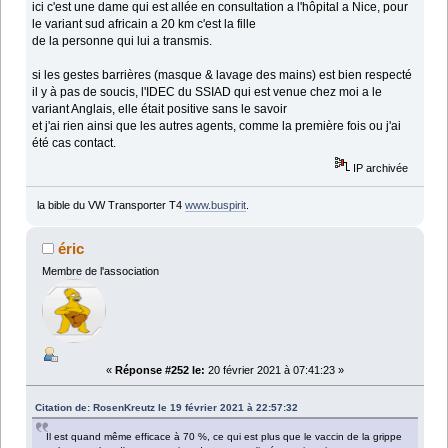
ici c'est une dame qui est allée en consultation a l'hôpital a Nice, pour
le variant sud africain a 20 km c'est la fille
de la personne qui lui a transmis.
si les gestes barrières (masque & lavage des mains) est bien respecté
il y à pas de soucis, l'IDEC du SSIAD qui est venue chez moi a le
variant Anglais, elle était positive sans le savoir
et j'ai rien ainsi que les autres agents, comme la première fois ou j'ai
été cas contact.
IP archivée
la bible du VW Transporter T4
www.buspirit
.
éric
Membre de l'association
«
Réponse #252 le:
20 février 2021 à 07:41:23 »
Citation de: RosenKreutz le 19 février 2021 à 22:57:32
Il est quand même efficace à 70 %, ce qui est plus que le vaccin de la grippe