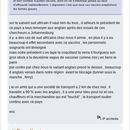
et bon nombre d'autres vaccins, dont on ne s'intéresse jamais au taux
d'efficacité habituellement. L'important c'est que tous ces vaccins empêchent
les formes graves.
sur le variant sud africain il vaut rien du tous , d ailleurs le président de
ce pays a tous renvoyer aux anglais aprés des essais de ces
chercheurs a Johannesburg
il y a des cas de sud africains chez nous il arrive , en plus il y a eu
beaucoup d effet secondaire avec ce vaccins , les personnels
soignants ont témoigné
mais notre président s en tape le coquillard tu verra il fourguera son
gros stock a la deuxième vague de vacciner comme moi j en tiens le
paris
par contre par chez nous le variant anglais prend le dessus , beaucoup
d anglais venais dans notre région avant le blocage (tunnel sous la
manche , ferry)
j ai un amis qui a une société de transport a 2 km de chez moi , il
travaille a 90 % avec les anglais , il a une peur bleu pour lui et ces
chauffeurs et la marchandise qui est "touché" , le transport routier
continu avec ce pays
eric
IP archivée