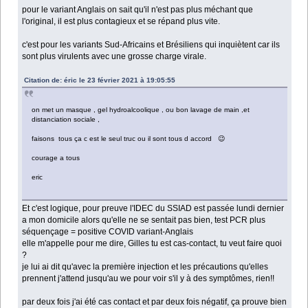
pour le variant Anglais on sait qu'il n'est pas plus méchant que
l'original, il est plus contagieux et se répand plus vite.
c'est pour les variants Sud-Africains et Brésiliens qui inquiètent car ils
sont plus virulents avec une grosse charge virale.
Citation de: éric le 23 février 2021 à 19:05:55
on met un masque , gel hydroalcoolique , ou bon lavage de main ,et
distanciation sociale ,
faisons tous ça c est le seul truc ou il sont tous d accord 😉
courage a tous
eric
Et c'est logique, pour preuve l'IDEC du SSIAD est passée lundi dernier
a mon domicile alors qu'elle ne se sentait pas bien, test PCR plus
séquençage = positive COVID variant-Anglais
elle m'appelle pour me dire, Gilles tu est cas-contact, tu veut faire quoi
?
je lui ai dit qu'avec la première injection et les précautions qu'elles
prennent j'attend jusqu'au we pour voir s'il y à des symptômes, rien!!
par deux fois j'ai été cas contact et par deux fois négatif, ça prouve bien