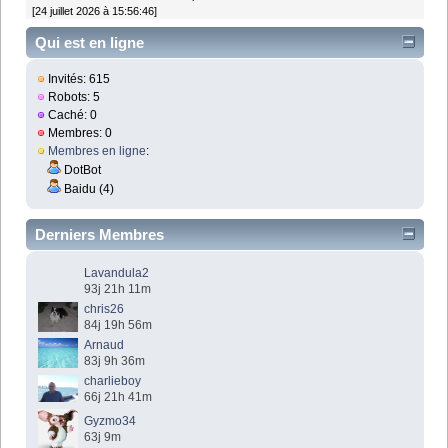
[24 juillet 2026 à 15:56:46]
Qui est en ligne
Invités: 615
Robots: 5
Caché: 0
Membres: 0
Membres en ligne
:
DotBot
Baidu (4)
Derniers Membres
Lavandula2
93j 21h 11m
chris26
84j 19h 56m
Arnaud
83j 9h 36m
charlieboy
66j 21h 41m
Gyzmo34
63j 9m