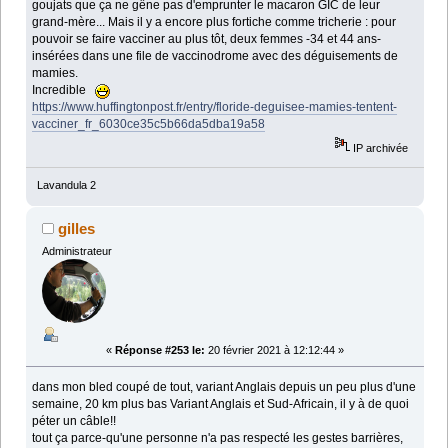
goujats que ça ne gêne pas d'emprunter le macaron GIC de leur
grand-mère... Mais il y a encore plus fortiche comme tricherie : pour
pouvoir se faire vacciner au plus tôt, deux femmes -34 et 44 ans-
insérées dans une file de vaccinodrome avec des déguisements de
mamies.
Incredible
https://www.huffingtonpost.fr/entry/floride-deguisee-mamies-tentent-
vacciner_fr_6030ce35c5b66da5dba19a58
IP archivée
Lavandula 2
gilles
Administrateur
«
Réponse #253 le:
20 février 2021 à 12:12:44 »
dans mon bled coupé de tout, variant Anglais depuis un peu plus d'une
semaine, 20 km plus bas Variant Anglais et Sud-Africain, il y à de quoi
péter un câble!!
tout ça parce-qu'une personne n'a pas respecté les gestes barrières,