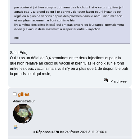
par contre si j ai bien compris , on aura pas le choix ? si je veux un pfizer je l
aurais pas , tu prend ce qu il te donne , de toute façon pour l instant c est
réglé on a plus de vaccins depuis des plombes dans le nord , mon médecin
et ma pharmacienne me l ont confirmé hier
il y a même des primo injecté qui ont pas encore eu leur rappel normalement
il dois y avoir un délai maximum a respecter entre 2 injection
erci
Salut Éric,
Oui tu as un délai de 3,4 semaines entre deux injections et pour la
question relative au choix du vaccin et bien tu as le choix sur le fond
entre les deux vaccins mais vu il n'y en a plus que 1 de disponible bah
tu prends celui qui reste,
IP archivée
gilles
Administrateur
«
Réponse #270 le:
24 février 2021 à 11:20:06 »