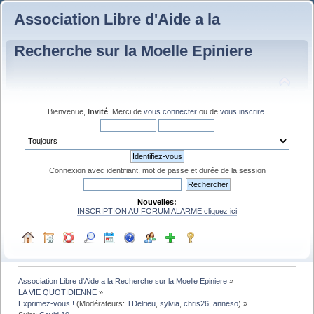
Association Libre d'Aide a la
Recherche sur la Moelle Epiniere
Bienvenue,
Invité
. Merci de
vous connecter
ou de
vous inscrire
.
Connexion avec identifiant, mot de passe et durée de la session
Nouvelles:
INSCRIPTION AU FORUM ALARME cliquez ici
Association Libre d'Aide a la Recherche sur la Moelle Epiniere
»
LA VIE QUOTIDIENNE
»
Exprimez-vous !
(Modérateurs:
TDelrieu
,
sylvia
,
chris26
,
anneso
) »