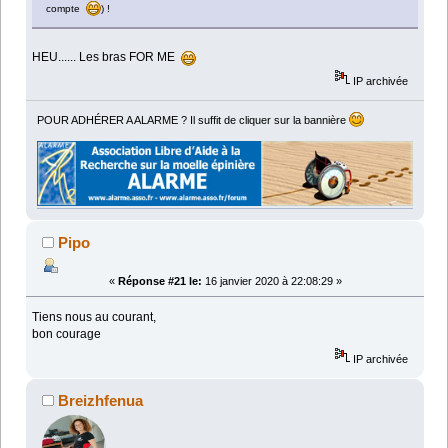
compte
) !
HEU...... Les bras FOR ME
IP archivée
POUR ADHÉRER A ALARME ? Il suffit de cliquer sur la bannière
Pipo
«
Réponse #21 le:
16 janvier 2020 à 22:08:29 »
Tiens nous au courant,
bon courage
IP archivée
Breizhfenua