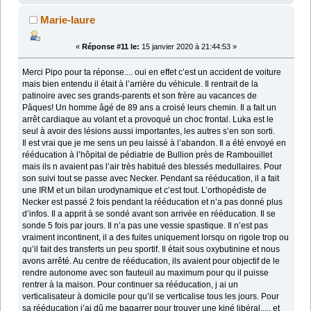
Marie-laure
«
Réponse #11 le:
15 janvier 2020 à 21:44:53 »
Merci Pipo pour ta réponse.... oui en effet c’est un accident de voiture
mais bien entendu il était à l’arrière du véhicule. Il rentrait de la
patinoire avec ses grands-parents et son frère au vacances de
Pâques! Un homme âgé de 89 ans a croisé leurs chemin. Il a fait un
arrêt cardiaque au volant et a provoqué un choc frontal. Luka est le
seul à avoir des lésions aussi importantes, les autres s’en son sorti.
Il est vrai que je me sens un peu laissé à l’abandon. Il a été envoyé en
rééducation à l’hôpital de pédiatrie de Bullion près de Rambouillet
mais ils n avaient pas l’air très habitué des blessés medullaires. Pour
son suivi tout se passe avec Necker. Pendant sa rééducation, il a fait
une IRM et un bilan urodynamique et c’est tout. L’orthopédiste de
Necker est passé 2 fois pendant la rééducation et n’a pas donné plus
d’infos. Il a apprit à se sondé avant son arrivée en rééducation. Il se
sonde 5 fois par jours. Il n’a pas une vessie spastique. Il n’est pas
vraiment incontinent, il a des fuites uniquement lorsqu on rigole trop ou
qu’il fait des transferts un peu sportif. Il était sous oxybutinine et nous
avons arrêté. Au centre de rééducation, ils avaient pour objectif de le
rendre autonome avec son fauteuil au maximum pour qu il puisse
rentrer à la maison. Pour continuer sa rééducation, j ai un
verticalisateur à domicile pour qu’il se verticalise tous les jours. Pour
sa rééducation j’ai dû me bagarrer pour trouver une kiné libéral..... et