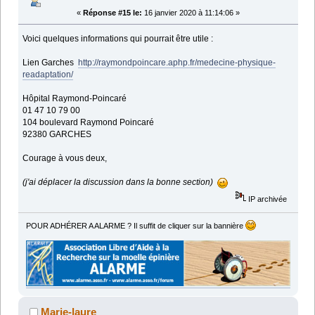
«
Réponse #15 le:
16 janvier 2020 à 11:14:06 »
Voici quelques informations qui pourrait être utile :
Lien Garches
http://raymondpoincare.aphp.fr/medecine-physique-
readaptation/
Hôpital Raymond-Poincaré
01 47 10 79 00
104 boulevard Raymond Poincaré
92380 GARCHES
Courage à vous deux,
(j'ai déplacer la discussion dans la bonne section)
IP archivée
POUR ADHÉRER A ALARME ? Il suffit de cliquer sur la bannière
Marie-laure