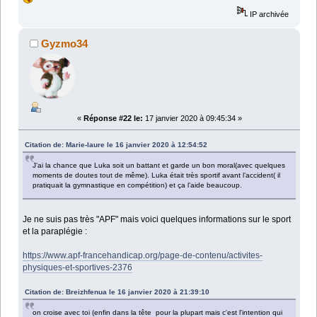
IP archivée
Gyzmo34
«
Réponse #22 le:
17 janvier 2020 à 09:45:34 »
Citation de: Marie-laure le 16 janvier 2020 à 12:54:52
J’ai la chance que Luka soit un battant et garde un bon moral(avec quelques
moments de doutes tout de même). Luka était très sportif avant l’accident( il
pratiquait la gymnastique en compétition) et ça l’aide beaucoup.
Je ne suis pas très "APF" mais voici quelques informations sur le sport
et la paraplégie :
https://www.apf-francehandicap.org/page-de-contenu/activites-
physiques-et-sportives-2376
Citation de: Breizhfenua le 16 janvier 2020 à 21:39:10
on croise avec toi (enfin dans la tête pour la plupart mais c'est l'intention qui