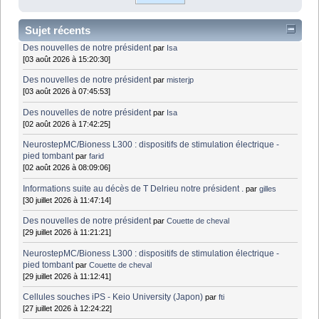
Sujet récents
Des nouvelles de notre président
par
Isa
[03 août 2026 à 15:20:30]
Des nouvelles de notre président
par
misterjp
[03 août 2026 à 07:45:53]
Des nouvelles de notre président
par
Isa
[02 août 2026 à 17:42:25]
NeurostepMC/Bioness L300 : dispositifs de stimulation électrique -
pied tombant
par
farid
[02 août 2026 à 08:09:06]
Informations suite au décès de T Delrieu notre président .
par
gilles
[30 juillet 2026 à 11:47:14]
Des nouvelles de notre président
par
Couette de cheval
[29 juillet 2026 à 11:21:21]
NeurostepMC/Bioness L300 : dispositifs de stimulation électrique -
pied tombant
par
Couette de cheval
[29 juillet 2026 à 11:12:41]
Cellules souches iPS - Keio University (Japon)
par
fti
[27 juillet 2026 à 12:24:22]