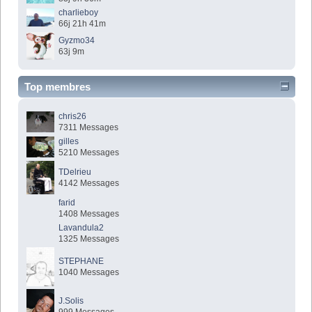
charlieboy
66j 21h 41m
Gyzmo34
63j 9m
Top membres
chris26
7311 Messages
gilles
5210 Messages
TDelrieu
4142 Messages
farid
1408 Messages
Lavandula2
1325 Messages
STEPHANE
1040 Messages
J.Solis