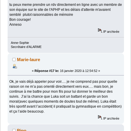
tu peux meme prendre un rdv directement en ligne avec un membre de
son équipe sur le site de l'APHP et les délais d'attente m'avaient
semblé plutot raisonnables de mémoire
Bon courage!
Anneso
IP archivée
Anne-Sophie
Secrétaire d'ALARME
Marie-laure
«
Réponse #17 le:
16 janvier 2020 à 12:54:52 »
Ok, je vais déjà appeler pour voir..... je ne comprend pas pour quelle
raison on ne m’a pas orienté directement vers eux..... mais bon, je
continue à me battre pour mon fils pour lui donner le meilleur des
suivis. J’ai la chance que Luka soit un battant et garde un bon
moral(avec quelques moments de doutes tout de même). Luka était
très sportif avant l’accident( il pratiquait la gymnastique en compétition)
et ça l’aide beaucoup.
IP archivée
Pipo