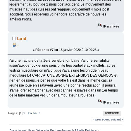
légèrement au bout de 2 mois post accident. Le mouvement des
muscles haut des cuisses ont réapparu doucement 4 mois post
accident. Nous espérons voir encore apparaître de nouvelles
améliorations.
IP archivée
farid
«
Réponse #7 le:
15 janvier 2020 à 10:00:23 »
j'ai une fracture de la 1ere vertebre lombaire ,j'ai une sensibilite
jusqu'aux genoux et une sensibilite tres partielle aux mollets,,apres
testing musculaire on m'a dit que j'avais une lesion dde niveau
medullaire L4 CAR J'AI UNE BONNE EXTENSION DES GENOUS,et
rien en dessous,,je pense que votre fils est dans le meme cas,,sa
jeunesse joue en ssafaveur ,avec une bonne reeducation ,il pourra
s'ameliorer et marcher avec des cannes,,essayez dans un 1er temps
de le faire marcher vec un dehalmbulateur a roulettes
IP archivée
Pages: [
1
]
2
En haut
IMPRIMER
« précédent
suivant »
Association Libre d'Aide a la Recherche sur la Moelle Epiniere
»