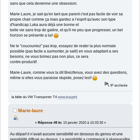
sans que cela devienne une obsession.
Marie-Laure, je sait qu'en tant que parent c'est pas facile de voir sa
propre chair comme ça mais gardez a l’esprit qu'avec son type
d'handicap Luka aura déjà une bonne et
belle vie sans trop de galère, et qu'il ne peu que progresser, un bel
horizon se présente a lui!
Ne le "coucouniez" pas trop, essayez de rester la plus normale
possible (pas facile a surmonter, je sait!) en vous adaptant a ses
besoins, ne vous brimez pas non plus, ce sera
contre-productif .
Marie-Laure, comme vous la dit Breizfenua, vous avez des questions,
même si elles vous paraisse stupide, posez les!!
IP archivée
la bible du VW Transporter T4
www.buspirit
.
Marie-laure
«
Réponse #8 le:
15 janvier 2020 à 10:33:30 »
Au départ il n’avait aucune sensibilité en dessous du genou et une
sensibilité diffusé au dessus. La sensibilité a commencé à réapparaître