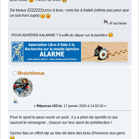
De beaux ZZZZZZZzzzzz à tous, +une biz à Katell
(même pas peur que
ce soit hors sujet)
IP archivée
POUR ADHÉRER A ALARME ? Il suffit de cliquer sur la bannière
Breizhfenua
«
Réponse #23 le:
17 janvier 2020 à 14:02:26 »
Pour le sport tu peux ouvrir un post , il y a plein de sportifs ici qui
sauront te renseigner , chacun sur leur sport de prédilection !
Gyzmo fais un effort stp au lieu de faire des bras d'honneur aux gens