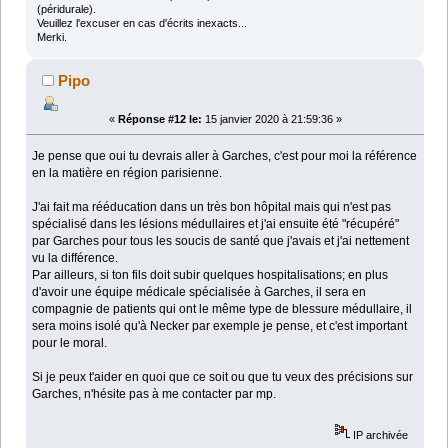
(péridurale).
Veuillez l'excuser en cas d'écrits inexacts...
Merki.
Pipo
«
Réponse #12 le:
15 janvier 2020 à 21:59:36 »
Je pense que oui tu devrais aller à Garches, c'est pour moi la référence
en la matière en région parisienne.
J'ai fait ma rééducation dans un très bon hôpital mais qui n'est pas
spécialisé dans les lésions médullaires et j'ai ensuite été "récupéré"
par Garches pour tous les soucis de santé que j'avais et j'ai nettement
vu la différence.
Par ailleurs, si ton fils doit subir quelques hospitalisations; en plus
d'avoir une équipe médicale spécialisée à Garches, il sera en
compagnie de patients qui ont le même type de blessure médullaire, il
sera moins isolé qu'à Necker par exemple je pense, et c'est important
pour le moral.
Si je peux t'aider en quoi que ce soit ou que tu veux des précisions sur
Garches, n'hésite pas à me contacter par mp.
IP archivée