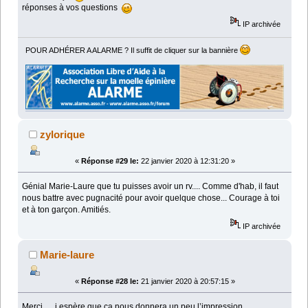
réponses à vos questions
IP archivée
POUR ADHÉRER A ALARME ? Il suffit de cliquer sur la bannière
zylorique
«
Réponse #29 le:
22 janvier 2020 à 12:31:20 »
Génial Marie-Laure que tu puisses avoir un rv.... Comme d'hab, il faut
nous battre avec pugnacité pour avoir quelque chose... Courage à toi
et à ton garçon. Amitiés.
IP archivée
Marie-laure
«
Réponse #28 le:
21 janvier 2020 à 20:57:15 »
Merci..... j espère que ça nous donnera un peu l’impression