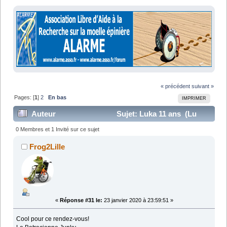
« précédent
suivant »
Pages: [
1
]
2
En bas
IMPRIMER
Auteur
Sujet: Luka 11 ans (Lu
33853 fois)
0 Membres et 1 Invité sur ce sujet
Frog2Lille
«
Réponse #31 le:
23 janvier 2020 à 23:59:51 »
Cool pour ce rendez-vous!