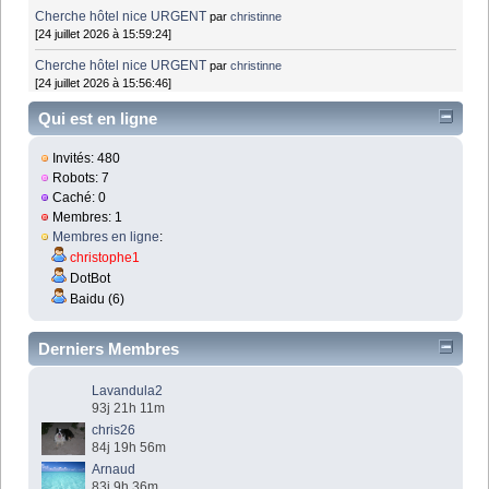
Cherche hôtel nice URGENT
par
christinne
[24 juillet 2026 à 15:59:24]
Cherche hôtel nice URGENT
par
christinne
[24 juillet 2026 à 15:56:46]
Qui est en ligne
Invités: 480
Robots: 7
Caché: 0
Membres: 1
Membres en ligne
:
christophe1
DotBot
Baidu (6)
Derniers Membres
Lavandula2
93j 21h 11m
chris26
84j 19h 56m
Arnaud
83j 9h 36m