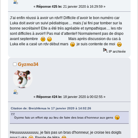
«
Réponse #25 le:
21 janvier 2020 à 16:29:59 »
J’ai enfin réussi à avoir un rdv!!! Difficile d’avoir le bon numéro car
Luka doit avoir un suivi pédiatrique.... mais j’ai fini par tomber sur la
bonne secrétaire!! Elle a été très agréable et sympathique.... les rdv
sont difficiles à avoir!! Pas mal d’attente!! Normalement pas de dispo
avant septembre
Mais après discussion du cas à
Luka elle a casé un rdv début mars
je suis contente de moi
IP archivée
Gyzmo34
«
Réponse #24 le:
18 janvier 2020 à 00:02:55 »
Citation de: Breizhfenua le 17 janvier 2020 à 14:02:26
Gyzmo fais un effort stp au lieu de faire des bras d'honneur aux gens
Heuuuuuuuuuuu, je fais pas un bras d'honneur, je croise les doigts
pour Luka
Parole de tétra