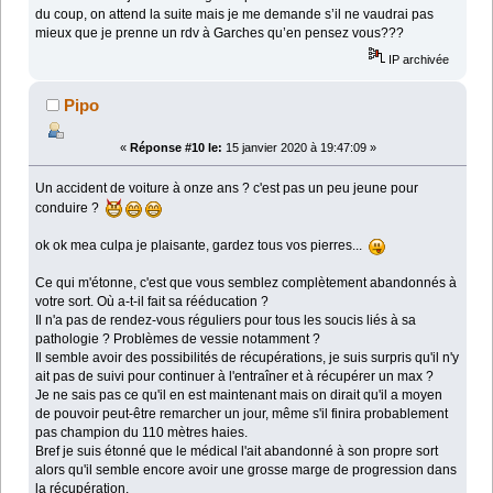
du coup, on attend la suite mais je me demande s’il ne vaudrai pas
mieux que je prenne un rdv à Garches qu’en pensez vous???
IP archivée
Pipo
«
Réponse #10 le:
15 janvier 2020 à 19:47:09 »
Un accident de voiture à onze ans ? c'est pas un peu jeune pour
conduire ?
ok ok mea culpa je plaisante, gardez tous vos pierres...
Ce qui m'étonne, c'est que vous semblez complètement abandonnés à
votre sort. Où a-t-il fait sa rééducation ?
Il n'a pas de rendez-vous réguliers pour tous les soucis liés à sa
pathologie ? Problèmes de vessie notamment ?
Il semble avoir des possibilités de récupérations, je suis surpris qu'il n'y
ait pas de suivi pour continuer à l'entraîner et à récupérer un max ?
Je ne sais pas ce qu'il en est maintenant mais on dirait qu'il a moyen
de pouvoir peut-être remarcher un jour, même s'il finira probablement
pas champion du 110 mètres haies.
Bref je suis étonné que le médical l'ait abandonné à son propre sort
alors qu'il semble encore avoir une grosse marge de progression dans
la récupération.