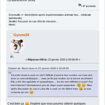
La Batracienne Junky.
IP archivée
Grenouille +/- décérébrée après expérimentation animale heu... médicale
(péridurale).
Veuillez l'excuser en cas d'écrits inexacts...
Merki.
Gyzmo34
«
Réponse #30 le:
23 janvier 2020 à 09:58:49 »
Citation de: Marie-laure le 21 janvier 2020 à 16:29:59
J’ai enfin réussi à avoir un rdv!!! Difficile d’avoir le bon numéro car Luka doit
avoir un suivi pédiatrique.... mais j’ai fini par tomber sur la bonne secrétaire!!
Elle a été très agréable et sympathique.... les rdv sont difficiles à avoir!! Pas
mal d’attente!! Normalement pas de dispo avant septembre
Mais
après discussion du cas à Luka elle a casé un rdv début mars
je suis
contente de moi
C'est bien ça
J'espère que vous pourrez obtenir quelques