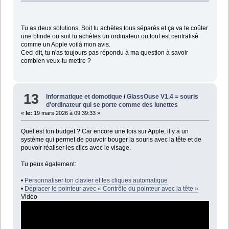
Tu as deux solutions. Soit tu achètes tous séparés et ça va te coûter
une blinde ou soit tu achètes un ordinateur ou tout est centralisé
comme un Apple voilà mon avis.
Ceci dit, tu n'as toujours pas répondu à ma question à savoir
combien veux-tu mettre ?
13
Informatique et domotique
/
GlassOuse V1.4 = souris
d'ordinateur qui se porte comme des lunettes
«
le:
19 mars 2026 à 09:39:33 »
Quel est ton budget ? Car encore une fois sur Apple, il y a un
système qui permet de pouvoir bouger la souris avec la tête et de
pouvoir réaliser les clics avec le visage.
Tu peux également:
•
Personnaliser ton clavier et tes cliques automatique
•
Déplacer le pointeur avec « Contrôle du pointeur avec la tête »
Vidéo