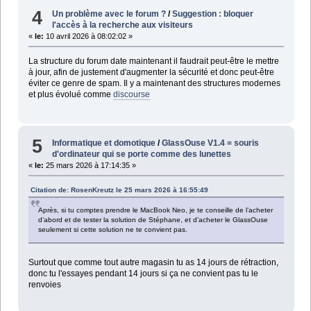
4
Un problème avec le forum ?
/
Suggestion : bloquer
l'accès à la recherche aux visiteurs
«
le:
10 avril 2026 à 08:02:02 »
La structure du forum date maintenant il faudrait peut-être le mettre
à jour, afin de justement d'augmenter la sécurité et donc peut-être
éviter ce genre de spam. Il y a maintenant des structures modernes
et plus évolué comme
discourse
5
Informatique et domotique
/
GlassOuse V1.4 = souris
d'ordinateur qui se porte comme des lunettes
«
le:
25 mars 2026 à 17:14:35 »
Citation de: RosenKreutz le 25 mars 2026 à 16:55:49
Après, si tu comptes prendre le MacBook Neo, je te conseille de l’acheter
d’abord et de tester la solution de Stéphane, et d’acheter le GlassOuse
seulement si cette solution ne te convient pas.
Surtout que comme tout autre magasin tu as 14 jours de rétraction,
donc tu l'essayes pendant 14 jours si ça ne convient pas tu le
renvoies