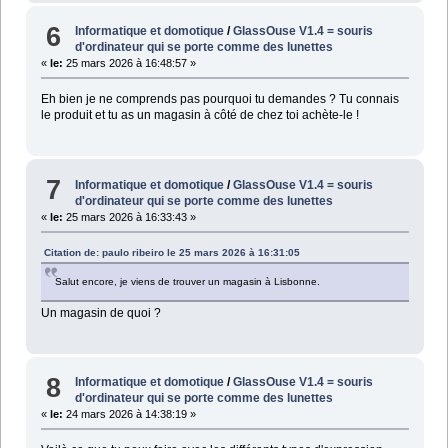
6
Informatique et domotique
/
GlassOuse V1.4 = souris
d'ordinateur qui se porte comme des lunettes
«
le:
25 mars 2026 à 16:48:57 »
Eh bien je ne comprends pas pourquoi tu demandes ? Tu connais
le produit et tu as un magasin à côté de chez toi achète-le !
7
Informatique et domotique
/
GlassOuse V1.4 = souris
d'ordinateur qui se porte comme des lunettes
«
le:
25 mars 2026 à 16:33:43 »
Citation de: paulo ribeiro le 25 mars 2026 à 16:31:05
Salut encore, je viens de trouver un magasin à Lisbonne.
Un magasin de quoi ?
8
Informatique et domotique
/
GlassOuse V1.4 = souris
d'ordinateur qui se porte comme des lunettes
«
le:
24 mars 2026 à 14:38:19 »