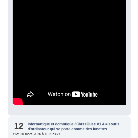
12
Informatique et domotique
/
GlassOuse V1.4 = souris
d'ordinateur qui se porte comme des lunettes
«
le:
20 mars 2026 à 16:21:36 »