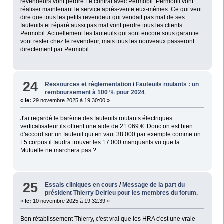
revendeurs vont perdre Le contrat avec Permobil. Permobil vont
réaliser maintenant le service après-vente eux-mêmes. Ce qui veut
dire que tous les petits revendeur qui vendait pas mal de ses
fauteuils et réparé aussi pas mal vont perdre tous les clients
Permobil. Actuellement les fauteuils qui sont encore sous garantie
vont rester chez le revendeur, mais tous les nouveaux passeront
directement par Permobil.
24
Ressources et règlementation
/
Fauteuils roulants : un
remboursement à 100 % pour 2024
«
le:
29 novembre 2025 à 19:30:00 »
J'ai regardé le barème des fauteuils roulants électriques
verticalisateur ils offrent une aide de 21 069 €. Donc on est bien
d'accord sur un fauteuil qui en vaut 38 000 par exemple comme un
F5 corpus il faudra trouver les 17 000 manquants vu que la
Mutuelle ne marchera pas ?
25
Essais cliniques en cours
/
Message de la part du
président Thierry Delrieu pour les membres du forum.
«
le:
10 novembre 2025 à 19:32:39 »
Bon rétablissement Thierry, c'est vrai que les HRA c'est une vraie