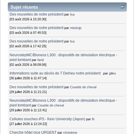
Sujet récents
Des nouvelles de notre président
par
Isa
[03 août 2026 à 15:20:30]
Des nouvelles de notre président
par
misterjp
[03 août 2026 à 07:45:53]
Des nouvelles de notre président
par
Isa
[02 août 2026 à 17:42:25]
NeurostepMC/Bioness L300 : dispositifs de stimulation électrique -
pied tombant
par
farid
[02 août 2026 à 08:09:06]
Informations suite au décès de T Delrieu notre président .
par
gilles
[30 juillet 2026 à 11:47:14]
Des nouvelles de notre président
par
Couette de cheval
[29 juillet 2026 à 11:21:21]
NeurostepMC/Bioness L300 : dispositifs de stimulation électrique -
pied tombant
par
Couette de cheval
[29 juillet 2026 à 11:12:41]
Cellules souches iPS - Keio University (Japon)
par
fti
[27 juillet 2026 à 12:24:22]
Cherche hôtel nice URGENT
par
christinne