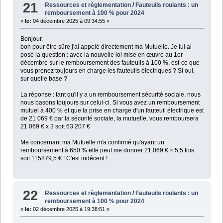
21
Ressources et règlementation
/
Fauteuils roulants : un
remboursement à 100 % pour 2024
«
le:
04 décembre 2025 à 09:34:55 »
Bonjour,
bon pour être sûre j'ai appelé directement ma Mutuelle. Je lui ai
posé la question : avec la nouvelle loi mise en œuvre au 1er
décembre sur le remboursement des fauteuils à 100 %, est-ce que
vous prenez toujours en charge les fauteuils électriques ? Si oui,
sur quelle base ?
La réponse : tant qu'il y a un remboursement sécurité sociale, nous
nous basons toujours sur celui-ci. Si vous avez un remboursement
mutuel à 400 % et que la prise en charge d'un fauteuil électrique est
de 21 069 € par la sécurité sociale, la mutuelle, vous remboursera
21 069 € x 3 soit 63 207 €
Me concernant ma Mutuelle m'a confirmé qu'ayant un
remboursement à 650 % elle peut me donner 21 069 € × 5,5 fois
soit 115879,5 € ! C'est indécent !
22
Ressources et règlementation
/
Fauteuils roulants : un
remboursement à 100 % pour 2024
«
le:
02 décembre 2025 à 19:38:51 »