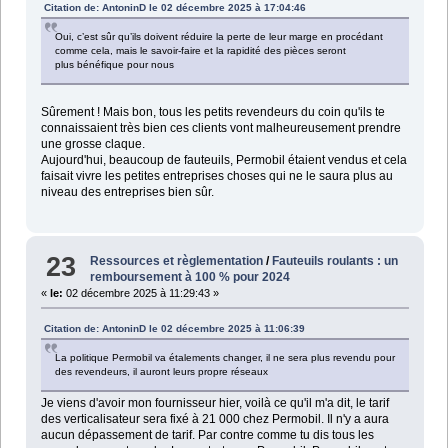
Citation de: AntoninD le 02 décembre 2025 à 17:04:46
Oui, c’est sûr qu’ils doivent réduire la perte de leur marge en procédant
comme cela, mais le savoir-faire et la rapidité des pièces seront
plus bénéfique pour nous
Sûrement ! Mais bon, tous les petits revendeurs du coin qu'ils te
connaissaient très bien ces clients vont malheureusement prendre
une grosse claque.
Aujourd'hui, beaucoup de fauteuils, Permobil étaient vendus et cela
faisait vivre les petites entreprises choses qui ne le saura plus au
niveau des entreprises bien sûr.
23
Ressources et règlementation
/
Fauteuils roulants : un
remboursement à 100 % pour 2024
«
le:
02 décembre 2025 à 11:29:43 »
Citation de: AntoninD le 02 décembre 2025 à 11:06:39
La politique Permobil va étalements changer, il ne sera plus revendu pour
des revendeurs, il auront leurs propre réseaux
Je viens d'avoir mon fournisseur hier, voilà ce qu'il m'a dit, le tarif
des verticalisateur sera fixé à 21 000 chez Permobil. Il n'y a aura
aucun dépassement de tarif. Par contre comme tu dis tous les