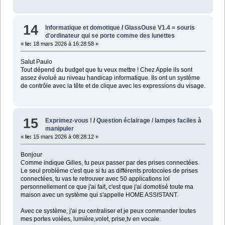
14
Informatique et domotique
/
GlassOuse V1.4 = souris
d'ordinateur qui se porte comme des lunettes
«
le:
18 mars 2026 à 16:28:58 »
Salut Paulo
Tout dépend du budget que tu veux mettre ! Chez Apple ils sont
assez évolué au niveau handicap informatique. Ils ont un système
de contrôle avec la tête et de clique avec les expressions du visage.
15
Exprimez-vous !
/
Question éclairage / lampes faciles à
manipuler
«
le:
15 mars 2026 à 08:28:12 »
Bonjour
Comme indique Gilles, tu peux passer par des prises connectées.
Le seul problème c'est que si tu as différents protocoles de prises
connectées, tu vas te retrouver avec 50 applications lol
personnellement ce que j'ai fait, c'est que j'ai domotisé toute ma
maison avec un système qui s'appelle HOME ASSISTANT.
Avec ce système, j'ai pu centraliser et je peux commander toutes
mes portes volées, lumière,volet, prise,tv en vocale.