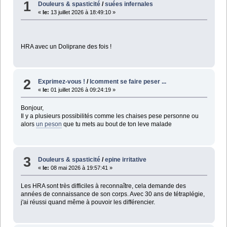
1
Douleurs & spasticité
/
suées infernales
«
le:
13 juillet 2026 à 18:49:10 »
HRA avec un Doliprane des fois !
2
Exprimez-vous !
/
lcomment se faire peser ...
«
le:
01 juillet 2026 à 09:24:19 »
Bonjour,
Il y a plusieurs possibilités comme les chaises pese personne ou
alors
un peson
que tu mets au bout de ton leve malade
3
Douleurs & spasticité
/
epine irritative
«
le:
08 mai 2026 à 19:57:41 »
Les HRA sont très difficiles à reconnaître, cela demande des
années de connaissance de son corps. Avec 30 ans de tétraplégie,
j'ai réussi quand même à pouvoir les différencier.