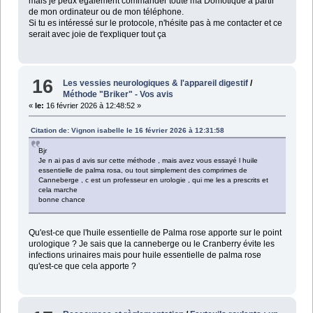
mais je peux également commander toute ma Domotique à partir
de mon ordinateur ou de mon téléphone.
Si tu es intéressé sur le protocole, n'hésite pas à me contacter et ce
serait avec joie de t'expliquer tout ça
16
Les vessies neurologiques & l'appareil digestif
/
Méthode "Briker" - Vos avis
«
le:
16 février 2026 à 12:48:52 »
Citation de: Vignon isabelle le 16 février 2026 à 12:31:58
Bjr
Je n ai pas d avis sur cette méthode , mais avez vous essayé l huile
essentielle de palma rosa, ou tout simplement des comprimes de
Canneberge , c est un professeur en urologie , qui me les a prescrits et
cela marche
bonne chance
Qu'est-ce que l'huile essentielle de Palma rose apporte sur le point
urologique ? Je sais que la canneberge ou le Cranberry évite les
infections urinaires mais pour huile essentielle de palma rose
qu'est-ce que cela apporte ?