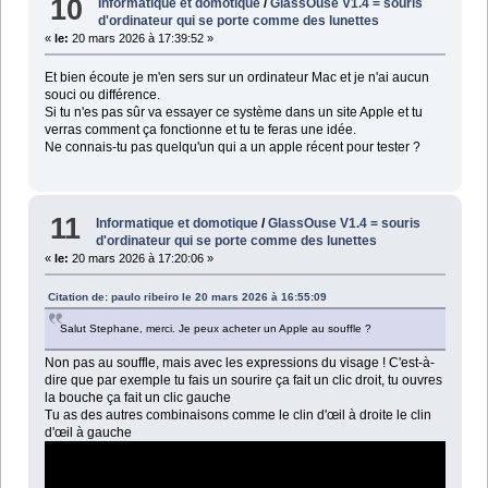
10
Informatique et domotique
/
GlassOuse V1.4 = souris
d'ordinateur qui se porte comme des lunettes
«
le:
20 mars 2026 à 17:39:52 »
Et bien écoute je m'en sers sur un ordinateur Mac et je n'ai aucun
souci ou différence.
Si tu n'es pas sûr va essayer ce système dans un site Apple et tu
verras comment ça fonctionne et tu te feras une idée.
Ne connais-tu pas quelqu'un qui a un apple récent pour tester ?
11
Informatique et domotique
/
GlassOuse V1.4 = souris
d'ordinateur qui se porte comme des lunettes
«
le:
20 mars 2026 à 17:20:06 »
Citation de: paulo ribeiro le 20 mars 2026 à 16:55:09
Salut Stephane, merci. Je peux acheter un Apple au souffle ?
Non pas au souffle, mais avec les expressions du visage ! C'est-à-
dire que par exemple tu fais un sourire ça fait un clic droit, tu ouvres
la bouche ça fait un clic gauche
Tu as des autres combinaisons comme le clin d'œil à droite le clin
d'œil à gauche