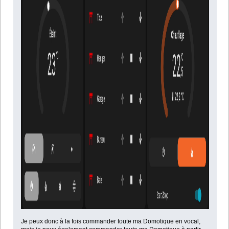
Je peux donc à la fois commander toute ma Domotique en vocal,