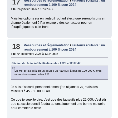
17
Ressources et règlementation
/
Fauteuils roulants : un
remboursement à 100 % pour 2024
«
le:
26 janvier 2026 à 18:38:35 »
Mais les options sur en fauteuil roulant électrique seront-ils pris en
charge également ? Par exemple des contacteur pour un
tétraplégique ou cale-tronc
18
Ressources et règlementation
/
Fauteuils roulants : un
remboursement à 100 % pour 2024
«
le:
04 décembre 2025 à 13:24:38 »
Citation de: AntoninD le 04 décembre 2025 à 12:07:47
Dis-moi si t’as déjà eu un devis d’un Fauteuil, à plus de 100 000 € avec
un remboursement sécu ???
Je suis d'accord, personnellement j'en ai jamais vu, mais des
fauteuils à 45 - 50 000 € oui
Ce que je veux te dire, c'est que des fauteuils plus 21 000, c'est sûr
que ça existe donc il faudra automatiquement une bonne mutuelle
pour combler le reste.