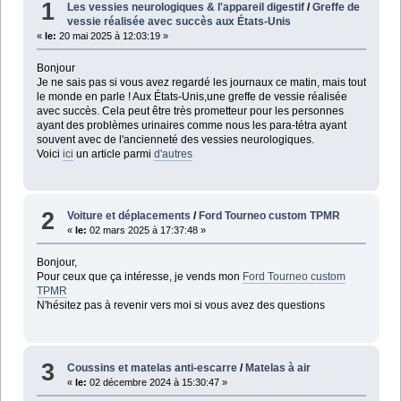
1
Les vessies neurologiques & l'appareil digestif
/
Greffe de
vessie réalisée avec succès aux États-Unis
«
le:
20 mai 2025 à 12:03:19 »
Bonjour
Je ne sais pas si vous avez regardé les journaux ce matin, mais tout
le monde en parle ! Aux États-Unis,une greffe de vessie réalisée
avec succès. Cela peut être très prometteur pour les personnes
ayant des problèmes urinaires comme nous les para-tétra ayant
souvent avec de l'ancienneté des vessies neurologiques.
Voici
ici
un article parmi
d'autres
2
Voiture et déplacements
/
Ford Tourneo custom TPMR
«
le:
02 mars 2025 à 17:37:48 »
Bonjour,
Pour ceux que ça intéresse, je vends mon
Ford Tourneo custom
TPMR
N'hésitez pas à revenir vers moi si vous avez des questions
3
Coussins et matelas anti-escarre
/
Matelas à air
«
le:
02 décembre 2024 à 15:30:47 »