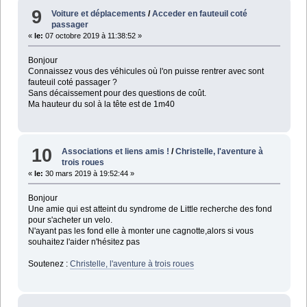
9
Voiture et déplacements
/
Acceder en fauteuil coté
passager
«
le:
07 octobre 2019 à 11:38:52 »
Bonjour
Connaissez vous des véhicules où l'on puisse rentrer avec sont
fauteuil coté passager ?
Sans décaissement pour des questions de coût.
Ma hauteur du sol à la tête est de 1m40
10
Associations et liens amis !
/
Christelle, l'aventure à
trois roues
«
le:
30 mars 2019 à 19:52:44 »
Bonjour
Une amie qui est atteint du syndrome de Little recherche des fond
pour s'acheter un velo.
N'ayant pas les fond elle à monter une cagnotte,alors si vous
souhaitez l'aider n'hésitez pas
Soutenez :
Christelle, l'aventure à trois roues