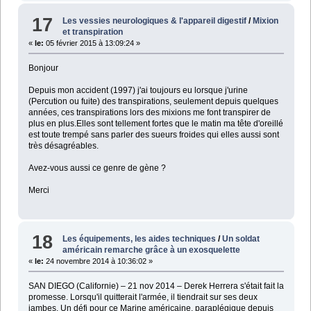
17
Les vessies neurologiques & l'appareil digestif
/
Mixion
et transpiration
«
le:
05 février 2015 à 13:09:24 »
Bonjour
Depuis mon accident (1997) j'ai toujours eu lorsque j'urine
(Percution ou fuite) des transpirations, seulement depuis quelques
années, ces transpirations lors des mixions me font transpirer de
plus en plus.Elles sont tellement fortes que le matin ma tête d'oreillé
est toute trempé sans parler des sueurs froides qui elles aussi sont
très désagréables.
Avez-vous aussi ce genre de gène ?
Merci
18
Les équipements, les aides techniques
/
Un soldat
américain remarche grâce à un exosquelette
«
le:
24 novembre 2014 à 10:36:02 »
SAN DIEGO (Californie) – 21 nov 2014 – Derek Herrera s'était fait la
promesse. Lorsqu'il quitterait l'armée, il tiendrait sur ses deux
jambes. Un défi pour ce Marine américaine, paraplégique depuis