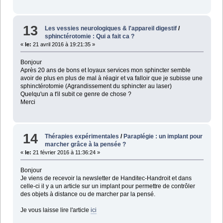
13
Les vessies neurologiques & l'appareil digestif
/
sphinctérotomie : Qui a fait ca ?
«
le:
21 avril 2016 à 19:21:35 »
Bonjour
Après 20 ans de bons et loyaux services mon sphincter semble
avoir de plus en plus de mal à réagir et va falloir que je subisse une
sphinctérotomie (Agrandissement du sphincter au laser)
Quelqu'un a t'il subit ce genre de chose ?
Merci
14
Thérapies expérimentales
/
Paraplégie : un implant pour
marcher grâce à la pensée ?
«
le:
21 février 2016 à 11:36:24 »
Bonjour
Je viens de recevoir la newsletter de Handitec-Handroit et dans
celle-ci il y a un article sur un implant pour permettre de contrôler
des objets à distance ou de marcher par la pensé.
Je vous laisse lire l'article
ici