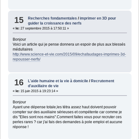
15
Recherches fondamentales
/
imprimer en 3D pour
guider la croissance des nerfs
«
le:
27 septembre 2015 à 17:50:11 »
Bonjour
Voici un article qui je pense donnera un espoir de plus aux blessés
médullaires
http://www.science-et-vie.com/2015/09/echafaudages-imprimes-3d-
repousser-nerfs/
16
L'aide humaine et la vie à domicile
/
Recrutement
d'auxiliaire de vie
«
le:
15 juin 2015 à 19:23:14 »
Bonjour
Ayant une dépense totale,les tétra assez haut doivent pouvoir
compter sur des auxiliaire sérieuses et compétente car comme je
dis "Elles sont nos mains".Comment faites vous pour recruter ces
perles rares ? car j'ai fais des demandes à pole emploi et aucune
réponse !