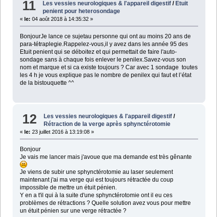
11
Les vessies neurologiques & l'appareil digestif
/
Etuit
penient pour heterosondage
«
le:
04 août 2018 à 14:35:32 »
BonjourJe lance ce sujetau personne qui ont au moins 20 ans de
para-tétraplegie.Rappelez-vous,il y avez dans les année 95 des
Etuit penient qui se déboitez et qui permettait de faire l'auto-
sondage sans à chaque fois enlever le penilex.Savez-vous son
nom et marque et si ca existe toujours ? Car avec 1 sondage toutes
les 4 h je vous explique pas le nombre de penilex qui faut et l’état
de la bistouquette ^^
12
Les vessies neurologiques & l'appareil digestif
/
Rétraction de la verge après sphynctérotomie
«
le:
23 juillet 2016 à 13:19:08 »
Bonjour
Je vais me lancer mais j'avoue que ma demande est très gênante
Je viens de subir une sphynctérotomie au laser seulement
maintenant j'ai ma verge qui est toujours rétractée du coup
impossible de mettre un étuit pénien.
Y en a t'il qui à la suite d'une sphynctérotomie ont il eu ces
problèmes de rétractions ? Quelle solution avez vous pour mettre
un étuit pénien sur une verge rétractée ?