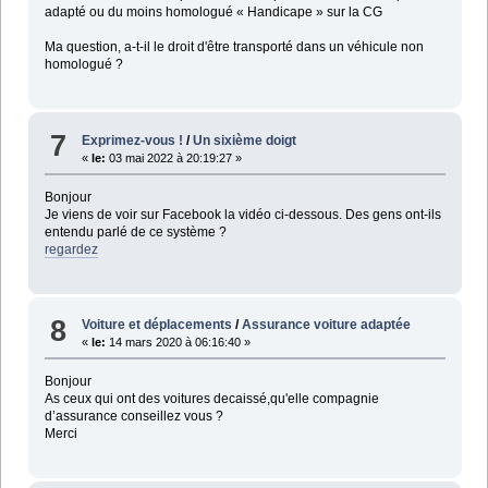
adapté ou du moins homologué « Handicape » sur la CG
Ma question, a-t-il le droit d'être transporté dans un véhicule non
homologué ?
7
Exprimez-vous !
/
Un sixième doigt
«
le:
03 mai 2022 à 20:19:27 »
Bonjour
Je viens de voir sur Facebook la vidéo ci-dessous. Des gens ont-ils
entendu parlé de ce système ?
regardez
8
Voiture et déplacements
/
Assurance voiture adaptée
«
le:
14 mars 2020 à 06:16:40 »
Bonjour
As ceux qui ont des voitures decaissé,qu'elle compagnie
d’assurance conseillez vous ?
Merci