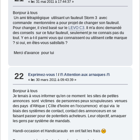
«
le:
31 mai 2011 à 17:44:37 »
Bonjour à tous
Un ami tétraplégique utilisant un fauteuil Storm 3 avec
commande mentonnière a pour projet de changer son fauteuil.
Pour changer, il s'est basé sur le
LEVO C3
. Il m'a donc demandé
des conseils sur ce futur fauteuil, seulement je ne connais pas du
tout. Y en a-t-il parmi vous qui connaissent ou utilisent cette marque
? si oui, en êtes-vous satisfaits ?
Merci d'avance pour lui
22
Exprimez-vous !
/
/!\ Attention aux arnaques /!\
«
le:
30 mars 2011 à 09:43:39 »
Bonjour à tous
Je tenais à vous informer qu'en ce moment les sites de petites
annonces sont victimes de personnes peux scrupuleuses venues
des pays d'Afrique ( Côte d'Ivoire en l'occurrence) et qui via le
biais des systèmes de contact, contact des annonceurs en se
faisant passer pour de potentiels acheteurs. Leur objectif, arnaquer
les gens par système de mandats.
Handi-occasion et Handicarauto en ont fait les frais