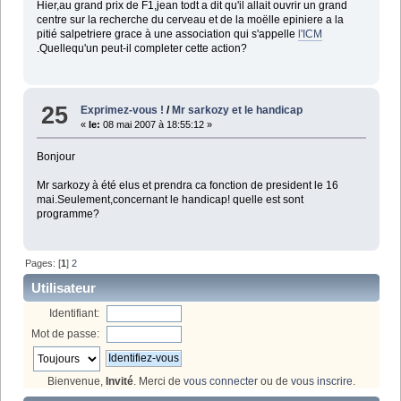
Hier,au grand prix de F1,jean todt a dit qu'il allait ouvrir un grand
centre sur la recherche du cerveau et de la moëlle epiniere a la
pitié salpetriere grace à une association qui s'appelle
l'ICM
.Quellequ'un peut-il completer cette action?
25
Exprimez-vous !
/
Mr sarkozy et le handicap
«
le:
08 mai 2007 à 18:55:12 »
Bonjour
Mr sarkozy à été elus et prendra ca fonction de president le 16
mai.Seulement,concernant le handicap! quelle est sont
programme?
Pages: [
1
]
2
Utilisateur
Identifiant:
Mot de passe:
Bienvenue,
Invité
. Merci de
vous connecter
ou de
vous inscrire
.