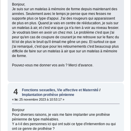
Bonjour,
Je suis sur un matelas à mémoire de forme depuis maintenant des
années. Seulement avec le temps je pense que mes fesses ne
supporte plus ce type d'appui. J'ai des rougeurs qui apparaissent
de plus en plus. Quand je vais en centre de rééducation, je suis sur
un matelas à air, et c'est vrai que ça n'a rien à voir au niveau fessier.
Je voudrais bien en avoir un chez moi. Le problème c'est que j'ai
peur qu'en cas de coupure de courant je me retrouve sur le flanc du
lit lol de plus le bruit qu'il émait me gêne un peu. Et surtout ce que
j'ai remarqué, c'est que pour les retournements c'est beaucoup plus
difficile de faire sur un matelas à air que sur un matelas à mémoire
de forme.
Pouvez-vous me donner vos avis ? Merci d'avance.
4
Fonctions sexuelles, Vie affective et Maternité
/
Implantation prothèse pénienne
«
le:
25 novembre 2023 à 10:53:17 »
Bonjour
Pour diverses raisons, je vais me faire implanter une prothèse
pénienne de type malléables.
Y a-t-il des personnes ici qui ont subi ce type d'intervention ou qui
ont ce genre de prothèse ?