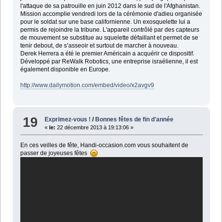
l'attaque de sa patrouille en juin 2012 dans le sud de l'Afghanistan.
Mission accomplie vendredi lors de la cérémonie d'adieu organisée
pour le soldat sur une base californienne. Un exosquelette lui a
permis de rejoindre la tribune. L'appareil contrôlé par des capteurs
de mouvement se substitue au squelette défaillant et permet de se
tenir debout, de s’asseoir et surtout de marcher à nouveau.
Derek Herrera a été le premier Américain a acquérir ce dispositif.
Développé par ReWalk Robotics, une entreprise israélienne, il est
également disponible en Europe.
http://www.dailymotion.com/embed/video/x2avgv9
19
Exprimez-vous !
/
Bonnes fêtes de fin d'année
«
le:
22 décembre 2013 à 19:13:06 »
En ces veilles de fête, Handi-occasion.com vous souhaitent de
passer de joyeuses fêtes