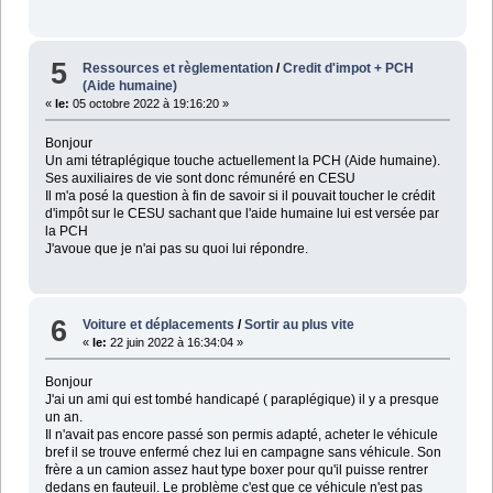
5
Ressources et règlementation
/
Credit d'impot + PCH
(Aide humaine)
«
le:
05 octobre 2022 à 19:16:20 »
Bonjour
Un ami tétraplégique touche actuellement la PCH (Aide humaine).
Ses auxiliaires de vie sont donc rémunéré en CESU
Il m'a posé la question à fin de savoir si il pouvait toucher le crédit
d'impôt sur le CESU sachant que l'aide humaine lui est versée par
la PCH
J'avoue que je n'ai pas su quoi lui répondre.
6
Voiture et déplacements
/
Sortir au plus vite
«
le:
22 juin 2022 à 16:34:04 »
Bonjour
J'ai un ami qui est tombé handicapé ( paraplégique) il y a presque
un an.
Il n'avait pas encore passé son permis adapté, acheter le véhicule
bref il se trouve enfermé chez lui en campagne sans véhicule. Son
frère a un camion assez haut type boxer pour qu'il puisse rentrer
dedans en fauteuil. Le problème c'est que ce véhicule n'est pas