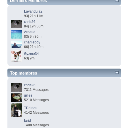
Derniers Membres
Lavandula2
93j 21h 11m
chris26
84j 19h 56m
Arnaud
83j 9h 36m
charlieboy
66j 21h 40m
Gyzmo34
63j 9m
Top membres
chris26
7311 Messages
gilles
5210 Messages
TDelrieu
4142 Messages
farid
1408 Messages