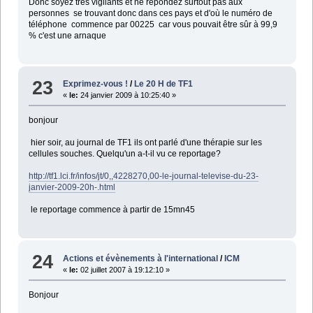
Donc soyez très vigilants et ne répondez surtout pas aux
personnes se trouvant donc dans ces pays et d'où le numéro de
téléphone commence par 00225 car vous pouvait être sûr à 99,9
% c'est une arnaque
23
Exprimez-vous !
/
Le 20 H de TF1
«
le:
24 janvier 2009 à 10:25:40 »
bonjour
hier soir, au journal de TF1 ils ont parlé d'une thérapie sur les
cellules souches. Quelqu'un a-t-il vu ce reportage?
http://tf1.lci.fr/infos/jt/0,,4228270,00-le-journal-televise-du-23-
janvier-2009-20h-.html
le reportage commence à partir de 15mn45
24
Actions et évènements à l'international
/
ICM
«
le:
02 juillet 2007 à 19:12:10 »
Bonjour