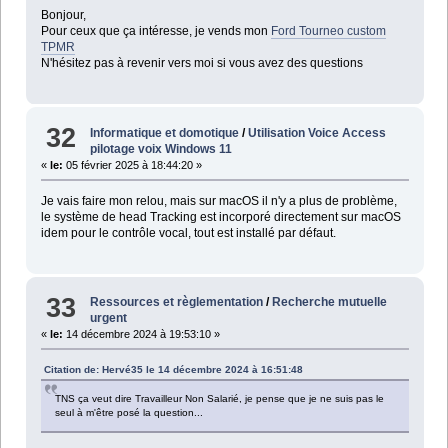
Bonjour,
Pour ceux que ça intéresse, je vends mon
Ford Tourneo custom
TPMR
N'hésitez pas à revenir vers moi si vous avez des questions
32
Informatique et domotique
/
Utilisation Voice Access
pilotage voix Windows 11
«
le:
05 février 2025 à 18:44:20 »
Je vais faire mon relou, mais sur macOS il n'y a plus de problème,
le système de head Tracking est incorporé directement sur macOS
idem pour le contrôle vocal, tout est installé par défaut.
33
Ressources et règlementation
/
Recherche mutuelle
urgent
«
le:
14 décembre 2024 à 19:53:10 »
Citation de: Hervé35 le 14 décembre 2024 à 16:51:48
TNS ça veut dire Travailleur Non Salarié, je pense que je ne suis pas le
seul à m'être posé la question...