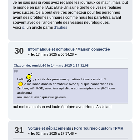
Je ne sais pas si vous avez regardé les journaux ce matin, mais tout
le monde en parle ! Aux États-Unis,une greffe de vessie réalisée
avec succès. Cela peut être très prometteur pour les personnes
ayant des problèmes urinaires comme nous les para-tétra ayant
souvent avec de l'ancienneté des vessies neurologiques.
Voici
ici
un article parmi
d'autres
30
Informatique et domotique
/
Maison connectée
«
le:
17 mars 2025 à 06:34:28 »
Citation de: remidu60 le 14 mars 2025 à 14:32:08
Hello
, y a t ils des personne qui utilise Home assistant ?
je me lance dans la domotique avec quel que connections en
Zygbee, wifi, POE, avec leur apli dédié sur smartphone et (PC home
assistant.)
amusant et avec quelque galères.....
oui moi ma maison est toute équipée avec Home Assistant
31
Voiture et déplacements
/
Ford Tourneo custom TPMR
«
le:
02 mars 2025 à 17:37:48 »