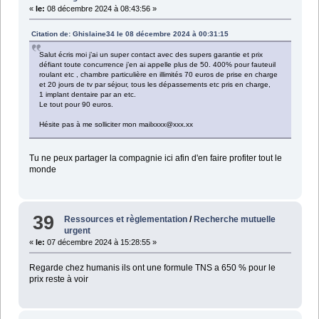
«
le:
08 décembre 2024 à 08:43:56 »
Citation de: Ghislaine34 le 08 décembre 2024 à 00:31:15
Salut écris moi j’ai un super contact avec des supers garantie et prix
défiant toute concurrence j’en ai appelle plus de 50. 400% pour fauteuil
roulant etc , chambre particulière en illimités 70 euros de prise en charge
et 20 jours de tv par séjour, tous les dépassements etc pris en charge,
1 implant dentaire par an etc.
Le tout pour 90 euros.
Hésite pas à me solliciter mon mailxxxx@xxx.xx
Tu ne peux partager la compagnie ici afin d'en faire profiter tout le
monde
39
Ressources et règlementation
/
Recherche mutuelle
urgent
«
le:
07 décembre 2024 à 15:28:55 »
Regarde chez humanis ils ont une formule TNS a 650 % pour le
prix reste à voir