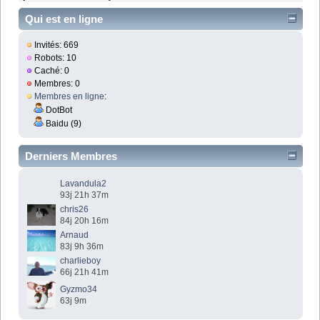
Qui est en ligne
Invités: 669
Robots: 10
Caché: 0
Membres: 0
Membres en ligne
:
DotBot
Baidu (9)
Derniers Membres
Lavandula2
93j 21h 37m
chris26
84j 20h 16m
Arnaud
83j 9h 36m
charlieboy
66j 21h 41m
Gyzmo34
63j 9m