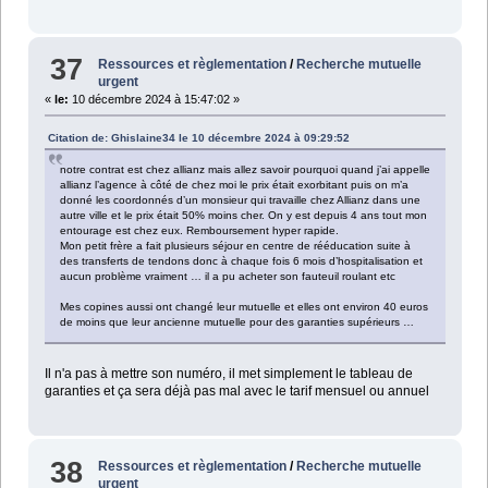
37
Ressources et règlementation
/
Recherche mutuelle
urgent
«
le:
10 décembre 2024 à 15:47:02 »
Citation de: Ghislaine34 le 10 décembre 2024 à 09:29:52
notre contrat est chez allianz mais allez savoir pourquoi quand j’ai appelle
allianz l’agence à côté de chez moi le prix était exorbitant puis on m’a
donné les coordonnés d’un monsieur qui travaille chez Allianz dans une
autre ville et le prix était 50% moins cher. On y est depuis 4 ans tout mon
entourage est chez eux. Remboursement hyper rapide.
Mon petit frère a fait plusieurs séjour en centre de rééducation suite à
des transferts de tendons donc à chaque fois 6 mois d’hospitalisation et
aucun problème vraiment … il a pu acheter son fauteuil roulant etc
Mes copines aussi ont changé leur mutuelle et elles ont environ 40 euros
de moins que leur ancienne mutuelle pour des garanties supérieurs …
Il n'a pas à mettre son numéro, il met simplement le tableau de
garanties et ça sera déjà pas mal avec le tarif mensuel ou annuel
38
Ressources et règlementation
/
Recherche mutuelle
urgent