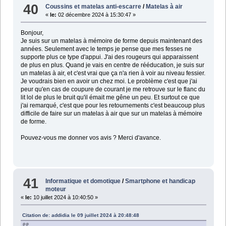
40
Coussins et matelas anti-escarre
/
Matelas à air
«
le:
02 décembre 2024 à 15:30:47 »
Bonjour,
Je suis sur un matelas à mémoire de forme depuis maintenant des
années. Seulement avec le temps je pense que mes fesses ne
supporte plus ce type d'appui. J'ai des rougeurs qui apparaissent
de plus en plus. Quand je vais en centre de rééducation, je suis sur
un matelas à air, et c'est vrai que ça n'a rien à voir au niveau fessier.
Je voudrais bien en avoir un chez moi. Le problème c'est que j'ai
peur qu'en cas de coupure de courant je me retrouve sur le flanc du
lit lol de plus le bruit qu'il émait me gêne un peu. Et surtout ce que
j'ai remarqué, c'est que pour les retournements c'est beaucoup plus
difficile de faire sur un matelas à air que sur un matelas à mémoire
de forme.
Pouvez-vous me donner vos avis ? Merci d'avance.
41
Informatique et domotique
/
Smartphone et handicap
moteur
«
le:
10 juillet 2024 à 10:40:50 »
Citation de: addidia le 09 juillet 2024 à 20:48:48