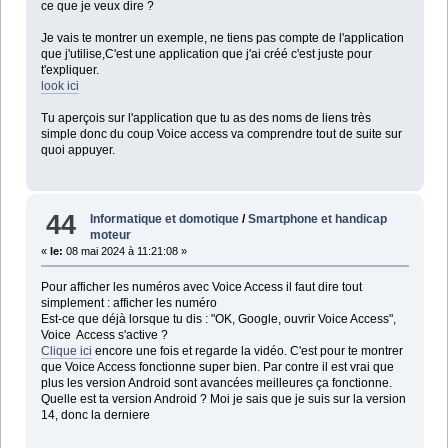
ce que je veux dire ?
Je vais te montrer un exemple, ne tiens pas compte de l'application
que j'utilise,C'est une application que j'ai créé c'est juste pour
t'expliquer.
look ici
Tu aperçois sur l'application que tu as des noms de liens très
simple donc du coup Voice access va comprendre tout de suite sur
quoi appuyer.
44
Informatique et domotique
/
Smartphone et handicap
moteur
«
le:
08 mai 2024 à 11:21:08 »
Pour afficher les numéros avec Voice Access il faut dire tout
simplement : afficher les numéro
Est-ce que déjà lorsque tu dis : "OK, Google, ouvrir Voice Access",
Voice Access s'active ?
Clique ici
encore une fois et regarde la vidéo. C'est pour te montrer
que Voice Access fonctionne super bien. Par contre il est vrai que
plus les version Android sont avancées meilleures ça fonctionne.
Quelle est ta version Android ? Moi je sais que je suis sur la version
14, donc la derniere