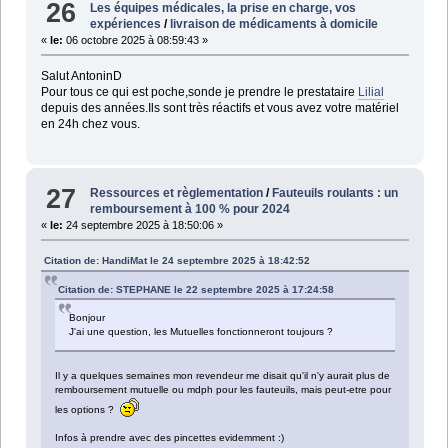
26
Les équipes médicales, la prise en charge, vos
expériences
/
livraison de médicaments à domicile
«
le:
06 octobre 2025 à 08:59:43 »
Salut AntoninD
Pour tous ce qui est poche,sonde je prendre le prestataire
Lilial
depuis des années.Ils sont très réactifs et vous avez votre matériel
en 24h chez vous.
27
Ressources et règlementation
/
Fauteuils roulants : un
remboursement à 100 % pour 2024
«
le:
24 septembre 2025 à 18:50:06 »
Citation de: HandiMat le 24 septembre 2025 à 18:42:52
Citation de: STEPHANE le 22 septembre 2025 à 17:24:58
Bonjour
J'ai une question, les Mutuelles fonctionneront toujours ?
Il y a quelques semaines mon revendeur me disait qu'il n'y aurait plus de
remboursement mutuelle ou mdph pour les fauteuils, mais peut-etre pour
les options ?
Infos à prendre avec des pincettes evidemment :)