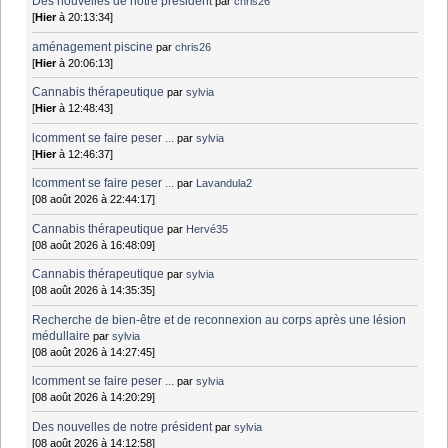
Des nouvelles de notre président
par
chris26
[
Hier
à 20:13:34]
aménagement piscine
par
chris26
[
Hier
à 20:06:13]
Cannabis thérapeutique
par
sylvia
[
Hier
à 12:48:43]
lcomment se faire peser ...
par
sylvia
[
Hier
à 12:46:37]
lcomment se faire peser ...
par
Lavandula2
[08 août 2026 à 22:44:17]
Cannabis thérapeutique
par
Hervé35
[08 août 2026 à 16:48:09]
Cannabis thérapeutique
par
sylvia
[08 août 2026 à 14:35:35]
Recherche de bien-être et de reconnexion au corps après une lésion
médullaire
par
sylvia
[08 août 2026 à 14:27:45]
lcomment se faire peser ...
par
sylvia
[08 août 2026 à 14:20:29]
Des nouvelles de notre président
par
sylvia
[08 août 2026 à 14:12:58]