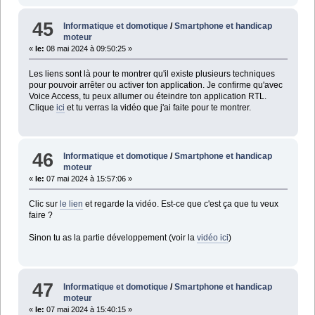
45
Informatique et domotique
/
Smartphone et handicap
moteur
«
le:
08 mai 2024 à 09:50:25 »
Les liens sont là pour te montrer qu'il existe plusieurs techniques
pour pouvoir arrêter ou activer ton application. Je confirme qu'avec
Voice Access, tu peux allumer ou éteindre ton application RTL.
Clique
ici
et tu verras la vidéo que j'ai faite pour te montrer.
46
Informatique et domotique
/
Smartphone et handicap
moteur
«
le:
07 mai 2024 à 15:57:06 »
Clic sur
le lien
et regarde la vidéo. Est-ce que c'est ça que tu veux
faire ?
Sinon tu as la partie développement (voir la
vidéo ici
)
47
Informatique et domotique
/
Smartphone et handicap
moteur
«
le:
07 mai 2024 à 15:40:15 »