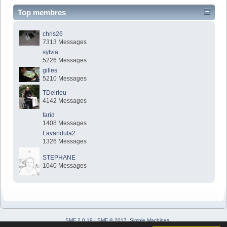
Top membres
chris26
7313 Messages
sylvia
5226 Messages
gilles
5210 Messages
TDelrieu
4142 Messages
farid
1408 Messages
Lavandula2
1326 Messages
STEPHANE
1040 Messages
SMF 2.0.19
|
SMF © 2017
,
Simple Machines