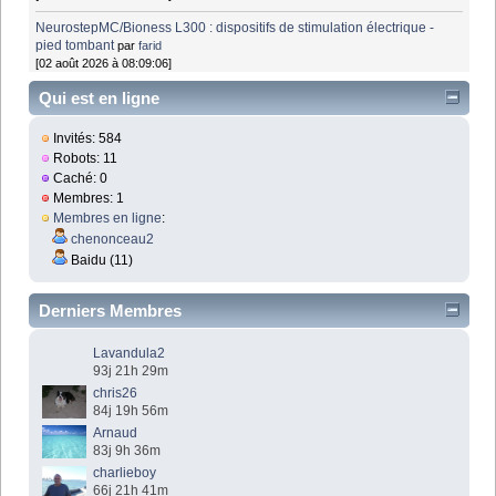
NeurostepMC/Bioness L300 : dispositifs de stimulation électrique -
pied tombant
par
farid
[02 août 2026 à 08:09:06]
Qui est en ligne
Invités: 584
Robots: 11
Caché: 0
Membres: 1
Membres en ligne
:
chenonceau2
Baidu (11)
Derniers Membres
Lavandula2
93j 21h 29m
chris26
84j 19h 56m
Arnaud
83j 9h 36m
charlieboy
66j 21h 41m