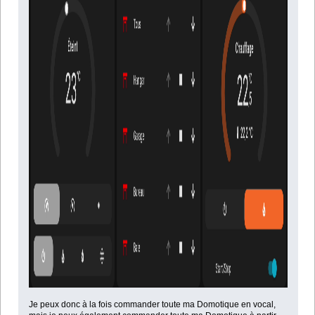
Je peux donc à la fois commander toute ma Domotique en vocal,