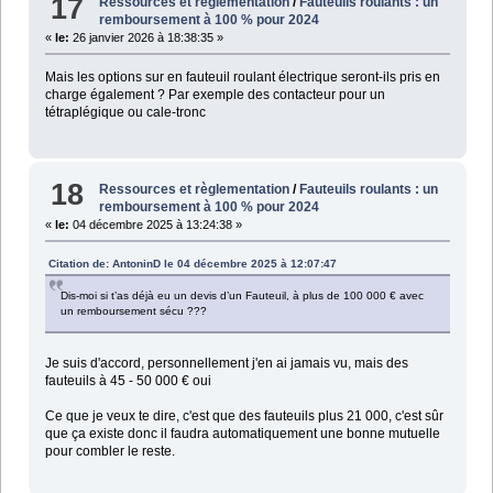
17
Ressources et règlementation
/
Fauteuils roulants : un
remboursement à 100 % pour 2024
«
le:
26 janvier 2026 à 18:38:35 »
Mais les options sur en fauteuil roulant électrique seront-ils pris en
charge également ? Par exemple des contacteur pour un
tétraplégique ou cale-tronc
18
Ressources et règlementation
/
Fauteuils roulants : un
remboursement à 100 % pour 2024
«
le:
04 décembre 2025 à 13:24:38 »
Citation de: AntoninD le 04 décembre 2025 à 12:07:47
Dis-moi si t’as déjà eu un devis d’un Fauteuil, à plus de 100 000 € avec
un remboursement sécu ???
Je suis d'accord, personnellement j'en ai jamais vu, mais des
fauteuils à 45 - 50 000 € oui
Ce que je veux te dire, c'est que des fauteuils plus 21 000, c'est sûr
que ça existe donc il faudra automatiquement une bonne mutuelle
pour combler le reste.