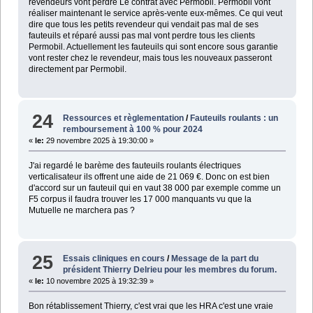
revendeurs vont perdre Le contrat avec Permobil. Permobil vont
réaliser maintenant le service après-vente eux-mêmes. Ce qui veut
dire que tous les petits revendeur qui vendait pas mal de ses
fauteuils et réparé aussi pas mal vont perdre tous les clients
Permobil. Actuellement les fauteuils qui sont encore sous garantie
vont rester chez le revendeur, mais tous les nouveaux passeront
directement par Permobil.
24
Ressources et règlementation
/
Fauteuils roulants : un
remboursement à 100 % pour 2024
«
le:
29 novembre 2025 à 19:30:00 »
J'ai regardé le barème des fauteuils roulants électriques
verticalisateur ils offrent une aide de 21 069 €. Donc on est bien
d'accord sur un fauteuil qui en vaut 38 000 par exemple comme un
F5 corpus il faudra trouver les 17 000 manquants vu que la
Mutuelle ne marchera pas ?
25
Essais cliniques en cours
/
Message de la part du
président Thierry Delrieu pour les membres du forum.
«
le:
10 novembre 2025 à 19:32:39 »
Bon rétablissement Thierry, c'est vrai que les HRA c'est une vraie