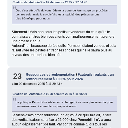
Citation de: AntoninD le 02 décembre 2025 à 17:04:46
Oui, c’est sûr qu’ils doivent réduire la perte de leur marge en procédant
comme cela, mais le savoir-faire et la rapidité des pièces seront
plus bénéfique pour nous
Sûrement ! Mais bon, tous les petits revendeurs du coin qu'ils te
connaissaient très bien ces clients vont malheureusement prendre
une grosse claque.
Aujourd'hui, beaucoup de fauteuils, Permobil étaient vendus et cela
faisait vivre les petites entreprises choses qui ne le saura plus au
niveau des entreprises bien sûr.
23
Ressources et règlementation
/
Fauteuils roulants : un
remboursement à 100 % pour 2024
«
le:
02 décembre 2025 à 11:29:43 »
Citation de: AntoninD le 02 décembre 2025 à 11:06:39
La politique Permobil va étalements changer, il ne sera plus revendu pour
des revendeurs, il auront leurs propre réseaux
Je viens d'avoir mon fournisseur hier, voilà ce qu'il m'a dit, le tarif
des verticalisateur sera fixé à 21 000 chez Permobil. Il n'y a aura
aucun dépassement de tarif. Par contre comme tu dis tous les