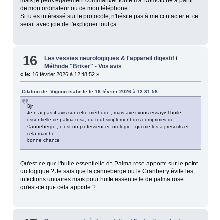
mais je peux également commander toute ma Domotique à partir
de mon ordinateur ou de mon téléphone.
Si tu es intéressé sur le protocole, n'hésite pas à me contacter et ce
serait avec joie de t'expliquer tout ça
16
Les vessies neurologiques & l'appareil digestif
/
Méthode "Briker" - Vos avis
«
le:
16 février 2026 à 12:48:52 »
Citation de: Vignon isabelle le 16 février 2026 à 12:31:58
Bjr
Je n ai pas d avis sur cette méthode , mais avez vous essayé l huile
essentielle de palma rosa, ou tout simplement des comprimes de
Canneberge , c est un professeur en urologie , qui me les a prescrits et
cela marche
bonne chance
Qu'est-ce que l'huile essentielle de Palma rose apporte sur le point
urologique ? Je sais que la canneberge ou le Cranberry évite les
infections urinaires mais pour huile essentielle de palma rose
qu'est-ce que cela apporte ?