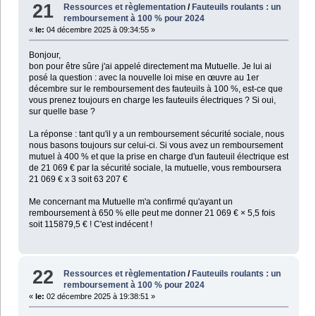
21
Ressources et règlementation
/
Fauteuils roulants : un
remboursement à 100 % pour 2024
«
le:
04 décembre 2025 à 09:34:55 »
Bonjour,
bon pour être sûre j'ai appelé directement ma Mutuelle. Je lui ai
posé la question : avec la nouvelle loi mise en œuvre au 1er
décembre sur le remboursement des fauteuils à 100 %, est-ce que
vous prenez toujours en charge les fauteuils électriques ? Si oui,
sur quelle base ?
La réponse : tant qu'il y a un remboursement sécurité sociale, nous
nous basons toujours sur celui-ci. Si vous avez un remboursement
mutuel à 400 % et que la prise en charge d'un fauteuil électrique est
de 21 069 € par la sécurité sociale, la mutuelle, vous remboursera
21 069 € x 3 soit 63 207 €
Me concernant ma Mutuelle m'a confirmé qu'ayant un
remboursement à 650 % elle peut me donner 21 069 € × 5,5 fois
soit 115879,5 € ! C'est indécent !
22
Ressources et règlementation
/
Fauteuils roulants : un
remboursement à 100 % pour 2024
«
le:
02 décembre 2025 à 19:38:51 »