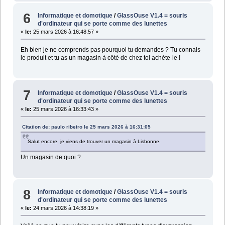
6
Informatique et domotique
/
GlassOuse V1.4 = souris
d'ordinateur qui se porte comme des lunettes
«
le:
25 mars 2026 à 16:48:57 »
Eh bien je ne comprends pas pourquoi tu demandes ? Tu connais
le produit et tu as un magasin à côté de chez toi achète-le !
7
Informatique et domotique
/
GlassOuse V1.4 = souris
d'ordinateur qui se porte comme des lunettes
«
le:
25 mars 2026 à 16:33:43 »
Citation de: paulo ribeiro le 25 mars 2026 à 16:31:05
Salut encore, je viens de trouver un magasin à Lisbonne.
Un magasin de quoi ?
8
Informatique et domotique
/
GlassOuse V1.4 = souris
d'ordinateur qui se porte comme des lunettes
«
le:
24 mars 2026 à 14:38:19 »