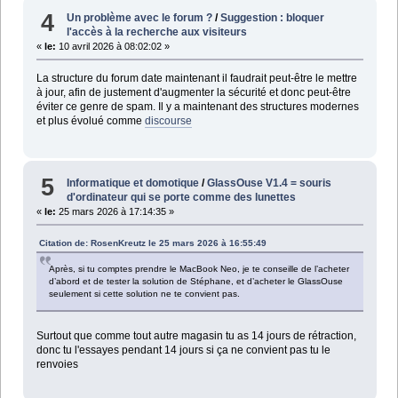
4
Un problème avec le forum ?
/
Suggestion : bloquer
l'accès à la recherche aux visiteurs
«
le:
10 avril 2026 à 08:02:02 »
La structure du forum date maintenant il faudrait peut-être le mettre
à jour, afin de justement d'augmenter la sécurité et donc peut-être
éviter ce genre de spam. Il y a maintenant des structures modernes
et plus évolué comme
discourse
5
Informatique et domotique
/
GlassOuse V1.4 = souris
d'ordinateur qui se porte comme des lunettes
«
le:
25 mars 2026 à 17:14:35 »
Citation de: RosenKreutz le 25 mars 2026 à 16:55:49
Après, si tu comptes prendre le MacBook Neo, je te conseille de l’acheter
d’abord et de tester la solution de Stéphane, et d’acheter le GlassOuse
seulement si cette solution ne te convient pas.
Surtout que comme tout autre magasin tu as 14 jours de rétraction,
donc tu l'essayes pendant 14 jours si ça ne convient pas tu le
renvoies