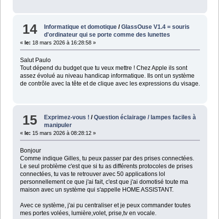
14
Informatique et domotique
/
GlassOuse V1.4 = souris
d'ordinateur qui se porte comme des lunettes
«
le:
18 mars 2026 à 16:28:58 »
Salut Paulo
Tout dépend du budget que tu veux mettre ! Chez Apple ils sont
assez évolué au niveau handicap informatique. Ils ont un système
de contrôle avec la tête et de clique avec les expressions du visage.
15
Exprimez-vous !
/
Question éclairage / lampes faciles à
manipuler
«
le:
15 mars 2026 à 08:28:12 »
Bonjour
Comme indique Gilles, tu peux passer par des prises connectées.
Le seul problème c'est que si tu as différents protocoles de prises
connectées, tu vas te retrouver avec 50 applications lol
personnellement ce que j'ai fait, c'est que j'ai domotisé toute ma
maison avec un système qui s'appelle HOME ASSISTANT.
Avec ce système, j'ai pu centraliser et je peux commander toutes
mes portes volées, lumière,volet, prise,tv en vocale.