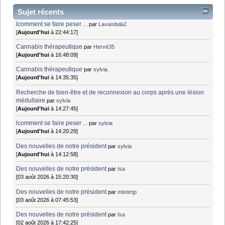
Sujet récents
lcomment se faire peser ...
par
Lavandula2
[
Aujourd'hui
à 22:44:17]
Cannabis thérapeutique
par
Hervé35
[
Aujourd'hui
à 16:48:09]
Cannabis thérapeutique
par
sylvia
[
Aujourd'hui
à 14:35:35]
Recherche de bien-être et de reconnexion au corps après une lésion
médullaire
par
sylvia
[
Aujourd'hui
à 14:27:45]
lcomment se faire peser ...
par
sylvia
[
Aujourd'hui
à 14:20:29]
Des nouvelles de notre président
par
sylvia
[
Aujourd'hui
à 14:12:58]
Des nouvelles de notre président
par
Isa
[03 août 2026 à 15:20:30]
Des nouvelles de notre président
par
misterjp
[03 août 2026 à 07:45:53]
Des nouvelles de notre président
par
Isa
[02 août 2026 à 17:42:25]