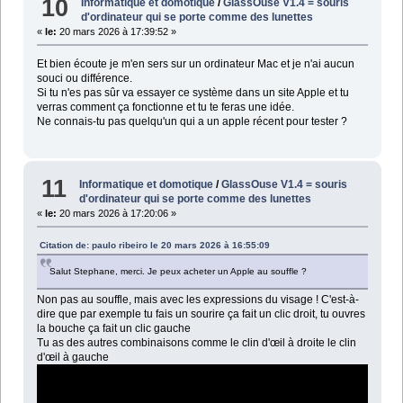
10
Informatique et domotique
/
GlassOuse V1.4 = souris
d'ordinateur qui se porte comme des lunettes
«
le:
20 mars 2026 à 17:39:52 »
Et bien écoute je m'en sers sur un ordinateur Mac et je n'ai aucun
souci ou différence.
Si tu n'es pas sûr va essayer ce système dans un site Apple et tu
verras comment ça fonctionne et tu te feras une idée.
Ne connais-tu pas quelqu'un qui a un apple récent pour tester ?
11
Informatique et domotique
/
GlassOuse V1.4 = souris
d'ordinateur qui se porte comme des lunettes
«
le:
20 mars 2026 à 17:20:06 »
Citation de: paulo ribeiro le 20 mars 2026 à 16:55:09
Salut Stephane, merci. Je peux acheter un Apple au souffle ?
Non pas au souffle, mais avec les expressions du visage ! C'est-à-
dire que par exemple tu fais un sourire ça fait un clic droit, tu ouvres
la bouche ça fait un clic gauche
Tu as des autres combinaisons comme le clin d'œil à droite le clin
d'œil à gauche