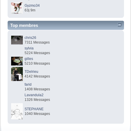
Gyzmo34
63j 9m
Top membres
chris26
7311 Messages
sylvia
5224 Messages
gilles
5210 Messages
TDelrieu
4142 Messages
farid
1408 Messages
Lavandula2
1326 Messages
STEPHANE
1040 Messages