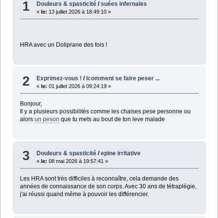
1
Douleurs & spasticité
/
suées infernales
«
le:
13 juillet 2026 à 18:49:10 »
HRA avec un Doliprane des fois !
2
Exprimez-vous !
/
lcomment se faire peser ...
«
le:
01 juillet 2026 à 09:24:19 »
Bonjour,
Il y a plusieurs possibilités comme les chaises pese personne ou
alors
un peson
que tu mets au bout de ton leve malade
3
Douleurs & spasticité
/
epine irritative
«
le:
08 mai 2026 à 19:57:41 »
Les HRA sont très difficiles à reconnaître, cela demande des
années de connaissance de son corps. Avec 30 ans de tétraplégie,
j'ai réussi quand même à pouvoir les différencier.