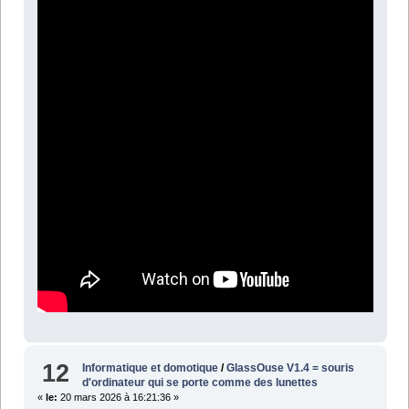
12
Informatique et domotique
/
GlassOuse V1.4 = souris
d'ordinateur qui se porte comme des lunettes
«
le:
20 mars 2026 à 16:21:36 »