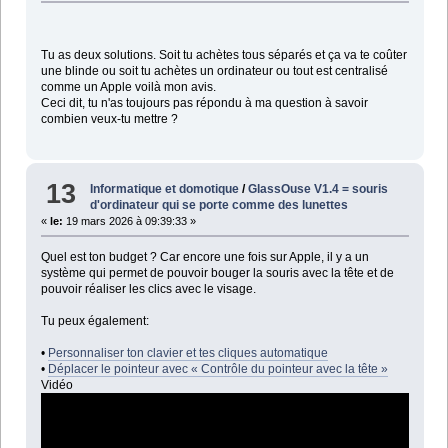
Tu as deux solutions. Soit tu achètes tous séparés et ça va te coûter
une blinde ou soit tu achètes un ordinateur ou tout est centralisé
comme un Apple voilà mon avis.
Ceci dit, tu n'as toujours pas répondu à ma question à savoir
combien veux-tu mettre ?
13
Informatique et domotique
/
GlassOuse V1.4 = souris
d'ordinateur qui se porte comme des lunettes
«
le:
19 mars 2026 à 09:39:33 »
Quel est ton budget ? Car encore une fois sur Apple, il y a un
système qui permet de pouvoir bouger la souris avec la tête et de
pouvoir réaliser les clics avec le visage.
Tu peux également:
•
Personnaliser ton clavier et tes cliques automatique
•
Déplacer le pointeur avec « Contrôle du pointeur avec la tête »
Vidéo