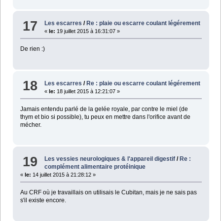
17
Les escarres
/
Re : plaie ou escarre coulant légérement
«
le:
19 juillet 2015 à 16:31:07 »
De rien :)
18
Les escarres
/
Re : plaie ou escarre coulant légérement
«
le:
18 juillet 2015 à 12:21:07 »
Jamais entendu parlé de la gelée royale, par contre le miel (de
thym et bio si possible), tu peux en mettre dans l'orifice avant de
mécher.
19
Les vessies neurologiques & l'appareil digestif
/
Re :
complément alimentaire protéinique
«
le:
14 juillet 2015 à 21:28:12 »
Au CRF où je travaillais on utilisais le Cubitan, mais je ne sais pas
s'il existe encore.