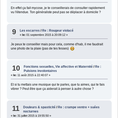
En effet ça fait mycose, je te conseillerais de consulter rapidement
vu l'étendue. Ton généraliste peut pas se déplacer à domicile ?
9
Les escarres
/
Re : Rougeur violacé
«
le:
01 septembre 2015 à 20:09:12 »
Je peux te conseiller mais pour cela, comme d'hab, il me faudrait
une photo de la plaie (pas de tes fesses)
10
Fonctions sexuelles, Vie affective et Maternité
/
Re :
Pulsions involontaires
«
le:
11 août 2015 à 22:40:07 »
Et si tu mettais une musique qui te parles, que tu aimes, qui te fais
vibrer ? Peut être que ça aiderait à penser à autre chose ?
11
Douleurs & spasticité
/
Re : crampe ventre + suées
nocturnes
«
le:
31 juillet 2015 à 19:55:50 »