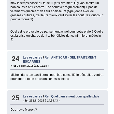
max le temps passé au fauteuil (et si vraiment tu y vas, mettre un
bon coussin anti-escarre + se soulever régulièrement) + pas de
vêtements qui créent des sur épaisseurs (type jeans avec de
grosses coutures, d'ailleurs mieux vaut éviter les coutures tout court
pour le moment).
Quel est le protocole de pansement actuel pour cette plaie ? Quelle
est la prise en charge dont tu bénéficies (kiné, infirmière, médecin
?)
24
Les escarres
/
Re : ANTISCAR - GEL TRAITEMENT
ESCARRES
«
le:
04 juillet 2015 à 22:11:18 »
Michel, dans ton cas il serait peut être conseillé le décubitus ventral,
pour libérer toute pression sur les ischions.
25
Les escarres
/
Re : Quel pansement pour quelle plaie
«
le:
28 juin 2015 à 14:58:43 »
Des news Mureyt ?