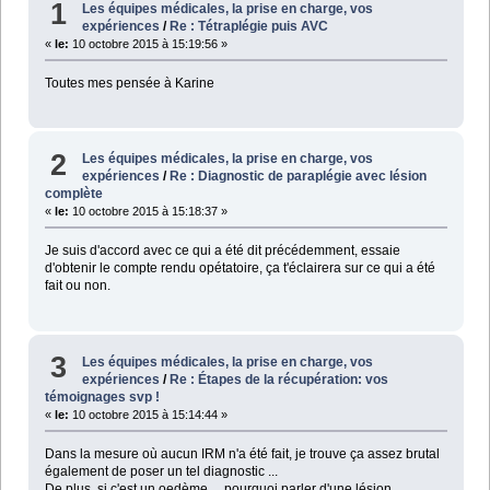
1
Les équipes médicales, la prise en charge, vos
expériences
/
Re : Tétraplégie puis AVC
«
le:
10 octobre 2015 à 15:19:56 »
Toutes mes pensée à Karine
2
Les équipes médicales, la prise en charge, vos
expériences
/
Re : Diagnostic de paraplégie avec lésion
complète
«
le:
10 octobre 2015 à 15:18:37 »
Je suis d'accord avec ce qui a été dit précédemment, essaie
d'obtenir le compte rendu opétatoire, ça t'éclairera sur ce qui a été
fait ou non.
3
Les équipes médicales, la prise en charge, vos
expériences
/
Re : Étapes de la récupération: vos
témoignages svp !
«
le:
10 octobre 2015 à 15:14:44 »
Dans la mesure où aucun IRM n'a été fait, je trouve ça assez brutal
également de poser un tel diagnostic ...
De plus, si c'est un oedème ... pourquoi parler d'une lésion