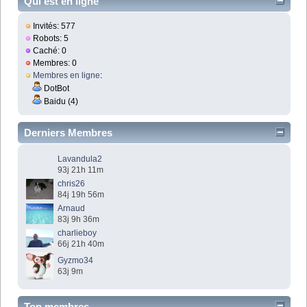
Qui est en ligne
Invités: 577
Robots: 5
Caché: 0
Membres: 0
Membres en ligne
:
DotBot
Baidu (4)
Derniers Membres
Lavandula2
93j 21h 11m
chris26
84j 19h 56m
Arnaud
83j 9h 36m
charlieboy
66j 21h 40m
Gyzmo34
63j 9m
Top membres