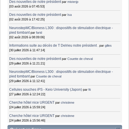
Des nouvelles de notre président
par
misterjp
[03 août 2026 à 07:45:53]
Des nouvelles de notre président
par
Isa
[02 août 2026 à 17:42:25]
NeurostepMC/Bioness L300 : dispositifs de stimulation électrique -
pied tombant
par
farid
[02 août 2026 à 08:09:06]
Informations suite au décès de T Delrieu notre président .
par
gilles
[30 juillet 2026 à 11:47:14]
Des nouvelles de notre président
par
Couette de cheval
[29 juillet 2026 à 11:21:21]
NeurostepMC/Bioness L300 : dispositifs de stimulation électrique -
pied tombant
par
Couette de cheval
[29 juillet 2026 à 11:12:41]
Cellules souches iPS - Keio University (Japon)
par
fti
[27 juillet 2026 à 12:24:22]
Cherche hôtel nice URGENT
par
christinne
[24 juillet 2026 à 15:59:24]
Cherche hôtel nice URGENT
par
christinne
[24 juillet 2026 à 15:56:46]