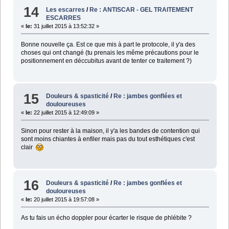
14
Les escarres
/
Re : ANTISCAR - GEL TRAITEMENT
ESCARRES
«
le:
31 juillet 2015 à 13:52:32 »
Bonne nouvelle ça. Est ce que mis à part le protocole, il y'a des
choses qui ont changé (tu prenais les même précautions pour le
positionnement en déccubitus avant de tenter ce traitement ?)
15
Douleurs & spasticité
/
Re : jambes gonflées et
douloureuses
«
le:
22 juillet 2015 à 12:49:09 »
Sinon pour rester à la maison, il y'a les bandes de contention qui
sont moins chiantes à enfiler mais pas du tout esthétiques c'est
clair
16
Douleurs & spasticité
/
Re : jambes gonflées et
douloureuses
«
le:
20 juillet 2015 à 19:57:08 »
As tu fais un écho doppler pour écarter le risque de phlébite ?