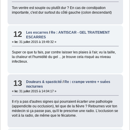
Ton ventre est souple ou plutôt dur ? En cas de constipation
importante, c'est dur surtout du côté gauche (colon descendant)
12
Les escarres
/
Re : ANTISCAR - GEL TRAITEMENT
ESCARRES
«
le:
31 juillet 2015 à 19:49:32 »
Super ce que tu fais, par contre laisser les plaies à l'air, vu la taille,
la chaleur et l'humidité du gel ... je trouve cela risqué au niveau
infectieux.
13
Douleurs & spasticité
/
Re : crampe ventre + suées
nocturnes
«
le:
31 juillet 2015 à 14:04:17 »
Il n'y a pas d'autres signes qui pourraient écarter une pathologie
(appendicite ou occlusion), tel que de la fièvre ? Retournes voir ton
médecin si ça passe pas, qu'il te prescrive une radio. L'occlusion se
voit à la radio, de même que le fécalome.