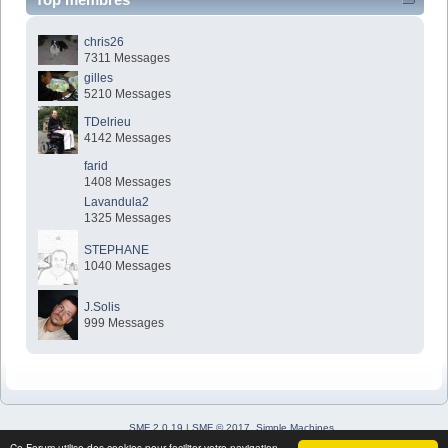
chris26
7311 Messages
gilles
5210 Messages
TDelrieu
4142 Messages
farid
1408 Messages
Lavandula2
1325 Messages
STEPHANE
1040 Messages
J.Solis
999 Messages
SMF 2.0.19
|
SMF © 2017
,
Simple Machines
Simple Audio Video Embedder
Ce Forum utilise des cookies pour faciliter votre navigation.