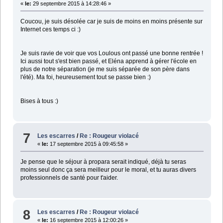
«
le:
29 septembre 2015 à 14:28:46 »
Coucou, je suis désolée car je suis de moins en moins présente sur
Internet ces temps ci :)
Je suis ravie de voir que vos Loulous ont passé une bonne rentrée !
Ici aussi tout s'est bien passé, et Eléna apprend à gérer l'école en
plus de notre séparation (je me suis séparée de son père dans
l'été). Ma foi, heureusement tout se passe bien :)
Bises à tous :)
7
Les escarres
/
Re : Rougeur violacé
«
le:
17 septembre 2015 à 09:45:58 »
Je pense que le séjour à propara serait indiqué, déjà tu seras
moins seul donc ça sera meilleur pour le moral, et tu auras divers
professionnels de santé pour t'aider.
8
Les escarres
/
Re : Rougeur violacé
«
le:
16 septembre 2015 à 12:00:26 »