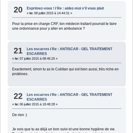
20
Exprimez-vous !
/
Re : aidez-moi s'il vous plait
«
le:
08 juillet 2015 à 14:44:31 »
Pour la prise en charge CRF, ton médecin traitant pourrait te faire
une ordonnance pour y aller en ambulance ?
21
Les escarres
/
Re : ANTISCAR - GEL TRAITEMENT
ESCARRES
«
le:
07 juillet 2015 à 08:46:25 »
Exactement, sinon tu as le Cubitan qui est bien aussi, très riche en
protéines.
22
Les escarres
/
Re : ANTISCAR - GEL TRAITEMENT
ESCARRES
«
le:
06 juillet 2015 à 18:48:28 »
De rien :)
Je vois que tu as déjà un bon suivi et une bonne hygiène de vie.