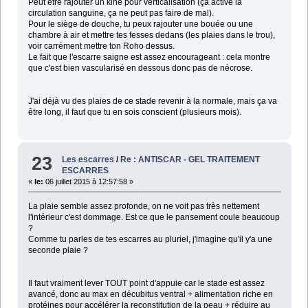
Peut être rajouter un kiné pour verticalisation (ça active la
circulation sanguine, ça ne peut pas faire de mal).
Pour le siège de douche, tu peux rajouter une bouée ou une
chambre à air et mettre tes fesses dedans (les plaies dans le trou),
voir carrément mettre ton Roho dessus.
Le fait que l'escarre saigne est assez encourageant : cela montre
que c'est bien vascularisé en dessous donc pas de nécrose.
J'ai déjà vu des plaies de ce stade revenir à la normale, mais ça va
être long, il faut que tu en sois conscient (plusieurs mois).
23
Les escarres
/
Re : ANTISCAR - GEL TRAITEMENT
ESCARRES
«
le:
06 juillet 2015 à 12:57:58 »
La plaie semble assez profonde, on ne voit pas très nettement
l'intérieur c'est dommage. Est ce que le pansement coule beaucoup
?
Comme tu parles de tes escarres au pluriel, j'imagine qu'il y'a une
seconde plaie ?
Il faut vraiment lever TOUT point d'appuie car le stade est assez
avancé, donc au max en décubitus ventral + alimentation riche en
protéines pour accélérer la reconstitution de la peau + réduire au