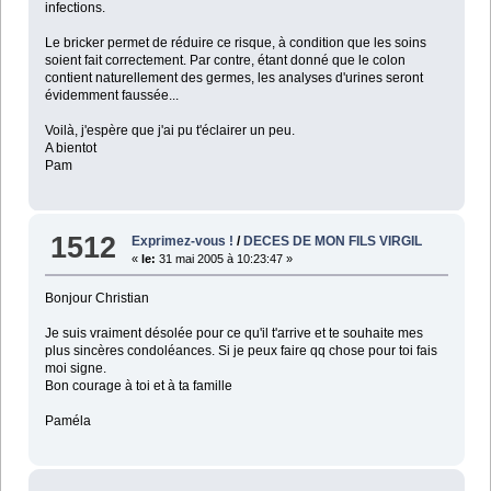
infections.
Le bricker permet de réduire ce risque, à condition que les soins
soient fait correctement. Par contre, étant donné que le colon
contient naturellement des germes, les analyses d'urines seront
évidemment faussée...
Voilà, j'espère que j'ai pu t'éclairer un peu.
A bientot
Pam
1512
Exprimez-vous !
/
DECES DE MON FILS VIRGIL
«
le:
31 mai 2005 à 10:23:47 »
Bonjour Christian
Je suis vraiment désolée pour ce qu'il t'arrive et te souhaite mes
plus sincères condoléances. Si je peux faire qq chose pour toi fais
moi signe.
Bon courage à toi et à ta famille
Paméla