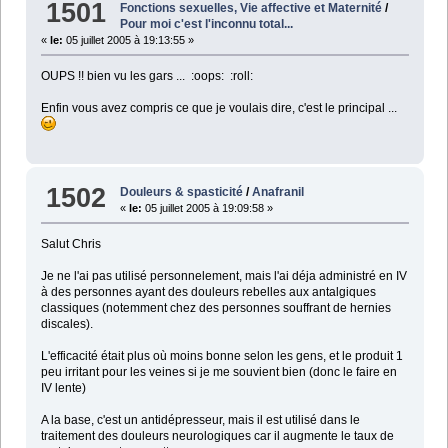
1501
Fonctions sexuelles, Vie affective et Maternité
/
Pour moi c'est l'inconnu total...
«
le:
05 juillet 2005 à 19:13:55 »
OUPS !! bien vu les gars ... :oops: :roll:
Enfin vous avez compris ce que je voulais dire, c'est le principal ...
1502
Douleurs & spasticité
/
Anafranil
«
le:
05 juillet 2005 à 19:09:58 »
Salut Chris
Je ne l'ai pas utilisé personnelement, mais l'ai déja administré en IV
à des personnes ayant des douleurs rebelles aux antalgiques
classiques (notemment chez des personnes souffrant de hernies
discales).
L'efficacité était plus où moins bonne selon les gens, et le produit 1
peu irritant pour les veines si je me souvient bien (donc le faire en
IV lente)
A la base, c'est un antidépresseur, mais il est utilisé dans le
traitement des douleurs neurologiques car il augmente le taux de