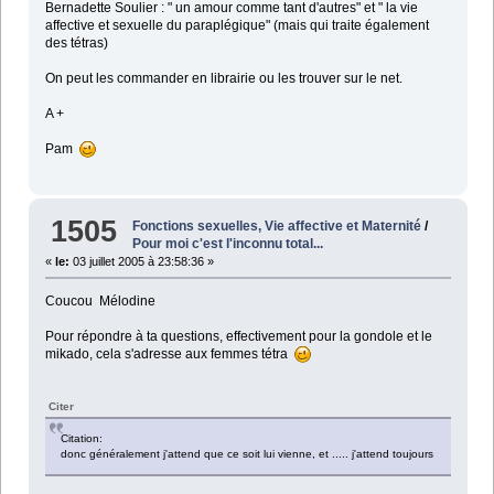
Bernadette Soulier : " un amour comme tant d'autres" et " la vie
affective et sexuelle du paraplégique" (mais qui traite également
des tétras)
On peut les commander en librairie ou les trouver sur le net.
A +
Pam
1505
Fonctions sexuelles, Vie affective et Maternité
/
Pour moi c'est l'inconnu total...
«
le:
03 juillet 2005 à 23:58:36 »
Coucou Mélodine
Pour répondre à ta questions, effectivement pour la gondole et le
mikado, cela s'adresse aux femmes tétra
Citer
Citation:
donc généralement j'attend que ce soit lui vienne, et ..... j'attend toujours