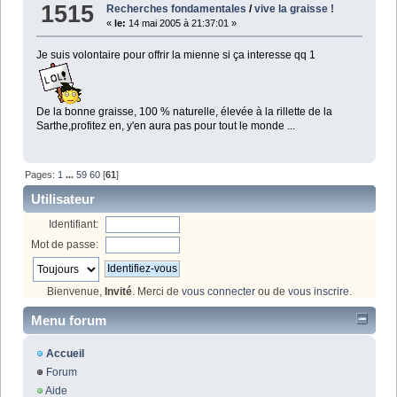
1515
Recherches fondamentales
/
vive la graisse !
«
le:
14 mai 2005 à 21:37:01 »
Je suis volontaire pour offrir la mienne si ça interesse qq 1
De la bonne graisse, 100 % naturelle, élevée à la rillette de la
Sarthe,profitez en, y'en aura pas pour tout le monde ...
Pages:
1
...
59
60
[
61
]
Utilisateur
Identifiant:
Mot de passe:
Bienvenue,
Invité
. Merci de
vous connecter
ou de
vous inscrire
.
Menu forum
Accueil
Forum
Aide