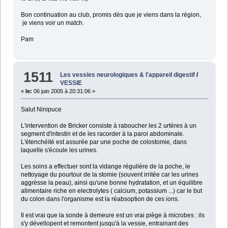
Bon continuation au club, promis dès que je viens dans la région,
je viens voir un match.
Pam
1511
Les vessies neurologiques & l'appareil digestif
/
VESSIE
«
le:
06 juin 2005 à 20:31:06 »
Salut Ninipuce
L'intervention de Bricker consiste à raboucher les 2 urtères à un
segment d'intestin et de les racorder à la paroi abdominale.
L'étenchéité est assurée par une poche de colostomie, dans
laquelle s'écoule les urines.
Les soins a effectuer sont la vidange régulière de la poche, le
nettoyage du pourtour de la stomie (souvent irritée car les urines
aggrèsse la peau), ainsi qu'une bonne hydratation, et un équilibre
alimentaire riche en electrolytes ( calcium, potassium ...) car le but
du colon dans l'organisme est la réabsoption de ces ions.
Il est vrai que la sonde à demeure est un vrai piège à microbes : ils
s'y dévellopent et remontent jusqu'à la vessie, entrainant des