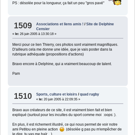
PS : désolée pour la longueur, ça fait un peu "gros pavé"
1509
Associations et liens amis !
/
Site de Delphine
Censier
«
le:
26 juin 2005 à 13:30:18 »
Merci pour ce lien Thierry, ces photos sont vraiment magnifiques.
D'ailleurs cela me donne une idée, que je vais poster dans la
rubrique adhéquate (propositions d'actions)
Bravo encore à Delphine, qui a vraiment beaucoup de talent.
Pam
1510
Sports, culture et loisirs
/
quad rugby
«
le:
20 juin 2005 à 22:09:35 »
Bravo aux créateurs de ce site, il est vraiment bien fait et bien
expliqué (surtout pour les incultes du sport comme moi :oops: ).
En plus, il est richement illustré, ce qui nous permet de voir notre
ami Petitou en pleine action
(désolée g pas pu m'empêcher de
le dire, tu vas me haïr ...)