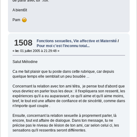
de partir avec toi :roll:
A bientôt
Pam
1508
Fonctions sexuelles, Vie affective et Maternité
/
Pour moi c'est l'inconnu total...
«
le:
01 juillet 2005 à 21:29:48 »
Salut Mélodine
Ca me fait plaisir que tu poste dans cette rubrique, car depuis
quelque temps elle semblait un peu boudée ...
Concernant la relation avec ton ami tétra, je pense tout d'abord que
vous devriez en parler tous les deux : il t'expliquera son ressenti, les
expériences qu'il a eu auparavant, ce qu'il aime et qu'il aime moins,
bref, le tout est une affaire de confiance et de sincérité, comme dans
n'importe quel couple .
Ensuite, concernant la relation sexuelle à proprement parler, là
encore, tout est affaire de dialogue. Dans ton message, tu ne
précise pas le niveau de lésion de ton ami, car selon celui ci, les
sensations qu'il ressentira seront différentes.