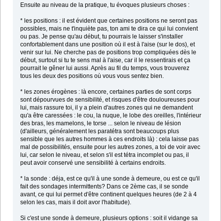
Ensuite au niveau de la pratique, tu évoques plusieurs choses :
* les positions : il est évident que certaines positions ne seront pas
possibles, mais ne t'inquiète pas, ton ami te dira ce qui lui convient
ou pas. Je pense qu'au début, tu pourrais le laisser s'installer
confortablement dans une position où il est à l'aise (sur le dos), et
venir sur lui. Ne cherche pas de positions trop compliquées dès le
début, surtout si tu te sens mal à l'aise, car il le ressentirais et ça
pourrait le gêner lui aussi. Après au fil du temps, vous trouverez
tous les deux des positions où vous vous sentez bien.
* les zones érogènes : là encore, certaines parties de sont corps
sont dépourvues de sensibilité, et risques d'être douloureuses pour
lui, mais rassure toi, il y a plein d'autres zones qui ne demandent
qu'a être caressées : le cou, la nuque, le lobe des oreilles, l'intérieur
des bras, les mamelons, le torse ... selon le niveau de lésion
(d'ailleurs, généralement les paratétra sont beaucoups plus
sensible que les autres hommes à ces endroits là) : cela laisse pas
mal de possibilités, ensuite pour les autres zones, a toi de voir avec
lui, car selon le niveau, et selon s'il est tétra incomplet ou pas, il
peut avoir conservé une sensibilité à certains endroits.
* la sonde : déja, est ce qu'il à une sonde à demeure, ou est ce qu'il
fait des sondages intermittents? Dans ce 2ème cas, il se sonde
avant, ce qui lui permet d'être continent quelques heures (de 2 à 4
selon les cas, mais il doit avor l'habitude).
Si c'est une sonde à demeure, plusieurs options : soit il vidange sa