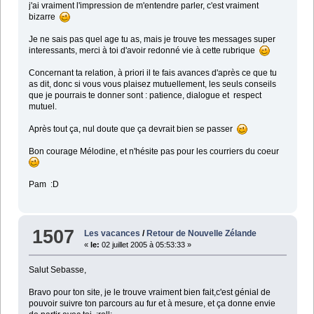
j'ai vraiment l'impression de m'entendre parler, c'est vraiment
bizarre
Je ne sais pas quel age tu as, mais je trouve tes messages super
interessants, merci à toi d'avoir redonné vie à cette rubrique
Concernant ta relation, à priori il te fais avances d'après ce que tu
as dit, donc si vous vous plaisez mutuellement, les seuls conseils
que je pourrais te donner sont : patience, dialogue et respect
mutuel.
Après tout ça, nul doute que ça devrait bien se passer
Bon courage Mélodine, et n'hésite pas pour les courriers du coeur
Pam :D
1507
Les vacances
/
Retour de Nouvelle Zélande
«
le:
02 juillet 2005 à 05:53:33 »
Salut Sebasse,
Bravo pour ton site, je le trouve vraiment bien fait,c'est génial de
pouvoir suivre ton parcours au fur et à mesure, et ça donne envie