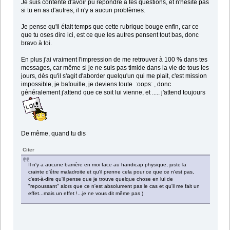
Je suis contente d'avoir pu répondre à tes questions, et n'hésite pas
si tu en as d'autres, il n'y a aucun problèmes.
Je pense qu'il était temps que cette rubrique bouge enfin, car ce
que tu oses dire ici, est ce que les autres pensent tout bas, donc
bravo à toi.
En plus j'ai vraiment l'impression de me retrouver à 100 % dans tes
messages, car même si je ne suis pas timide dans la vie de tous les
jours, dès qu'il s'agit d'aborder quelqu'un qui me plait, c'est mission
impossible, je bafouille, je deviens toute :oops: , donc
généralement j'attend que ce soit lui vienne, et ..... j'attend toujours
De même, quand tu dis
Citer
Il n'y a aucune barrière en moi face au handicap physique, juste la
crainte d'être maladroite et qu'il prenne cela pour ce que ce n'est pas,
c'est-à-dire qu'il pense que je trouve quelque chose en lui de
"repoussant" alors que ce n'est absolument pas le cas et qu'il me fait un
effet...mais un effet !...je ne vous dit même pas )