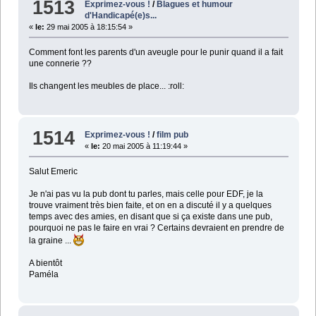
1513
Exprimez-vous !
/
Blagues et humour
d'Handicapé(e)s...
«
le:
29 mai 2005 à 18:15:54 »
Comment font les parents d'un aveugle pour le punir quand il a fait
une connerie ??
Ils changent les meubles de place... :roll:
1514
Exprimez-vous !
/
film pub
«
le:
20 mai 2005 à 11:19:44 »
Salut Emeric
Je n'ai pas vu la pub dont tu parles, mais celle pour EDF, je la
trouve vraiment très bien faite, et on en a discuté il y a quelques
temps avec des amies, en disant que si ça existe dans une pub,
pourquoi ne pas le faire en vrai ? Certains devraient en prendre de
la graine ...
A bientôt
Paméla