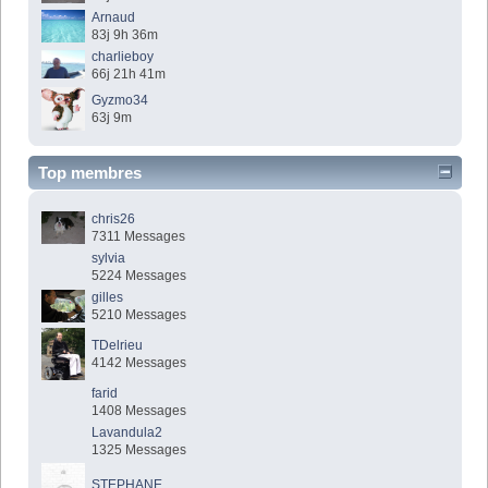
Arnaud
83j 9h 36m
charlieboy
66j 21h 41m
Gyzmo34
63j 9m
Top membres
chris26
7311 Messages
sylvia
5224 Messages
gilles
5210 Messages
TDelrieu
4142 Messages
farid
1408 Messages
Lavandula2
1325 Messages
STEPHANE