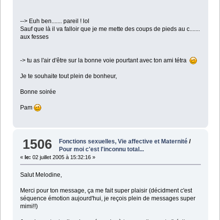
--> Euh ben....... pareil ! lol
Sauf que là il va falloir que je me mette des coups de pieds au c.......
aux fesses
-> tu as l'air d'être sur la bonne voie pourtant avec ton ami tétra
Je te souhaite tout plein de bonheur,
Bonne soirée
Pam
1506
Fonctions sexuelles, Vie affective et Maternité
/
Pour moi c'est l'inconnu total...
«
le:
02 juillet 2005 à 15:32:16 »
Salut Melodine,
Merci pour ton message, ça me fait super plaisir (décidment c'est
séquence émotion aujourd'hui, je reçois plein de messages super
mimi!!)