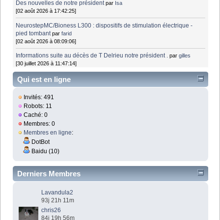
Des nouvelles de notre président
par
Isa
[02 août 2026 à 17:42:25]
NeurostepMC/Bioness L300 : dispositifs de stimulation électrique -
pied tombant
par
farid
[02 août 2026 à 08:09:06]
Informations suite au décès de T Delrieu notre président .
par
gilles
[30 juillet 2026 à 11:47:14]
Qui est en ligne
Invités: 491
Robots: 11
Caché: 0
Membres: 0
Membres en ligne
:
DotBot
Baidu (10)
Derniers Membres
Lavandula2
93j 21h 11m
chris26
84j 19h 56m