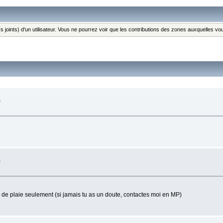
s joints) d'un utilisateur. Vous ne pourrez voir que les contributions des zones auxquelles v
S
S
ype de plaie seulement (si jamais tu as un doute, contactes moi en MP)