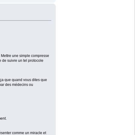
s. Mettre une simple compresse
 de suivre un tel protocole
ur ça que quand vous dites que
s par des médecins ou
ment.
 présenter comme un miracle et