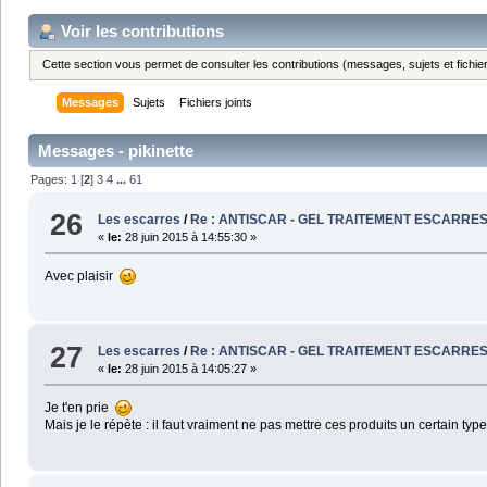
Voir les contributions
Cette section vous permet de consulter les contributions (messages, sujets et fichier
Messages
Sujets
Fichiers joints
Messages - pikinette
Pages:
1
[
2
]
3
4
...
61
26
Les escarres
/
Re : ANTISCAR - GEL TRAITEMENT ESCARRE
«
le:
28 juin 2015 à 14:55:30 »
Avec plaisir
27
Les escarres
/
Re : ANTISCAR - GEL TRAITEMENT ESCARRE
«
le:
28 juin 2015 à 14:05:27 »
Je t'en prie
Mais je le répète : il faut vraiment ne pas mettre ces produits un certain t