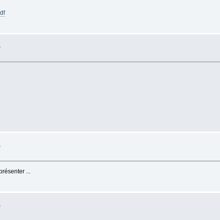
df
S
S
résenter ...
S