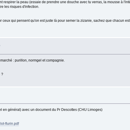
nt respirer la peau (essaie de prendre une douche avec tu verras, la mousse à l'int
 les risques d'infection.
our ceux qui pensent qu'on est juste là pour semer la zizanie, sachez que chacun est
S
e marché : purillon, normgel et compagnie.
e ?
u miel en général) avec un document du Pr Descottes (CHU Limoges)
t-flurin.pdf