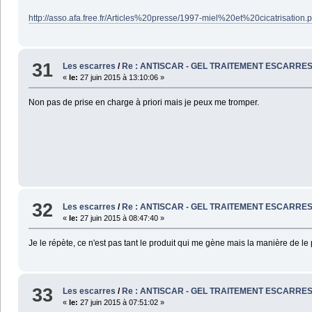
http://asso.afa.free.fr/Articles%20presse/1997-miel%20et%20cicatrisation.p
31
Les escarres
/
Re : ANTISCAR - GEL TRAITEMENT ESCARRE
«
le:
27 juin 2015 à 13:10:06 »
Non pas de prise en charge à priori mais je peux me tromper.
32
Les escarres
/
Re : ANTISCAR - GEL TRAITEMENT ESCARRE
«
le:
27 juin 2015 à 08:47:40 »
Je le répète, ce n'est pas tant le produit qui me gène mais la manière de le p
33
Les escarres
/
Re : ANTISCAR - GEL TRAITEMENT ESCARRE
«
le:
27 juin 2015 à 07:51:02 »