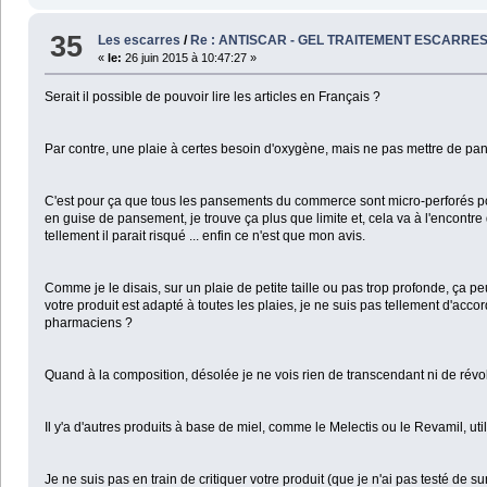
35
Les escarres
/
Re : ANTISCAR - GEL TRAITEMENT ESCARRE
«
le:
26 juin 2015 à 10:47:27 »
Serait il possible de pouvoir lire les articles en Français ?
Par contre, une plaie à certes besoin d'oxygène, mais ne pas mettre de pan
C'est pour ça que tous les pansements du commerce sont micro-perforés po
en guise de pansement, je trouve ça plus que limite et, cela va à l'encontr
tellement il parait risqué ... enfin ce n'est que mon avis.
Comme je le disais, sur un plaie de petite taille ou pas trop profonde, ça pe
votre produit est adapté à toutes les plaies, je ne suis pas tellement d'acco
pharmaciens ?
Quand à la composition, désolée je ne vois rien de transcendant ni de révol
Il y'a d'autres produits à base de miel, comme le Melectis ou le Revamil, ut
Je ne suis pas en train de critiquer votre produit (que je n'ai pas testé de s