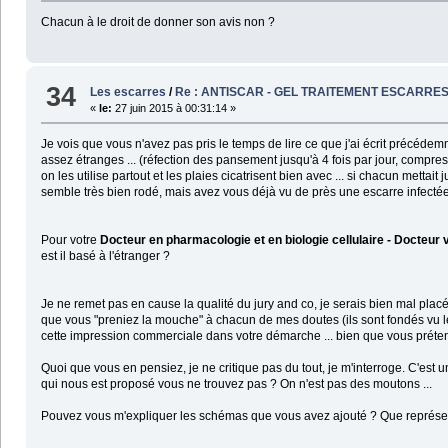
Chacun à le droit de donner son avis non ?
34
Les escarres
/
Re : ANTISCAR - GEL TRAITEMENT ESCARRE
«
le:
27 juin 2015 à 00:31:14 »
Je vois que vous n'avez pas pris le temps de lire ce que j'ai écrit précédem
assez étranges ... (réfection des pansement jusqu'à 4 fois par jour, compre
on les utilise partout et les plaies cicatrisent bien avec ... si chacun met
semble très bien rodé, mais avez vous déjà vu de près une escarre infectée .
Pour votre
Docteur en pharmacologie et en biologie cellulaire - Docteur 
est il basé à l'étranger ?
Je ne remet pas en cause la qualité du jury and co, je serais bien mal placée
que vous "preniez la mouche" à chacun de mes doutes (ils sont fondés vu l
cette impression commerciale dans votre démarche ... bien que vous préten
Quoi que vous en pensiez, je ne critique pas du tout, je m'interroge. C'e
qui nous est proposé vous ne trouvez pas ? On n'est pas des moutons ...
Pouvez vous m'expliquer les schémas que vous avez ajouté ? Que représenten