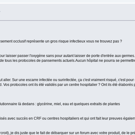
S
sement occlusif représente un gros risque infectieux vous ne trouvez pas ?
ur laisser passer l'oxygène sans pour autant laisser de porte d'entrée aux germe
e de tous les protocoles de pansements actuels.Aucun hôpital ne pourra se permettre
ut aller. Sur une escarre infectée ou surinfectée, ça c'est vraiment risqué, c'est po
rd. Vos protocoles ont ils été validés par un centre hospitalier ? Ont ils été élaboré
utionnaire là dedans : glycérine, miel, eau et quelques extraits de plantes
ilisés avec succès en CRF ou centres hospitaliers et qui ont fait leur preuves égale
urcroit), je dis juste que le fait de débarquer sur un forum avec votre produit, de le