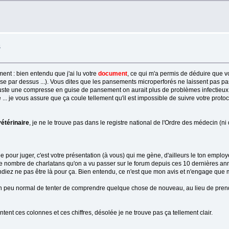
S
ment : bien entendu que j'ai lu votre
document
, ce qui m'a permis de déduire que v
sse par dessus ...). Vous dites que les pansements microperforés ne laissent pas p
tait juste une compresse en guise de pansement on aurait plus de problèmes infectieu
.. je vous assure que ça coule tellement qu'il est impossible de suivre votre protoco
vétérinaire
, je ne le trouve pas dans le registre national de l'Ordre des médecin (ni 
 pour juger, c'est votre présentation (à vous) qui me gène, d'ailleurs le ton employé 
e nombre de charlatans qu'on a vu passer sur le forum depuis ces 10 dernières an
diez ne pas être là pour ça. Bien entendu, ce n'est que mon avis et n'engage que 
st un peu normal de tenter de comprendre quelque chose de nouveau, au lieu de pre
t ces colonnes et ces chiffres, désolée je ne trouve pas ça tellement clair.