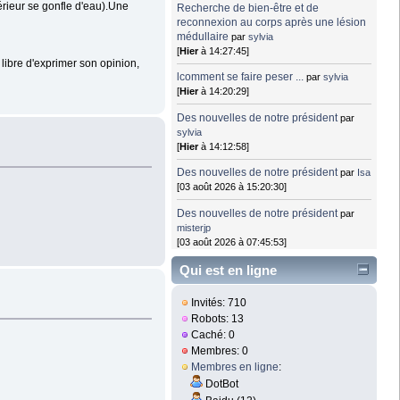
érieur se gonfle d'eau).Une
Recherche de bien-être et de
reconnexion au corps après une lésion
médullaire
par
sylvia
[
Hier
à 14:27:45]
 libre d'exprimer son opinion,
lcomment se faire peser ...
par
sylvia
[
Hier
à 14:20:29]
Des nouvelles de notre président
par
sylvia
[
Hier
à 14:12:58]
Des nouvelles de notre président
par
Isa
[03 août 2026 à 15:20:30]
Des nouvelles de notre président
par
misterjp
[03 août 2026 à 07:45:53]
Qui est en ligne
Invités: 710
Robots: 13
Caché: 0
Membres: 0
Membres en ligne
:
DotBot