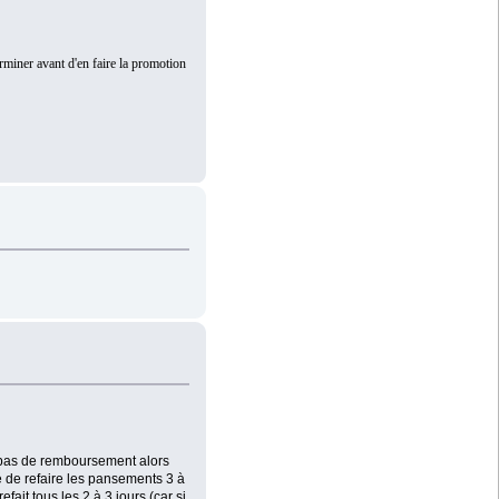
terminer avant d'en faire la promotion
u, pas de remboursement alors
sé de refaire les pansements 3 à
ait tous les 2 à 3 jours (car si