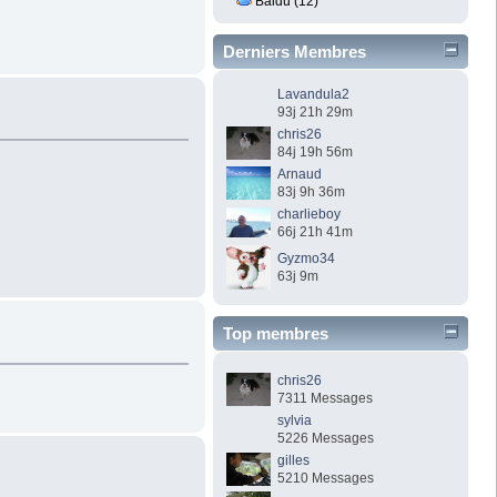
Baidu (12)
Derniers Membres
Lavandula2
93j 21h 29m
chris26
84j 19h 56m
Arnaud
83j 9h 36m
charlieboy
66j 21h 41m
Gyzmo34
63j 9m
Top membres
chris26
7311 Messages
sylvia
5226 Messages
gilles
5210 Messages