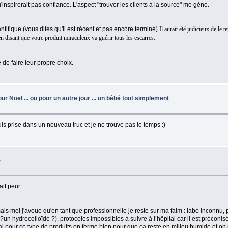
'inspirerait pas confiance. L'aspect "trouver les clients à la source" me gène.
fique (vous dites qu'il est récent et pas encore terminé).
Il aurait été judicieux de le 
 disant que votre produit miraculeux va guérir tous les escarres.
 de faire leur propre choix.
ur Noël ... ou pour un autre jour ... un bébé tout simplement
suis prise dans un nouveau truc et je ne trouve pas le temps :)
S
it peur.
x, mais moi j'avoue qu'en tant que professionnelle je reste sur ma faim : labo inconn
 ?un hydrocolloïde ?), protocoles impossibles à suivre à l’hôpital car il est préconi
l pour ce type de produits on ferme bien pour que ça reste en milieu humide et on ref