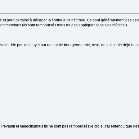
S
dité et pour certains à décaper la fibrine et la nécrose. Ce sont généralement des g
 commerciaux (ils sont remboursés mais ne pas appliquer sans avis médical)
brineuses. Ne pas employer sur une plaie bourgeonnante, rose, ou qui coule déjà be
s (revamil et melectis)mais ils ne sont pas remboursés je crois. J'ai entendu que des