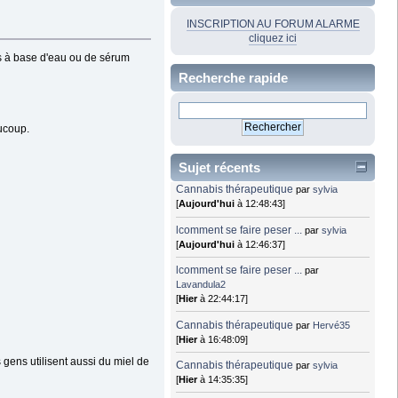
INSCRIPTION AU FORUM ALARME
cliquez ici
els à base d'eau ou de sérum
Recherche rapide
aucoup.
Sujet récents
Cannabis thérapeutique
par
sylvia
[
Aujourd'hui
à 12:48:43]
lcomment se faire peser ...
par
sylvia
[
Aujourd'hui
à 12:46:37]
lcomment se faire peser ...
par
Lavandula2
[
Hier
à 22:44:17]
Cannabis thérapeutique
par
Hervé35
[
Hier
à 16:48:09]
 gens utilisent aussi du miel de
Cannabis thérapeutique
par
sylvia
[
Hier
à 14:35:35]