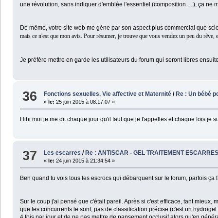
une révolution, sans indiquer d'emblée l'essentiel (composition ....), ça ne m
De même, votre site web me gène par son aspect plus commercial que scienti
mais ce n'est que mon avis. Pour résumer, je trouve que vous vendez un peu du rêve, en
Je préfère mettre en garde les utilisateurs du forum qui seront libres ensuite
36
Fonctions sexuelles, Vie affective et Maternité
/
Re : Un bébé po
«
le:
25 juin 2015 à 08:17:07 »
Hihi moi je me dit chaque jour qu'il faut que je t'appelles et chaque fois je 
37
Les escarres
/
Re : ANTISCAR - GEL TRAITEMENT ESCARRE
«
le:
24 juin 2015 à 21:34:54 »
Ben quand tu vois tous les escrocs qui débarquent sur le forum, parfois ça fa
Sur le coup j'ai pensé que c'était pareil. Après si c'est efficace, tant mieu
que les concurrents le sont, pas de classification précise (c'est un hydrogel
4 fois par jour et de ne pas mettre de pansement occlusif,alors qu'en généra