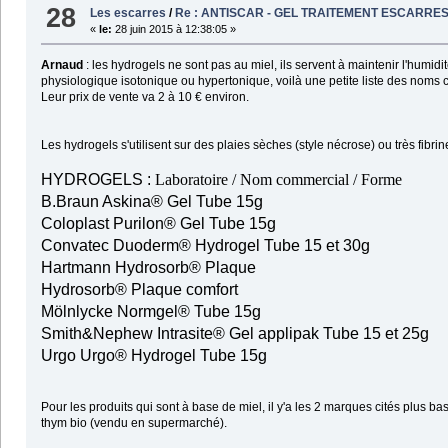
28
Les escarres
/
Re : ANTISCAR - GEL TRAITEMENT ESCARRE
«
le:
28 juin 2015 à 12:38:05 »
Arnaud
: les hydrogels ne sont pas au miel, ils servent à maintenir l'humi
physiologique isotonique ou hypertonique, voilà une petite liste des noms
Leur prix de vente va 2 à 10 € environ.
Les hydrogels s'utilisent sur des plaies sèches (style nécrose) ou très fi
HYDROGELS :
Laboratoire / Nom commercial / Forme
B.Braun Askina® Gel Tube 15g
Coloplast Purilon® Gel Tube 15g
Convatec Duoderm® Hydrogel Tube 15 et 30g
Hartmann Hydrosorb® Plaque
Hydrosorb® Plaque comfort
Mölnlycke Normgel® Tube 15g
Smith&Nephew Intrasite® Gel applipak Tube 15 et 25g
Urgo Urgo® Hydrogel Tube 15g
Pour les produits qui sont à base de miel, il y'a les 2 marques cités plus ba
thym bio (vendu en supermarché).