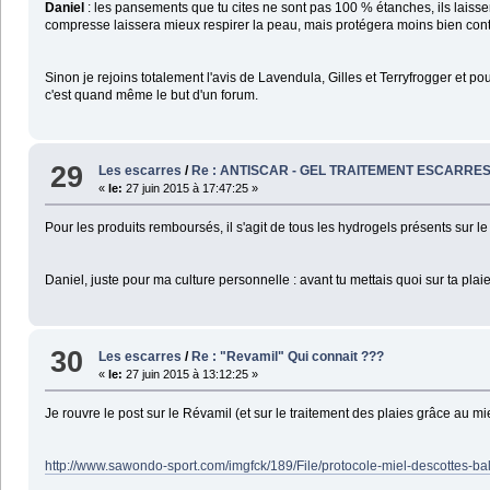
Daniel
: les pansements que tu cites ne sont pas 100 % étanches, ils laisse
compresse laissera mieux respirer la peau, mais protégera moins bien contre
Sinon je rejoins totalement l'avis de Lavendula, Gilles et Terryfrogger et p
c'est quand même le but d'un forum.
29
Les escarres
/
Re : ANTISCAR - GEL TRAITEMENT ESCARRE
«
le:
27 juin 2015 à 17:47:25 »
Pour les produits remboursés, il s'agit de tous les hydrogels présents sur l
Daniel, juste pour ma culture personnelle : avant tu mettais quoi sur ta plai
30
Les escarres
/
Re : "Revamil" Qui connait ???
«
le:
27 juin 2015 à 13:12:25 »
Je rouvre le post sur le Révamil (et sur le traitement des plaies grâce a
http://www.sawondo-sport.com/imgfck/189/File/protocole-miel-descottes-ballo