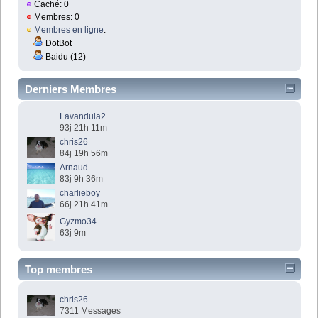
Caché: 0
Membres: 0
Membres en ligne
:
DotBot
Baidu (12)
Derniers Membres
Lavandula2
93j 21h 11m
chris26
84j 19h 56m
Arnaud
83j 9h 36m
charlieboy
66j 21h 41m
Gyzmo34
63j 9m
Top membres
chris26
7311 Messages