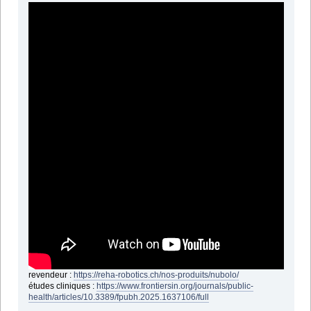
revendeur :
https://reha-robotics.ch/nos-produits/nubolo/
études cliniques :
https://www.frontiersin.org/journals/public-
health/articles/10.3389/fpubh.2025.1637106/full