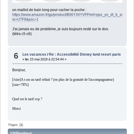
un maillot de bain long pour cacher la poche :
https://www.amazon.fr/gp/product/B06Y34YVFP/ref=ppx_yo_dt_b_asin_tit
ie=UTF8&psc=1
J'ai jamais eu de problème, je suis toujours resté sur le dos.
(tétra c5-c6)
6
Les vacances
/
Re : Accessibilité Disney land resort paris
«
le:
23 mai 2018 à 22:54:44 »
Bonjour,
[/size]
A t-on un tarif réduit ? (en plus de la gratuité de l'accompagnateur)
[size=78%]
Quel est le tarif svp ?
Merci
Pages: [
1
]
Utilisateur