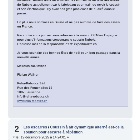
Malheureusement nous ne sommes pas en mesure de faire des essais
de Nubolo actuellement car le fabriquant et en train de revoir le coussin
et son électronique. Il y avait des gros problèmes de qualité dans le
passé.
En plus nous sommes en Suisse et ne pas autorisé de faire des essais
en France.
Par contre vous pouvez vous adresser à la maison OKM en Espagne
pour plus d'informations concernant le coussin Nubolo.
L'adresse mail de la responsable c'est: export@okm.es
Je vous souhaite des bonnes fêtes de noël et un bon passage dans la
nouvelle année.
Meilleurs salutations
Florian Wallner
Reha-Robotics Sàrl
Rue des Fontenailles 16
1007 Lausanne
info@reha-robotics.ch
www.reha-robotics.ch
"
2
Les escarres
/
Coussin à air dynamique alterné est-ce la
solution pour escarre à répétition
«
le:
19 décembre 2025 à 14:24:01 »