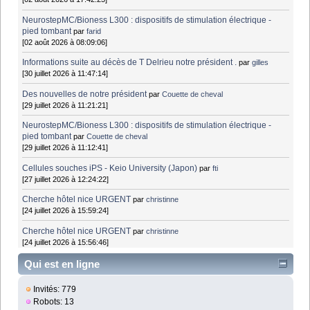
NeurostepMC/Bioness L300 : dispositifs de stimulation électrique -
pied tombant
par
farid
[02 août 2026 à 08:09:06]
Informations suite au décès de T Delrieu notre président .
par
gilles
[30 juillet 2026 à 11:47:14]
Des nouvelles de notre président
par
Couette de cheval
[29 juillet 2026 à 11:21:21]
NeurostepMC/Bioness L300 : dispositifs de stimulation électrique -
pied tombant
par
Couette de cheval
[29 juillet 2026 à 11:12:41]
Cellules souches iPS - Keio University (Japon)
par
fti
[27 juillet 2026 à 12:24:22]
Cherche hôtel nice URGENT
par
christinne
[24 juillet 2026 à 15:59:24]
Cherche hôtel nice URGENT
par
christinne
[24 juillet 2026 à 15:56:46]
Qui est en ligne
Invités: 779
Robots: 13