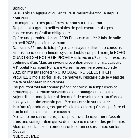
Bonjour,
Je suis tétraplégique c5c6, en fauteuil roulant électrique depuis
août 2000.
J'ai toujours eu des problèmes d'appui sur l'ichio droit.
De petites rougeur à petites plaies de petit escarre puis gros
escarre avec opération obligatoire.
Opéré une première fois en 2009 Puis cette année 2 fois de suite
en avril 2025 puis fin novembre.
Dans mes 25 ans de tétraplégie j'ai essayé multitude de coussins
kineris mono-compartiment; systam double compartiment; le ROHO
QUADTRO SELECT HIGH PROFILE et le vicair o2 adjuster avec les
berlingots d'air. Mais au niveau prévention aucun ne m'a satisfait.
À l'hôpital Raymond Poincaré Après ma première opération de
2025 on m'a fait racheter ROHO QUADTRO SELECT HIGH
PROFILE 2 mois après j'ai eu de nouveau l'escarre que je viens de
me faire réopérer fin novembre.
J'ai pourtant tout fait comme préconiser avec un temps d'assise
beaucoup plus réduite surveillance du gonflage du coussin etc
Aujourd'hui quand je leur ai demandé de revoir mon bilan d'assise
essayez un autre coussin peut-être un coussin sur mesure.
Ils m'ont répondu en gros que c'est le maximum qu'ils ont pu faire et
que le roho est le meilleur coussin.
Moi ça ne me rassure pas je n'ai pas envie de retourner m'assoir
dans une configuration qui va de nouveau me créer des problèmes.
Alors en fouillant sur internet et sur le forum je suis tombé sur les
Coussin :
NUBOLO / MED :