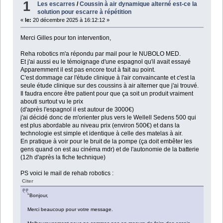
1
Les escarres
/
Coussin à air dynamique alterné est-ce la
solution pour escarre à répétition
«
le:
20 décembre 2025 à 16:12:12 »
Merci Gilles pour ton intervention,
Reha robotics m'a répondu par mail pour le NUBOLO MED.
Et j'ai aussi eu le témoignage d'une espagnol qu'il avait essayé
Apparemment il est pas encore tout à fait au point.
C'est dommage car l'étude clinique à l'air convaincante et c'est la
seule étude clinique sur des coussins à air alterner que j'ai trouvé.
Il faudra encore être patient pour que ça soit un produit vraiment
abouti surtout vu le prix
(d'après l'espagnol il est autour de 3000€)
j'ai décidé donc de m'orienter plus vers le Wellell Sedens 500 qui
est plus abordable au niveau prix (environ 500€) et dans la
technologie est simple et identique à celle des matelas à air.
En pratique à voir pour le bruit de la pompe (ça doit embêter les
gens quand on est au cinéma mdr) et de l'autonomie de la batterie
(12h d'après la fiche technique)
PS voici le mail de rehab robotics :
Citer
"Bonjour,
Merci beaucoup pour votre message.