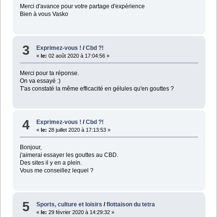
Merci d'avance pour votre partage d'expérience
Bien à vous Vasko
3
Exprimez-vous !
/
Cbd ?!
«
le:
02 août 2020 à 17:04:56 »
Merci pour ta réponse.
On va essayé :)
T'as constaté la même efficacité en gélules qu'en gouttes ?
4
Exprimez-vous !
/
Cbd ?!
«
le:
28 juillet 2020 à 17:13:53 »
Bonjour,
j'aimerai essayer les gouttes au CBD.
Des sites il y en a plein.
Vous me conseillez lequel ?
5
Sports, culture et loisirs
/
flottaison du tetra
«
le:
29 février 2020 à 14:29:32 »