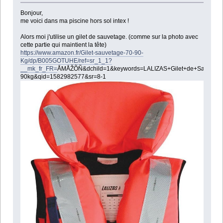
Bonjour,
me voici dans ma piscine hors sol intex !
Alors moi j'utilise un gilet de sauvetage. (comme sur la photo avec
cette partie qui maintient la tête)
https://www.amazon.fr/Gilet-sauvetage-70-90-
Kg/dp/B005GOTUHE/ref=sr_1_1?
__mk_fr_FR=
ÅMÅŽÕÑ&dchild=1&keywords=LALIZAS+Gilet+de+Sauveta
90kg&qid=1582982577&sr=8-1